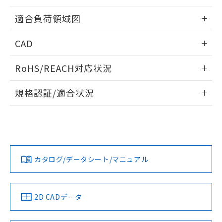
欄に対応日を記載しておりました。
ねじ取りつけ穴加工図
情報更新：2024/07/25
既に当社にて対応品への在庫切替を完了
適合負荷領域図
していることから、特段のことがない限
り、2022年1月12日より割愛しておりま
情報更新：2024/07/25
CAD
す。
ログイン/会員登録いただくと、CADデータをダウンロー
RoHS/REACH対応状況
ドすることができます。
情報更新：2026/7/29
規格認証/適合状況
ログイン/会員登録
EU RoHS
注意事項・凡例
D2VW-01L3-1Mについての規格認証/適合状況については、
「カスタマーサポートセンタ お客様相談室」または貴社担当
オムロン営業員または販売店にお問い合わせください。
対応状況
対応予定月
※1
※2
ダウンロードデータをご利用いただく前に、以下を必ずお読
みください。
お問い合わせ
カタログ/データシート/マニュアル
対応済み
ソフトウェアの使用条件
中国 RoHS
注意事項・凡例
2D CADデータ