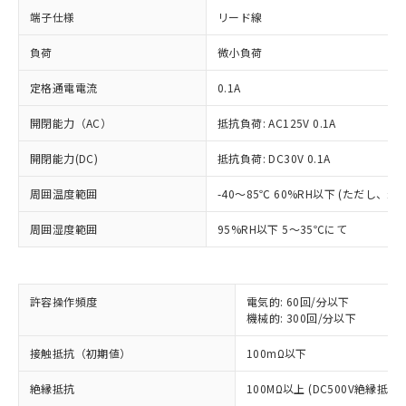
端子仕様
リード線
負荷
微小負荷
定格通電電流
0.1A
開閉能力（AC）
抵抗負荷: AC125V 0.1A
開閉能力(DC)
抵抗負荷: DC30V 0.1A
周囲温度範囲
-40～85℃ 60%RH以下 (ただし、
※1 対応状況
周囲湿度範囲
95%RH以下 5～35℃にて
対応済み：EU RoHS指令（10物質）の
非含有に対応した製品が提供可能な商品で
許容操作頻度
電気的: 60回/分以下
す。
機械的: 300回/分以下
対応予定：EU RoHS指令（10物質）の非含
ご利用条件
有に対応した製品に切り替える予定のある
接触抵抗（初期値）
100mΩ以下
商品です。
対応予定なし：EU RoHS指令（10物質）の
絶縁抵抗
100MΩ以上 (DC500V絶縁抵抗
以下の条件をお読みいただき、同意のうえ
非含有に非対応の商品で、対応品を出す予