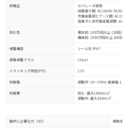
ご利用ください。
定はありません。
耐電圧
セパレータ使用
調査・確認中：EU RoHS指令（10物質）の
同極端子間: AC1000V 50/60Hz
本サービスは、当社制御機器事業取扱
※1 中国RoHS○×表
非含有の対応状況を調査中または確認中の
充電金属部とアース間: AC1500V 
商品の当社在庫状況および標準価格
各端子と非充電金属部間: AC1500V
商品です。
(税抜)を提供させていただくもので
「○」：最大均質材料含有率が中国RoHSの
非該当品：ライセンス料など無形物で、有
す。
耐久性
電気的: 100万回以上 (30回/min
基準値以下であることを示します。
害物質有無と関係のない商品です。
当社制御機器事業取扱商品の中には、
機械的: 1000万回以上 (60回/mi
「×」：最大均質材料含有率が中国RoHSの
仕入先様の事情により、非含有部品として
本サービスの対象外となる商品もある
基準値を超えていることを示します。
いたものが、含有品と判明した場合などや
当社は、これら貴社製品のうち、外国
保護構造
シール形 IP67
ことをご了承ください。
「－」：未確認です。当社販売部門へお問
むを得ず変更することがあります。
為替および外国貿易法に定める商品
在庫状況および標準価格照会結果は、
い合わせください。
（以下｢規制貨物等」という）を輸出
感電保護クラス
Class I
記載している更新日時点での社内デー
*EU RoHS指令（10物質）：
または国外への提供する場合は、日本
記
タに基づき作成されるものであり、閲
説明
鉛(Pb) 1000ppm以下、 水銀(Hg) 1000ppm以下、 カド
*中国RoHS10物質の基準値 (GB/T26572)：
トラッキング特性(PTI)
175
国政府の輸出許可(または役務取引許
号
覧された時点での実際の在庫および標
ミウム(Cd) 100ppm以下、
Pb(鉛) :1000ppm、 Hg(水銀) : 1000ppm、 Cd(カドミウ
可)を取得するなどの必要な手続きを
六価クロム(Cr(Ⅵ)) 1000ppm以下、ポリ臭化ビフェニル
ム) : 100ppm、
準価格とは異なる場合があることをご
類(PBB) 1000ppm以下、ポリ臭化ジフェニルエーテル類
耐振動
誤動作: 10～55Hz 複振幅 1.5
Cr(Ⅵ)(六価クロム) : 1000ppm、 PBBs(ポリ臭化ビフェ
とります。
了承ください。
(PBDE) 1000ppm以下、フタル酸ビス(2-エチルヘキシ
○
一定数以上の在庫あり
ニル類) : 1000ppm、 PBDEs(ポリ臭化ジフェニルエーテ
当社は規制貨物を破棄する場合は、完
ル) (DEHP)(別名：DOP) 1000ppm以下、フタル酸ブチ
正式な納期状況および標準価格はお客
ル類) : 1000ppm、
2
耐衝撃
耐久: 最大1000m/s
ルベンジル（BBP） 1000ppm以下、フタル酸ジブチル
全に破砕するなど、違法に輸出されな
DBP(フタル酸ジブチル) : 1000ppm、 DIBP(フタル酸ジ
様のお取引先、またはお客様担当のオ
2
誤動作: 最大300m/s
（DBP） 1000ppm以下、フタル酸ジイソブチル
イソブチル) : 1000ppm、 BBP(フタル酸ブチルベンジ
△
一定数には満たないが在庫あり
いよう必要な手段を講じます。
ムロン制御機器販売店・当社販売員に
(DIBP) 1000ppm以下
ル) : 1000ppm、
当社は貴社製品を、核兵器、ミサイ
但し、RoHS指令で産業用監視および制御機器に対する
DEHP(フタル酸ビス(2-エチルヘキシル)) : 1000ppm
ご相談ください。
適用除外項目は除く。
ル、化学兵器、生物兵器またはその他
－
在庫なし(最新の在庫状況につ
オムロン制御機器販売店や当社販売拠
フタル酸エステル類の４物質については閾値を超える意
武器並びにこれらの製造装置等に一切
いては、お客様のお取引先、ま
図的な使用がないことを確認しています。
点は「
販売ネットワーク
」をご確認
動作に必要な力（OF）
規格値 最
※2 環境保護使用期限
使用いたしません。
たはお客様担当のオムロン制御
ください。