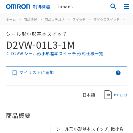
制御機器
Japan
ホーム
>
商品情報
>
商品カテゴリ
>
スイッチ
>
マイクロスイッチ
>
シ
シール形小形基本スイッチ
D2VW-01L3-1M
D2VW シール形小形基本スイッチ 形式仕様一覧
マイリストに追加
日本語
PDF出力
商品概要
シール形小形基本スイッチ, 微小負