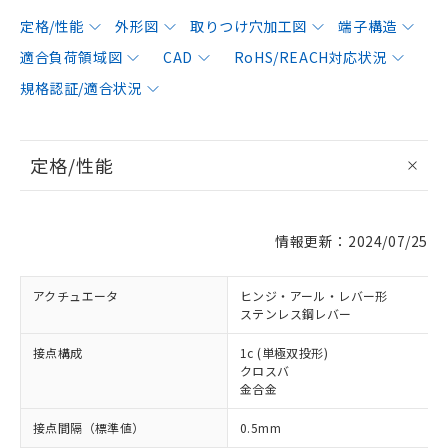
定格/性能
外形図
取りつけ穴加工図
端子構造
適合負荷領域図
CAD
RoHS/REACH対応状況
規格認証/適合状況
定格/性能
情報更新：2024/07/25
アクチュエータ
ヒンジ・アール・レバー形
ステンレス鋼レバー
接点構成
1c (単極双投形)
クロスバ
金合金
接点間隔（標準値）
0.5mm