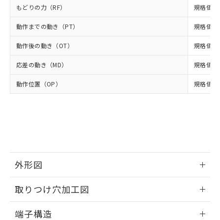
当社は、貴社製品を第三者に販売する
機器販売店・当社販売員にご確
もどりの力（RF）
規格値 最
在庫状況および標準価格結果を当社の
※2 対応予定月
「ｅ」：有害物質（10物質）のすべてが基
場合は、上記1、2および3の内容を当
認ください)
事前の承諾なく第三者に漏洩または開
準値以下であることを示します。
該第三者に通知します。また当社は、
動作までの動き（PT）
規格値 最
示しないようお願いします。
部品在庫の切り替え状況などにより、予定
「10」：通常の使用状況下において有害物
販売先および販売に係わる関係者が違
マイパーツ機能（部品リスト作成サー
空
受注生産機種、また在庫状況の
月が前後することがあります。
質が外部に漏えいし、環境に深刻な影響を
動作後の動き（OT）
規格値 最
法に輸出するおそれがある場合は、取
ビス）をご利用いただくには、I-Web
白
情報を公開していない機種
及ぼさない年数を意味します。
り引きをいたしません。
メンバーズにご登録されている必要が
応差の動き（MD）
規格値 最
「－」：未確認です。当社販売部門へお問
あります。
い合わせください。
お客様が当ウェブサイト上で当社にご
動作位置（OP）
規格値 17
※3 非含有証明書ダウンロード
登録された部品リストについて、当社
および当社の共同利用者が、当社の製
下記の非含有証明書をダウンロードするこ
品・サービスに関するお客様との取
とができます。
合意する
キャンセル
引・商談に必要な範囲で利用すること
をご了承ください。
EU RoHS指令（10物質）の非含有証明書
※当社の共同利用者とは、
"個人情報
51物質の非含有証明書（当社基準）
の共同利用に関して"
の「1.共同利
※本証明書は発行日時点で非含有を証明す
外形図
用者の範囲」に記載されている法人を
るもので、過去に遡って非含有を証明する
指します。
ものではありません。
情報更新：2024/07/25
取りつけ穴加工図
また、RoHS指令のフタル酸エステル類４
物質の対応では、対応完了までの期間は出
情報更新：2024/07/25
荷製品に未対応品が混在することから備考
端子構造