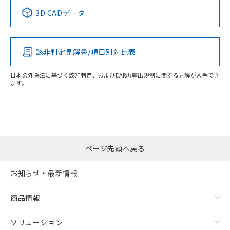
中国 RoHS表
※1 ※2
3D CADデータ
Pb
Hg
Cd
Cr(VI)
該非判定見解書/項目別対比表
O
O
O
O
日本の外為法に基づく該非判定、およびEAR再輸出規制に関する見解が入手でき
ます。
"対応済み"や非含有の記載がされた商品であっても、流通
在庫等で未対応品が混在する可能性があります。
非含有品が必要な際は、弊社営業部門もしくは販売店へお
問い合わせください。
ページ先頭へ戻る
この製品のRoHS/REACH対応状況ページへ
お知らせ・最新情報
商品情報
ソリューション