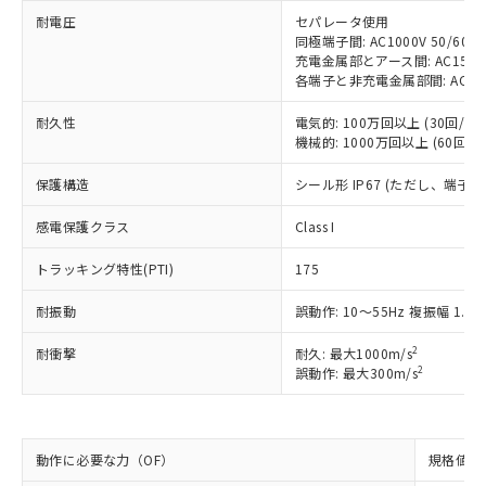
※1 中国RoHS○×表
非含有の対応状況を調査中または確認中の
商品の当社在庫状況および標準価格
耐電圧
セパレータ使用
商品です。
(税抜)を提供させていただくもので
同極端子間: AC1000V 50/60Hz
「○」：最大均質材料含有率が中国RoHSの
非該当品：ライセンス料など無形物で、有
充電金属部とアース間: AC1500V 
す。
基準値以下であることを示します。
害物質有無と関係のない商品です。
各端子と非充電金属部間: AC1500V
当社制御機器事業取扱商品の中には、
「×」：最大均質材料含有率が中国RoHSの
仕入先様の事情により、非含有部品として
本サービスの対象外となる商品もある
基準値を超えていることを示します。
いたものが、含有品と判明した場合などや
耐久性
電気的: 100万回以上 (30回/min
当社は、これら貴社製品のうち、外国
ことをご了承ください。
「－」：未確認です。当社販売部門へお問
機械的: 1000万回以上 (60回/mi
むを得ず変更することがあります。
為替および外国貿易法に定める商品
在庫状況および標準価格照会結果は、
い合わせください。
（以下｢規制貨物等」という）を輸出
記載している更新日時点での社内デー
保護構造
シール形 IP67 (ただし、端子
*EU RoHS指令（10物質）：
または国外への提供する場合は、日本
記
タに基づき作成されるものであり、閲
説明
鉛(Pb) 1000ppm以下、 水銀(Hg) 1000ppm以下、 カド
*中国RoHS10物質の基準値 (GB/T26572)：
国政府の輸出許可(または役務取引許
号
覧された時点での実際の在庫および標
ミウム(Cd) 100ppm以下、
感電保護クラス
Pb(鉛) :1000ppm、 Hg(水銀) : 1000ppm、 Cd(カドミウ
Class I
可)を取得するなどの必要な手続きを
六価クロム(Cr(Ⅵ)) 1000ppm以下、ポリ臭化ビフェニル
ム) : 100ppm、
準価格とは異なる場合があることをご
類(PBB) 1000ppm以下、ポリ臭化ジフェニルエーテル類
Cr(Ⅵ)(六価クロム) : 1000ppm、 PBBs(ポリ臭化ビフェ
とります。
了承ください。
トラッキング特性(PTI)
175
(PBDE) 1000ppm以下、フタル酸ビス(2-エチルヘキシ
○
一定数以上の在庫あり
ニル類) : 1000ppm、 PBDEs(ポリ臭化ジフェニルエーテ
当社は規制貨物を破棄する場合は、完
ル) (DEHP)(別名：DOP) 1000ppm以下、フタル酸ブチ
正式な納期状況および標準価格はお客
ル類) : 1000ppm、
ルベンジル（BBP） 1000ppm以下、フタル酸ジブチル
全に破砕するなど、違法に輸出されな
DBP(フタル酸ジブチル) : 1000ppm、 DIBP(フタル酸ジ
耐振動
誤動作: 10～55Hz 複振幅 1.5
様のお取引先、またはお客様担当のオ
（DBP） 1000ppm以下、フタル酸ジイソブチル
イソブチル) : 1000ppm、 BBP(フタル酸ブチルベンジ
△
一定数には満たないが在庫あり
いよう必要な手段を講じます。
ムロン制御機器販売店・当社販売員に
(DIBP) 1000ppm以下
ル) : 1000ppm、
当社は貴社製品を、核兵器、ミサイ
2
耐衝撃
但し、RoHS指令で産業用監視および制御機器に対する
耐久: 最大1000m/s
DEHP(フタル酸ビス(2-エチルヘキシル)) : 1000ppm
ご相談ください。
適用除外項目は除く。
2
誤動作: 最大300m/s
ル、化学兵器、生物兵器またはその他
－
在庫なし(最新の在庫状況につ
オムロン制御機器販売店や当社販売拠
フタル酸エステル類の４物質については閾値を超える意
武器並びにこれらの製造装置等に一切
いては、お客様のお取引先、ま
図的な使用がないことを確認しています。
点は「
販売ネットワーク
」をご確認
※2 環境保護使用期限
使用いたしません。
たはお客様担当のオムロン制御
ください。
当社は、貴社製品を第三者に販売する
機器販売店・当社販売員にご確
在庫状況および標準価格結果を当社の
動作に必要な力（OF）
規格値 最
※2 対応予定月
「ｅ」：有害物質（10物質）のすべてが基
場合は、上記1、2および3の内容を当
認ください)
事前の承諾なく第三者に漏洩または開