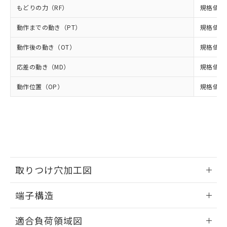
準値以下であることを示します。
該第三者に通知します。また当社は、
示しないようお願いします。
もどりの力（RF）
規格値 最
部品在庫の切り替え状況などにより、予定
「10」：通常の使用状況下において有害物
販売先および販売に係わる関係者が違
マイパーツ機能（部品リスト作成サー
空
受注生産機種、また在庫状況の
月が前後することがあります。
質が外部に漏えいし、環境に深刻な影響を
法に輸出するおそれがある場合は、取
ビス）をご利用いただくには、I-Web
動作までの動き（PT）
白
情報を公開していない機種
規格値 最
及ぼさない年数を意味します。
り引きをいたしません。
メンバーズにご登録されている必要が
「－」：未確認です。当社販売部門へお問
動作後の動き（OT）
あります。
規格値 最
い合わせください。
お客様が当ウェブサイト上で当社にご
※3 非含有証明書ダウンロード
応差の動き（MD）
規格値 最
登録された部品リストについて、当社
および当社の共同利用者が、当社の製
下記の非含有証明書をダウンロードするこ
動作位置（OP）
規格値 19
品・サービスに関するお客様との取
とができます。
合意する
キャンセル
引・商談に必要な範囲で利用すること
をご了承ください。
EU RoHS指令（10物質）の非含有証明書
※当社の共同利用者とは、
"個人情報
51物質の非含有証明書（当社基準）
の共同利用に関して"
の「1.共同利
※本証明書は発行日時点で非含有を証明す
用者の範囲」に記載されている法人を
るもので、過去に遡って非含有を証明する
指します。
ものではありません。
取りつけ穴加工図
また、RoHS指令のフタル酸エステル類４
物質の対応では、対応完了までの期間は出
情報更新：2024/07/25
荷製品に未対応品が混在することから備考
端子構造
欄に対応日を記載しておりました。
ねじ取りつけ穴加工図
情報更新：2024/07/25
既に当社にて対応品への在庫切替を完了
適合負荷領域図
していることから、特段のことがない限