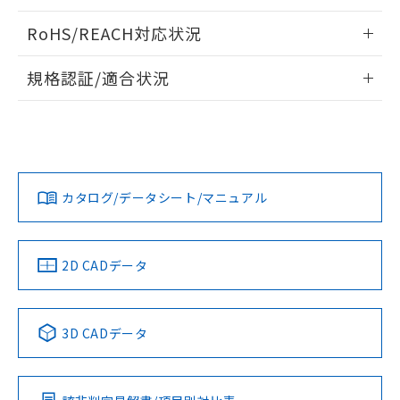
り、2022年1月12日より割愛しておりま
情報更新：2024/07/25
RoHS/REACH対応状況
す。
情報更新：2026/7/29
規格認証/適合状況
EU RoHS
注意事項・凡例
D2VW-01L2-3についての規格認証/適合状況については、
「カスタマーサポートセンタ お客様相談室」または貴社担当
オムロン営業員または販売店にお問い合わせください。
対応状況
対応予定月
※1
※2
お問い合わせ
カタログ/データシート/マニュアル
対応済み
中国 RoHS
注意事項・凡例
2D CADデータ
中国 RoHS表
※1 ※2
3D CADデータ
Pb
Hg
Cd
Cr(VI)