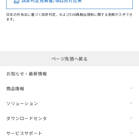
該非判定見解書/項目別対比表
-
-
-
-
日本の外為法に基づく該非判定、およびEAR再輸出規制に関する見解が入手でき
ます。
"対応済み"や非含有の記載がされた商品であっても、流通
在庫等で未対応品が混在する可能性があります。
非含有品が必要な際は、弊社営業部門もしくは販売店へお
問い合わせください。
ページ先頭へ戻る
この製品のRoHS/REACH対応状況ページへ
お知らせ・最新情報
商品情報
ソリューション
ダウンロードセンタ
サービスサポート