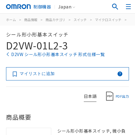
制御機器
Japan
ホーム
>
商品情報
>
商品カテゴリ
>
スイッチ
>
マイクロスイッチ
>
シ
シール形小形基本スイッチ
D2VW-01L2-3
D2VW シール形小形基本スイッチ 形式仕様一覧
マイリストに追加
日本語
PDF出力
商品概要
シール形小形基本スイッチ, 微小負