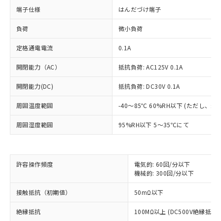
端子仕様
はんだづけ端子
負荷
微小負荷
定格通電電流
0.1A
開閉能力（AC）
抵抗負荷: AC125V 0.1A
開閉能力(DC)
抵抗負荷: DC30V 0.1A
※1 対応状況
周囲温度範囲
-40～85℃ 60%RH以下 (ただし、
対応済み：EU RoHS指令（10物質）の
周囲湿度範囲
95%RH以下 5～35℃にて
非含有に対応した製品が提供可能な商品で
す。
対応予定：EU RoHS指令（10物質）の非含
ご利用条件
有に対応した製品に切り替える予定のある
許容操作頻度
電気的: 60回/分以下
商品です。
機械的: 300回/分以下
対応予定なし：EU RoHS指令（10物質）の
以下の条件をお読みいただき、同意のうえ
接触抵抗（初期値）
50mΩ以下
非含有に非対応の商品で、対応品を出す予
ご利用ください。
定はありません。
絶縁抵抗
100MΩ以上 (DC500V絶縁抵抗
調査・確認中：EU RoHS指令（10物質）の
本サービスは、当社制御機器事業取扱