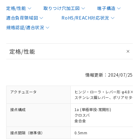
定格/性能
取りつけ穴加工図
端子構造
適合負荷領域図
RoHS/REACH対応状況
規格認証/適合状況
定格/性能
情報更新：2024/07/25
アクチュエータ
ヒンジ・ローラ・レバー形 φ4.8×4.
ステンレス鋼レバー、ポリアセター
接点構成
1a (単極単投-常開形)
クロスバ
金合金
接点間隔（標準値）
0.5mm