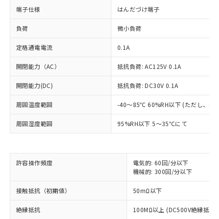
端子仕様
はんだづけ端子
負荷
微小負荷
定格通電電流
0.1A
開閉能力（AC）
抵抗負荷: AC125V 0.1A
開閉能力(DC)
抵抗負荷: DC30V 0.1A
周囲温度範囲
-40～85℃ 60%RH以下 (ただし、
※1 対応状況
周囲湿度範囲
95%RH以下 5～35℃にて
対応済み：EU RoHS指令（10物質）の
非含有に対応した製品が提供可能な商品で
す。
対応予定：EU RoHS指令（10物質）の非含
許容操作頻度
電気的: 60回/分以下
ご利用条件
機械的: 300回/分以下
有に対応した製品に切り替える予定のある
商品です。
接触抵抗（初期値）
50mΩ以下
対応予定なし：EU RoHS指令（10物質）の
以下の条件をお読みいただき、同意のうえ
非含有に非対応の商品で、対応品を出す予
絶縁抵抗
100MΩ以上 (DC500V絶縁抵抗
ご利用ください。
定はありません。