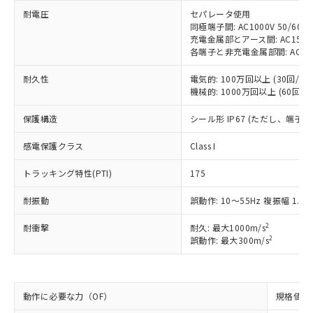
調査・確認中：EU RoHS指令（10物質）の
耐電圧
本サービスは、当社制御機器事業取扱
セパレータ使用
※1 中国RoHS○×表
非含有の対応状況を調査中または確認中の
同極端子間: AC1000V 50/60Hz
商品の当社在庫状況および標準価格
商品です。
充電金属部とアース間: AC1500V 
(税抜)を提供させていただくもので
「○」：最大均質材料含有率が中国RoHSの
非該当品：ライセンス料など無形物で、有
各端子と非充電金属部間: AC1500V
す。
基準値以下であることを示します。
害物質有無と関係のない商品です。
当社制御機器事業取扱商品の中には、
「×」：最大均質材料含有率が中国RoHSの
耐久性
電気的: 100万回以上 (30回/min
仕入先様の事情により、非含有部品として
本サービスの対象外となる商品もある
機械的: 1000万回以上 (60回/mi
基準値を超えていることを示します。
いたものが、含有品と判明した場合などや
当社は、これら貴社製品のうち、外国
ことをご了承ください。
「－」：未確認です。当社販売部門へお問
むを得ず変更することがあります。
為替および外国貿易法に定める商品
在庫状況および標準価格照会結果は、
保護構造
シール形 IP67 (ただし、端子
い合わせください。
（以下｢規制貨物等」という）を輸出
記載している更新日時点での社内デー
*EU RoHS指令（10物質）：
または国外への提供する場合は、日本
感電保護クラス
記
タに基づき作成されるものであり、閲
説明
Class I
鉛(Pb) 1000ppm以下、 水銀(Hg) 1000ppm以下、 カド
*中国RoHS10物質の基準値 (GB/T26572)：
国政府の輸出許可(または役務取引許
号
覧された時点での実際の在庫および標
ミウム(Cd) 100ppm以下、
Pb(鉛) :1000ppm、 Hg(水銀) : 1000ppm、 Cd(カドミウ
可)を取得するなどの必要な手続きを
六価クロム(Cr(Ⅵ)) 1000ppm以下、ポリ臭化ビフェニル
トラッキング特性(PTI)
175
ム) : 100ppm、
準価格とは異なる場合があることをご
類(PBB) 1000ppm以下、ポリ臭化ジフェニルエーテル類
Cr(Ⅵ)(六価クロム) : 1000ppm、 PBBs(ポリ臭化ビフェ
とります。
了承ください。
(PBDE) 1000ppm以下、フタル酸ビス(2-エチルヘキシ
○
一定数以上の在庫あり
ニル類) : 1000ppm、 PBDEs(ポリ臭化ジフェニルエーテ
耐振動
当社は規制貨物を破棄する場合は、完
誤動作: 10～55Hz 複振幅 1.5
ル) (DEHP)(別名：DOP) 1000ppm以下、フタル酸ブチ
正式な納期状況および標準価格はお客
ル類) : 1000ppm、
ルベンジル（BBP） 1000ppm以下、フタル酸ジブチル
全に破砕するなど、違法に輸出されな
DBP(フタル酸ジブチル) : 1000ppm、 DIBP(フタル酸ジ
様のお取引先、またはお客様担当のオ
（DBP） 1000ppm以下、フタル酸ジイソブチル
イソブチル) : 1000ppm、 BBP(フタル酸ブチルベンジ
2
耐衝撃
△
一定数には満たないが在庫あり
耐久: 最大1000m/s
いよう必要な手段を講じます。
ムロン制御機器販売店・当社販売員に
(DIBP) 1000ppm以下
ル) : 1000ppm、
2
誤動作: 最大300m/s
当社は貴社製品を、核兵器、ミサイ
但し、RoHS指令で産業用監視および制御機器に対する
DEHP(フタル酸ビス(2-エチルヘキシル)) : 1000ppm
ご相談ください。
適用除外項目は除く。
ル、化学兵器、生物兵器またはその他
－
在庫なし(最新の在庫状況につ
オムロン制御機器販売店や当社販売拠
フタル酸エステル類の４物質については閾値を超える意
武器並びにこれらの製造装置等に一切
いては、お客様のお取引先、ま
図的な使用がないことを確認しています。
点は「
販売ネットワーク
」をご確認
※2 環境保護使用期限
使用いたしません。
たはお客様担当のオムロン制御
ください。
動作に必要な力（OF）
規格値 最
当社は、貴社製品を第三者に販売する
機器販売店・当社販売員にご確
在庫状況および標準価格結果を当社の