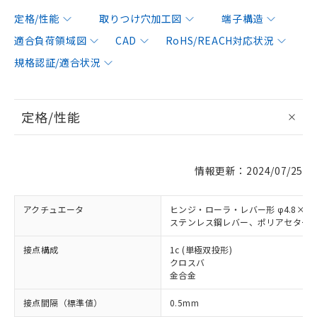
定格/性能
取りつけ穴加工図
端子構造
適合負荷領域図
CAD
RoHS/REACH対応状況
規格認証/適合状況
定格/性能
情報更新：2024/07/25
アクチュエータ
ヒンジ・ローラ・レバー形 φ4.8×4.
ステンレス鋼レバー、ポリアセター
接点構成
1c (単極双投形)
クロスバ
金合金
接点間隔（標準値）
0.5mm