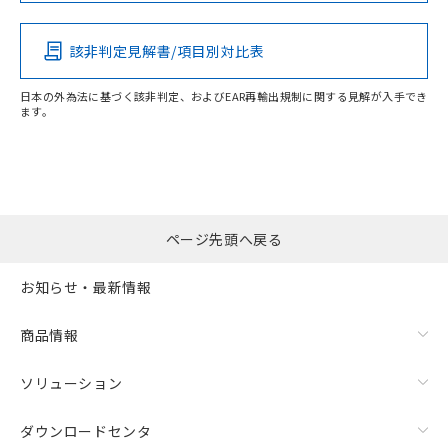
該非判定見解書/項目別対比表
O
O
O
O
日本の外為法に基づく該非判定、およびEAR再輸出規制に関する見解が入手でき
ます。
"対応済み"や非含有の記載がされた商品であっても、流通
在庫等で未対応品が混在する可能性があります。
非含有品が必要な際は、弊社営業部門もしくは販売店へお
問い合わせください。
ページ先頭へ戻る
この製品のRoHS/REACH対応状況ページへ
お知らせ・最新情報
商品情報
ソリューション
ダウンロードセンタ