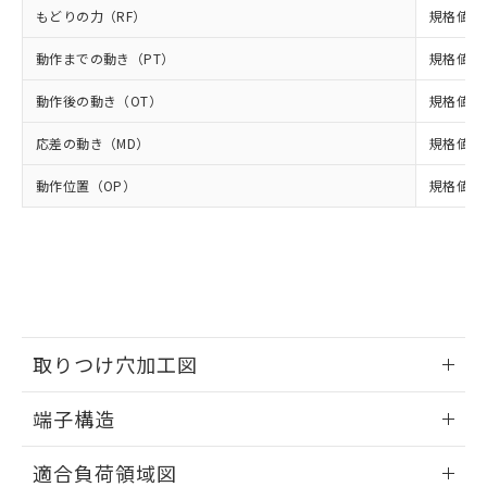
※2 対応予定月
「ｅ」：有害物質（10物質）のすべてが基
場合は、上記1、2および3の内容を当
認ください)
事前の承諾なく第三者に漏洩または開
もどりの力（RF）
規格値 最
準値以下であることを示します。
該第三者に通知します。また当社は、
示しないようお願いします。
部品在庫の切り替え状況などにより、予定
「10」：通常の使用状況下において有害物
販売先および販売に係わる関係者が違
動作までの動き（PT）
規格値 最
マイパーツ機能（部品リスト作成サー
空
受注生産機種、また在庫状況の
月が前後することがあります。
質が外部に漏えいし、環境に深刻な影響を
法に輸出するおそれがある場合は、取
ビス）をご利用いただくには、I-Web
白
情報を公開していない機種
及ぼさない年数を意味します。
り引きをいたしません。
動作後の動き（OT）
規格値 最
メンバーズにご登録されている必要が
「－」：未確認です。当社販売部門へお問
あります。
い合わせください。
応差の動き（MD）
規格値 最
お客様が当ウェブサイト上で当社にご
※3 非含有証明書ダウンロード
登録された部品リストについて、当社
動作位置（OP）
規格値 19
および当社の共同利用者が、当社の製
下記の非含有証明書をダウンロードするこ
品・サービスに関するお客様との取
とができます。
合意する
キャンセル
引・商談に必要な範囲で利用すること
をご了承ください。
EU RoHS指令（10物質）の非含有証明書
※当社の共同利用者とは、
"個人情報
51物質の非含有証明書（当社基準）
の共同利用に関して"
の「1.共同利
※本証明書は発行日時点で非含有を証明す
用者の範囲」に記載されている法人を
るもので、過去に遡って非含有を証明する
指します。
取りつけ穴加工図
ものではありません。
また、RoHS指令のフタル酸エステル類４
情報更新：2024/07/25
端子構造
物質の対応では、対応完了までの期間は出
荷製品に未対応品が混在することから備考
ねじ取りつけ穴加工図
情報更新：2024/07/25
欄に対応日を記載しておりました。
適合負荷領域図
既に当社にて対応品への在庫切替を完了