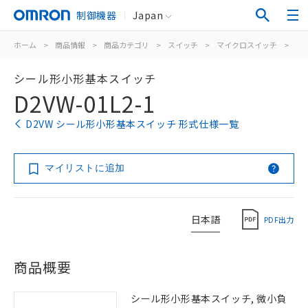
制御機器
Japan
ホーム
>
商品情報
>
商品カテゴリ
>
スイッチ
>
マイクロスイッチ
>
シ
シール形小形基本スイッチ
D2VW-01L2-1
D2VW シール形小形基本スイッチ 形式仕様一覧
マイリストに追加
日本語
PDF出力
商品概要
シール形小形基本スイッチ, 微小負