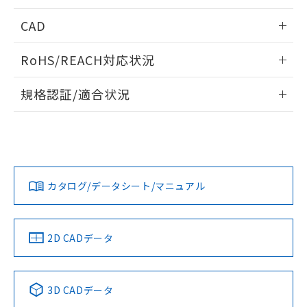
していることから、特段のことがない限
情報更新：2024/07/25
CAD
り、2022年1月12日より割愛しておりま
す。
ログイン/会員登録いただくと、CADデータをダウンロー
RoHS/REACH対応状況
ドすることができます。
情報更新：2026/7/29
規格認証/適合状況
ログイン/会員登録
EU RoHS
注意事項・凡例
D2VW-01L2-1についての規格認証/適合状況については、
「カスタマーサポートセンタ お客様相談室」または貴社担当
オムロン営業員または販売店にお問い合わせください。
対応状況
対応予定月
※1
※2
ダウンロードデータをご利用いただく前に、以下を必ずお読
みください。
お問い合わせ
カタログ/データシート/マニュアル
対応済み
ソフトウェアの使用条件
中国 RoHS
注意事項・凡例
2D CADデータ
中国 RoHS表
※1 ※2
3D CADデータ
Pb
Hg
Cd
Cr(VI)