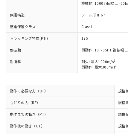
(税抜)を提供させていただくもので
「○」：最大均質材料含有率が中国RoHSの
機械的: 1000万回以上 (60回/mi
非該当品：ライセンス料など無形物で、有
す。
基準値以下であることを示します。
害物質有無と関係のない商品です。
当社制御機器事業取扱商品の中には、
保護構造
シール形 IP67
「×」：最大均質材料含有率が中国RoHSの
仕入先様の事情により、非含有部品として
本サービスの対象外となる商品もある
基準値を超えていることを示します。
いたものが、含有品と判明した場合などや
当社は、これら貴社製品のうち、外国
ことをご了承ください。
感電保護クラス
Class I
「－」：未確認です。当社販売部門へお問
むを得ず変更することがあります。
為替および外国貿易法に定める商品
在庫状況および標準価格照会結果は、
い合わせください。
（以下｢規制貨物等」という）を輸出
トラッキング特性(PTI)
記載している更新日時点での社内デー
175
*EU RoHS指令（10物質）：
または国外への提供する場合は、日本
記
タに基づき作成されるものであり、閲
説明
鉛(Pb) 1000ppm以下、 水銀(Hg) 1000ppm以下、 カド
*中国RoHS10物質の基準値 (GB/T26572)：
国政府の輸出許可(または役務取引許
耐振動
誤動作: 10～55Hz 複振幅 1.5
号
覧された時点での実際の在庫および標
ミウム(Cd) 100ppm以下、
Pb(鉛) :1000ppm、 Hg(水銀) : 1000ppm、 Cd(カドミウ
可)を取得するなどの必要な手続きを
六価クロム(Cr(Ⅵ)) 1000ppm以下、ポリ臭化ビフェニル
ム) : 100ppm、
準価格とは異なる場合があることをご
類(PBB) 1000ppm以下、ポリ臭化ジフェニルエーテル類
Cr(Ⅵ)(六価クロム) : 1000ppm、 PBBs(ポリ臭化ビフェ
2
耐衝撃
とります。
耐久: 最大1000m/s
了承ください。
(PBDE) 1000ppm以下、フタル酸ビス(2-エチルヘキシ
○
一定数以上の在庫あり
ニル類) : 1000ppm、 PBDEs(ポリ臭化ジフェニルエーテ
2
誤動作: 最大300m/s
当社は規制貨物を破棄する場合は、完
ル) (DEHP)(別名：DOP) 1000ppm以下、フタル酸ブチ
正式な納期状況および標準価格はお客
ル類) : 1000ppm、
ルベンジル（BBP） 1000ppm以下、フタル酸ジブチル
全に破砕するなど、違法に輸出されな
DBP(フタル酸ジブチル) : 1000ppm、 DIBP(フタル酸ジ
様のお取引先、またはお客様担当のオ
（DBP） 1000ppm以下、フタル酸ジイソブチル
イソブチル) : 1000ppm、 BBP(フタル酸ブチルベンジ
△
一定数には満たないが在庫あり
いよう必要な手段を講じます。
ムロン制御機器販売店・当社販売員に
(DIBP) 1000ppm以下
ル) : 1000ppm、
当社は貴社製品を、核兵器、ミサイ
但し、RoHS指令で産業用監視および制御機器に対する
DEHP(フタル酸ビス(2-エチルヘキシル)) : 1000ppm
ご相談ください。
動作に必要な力（OF）
規格値 最
適用除外項目は除く。
ル、化学兵器、生物兵器またはその他
－
在庫なし(最新の在庫状況につ
オムロン制御機器販売店や当社販売拠
フタル酸エステル類の４物質については閾値を超える意
武器並びにこれらの製造装置等に一切
いては、お客様のお取引先、ま
図的な使用がないことを確認しています。
点は「
販売ネットワーク
」をご確認
もどりの力（RF）
規格値 最
※2 環境保護使用期限
使用いたしません。
たはお客様担当のオムロン制御
ください。
当社は、貴社製品を第三者に販売する
機器販売店・当社販売員にご確
在庫状況および標準価格結果を当社の
動作までの動き（PT）
規格値 最
※2 対応予定月
「ｅ」：有害物質（10物質）のすべてが基
場合は、上記1、2および3の内容を当
認ください)
事前の承諾なく第三者に漏洩または開
準値以下であることを示します。
該第三者に通知します。また当社は、
動作後の動き（OT）
規格値 最
示しないようお願いします。
部品在庫の切り替え状況などにより、予定
「10」：通常の使用状況下において有害物
販売先および販売に係わる関係者が違
マイパーツ機能（部品リスト作成サー
空
受注生産機種、また在庫状況の