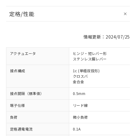
定格/性能
情報更新：2024/07/25
アクチュエータ
ヒンジ・短レバー形
ステンレス鋼レバー
接点構成
1c (単極双投形)
クロスバ
金合金
接点間隔（標準値）
0.5mm
端子仕様
リード線
負荷
微小負荷
定格通電電流
0.1A