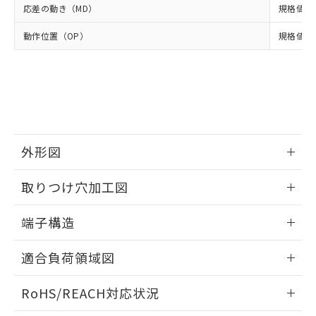
月が前後することがあります。
質が外部に漏えいし、環境に深刻な影響を
法に輸出するおそれがある場合は、取
応差の動き（MD）
規格値 最
ビス）をご利用いただくには、I-Web
白
情報を公開していない機種
及ぼさない年数を意味します。
り引きをいたしません。
メンバーズにご登録されている必要が
「－」：未確認です。当社販売部門へお問
動作位置（OP）
規格値 14
あります。
い合わせください。
お客様が当ウェブサイト上で当社にご
※3 非含有証明書ダウンロード
登録された部品リストについて、当社
および当社の共同利用者が、当社の製
下記の非含有証明書をダウンロードするこ
品・サービスに関するお客様との取
とができます。
合意する
キャンセル
引・商談に必要な範囲で利用すること
をご了承ください。
EU RoHS指令（10物質）の非含有証明書
※当社の共同利用者とは、
"個人情報
外形図
51物質の非含有証明書（当社基準）
の共同利用に関して"
の「1.共同利
※本証明書は発行日時点で非含有を証明す
用者の範囲」に記載されている法人を
情報更新：2024/07/25
るもので、過去に遡って非含有を証明する
取りつけ穴加工図
指します。
ものではありません。
情報更新：2024/07/25
また、RoHS指令のフタル酸エステル類４
端子構造
物質の対応では、対応完了までの期間は出
荷製品に未対応品が混在することから備考
ねじ取りつけ穴加工図
情報更新：2024/07/25
適合負荷領域図
欄に対応日を記載しておりました。
既に当社にて対応品への在庫切替を完了
情報更新：2024/07/25
していることから、特段のことがない限
RoHS/REACH対応状況
り、2022年1月12日より割愛しておりま