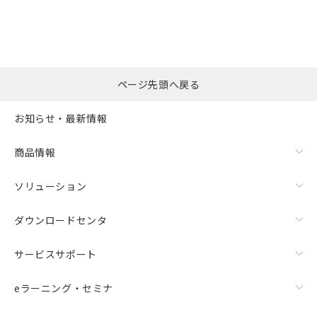
"対応済み"や非含有の記載がされた商品であっても、流通
在庫等で未対応品が混在する可能性があります。
非含有品が必要な際は、弊社営業部門もしくは販売店へお
問い合わせください。
ページ先頭へ戻る
この製品のRoHS/REACH対応状況ページへ
お知らせ・最新情報
商品情報
ソリューション
ダウンロードセンタ
サービスサポート
eラーニング・セミナ