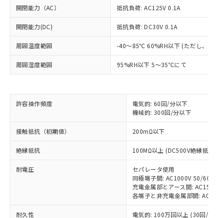
開閉能力（AC）
抵抗負荷: AC125V 0.1A
開閉能力(DC)
抵抗負荷: DC30V 0.1A
周囲温度範囲
-40～85℃ 60%RH以下 (ただし、
周囲湿度範囲
95%RH以下 5～35℃にて
※1 対応状況
対応済み：EU RoHS指令（10物質）の
許容操作頻度
電気的: 60回/分以下
非含有に対応した製品が提供可能な商品で
機械的: 300回/分以下
す。
接触抵抗（初期値）
200mΩ以下
対応予定：EU RoHS指令（10物質）の非含
ご利用条件
有に対応した製品に切り替える予定のある
絶縁抵抗
100MΩ以上 (DC500V絶縁抵抗
商品です。
対応予定なし：EU RoHS指令（10物質）の
耐電圧
セパレータ使用
以下の条件をお読みいただき、同意のうえ
非含有に非対応の商品で、対応品を出す予
同極端子間: AC1000V 50/60Hz
ご利用ください。
定はありません。
充電金属部とアース間: AC1500V 
調査・確認中：EU RoHS指令（10物質）の
各端子と非充電金属部間: AC1500V
本サービスは、当社制御機器事業取扱
※1 中国RoHS○×表
非含有の対応状況を調査中または確認中の
商品の当社在庫状況および標準価格
商品です。
耐久性
電気的: 100万回以上 (30回/min