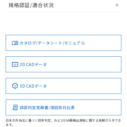
す。
情報更新：2026/7/29
規格認証/適合状況
EU RoHS
注意事項・凡例
D2VW-01L1A-1M-0についての規格認証/適合状況について
は、「カスタマーサポートセンタ お客様相談室」または貴社
担当オムロン営業員または販売店にお問い合わせください。
対応状況
対応予定月
※1
※2
お問い合わせ
カタログ/データシート/マニュアル
対応済み
中国 RoHS
注意事項・凡例
2D CADデータ
中国 RoHS表
※1 ※2
3D CADデータ
Pb
Hg
Cd
Cr(VI)
該非判定見解書/項目別対比表
O
O
O
O
日本の外為法に基づく該非判定、およびEAR再輸出規制に関する見解が入手でき
ます。