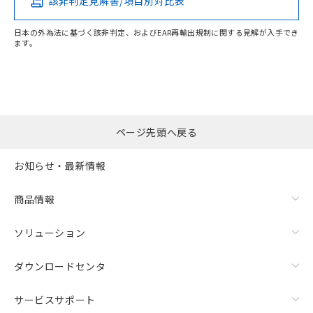
該非判定見解書/項目別対比表
O
O
O
O
日本の外為法に基づく該非判定、およびEAR再輸出規制に関する見解が入手でき
ます。
"対応済み"や非含有の記載がされた商品であっても、流通
在庫等で未対応品が混在する可能性があります。
非含有品が必要な際は、弊社営業部門もしくは販売店へお
問い合わせください。
ページ先頭へ戻る
この製品のRoHS/REACH対応状況ページへ
お知らせ・最新情報
商品情報
ソリューション
ダウンロードセンタ
サービスサポート