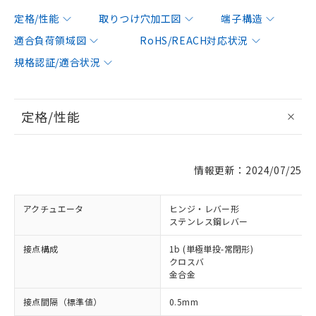
定格/性能
取りつけ穴加工図
端子構造
適合負荷領域図
RoHS/REACH対応状況
規格認証/適合状況
定格/性能
情報更新：2024/07/25
アクチュエータ
ヒンジ・レバー形
ステンレス鋼レバー
接点構成
1b (単極単投-常閉形)
クロスバ
金合金
接点間隔（標準値）
0.5mm