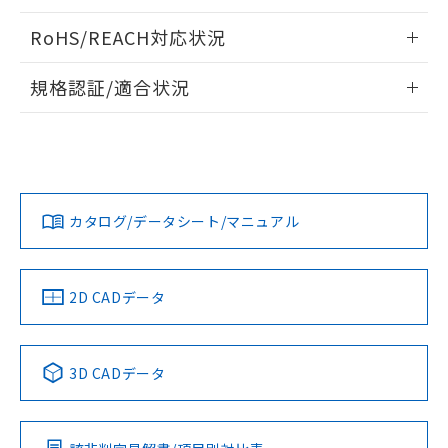
り、2022年1月12日より割愛しておりま
情報更新：2024/07/25
RoHS/REACH対応状況
す。
情報更新：2026/7/29
規格認証/適合状況
EU RoHS
注意事項・凡例
D2VW-01L1-2についての規格認証/適合状況については、
「カスタマーサポートセンタ お客様相談室」または貴社担当
オムロン営業員または販売店にお問い合わせください。
対応状況
対応予定月
※1
※2
お問い合わせ
カタログ/データシート/マニュアル
対応済み
中国 RoHS
注意事項・凡例
2D CADデータ
中国 RoHS表
※1 ※2
3D CADデータ
Pb
Hg
Cd
Cr(VI)