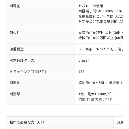
※1 中国RoHS○×表
非含有の対応状況を調査中または確認中の
商品の当社在庫状況および標準価格
耐電圧
セパレータ使用
商品です。
(税抜)を提供させていただくもので
同極端子間: AC1000V 50/60Hz
「○」：最大均質材料含有率が中国RoHSの
非該当品：ライセンス料など無形物で、有
充電金属部とアース間: AC1500V 
す。
基準値以下であることを示します。
害物質有無と関係のない商品です。
各端子と非充電金属部間: AC1500V
当社制御機器事業取扱商品の中には、
「×」：最大均質材料含有率が中国RoHSの
仕入先様の事情により、非含有部品として
本サービスの対象外となる商品もある
基準値を超えていることを示します。
いたものが、含有品と判明した場合などや
耐久性
電気的: 100万回以上 (30回/min
当社は、これら貴社製品のうち、外国
ことをご了承ください。
「－」：未確認です。当社販売部門へお問
機械的: 1000万回以上 (60回/mi
むを得ず変更することがあります。
為替および外国貿易法に定める商品
在庫状況および標準価格照会結果は、
い合わせください。
（以下｢規制貨物等」という）を輸出
記載している更新日時点での社内デー
保護構造
シール形 IP67 (ただし、端子
*EU RoHS指令（10物質）：
または国外への提供する場合は、日本
記
タに基づき作成されるものであり、閲
説明
鉛(Pb) 1000ppm以下、 水銀(Hg) 1000ppm以下、 カド
*中国RoHS10物質の基準値 (GB/T26572)：
国政府の輸出許可(または役務取引許
号
覧された時点での実際の在庫および標
ミウム(Cd) 100ppm以下、
感電保護クラス
Pb(鉛) :1000ppm、 Hg(水銀) : 1000ppm、 Cd(カドミウ
Class I
可)を取得するなどの必要な手続きを
六価クロム(Cr(Ⅵ)) 1000ppm以下、ポリ臭化ビフェニル
ム) : 100ppm、
準価格とは異なる場合があることをご
類(PBB) 1000ppm以下、ポリ臭化ジフェニルエーテル類
Cr(Ⅵ)(六価クロム) : 1000ppm、 PBBs(ポリ臭化ビフェ
とります。
了承ください。
トラッキング特性(PTI)
175
(PBDE) 1000ppm以下、フタル酸ビス(2-エチルヘキシ
○
一定数以上の在庫あり
ニル類) : 1000ppm、 PBDEs(ポリ臭化ジフェニルエーテ
当社は規制貨物を破棄する場合は、完
ル) (DEHP)(別名：DOP) 1000ppm以下、フタル酸ブチ
正式な納期状況および標準価格はお客
ル類) : 1000ppm、
ルベンジル（BBP） 1000ppm以下、フタル酸ジブチル
全に破砕するなど、違法に輸出されな
DBP(フタル酸ジブチル) : 1000ppm、 DIBP(フタル酸ジ
耐振動
誤動作: 10～55Hz 複振幅 1.5
様のお取引先、またはお客様担当のオ
（DBP） 1000ppm以下、フタル酸ジイソブチル
イソブチル) : 1000ppm、 BBP(フタル酸ブチルベンジ
△
一定数には満たないが在庫あり
いよう必要な手段を講じます。
ムロン制御機器販売店・当社販売員に
(DIBP) 1000ppm以下
ル) : 1000ppm、
当社は貴社製品を、核兵器、ミサイ
2
耐衝撃
但し、RoHS指令で産業用監視および制御機器に対する
耐久: 最大1000m/s
DEHP(フタル酸ビス(2-エチルヘキシル)) : 1000ppm
ご相談ください。
適用除外項目は除く。
2
誤動作: 最大300m/s
ル、化学兵器、生物兵器またはその他
－
在庫なし(最新の在庫状況につ
オムロン制御機器販売店や当社販売拠
フタル酸エステル類の４物質については閾値を超える意
武器並びにこれらの製造装置等に一切
いては、お客様のお取引先、ま
図的な使用がないことを確認しています。
点は「
販売ネットワーク
」をご確認
※2 環境保護使用期限
使用いたしません。
たはお客様担当のオムロン制御
ください。
当社は、貴社製品を第三者に販売する
機器販売店・当社販売員にご確
在庫状況および標準価格結果を当社の
動作に必要な力（OF）
規格値 
※2 対応予定月
「ｅ」：有害物質（10物質）のすべてが基
場合は、上記1、2および3の内容を当
認ください)
事前の承諾なく第三者に漏洩または開