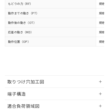
準値以下であることを示します。
該第三者に通知します。また当社は、
示しないようお願いします。
もどりの力（RF）
規格値 
部品在庫の切り替え状況などにより、予定
「10」：通常の使用状況下において有害物
販売先および販売に係わる関係者が違
マイパーツ機能（部品リスト作成サー
空
受注生産機種、また在庫状況の
月が前後することがあります。
質が外部に漏えいし、環境に深刻な影響を
法に輸出するおそれがある場合は、取
ビス）をご利用いただくには、I-Web
動作までの動き（PT）
白
情報を公開していない機種
規格値 
及ぼさない年数を意味します。
り引きをいたしません。
メンバーズにご登録されている必要が
「－」：未確認です。当社販売部門へお問
動作後の動き（OT）
あります。
規格値 
い合わせください。
お客様が当ウェブサイト上で当社にご
※3 非含有証明書ダウンロード
応差の動き（MD）
規格値 
登録された部品リストについて、当社
および当社の共同利用者が、当社の製
下記の非含有証明書をダウンロードするこ
動作位置（OP）
規格値 
品・サービスに関するお客様との取
とができます。
合意する
キャンセル
引・商談に必要な範囲で利用すること
をご了承ください。
EU RoHS指令（10物質）の非含有証明書
※当社の共同利用者とは、
"個人情報
51物質の非含有証明書（当社基準）
の共同利用に関して"
の「1.共同利
※本証明書は発行日時点で非含有を証明す
用者の範囲」に記載されている法人を
るもので、過去に遡って非含有を証明する
指します。
ものではありません。
取りつけ穴加工図
また、RoHS指令のフタル酸エステル類４
物質の対応では、対応完了までの期間は出
情報更新：2024/07/25
荷製品に未対応品が混在することから備考
端子構造
欄に対応日を記載しておりました。
ねじ取りつけ穴加工図
情報更新：2024/07/25
既に当社にて対応品への在庫切替を完了
適合負荷領域図
していることから、特段のことがない限