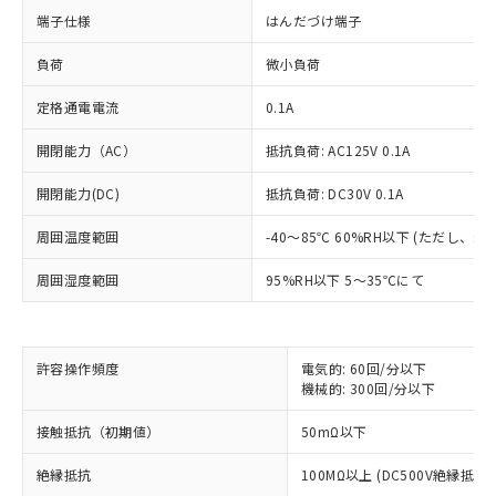
端子仕様
はんだづけ端子
負荷
微小負荷
定格通電電流
0.1A
開閉能力（AC）
抵抗負荷: AC125V 0.1A
開閉能力(DC)
抵抗負荷: DC30V 0.1A
※1 対応状況
周囲温度範囲
-40～85℃ 60%RH以下 (ただし、
対応済み：EU RoHS指令（10物質）の
周囲湿度範囲
95%RH以下 5～35℃にて
非含有に対応した製品が提供可能な商品で
す。
対応予定：EU RoHS指令（10物質）の非含
ご利用条件
有に対応した製品に切り替える予定のある
許容操作頻度
電気的: 60回/分以下
商品です。
機械的: 300回/分以下
対応予定なし：EU RoHS指令（10物質）の
以下の条件をお読みいただき、同意のうえ
接触抵抗（初期値）
50mΩ以下
非含有に非対応の商品で、対応品を出す予
ご利用ください。
定はありません。
絶縁抵抗
100MΩ以上 (DC500V絶縁抵抗
調査・確認中：EU RoHS指令（10物質）の
本サービスは、当社制御機器事業取扱