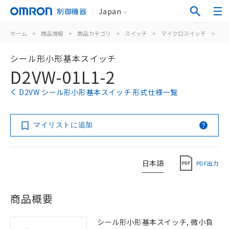
制御機器
Japan
ホーム
>
商品情報
>
商品カテゴリ
>
スイッチ
>
マイクロスイッチ
>
シ
シール形小形基本スイッチ
D2VW-01L1-2
D2VW シール形小形基本スイッチ 形式仕様一覧
マイリストに追加
日本語
PDF出力
商品概要
シール形小形基本スイッチ, 微小負