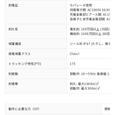
※1 中国RoHS○×表
非含有の対応状況を調査中または確認中の
商品の当社在庫状況および標準価格
耐電圧
セパレータ使用
商品です。
(税抜)を提供させていただくもので
同極端子間: AC1000V 50/60Hz
「○」：最大均質材料含有率が中国RoHSの
非該当品：ライセンス料など無形物で、有
充電金属部とアース間: AC1500V 
す。
基準値以下であることを示します。
害物質有無と関係のない商品です。
各端子と非充電金属部間: AC1500V
当社制御機器事業取扱商品の中には、
「×」：最大均質材料含有率が中国RoHSの
仕入先様の事情により、非含有部品として
本サービスの対象外となる商品もある
基準値を超えていることを示します。
いたものが、含有品と判明した場合などや
耐久性
電気的: 100万回以上 (30回/min
当社は、これら貴社製品のうち、外国
ことをご了承ください。
「－」：未確認です。当社販売部門へお問
機械的: 1000万回以上 (60回/mi
むを得ず変更することがあります。
為替および外国貿易法に定める商品
在庫状況および標準価格照会結果は、
い合わせください。
（以下｢規制貨物等」という）を輸出
記載している更新日時点での社内デー
保護構造
シール形 IP67 (ただし、端子
*EU RoHS指令（10物質）：
または国外への提供する場合は、日本
記
タに基づき作成されるものであり、閲
説明
鉛(Pb) 1000ppm以下、 水銀(Hg) 1000ppm以下、 カド
*中国RoHS10物質の基準値 (GB/T26572)：
国政府の輸出許可(または役務取引許
号
覧された時点での実際の在庫および標
ミウム(Cd) 100ppm以下、
感電保護クラス
Pb(鉛) :1000ppm、 Hg(水銀) : 1000ppm、 Cd(カドミウ
Class I
可)を取得するなどの必要な手続きを
六価クロム(Cr(Ⅵ)) 1000ppm以下、ポリ臭化ビフェニル
ム) : 100ppm、
準価格とは異なる場合があることをご
類(PBB) 1000ppm以下、ポリ臭化ジフェニルエーテル類
Cr(Ⅵ)(六価クロム) : 1000ppm、 PBBs(ポリ臭化ビフェ
とります。
了承ください。
トラッキング特性(PTI)
175
(PBDE) 1000ppm以下、フタル酸ビス(2-エチルヘキシ
○
一定数以上の在庫あり
ニル類) : 1000ppm、 PBDEs(ポリ臭化ジフェニルエーテ
当社は規制貨物を破棄する場合は、完
ル) (DEHP)(別名：DOP) 1000ppm以下、フタル酸ブチ
正式な納期状況および標準価格はお客
ル類) : 1000ppm、
ルベンジル（BBP） 1000ppm以下、フタル酸ジブチル
全に破砕するなど、違法に輸出されな
DBP(フタル酸ジブチル) : 1000ppm、 DIBP(フタル酸ジ
耐振動
誤動作: 10～55Hz 複振幅 1.5
様のお取引先、またはお客様担当のオ
（DBP） 1000ppm以下、フタル酸ジイソブチル
イソブチル) : 1000ppm、 BBP(フタル酸ブチルベンジ
△
一定数には満たないが在庫あり
いよう必要な手段を講じます。
ムロン制御機器販売店・当社販売員に
(DIBP) 1000ppm以下
ル) : 1000ppm、
当社は貴社製品を、核兵器、ミサイ
2
耐衝撃
但し、RoHS指令で産業用監視および制御機器に対する
耐久: 最大1000m/s
DEHP(フタル酸ビス(2-エチルヘキシル)) : 1000ppm
ご相談ください。
適用除外項目は除く。
2
誤動作: 最大300m/s
ル、化学兵器、生物兵器またはその他
－
在庫なし(最新の在庫状況につ
オムロン制御機器販売店や当社販売拠
フタル酸エステル類の４物質については閾値を超える意
武器並びにこれらの製造装置等に一切
いては、お客様のお取引先、ま
図的な使用がないことを確認しています。
点は「
販売ネットワーク
」をご確認
※2 環境保護使用期限
使用いたしません。
たはお客様担当のオムロン制御
ください。
当社は、貴社製品を第三者に販売する
機器販売店・当社販売員にご確
在庫状況および標準価格結果を当社の
動作に必要な力（OF）
規格値 
※2 対応予定月
「ｅ」：有害物質（10物質）のすべてが基
場合は、上記1、2および3の内容を当
認ください)
事前の承諾なく第三者に漏洩または開