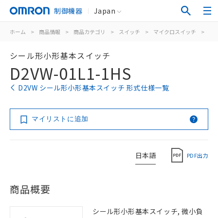
制御機器
Japan
ホーム
>
商品情報
>
商品カテゴリ
>
スイッチ
>
マイクロスイッチ
>
シ
シール形小形基本スイッチ
D2VW-01L1-1HS
D2VW シール形小形基本スイッチ 形式仕様一覧
マイリストに追加
日本語
PDF出力
商品概要
シール形小形基本スイッチ, 微小負