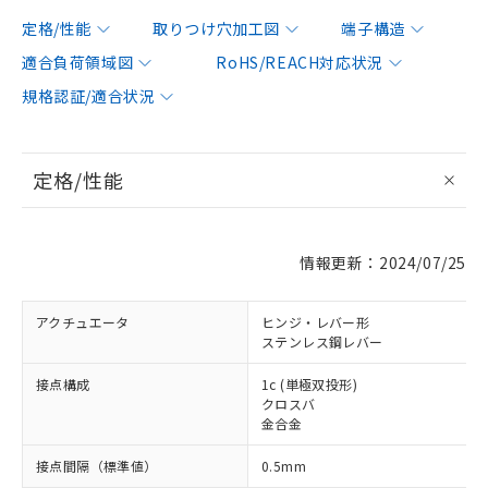
定格/性能
取りつけ穴加工図
端子構造
適合負荷領域図
RoHS/REACH対応状況
規格認証/適合状況
定格/性能
情報更新：2024/07/25
アクチュエータ
ヒンジ・レバー形
ステンレス鋼レバー
接点構成
1c (単極双投形)
クロスバ
金合金
接点間隔（標準値）
0.5mm