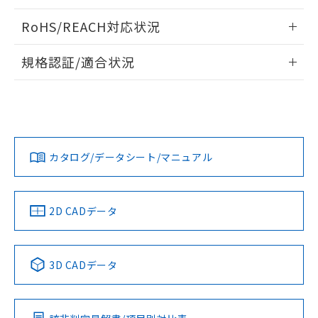
り、2022年1月12日より割愛しておりま
情報更新：2024/07/25
RoHS/REACH対応状況
す。
情報更新：2026/7/29
規格認証/適合状況
EU RoHS
注意事項・凡例
D2VW-01L1-1HSについての規格認証/適合状況については、
「カスタマーサポートセンタ お客様相談室」または貴社担当
オムロン営業員または販売店にお問い合わせください。
対応状況
対応予定月
※1
※2
お問い合わせ
カタログ/データシート/マニュアル
対応済み
中国 RoHS
注意事項・凡例
2D CADデータ
中国 RoHS表
※1 ※2
3D CADデータ
Pb
Hg
Cd
Cr(VI)