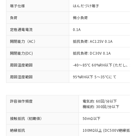
端子仕様
はんだづけ端子
負荷
微小負荷
定格通電電流
0.1A
開閉能力（AC）
抵抗負荷: AC125V 0.1A
開閉能力(DC)
抵抗負荷: DC30V 0.1A
※1 対応状況
周囲温度範囲
-40～85℃ 60%RH以下 (ただし、
対応済み：EU RoHS指令（10物質）の
周囲湿度範囲
95%RH以下 5～35℃にて
非含有に対応した製品が提供可能な商品で
す。
対応予定：EU RoHS指令（10物質）の非含
ご利用条件
有に対応した製品に切り替える予定のある
許容操作頻度
電気的: 60回/分以下
商品です。
機械的: 300回/分以下
対応予定なし：EU RoHS指令（10物質）の
以下の条件をお読みいただき、同意のうえ
接触抵抗（初期値）
50mΩ以下
非含有に非対応の商品で、対応品を出す予
ご利用ください。
定はありません。
絶縁抵抗
100MΩ以上 (DC500V絶縁抵抗
調査・確認中：EU RoHS指令（10物質）の
本サービスは、当社制御機器事業取扱