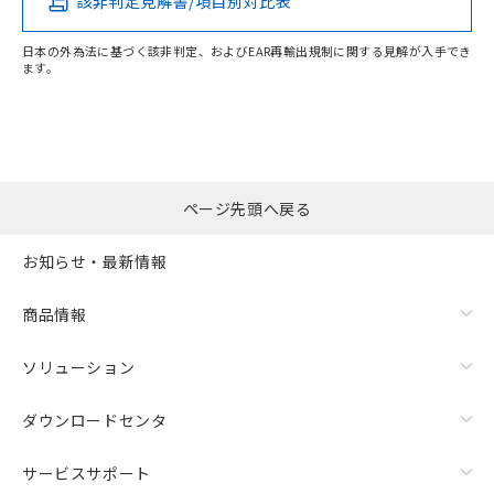
該非判定見解書/項目別対比表
O
O
O
O
日本の外為法に基づく該非判定、およびEAR再輸出規制に関する見解が入手でき
ます。
"対応済み"や非含有の記載がされた商品であっても、流通
在庫等で未対応品が混在する可能性があります。
非含有品が必要な際は、弊社営業部門もしくは販売店へお
問い合わせください。
ページ先頭へ戻る
この製品のRoHS/REACH対応状況ページへ
お知らせ・最新情報
商品情報
ソリューション
ダウンロードセンタ
サービスサポート