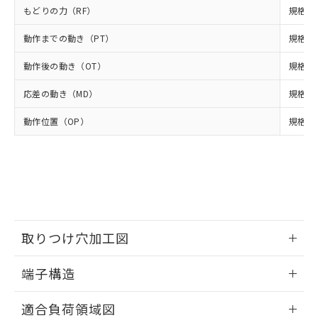
準値以下であることを示します。
該第三者に通知します。また当社は、
示しないようお願いします。
もどりの力（RF）
規格値 
部品在庫の切り替え状況などにより、予定
「10」：通常の使用状況下において有害物
販売先および販売に係わる関係者が違
マイパーツ機能（部品リスト作成サー
空
受注生産機種、また在庫状況の
月が前後することがあります。
質が外部に漏えいし、環境に深刻な影響を
法に輸出するおそれがある場合は、取
ビス）をご利用いただくには、I-Web
動作までの動き（PT）
白
情報を公開していない機種
規格値 
及ぼさない年数を意味します。
り引きをいたしません。
メンバーズにご登録されている必要が
「－」：未確認です。当社販売部門へお問
動作後の動き（OT）
あります。
規格値 
い合わせください。
お客様が当ウェブサイト上で当社にご
※3 非含有証明書ダウンロード
応差の動き（MD）
規格値 
登録された部品リストについて、当社
および当社の共同利用者が、当社の製
下記の非含有証明書をダウンロードするこ
動作位置（OP）
規格値 
品・サービスに関するお客様との取
とができます。
合意する
キャンセル
引・商談に必要な範囲で利用すること
をご了承ください。
EU RoHS指令（10物質）の非含有証明書
※当社の共同利用者とは、
"個人情報
51物質の非含有証明書（当社基準）
の共同利用に関して"
の「1.共同利
※本証明書は発行日時点で非含有を証明す
用者の範囲」に記載されている法人を
るもので、過去に遡って非含有を証明する
指します。
ものではありません。
取りつけ穴加工図
また、RoHS指令のフタル酸エステル類４
物質の対応では、対応完了までの期間は出
情報更新：2024/07/25
荷製品に未対応品が混在することから備考
端子構造
欄に対応日を記載しておりました。
ねじ取りつけ穴加工図
情報更新：2024/07/25
既に当社にて対応品への在庫切替を完了
適合負荷領域図
していることから、特段のことがない限