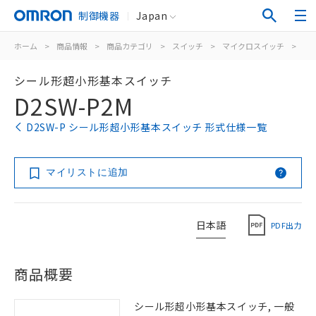
制御機器
Japan
ホーム
>
商品情報
>
商品カテゴリ
>
スイッチ
>
マイクロスイッチ
>
シ
シール形超小形基本スイッチ
D2SW-P2M
D2SW-P シール形超小形基本スイッチ 形式仕様一覧
マイリストに追加
日本語
PDF出力
商品概要
シール形超小形基本スイッチ, 一般