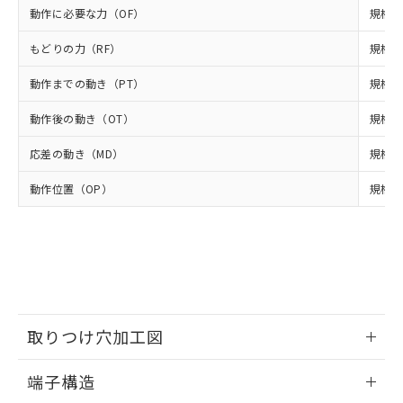
ルベンジル（BBP） 1000ppm以下、フタル酸ジブチル
全に破砕するなど、違法に輸出されな
DBP(フタル酸ジブチル) : 1000ppm、 DIBP(フタル酸ジ
様のお取引先、またはお客様担当のオ
動作に必要な力（OF）
規格値 
（DBP） 1000ppm以下、フタル酸ジイソブチル
イソブチル) : 1000ppm、 BBP(フタル酸ブチルベンジ
△
一定数には満たないが在庫あり
いよう必要な手段を講じます。
ムロン制御機器販売店・当社販売員に
(DIBP) 1000ppm以下
ル) : 1000ppm、
当社は貴社製品を、核兵器、ミサイ
但し、RoHS指令で産業用監視および制御機器に対する
DEHP(フタル酸ビス(2-エチルヘキシル)) : 1000ppm
ご相談ください。
もどりの力（RF）
規格値 
適用除外項目は除く。
ル、化学兵器、生物兵器またはその他
－
在庫なし(最新の在庫状況につ
オムロン制御機器販売店や当社販売拠
フタル酸エステル類の４物質については閾値を超える意
武器並びにこれらの製造装置等に一切
いては、お客様のお取引先、ま
図的な使用がないことを確認しています。
動作までの動き（PT）
規格値
点は「
販売ネットワーク
」をご確認
※2 環境保護使用期限
使用いたしません。
たはお客様担当のオムロン制御
ください。
当社は、貴社製品を第三者に販売する
動作後の動き（OT）
規格値
機器販売店・当社販売員にご確
在庫状況および標準価格結果を当社の
※2 対応予定月
「ｅ」：有害物質（10物質）のすべてが基
場合は、上記1、2および3の内容を当
認ください)
事前の承諾なく第三者に漏洩または開
準値以下であることを示します。
応差の動き（MD）
規格値
該第三者に通知します。また当社は、
示しないようお願いします。
部品在庫の切り替え状況などにより、予定
「10」：通常の使用状況下において有害物
販売先および販売に係わる関係者が違
マイパーツ機能（部品リスト作成サー
空
受注生産機種、また在庫状況の
動作位置（OP）
規格値 
月が前後することがあります。
質が外部に漏えいし、環境に深刻な影響を
法に輸出するおそれがある場合は、取
ビス）をご利用いただくには、I-Web
白
情報を公開していない機種
及ぼさない年数を意味します。
り引きをいたしません。
メンバーズにご登録されている必要が
「－」：未確認です。当社販売部門へお問
あります。
い合わせください。
お客様が当ウェブサイト上で当社にご
※3 非含有証明書ダウンロード
登録された部品リストについて、当社
および当社の共同利用者が、当社の製
下記の非含有証明書をダウンロードするこ
品・サービスに関するお客様との取
とができます。
合意する
キャンセル
引・商談に必要な範囲で利用すること
取りつけ穴加工図
をご了承ください。
EU RoHS指令（10物質）の非含有証明書
※当社の共同利用者とは、
"個人情報
情報更新：2024/07/25
端子構造
51物質の非含有証明書（当社基準）
の共同利用に関して"
の「1.共同利
※本証明書は発行日時点で非含有を証明す