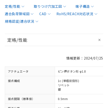
定格/性能
取りつけ穴加工図
端子構造
適合負荷領域図
CAD
RoHS/REACH対応状況
規格認証/適合状況
定格/性能
情報更新：2024/07/25
アクチュエータ
ピン押ボタン形 φ1.8
接点構成
1c (単極双投形)
リベット
銀
接点間隔（標準値）
0.5mm