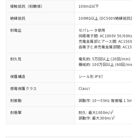
す。
接触抵抗（初期値）
100mΩ以下
対応予定：EU RoHS指令（10物質）の非含
ご利用条件
有に対応した製品に切り替える予定のある
絶縁抵抗
100MΩ以上 (DC500V絶縁抵抗計に
商品です。
対応予定なし：EU RoHS指令（10物質）の
耐電圧
セパレータ使用
以下の条件をお読みいただき、同意のうえ
非含有に非対応の商品で、対応品を出す予
同極端子間: AC1000V 50/60Hz 1
ご利用ください。
定はありません。
充電金属部とアース間: AC1500V 50
各端子と非充電金属部間: AC1500V 5
調査・確認中：EU RoHS指令（10物質）の
本サービスは、当社制御機器事業取扱
※1 中国RoHS○×表
非含有の対応状況を調査中または確認中の
商品の当社在庫状況および標準価格
耐久性
電気的: 5万回以上 (20回/min)
商品です。
(税抜)を提供させていただくもので
機械的: 100万回以上 (60回/min)
「○」：最大均質材料含有率が中国RoHSの
非該当品：ライセンス料など無形物で、有
す。
基準値以下であることを示します。
害物質有無と関係のない商品です。
当社制御機器事業取扱商品の中には、
保護構造
シール形 IP67
「×」：最大均質材料含有率が中国RoHSの
仕入先様の事情により、非含有部品として
本サービスの対象外となる商品もある
基準値を超えていることを示します。
いたものが、含有品と判明した場合などや
当社は、これら貴社製品のうち、外国
感電保護クラス
Class I
ことをご了承ください。
「－」：未確認です。当社販売部門へお問
むを得ず変更することがあります。
為替および外国貿易法に定める商品
在庫状況および標準価格照会結果は、
い合わせください。
（以下｢規制貨物等」という）を輸出
耐振動
誤動作: 10～55Hz 複振幅 1.5mm
記載している更新日時点での社内デー
*EU RoHS指令（10物質）：
または国外への提供する場合は、日本
記
タに基づき作成されるものであり、閲
説明
鉛(Pb) 1000ppm以下、 水銀(Hg) 1000ppm以下、 カド
*中国RoHS10物質の基準値 (GB/T26572)：
2
耐衝撃
耐久: 最大1000m/s
国政府の輸出許可(または役務取引許
号
覧された時点での実際の在庫および標
ミウム(Cd) 100ppm以下、
Pb(鉛) :1000ppm、 Hg(水銀) : 1000ppm、 Cd(カドミウ
2
誤動作: 最大300m/s
可)を取得するなどの必要な手続きを
六価クロム(Cr(Ⅵ)) 1000ppm以下、ポリ臭化ビフェニル
ム) : 100ppm、
準価格とは異なる場合があることをご
類(PBB) 1000ppm以下、ポリ臭化ジフェニルエーテル類
Cr(Ⅵ)(六価クロム) : 1000ppm、 PBBs(ポリ臭化ビフェ
とります。
了承ください。
(PBDE) 1000ppm以下、フタル酸ビス(2-エチルヘキシ
○
一定数以上の在庫あり
ニル類) : 1000ppm、 PBDEs(ポリ臭化ジフェニルエーテ
当社は規制貨物を破棄する場合は、完
ル) (DEHP)(別名：DOP) 1000ppm以下、フタル酸ブチ
正式な納期状況および標準価格はお客
ル類) : 1000ppm、