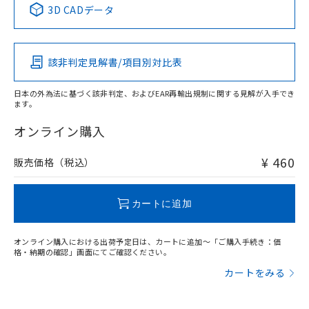
3D CADデータ
Pb
Hg
Cd
Cr(VI)
該非判定見解書/項目別対比表
O
O
O
O
日本の外為法に基づく該非判定、およびEAR再輸出規制に関する見解が入手でき
ます。
"対応済み"や非含有の記載がされた商品であっても、流通
在庫等で未対応品が混在する可能性があります。
オンライン購入
非含有品が必要な際は、弊社営業部門もしくは販売店へお
問い合わせください。
¥ 460
販売価格（税込）
この製品のRoHS/REACH対応状況ページへ
カートに追加
オンライン購入における出荷予定日は、カートに追加～「ご購入手続き：価
格・納期の確認」画面にてご確認ください。
カートをみる