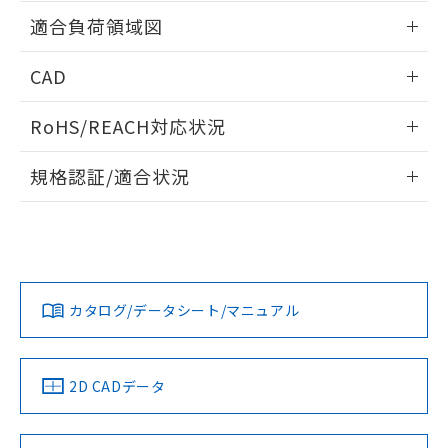
用者の範囲」に記載されている法人を
ねじ取りつけ穴加工図
情報更新：2024/07/25
るもので、過去に遡って非含有を証明する
適合負荷領域図
指します。
ものではありません。
また、RoHS指令のフタル酸エステル類４
情報更新：2024/07/25
CAD
物質の対応では、対応完了までの期間は出
荷製品に未対応品が混在することから備考
ログイン/会員登録いただくと、CADデータをダウンロー
欄に対応日を記載しておりました。
RoHS/REACH対応状況
ドすることができます。
既に当社にて対応品への在庫切替を完了
情報更新：2026/7/29
していることから、特段のことがない限
規格認証/適合状況
り、2022年1月12日より割愛しておりま
ログイン/会員登録
す。
EU RoHS
注意事項・凡例
D2SW-P2Mについての規格認証/適合状況については、「カス
タマーサポートセンタ お客様相談室」または貴社担当オムロ
ン営業員または販売店にお問い合わせください。
対応状況
対応予定月
※1
※2
ダウンロードデータをご利用いただく前に、以下を必ずお読
みください。
お問い合わせ
カタログ/データシート/マニュアル
対応済み
ソフトウェアの使用条件
中国 RoHS
注意事項・凡例
2D CADデータ
中国 RoHS表
※1 ※2