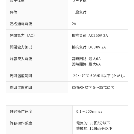
端子仕様
リード線
負荷
一般負荷
定格通電電流
2A
開閉能力（AC）
抵抗負荷: AC250V 2A
開閉能力(DC)
抵抗負荷: DC30V 2A
許容突入電流
常時閉路: 最大6A
常時開路: 最大6A
周囲温度範囲
-20～70℃ 60%RH以下 (ただし、
周囲湿度範囲
85%RH以下 5～35℃にて
※1 対応状況
許容操作速度
0.1～500mm/s
許容操作頻度
電気的: 30回/分以下
対応済み：EU RoHS指令（10物質）の
機械的: 120回/分以下
非含有に対応した製品が提供可能な商品で