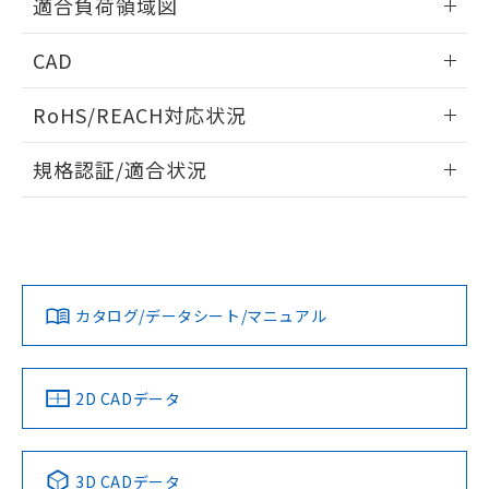
適合負荷領域図
るもので、過去に遡って非含有を証明する
指します。
ものではありません。
情報更新：2024/07/25
また、RoHS指令のフタル酸エステル類４
CAD
物質の対応では、対応完了までの期間は出
荷製品に未対応品が混在することから備考
ログイン/会員登録いただくと、CADデータをダウンロー
RoHS/REACH対応状況
欄に対応日を記載しておりました。
ドすることができます。
既に当社にて対応品への在庫切替を完了
情報更新：2026/7/29
規格認証/適合状況
していることから、特段のことがない限
り、2022年1月12日より割愛しておりま
ログイン/会員登録
EU RoHS
注意事項・凡例
D2SW-P2L2Hについての規格認証/適合状況については、「カ
す。
スタマーサポートセンタ お客様相談室」または貴社担当オム
ロン営業員または販売店にお問い合わせください。
対応状況
対応予定月
※1
※2
ダウンロードデータをご利用いただく前に、以下を必ずお読
みください。
お問い合わせ
カタログ/データシート/マニュアル
対応済み
ソフトウェアの使用条件
中国 RoHS
注意事項・凡例
2D CADデータ
中国 RoHS表
※1 ※2
3D CADデータ