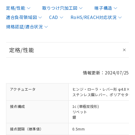
定格/性能
取りつけ穴加工図
端子構造
適合負荷領域図
CAD
RoHS/REACH対応状況
規格認証/適合状況
定格/性能
情報更新：2024/07/25
アクチュエータ
ヒンジ・ローラ・レバー形 φ4.8×3.
ステンレス鋼レバー、ポリアセター
接点構成
1c (単極双投形)
リベット
銀
接点間隔（標準値）
0.5mm