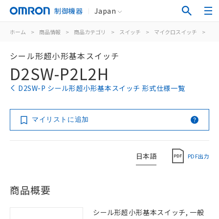
制御機器
Japan
ホーム
>
商品情報
>
商品カテゴリ
>
スイッチ
>
マイクロスイッチ
>
シ
シール形超小形基本スイッチ
D2SW-P2L2H
D2SW-P シール形超小形基本スイッチ 形式仕様一覧
マイリストに追加
日本語
PDF出力
商品概要
シール形超小形基本スイッチ, 一般