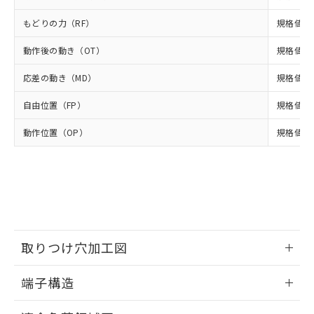
様のお取引先、またはお客様担当のオ
（DBP） 1000ppm以下、フタル酸ジイソブチル
イソブチル) : 1000ppm、 BBP(フタル酸ブチルベンジ
△
一定数には満たないが在庫あり
いよう必要な手段を講じます。
ムロン制御機器販売店・当社販売員に
(DIBP) 1000ppm以下
ル) : 1000ppm、
もどりの力（RF）
規格値 最
当社は貴社製品を、核兵器、ミサイ
但し、RoHS指令で産業用監視および制御機器に対する
DEHP(フタル酸ビス(2-エチルヘキシル)) : 1000ppm
ご相談ください。
適用除外項目は除く。
ル、化学兵器、生物兵器またはその他
－
在庫なし(最新の在庫状況につ
オムロン制御機器販売店や当社販売拠
フタル酸エステル類の４物質については閾値を超える意
動作後の動き（OT）
規格値 最
武器並びにこれらの製造装置等に一切
いては、お客様のお取引先、ま
図的な使用がないことを確認しています。
点は「
販売ネットワーク
」をご確認
※2 環境保護使用期限
使用いたしません。
たはお客様担当のオムロン制御
ください。
応差の動き（MD）
規格値 最
当社は、貴社製品を第三者に販売する
機器販売店・当社販売員にご確
在庫状況および標準価格結果を当社の
※2 対応予定月
「ｅ」：有害物質（10物質）のすべてが基
場合は、上記1、2および3の内容を当
認ください)
事前の承諾なく第三者に漏洩または開
自由位置（FP）
規格値 最
準値以下であることを示します。
該第三者に通知します。また当社は、
示しないようお願いします。
部品在庫の切り替え状況などにより、予定
「10」：通常の使用状況下において有害物
販売先および販売に係わる関係者が違
マイパーツ機能（部品リスト作成サー
動作位置（OP）
規格値 13
空
受注生産機種、また在庫状況の
月が前後することがあります。
質が外部に漏えいし、環境に深刻な影響を
法に輸出するおそれがある場合は、取
ビス）をご利用いただくには、I-Web
白
情報を公開していない機種
及ぼさない年数を意味します。
り引きをいたしません。
メンバーズにご登録されている必要が
「－」：未確認です。当社販売部門へお問
あります。
い合わせください。
お客様が当ウェブサイト上で当社にご
※3 非含有証明書ダウンロード
登録された部品リストについて、当社
および当社の共同利用者が、当社の製
下記の非含有証明書をダウンロードするこ
品・サービスに関するお客様との取
とができます。
取りつけ穴加工図
合意する
キャンセル
引・商談に必要な範囲で利用すること
をご了承ください。
情報更新：2024/07/25
EU RoHS指令（10物質）の非含有証明書
※当社の共同利用者とは、
"個人情報
端子構造
51物質の非含有証明書（当社基準）
の共同利用に関して"
の「1.共同利
※本証明書は発行日時点で非含有を証明す
ねじ取りつけ穴加工図
情報更新：2024/07/25
用者の範囲」に記載されている法人を