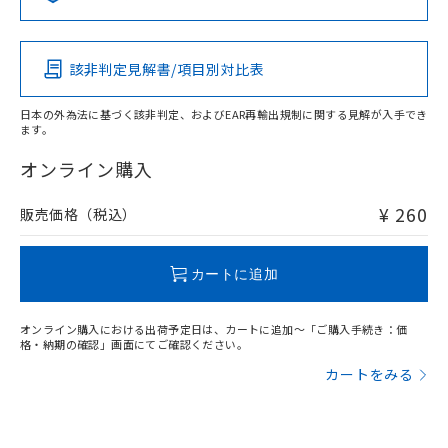
Pb
Hg
Cd
Cr(VI)
該非判定見解書/項目別対比表
O
O
O
O
日本の外為法に基づく該非判定、およびEAR再輸出規制に関する見解が入手でき
ます。
"対応済み"や非含有の記載がされた商品であっても、流通
在庫等で未対応品が混在する可能性があります。
オンライン購入
非含有品が必要な際は、弊社営業部門もしくは販売店へお
問い合わせください。
¥ 260
販売価格（税込）
この製品のRoHS/REACH対応状況ページへ
カートに追加
オンライン購入における出荷予定日は、カートに追加～「ご購入手続き：価
格・納期の確認」画面にてご確認ください。
カートをみる