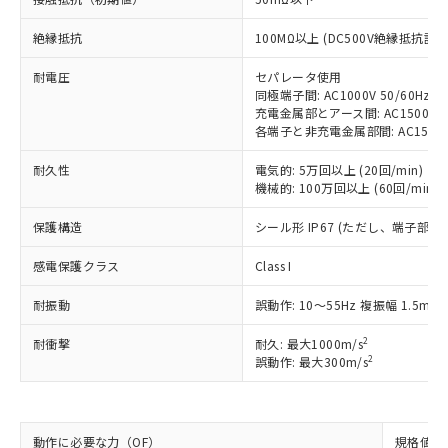
対応予定：EU RoHS指令（10物質）の非含
ご利用条件
絶縁抵抗
有に対応した製品に切り替える予定のある
100MΩ以上 (DC500V絶縁抵抗計に
商品です。
耐電圧
セパレータ使用
対応予定なし：EU RoHS指令（10物質）の
以下の条件をお読みいただき、同意のうえ
同極端子間: AC1000V 50/60Hz 1
非含有に非対応の商品で、対応品を出す予
充電金属部とアース間: AC1500V 50
ご利用ください。
定はありません。
各端子と非充電金属部間: AC1500V 5
調査・確認中：EU RoHS指令（10物質）の
本サービスは、当社制御機器事業取扱
※1 中国RoHS○×表
非含有の対応状況を調査中または確認中の
耐久性
電気的: 5万回以上 (20回/min)
商品の当社在庫状況および標準価格
商品です。
機械的: 100万回以上 (60回/min)
(税抜)を提供させていただくもので
「○」：最大均質材料含有率が中国RoHSの
非該当品：ライセンス料など無形物で、有
す。
基準値以下であることを示します。
保護構造
害物質有無と関係のない商品です。
シール形 IP67 (ただし、端子部を
当社制御機器事業取扱商品の中には、
「×」：最大均質材料含有率が中国RoHSの
仕入先様の事情により、非含有部品として
本サービスの対象外となる商品もある
感電保護クラス
基準値を超えていることを示します。
Class I
いたものが、含有品と判明した場合などや
当社は、これら貴社製品のうち、外国
ことをご了承ください。
「－」：未確認です。当社販売部門へお問
むを得ず変更することがあります。
為替および外国貿易法に定める商品
在庫状況および標準価格照会結果は、
耐振動
誤動作: 10～55Hz 複振幅 1.5mm
い合わせください。
（以下｢規制貨物等」という）を輸出
記載している更新日時点での社内デー
*EU RoHS指令（10物質）：
または国外への提供する場合は、日本
記
タに基づき作成されるものであり、閲
説明
2
耐衝撃
耐久: 最大1000m/s
鉛(Pb) 1000ppm以下、 水銀(Hg) 1000ppm以下、 カド
*中国RoHS10物質の基準値 (GB/T26572)：
国政府の輸出許可(または役務取引許
2
誤動作: 最大300m/s
号
覧された時点での実際の在庫および標
ミウム(Cd) 100ppm以下、
Pb(鉛) :1000ppm、 Hg(水銀) : 1000ppm、 Cd(カドミウ
可)を取得するなどの必要な手続きを
六価クロム(Cr(Ⅵ)) 1000ppm以下、ポリ臭化ビフェニル
ム) : 100ppm、
準価格とは異なる場合があることをご
類(PBB) 1000ppm以下、ポリ臭化ジフェニルエーテル類
Cr(Ⅵ)(六価クロム) : 1000ppm、 PBBs(ポリ臭化ビフェ
とります。
了承ください。
(PBDE) 1000ppm以下、フタル酸ビス(2-エチルヘキシ
○
一定数以上の在庫あり
ニル類) : 1000ppm、 PBDEs(ポリ臭化ジフェニルエーテ
当社は規制貨物を破棄する場合は、完
ル) (DEHP)(別名：DOP) 1000ppm以下、フタル酸ブチ
正式な納期状況および標準価格はお客
ル類) : 1000ppm、
ルベンジル（BBP） 1000ppm以下、フタル酸ジブチル
全に破砕するなど、違法に輸出されな
動作に必要な力（OF）
DBP(フタル酸ジブチル) : 1000ppm、 DIBP(フタル酸ジ
規格値 最