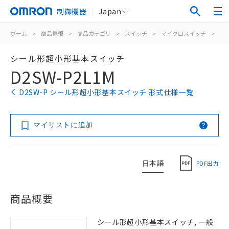
制御機器
Japan
ホーム
>
商品情報
>
商品カテゴリ
>
スイッチ
>
マイクロスイッチ
>
シ
シール形超小形基本スイッチ
D2SW-P2L1M
D2SW-P シール形超小形基本スイッチ 形式仕様一覧
マイリストに追加
日本語
PDF出力
商品概要
シール形超小形基本スイッチ, 一般