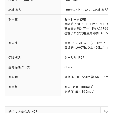
対応予定：EU RoHS指令（10物質）の非含
ご利用条件
絶縁抵抗
有に対応した製品に切り替える予定のある
100MΩ以上 (DC500V絶縁抵抗計に
商品です。
耐電圧
セパレータ使用
対応予定なし：EU RoHS指令（10物質）の
以下の条件をお読みいただき、同意のうえ
同極端子間: AC1000V 50/60Hz 1
非含有に非対応の商品で、対応品を出す予
充電金属部とアース間: AC1500V 50
ご利用ください。
定はありません。
各端子と非充電金属部間: AC1500V 5
調査・確認中：EU RoHS指令（10物質）の
本サービスは、当社制御機器事業取扱
※1 中国RoHS○×表
非含有の対応状況を調査中または確認中の
耐久性
電気的: 5万回以上 (20回/min)
商品の当社在庫状況および標準価格
商品です。
機械的: 100万回以上 (60回/min)
(税抜)を提供させていただくもので
「○」：最大均質材料含有率が中国RoHSの
非該当品：ライセンス料など無形物で、有
す。
基準値以下であることを示します。
保護構造
害物質有無と関係のない商品です。
シール形 IP67
当社制御機器事業取扱商品の中には、
「×」：最大均質材料含有率が中国RoHSの
仕入先様の事情により、非含有部品として
本サービスの対象外となる商品もある
感電保護クラス
基準値を超えていることを示します。
Class I
いたものが、含有品と判明した場合などや
当社は、これら貴社製品のうち、外国
ことをご了承ください。
「－」：未確認です。当社販売部門へお問
むを得ず変更することがあります。
為替および外国貿易法に定める商品
在庫状況および標準価格照会結果は、
耐振動
誤動作: 10～55Hz 複振幅 1.5mm
い合わせください。
（以下｢規制貨物等」という）を輸出
記載している更新日時点での社内デー
*EU RoHS指令（10物質）：
または国外への提供する場合は、日本
記
タに基づき作成されるものであり、閲
説明
2
耐衝撃
耐久: 最大1000m/s
鉛(Pb) 1000ppm以下、 水銀(Hg) 1000ppm以下、 カド
*中国RoHS10物質の基準値 (GB/T26572)：
国政府の輸出許可(または役務取引許
2
誤動作: 最大300m/s
号
覧された時点での実際の在庫および標
ミウム(Cd) 100ppm以下、
Pb(鉛) :1000ppm、 Hg(水銀) : 1000ppm、 Cd(カドミウ
可)を取得するなどの必要な手続きを
六価クロム(Cr(Ⅵ)) 1000ppm以下、ポリ臭化ビフェニル
ム) : 100ppm、
準価格とは異なる場合があることをご
類(PBB) 1000ppm以下、ポリ臭化ジフェニルエーテル類
Cr(Ⅵ)(六価クロム) : 1000ppm、 PBBs(ポリ臭化ビフェ
とります。
了承ください。
(PBDE) 1000ppm以下、フタル酸ビス(2-エチルヘキシ
○
一定数以上の在庫あり
ニル類) : 1000ppm、 PBDEs(ポリ臭化ジフェニルエーテ
当社は規制貨物を破棄する場合は、完
ル) (DEHP)(別名：DOP) 1000ppm以下、フタル酸ブチ
正式な納期状況および標準価格はお客
ル類) : 1000ppm、
ルベンジル（BBP） 1000ppm以下、フタル酸ジブチル
全に破砕するなど、違法に輸出されな
動作に必要な力（OF）
DBP(フタル酸ジブチル) : 1000ppm、 DIBP(フタル酸ジ
規格値 