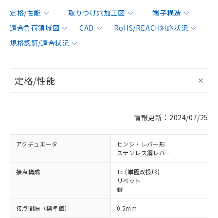
定格/性能
取りつけ穴加工図
端子構造
適合負荷領域図
CAD
RoHS/REACH対応状況
規格認証/適合状況
定格/性能
情報更新：2024/07/25
アクチュエータ
ヒンジ・レバー形
ステンレス鋼レバー
接点構成
1c (単極双投形)
リベット
銀
接点間隔（標準値）
0.5mm