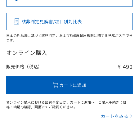
Pb
Hg
Cd
Cr(VI)
該非判定見解書/項目別対比表
O
O
O
O
日本の外為法に基づく該非判定、およびEAR再輸出規制に関する見解が入手でき
ます。
"対応済み"や非含有の記載がされた商品であっても、流通
在庫等で未対応品が混在する可能性があります。
オンライン購入
非含有品が必要な際は、弊社営業部門もしくは販売店へお
問い合わせください。
¥ 490
販売価格（税込）
この製品のRoHS/REACH対応状況ページへ
カートに追加
オンライン購入における出荷予定日は、カートに追加～「ご購入手続き：価
格・納期の確認」画面にてご確認ください。
カートをみる