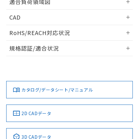
適合負荷領域図
るもので、過去に遡って非含有を証明する
指します。
ものではありません。
情報更新：2024/07/25
また、RoHS指令のフタル酸エステル類４
CAD
物質の対応では、対応完了までの期間は出
荷製品に未対応品が混在することから備考
ログイン/会員登録いただくと、CADデータをダウンロー
RoHS/REACH対応状況
欄に対応日を記載しておりました。
ドすることができます。
既に当社にて対応品への在庫切替を完了
情報更新：2026/7/29
規格認証/適合状況
していることから、特段のことがない限
り、2022年1月12日より割愛しておりま
ログイン/会員登録
EU RoHS
注意事項・凡例
D2SW-P2L1Mについての規格認証/適合状況については、「カ
す。
スタマーサポートセンタ お客様相談室」または貴社担当オム
ロン営業員または販売店にお問い合わせください。
対応状況
対応予定月
※1
※2
ダウンロードデータをご利用いただく前に、以下を必ずお読
みください。
お問い合わせ
カタログ/データシート/マニュアル
対応済み
ソフトウェアの使用条件
中国 RoHS
注意事項・凡例
2D CADデータ
中国 RoHS表
※1 ※2
3D CADデータ