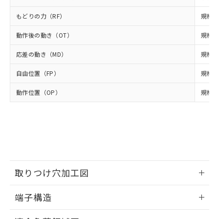
様のお取引先、またはお客様担当のオ
（DBP） 1000ppm以下、フタル酸ジイソブチル
イソブチル) : 1000ppm、 BBP(フタル酸ブチルベンジ
△
一定数には満たないが在庫あり
いよう必要な手段を講じます。
ムロン制御機器販売店・当社販売員に
(DIBP) 1000ppm以下
ル) : 1000ppm、
もどりの力（RF）
規格値 
当社は貴社製品を、核兵器、ミサイ
但し、RoHS指令で産業用監視および制御機器に対する
DEHP(フタル酸ビス(2-エチルヘキシル)) : 1000ppm
ご相談ください。
適用除外項目は除く。
ル、化学兵器、生物兵器またはその他
－
在庫なし(最新の在庫状況につ
オムロン制御機器販売店や当社販売拠
フタル酸エステル類の４物質については閾値を超える意
動作後の動き（OT）
規格値
武器並びにこれらの製造装置等に一切
いては、お客様のお取引先、ま
図的な使用がないことを確認しています。
点は「
販売ネットワーク
」をご確認
※2 環境保護使用期限
使用いたしません。
たはお客様担当のオムロン制御
ください。
応差の動き（MD）
規格値
当社は、貴社製品を第三者に販売する
機器販売店・当社販売員にご確
在庫状況および標準価格結果を当社の
※2 対応予定月
「ｅ」：有害物質（10物質）のすべてが基
場合は、上記1、2および3の内容を当
認ください)
事前の承諾なく第三者に漏洩または開
自由位置（FP）
規格値
準値以下であることを示します。
該第三者に通知します。また当社は、
示しないようお願いします。
部品在庫の切り替え状況などにより、予定
「10」：通常の使用状況下において有害物
販売先および販売に係わる関係者が違
マイパーツ機能（部品リスト作成サー
動作位置（OP）
規格値 
空
受注生産機種、また在庫状況の
月が前後することがあります。
質が外部に漏えいし、環境に深刻な影響を
法に輸出するおそれがある場合は、取
ビス）をご利用いただくには、I-Web
白
情報を公開していない機種
及ぼさない年数を意味します。
り引きをいたしません。
メンバーズにご登録されている必要が
「－」：未確認です。当社販売部門へお問
あります。
い合わせください。
お客様が当ウェブサイト上で当社にご
※3 非含有証明書ダウンロード
登録された部品リストについて、当社
および当社の共同利用者が、当社の製
下記の非含有証明書をダウンロードするこ
品・サービスに関するお客様との取
とができます。
取りつけ穴加工図
合意する
キャンセル
引・商談に必要な範囲で利用すること
をご了承ください。
情報更新：2024/07/25
EU RoHS指令（10物質）の非含有証明書
※当社の共同利用者とは、
"個人情報
端子構造
51物質の非含有証明書（当社基準）
の共同利用に関して"
の「1.共同利
※本証明書は発行日時点で非含有を証明す
ねじ取りつけ穴加工図
情報更新：2024/07/25
用者の範囲」に記載されている法人を