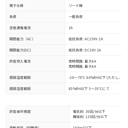
端子仕様
リード線
負荷
一般負荷
定格通電電流
2A
開閉能力（AC）
抵抗負荷: AC250V 2A
開閉能力(DC)
抵抗負荷: DC30V 2A
許容突入電流
常時閉路: 最大6A
常時開路: 最大6A
周囲温度範囲
-20～70℃ 60%RH以下 (ただし、
周囲湿度範囲
85%RH以下 5～35℃にて
※1 対応状況
許容操作頻度
電気的: 30回/分以下
対応済み：EU RoHS指令（10物質）の
機械的: 120回/分以下
非含有に対応した製品が提供可能な商品で
す。
接触抵抗（初期値）
100mΩ以下