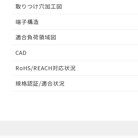
取りつけ穴加工図
端子構造
ねじ取りつけ穴加工図
適合負荷領域図
CAD
ログイン/会員登録いただくと、CADデータをダウンロ
RoHS/REACH対応状況
プリント基板加工図
規格認証/適合状況
EU RoHS
注意事項・凡例
D2SW-P2L1Dについての規格認証/適合状況については、
売店にお問い合わせください。
ダウンロードデータをご利用いただく前に、以下を必ずお読
対応状況
対応予定月
※1
※2
ソフトウェアの使用条件
対応済み