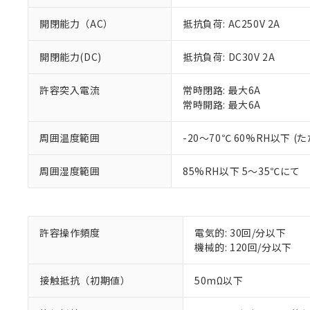
開閉能力（AC）
抵抗負荷: AC250V 2A
開閉能力(DC)
抵抗負荷: DC30V 2A
許容突入電流
常時閉路: 最大6A
常時開路: 最大6A
※1 対応状況
周囲温度範囲
-20～70℃ 60%RH以下
対応済み：EU
対応予定：EU R
周囲湿度範囲
85%RH以下 5～35℃にて
対応予定なし：EU
調査・確認中：EU
ご利用条件
非該当品：ライセ
※1 中国RoHS
仕入先様の事情に
許容操作頻度
電気的: 30回/分以下
があります。
以下の条件をお読
機械的: 120回/分以下
「○」：最大均質
「×」：最大均質
本サービスは
当社は、これ
*EU RoHS指令（10物
接触抵抗（初期値）
50mΩ以下
「－」：未確認で
鉛(Pb) 1000ppm以下、
くものです。
う）を輸出ま
記
説明
六価クロム(Cr(Ⅵ)) 1
当社制御機器
などの必要な
フタル酸ビス(2-エチルヘ
号