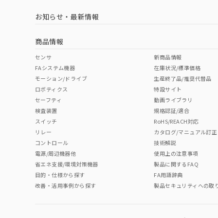
お知らせ・最新情報
中国 RoHS
注意事項・凡例
商品情報
中国 RoHS表
※1 ※2
センサ
新商品情報
FAシステム機器
在庫状況/標準価格
Pb
Hg
Cd
Cr(V
モーション/ドライブ
生産終了品/推奨代替品
ロボティクス
特設サイト
セーフティ
動画ライブラリ
検査装置
規格認証/適合
O
O
O
O
スイッチ
RoHS/REACH対応
リレー
カタログ/マニュアル訂正
コントロール
技術解説
"対応済み"や非含有の記載がされた商品であっても、流通
電源/周辺機器他
使用上の注意事項
非含有品が必要な際は、弊社営業部門もしくは販売店へお
省エネ支援/環境対策機器
製品に関するFAQ
目的・仕様から探す
FA用語辞典
改善・活用事例から探す
製品セキュリティへの取