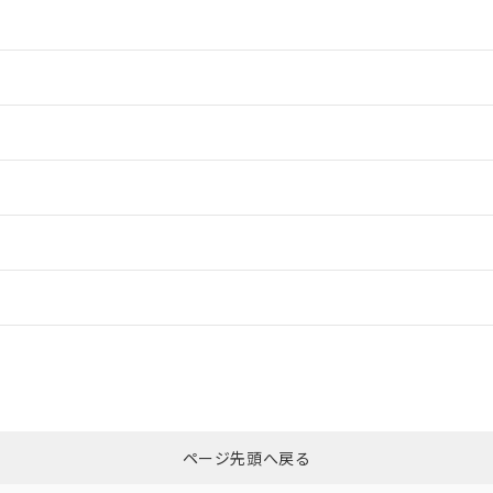
情報更新：2
情報更新：2
情報更新：2
ードすることができます。
情報更新：
ログイン/会員登録
「カスタマーサポートセンタ お客様相談室」または貴社担当オムロン営
みください。
非含有証明書
※3
ページ先頭へ戻る
ダウンロードはこちら