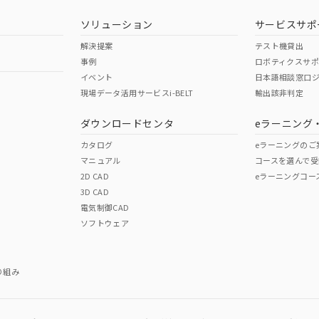
ソリューション
サービスサポ
解決提案
テスト機貸出
事例
ロボティクスサ
イベント
日本語相談窓口
現場データ活用サービスi-BELT
輸出該非判定
I)
PBBs
PBDEs
DBP
ダウンロードセンタ
eラーニング
カタログ
eラーニングのご
マニュアル
コースを選んで受
O
O
O
2D CAD
eラーニングコー
3D CAD
電気制御CAD
在庫等で未対応品が混在する可能性があります。
ソフトウェア
問い合わせください。
この製品のRoHS/REACH対応
り組み