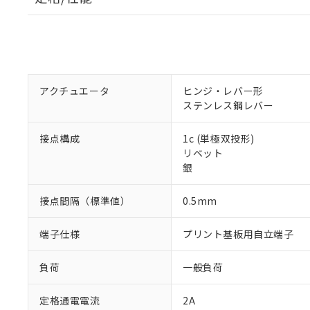
アクチュエータ
ヒンジ・レバー形
ステンレス鋼レバー
接点構成
1c (単極双投形)
リベット
銀
接点間隔（標準値）
0.5mm
端子仕様
プリント基板用自立端子
負荷
一般負荷
定格通電電流
2A