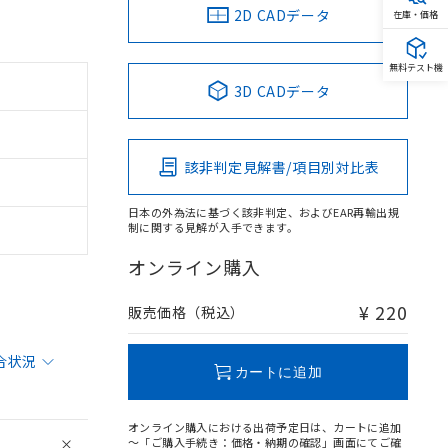
2D CADデータ
在庫・価格
無料テスト機
3D CADデータ
該非判定見解書/項目別対比表
日本の外為法に基づく該非判定、およびEAR再輸出規
制に関する見解が入手できます。
オンライン購入
¥ 220
販売価格（税込）
合状況
カートに追加
オンライン購入における出荷予定日は、カートに追加
～「ご購入手続き：価格・納期の確認」画面にてご確