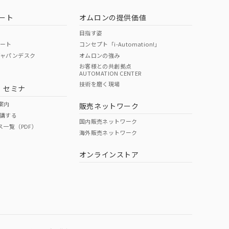
ート
オムロンの提供価値
目指す姿
ポート
コンセプト「i-Automation!」
ジャパンデスク
オムロンの強み
お客様との共創拠点
AUTOMATION CENTER
DIBP
BBP
DEHP
環境保護
技術を磨く現場
・セミナ
使用期限
案内
販売ネットワーク
講する
O
O
O
e
国内販売ネットワーク
ス一覧（PDF）
海外販売ネットワーク
オンラインストア
状況ページへ