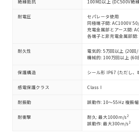
*中国RoHS10物質の基準値 
絶縁抵抗
100MΩ以上 (DC500V
ル（DBP） 1000ppm
在庫状況およ
当社は規制貨
Pb(鉛) :1000ppm、 Hg
但し、RoHS指令で産
のであり、閲
ます。
Cr(Ⅵ)(六価クロム) : 
フタル酸エステル類の４
○
一定数以
DBP(フタル酸ジブチル) :
い。
当社は貴社製
耐電圧
セパレータ使用
DEHP(フタル酸ビス(2-エ
正式な納期状
置等に一切使
同極端子間: AC1000V 50/
当社販売員に
※2 対応予定月
△
一定数に
当社は、貴社
充電金属部とアース間: AC15
オムロン制御
また当社は、
各端子と非充電金属部間: AC1
※2 環境保護使
在庫状況およ
部品在庫の切り替
たしません。
－
在庫なし
す。
「ｅ」：有害物質
機器販売
耐久性
電気的: 5万回以上 (20回/
マイパーツ機
「10」：通常の
機械的: 100万回以上 (60
ている必要が
味します。
空
受注生産
お客様が当ウ
※3 非含有証明
「－」：未確認で
白
保護構造
シール形 IP67 (ただし
が、当社の製
さい。
下記の非含有証明
感電保護クラス
Class I
※当社の共同
いる法人を指
EU RoHS指令（
51物質の非含有証
耐振動
誤動作: 10～55Hz 複振幅
※本証明書は発行
また、RoHS指
2
耐衝撃
耐久: 最大1000m/s
混在することから
2
誤動作: 最大300m/s
既に当社にて対応
り割愛しておりま