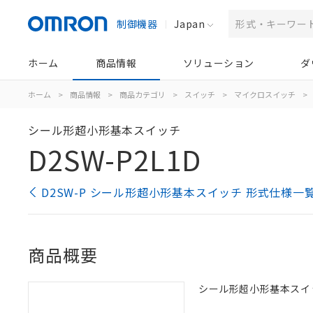
制御機器
Japan
ホーム
商品情報
ソリューション
ダ
ホーム
>
商品情報
>
商品カテゴリ
>
スイッチ
>
マイクロスイッチ
>
シール形超小形基本スイッチ
D2SW-P2L1D
D2SW-P シール形超小形基本スイッチ 形式仕様一
商品概要
シール形超小形基本スイッチ,