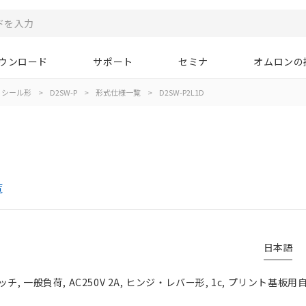
ウンロード
サポート
セミナ
オムロンの
シール形
>
D2SW-P
>
形式仕様一覧
>
D2SW-P2L1D
覧
日本語
 一般負荷, AC250V 2A, ヒンジ・レバー形, 1c, プリント基板