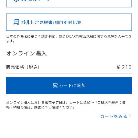
Pb
Hg
Cd
Cr(VI)
該非判定見解書/項目別対比表
O
O
O
O
日本の外為法に基づく該非判定、およびEAR再輸出規制に関する見解が入手でき
ます。
"対応済み"や非含有の記載がされた商品であっても、流通
在庫等で未対応品が混在する可能性があります。
オンライン購入
非含有品が必要な際は、弊社営業部門もしくは販売店へお
問い合わせください。
¥ 210
販売価格（税込）
この製品のRoHS/REACH対応状況ページへ
カートに追加
オンライン購入における出荷予定日は、カートに追加～「ご購入手続き：価
格・納期の確認」画面にてご確認ください。
カートをみる