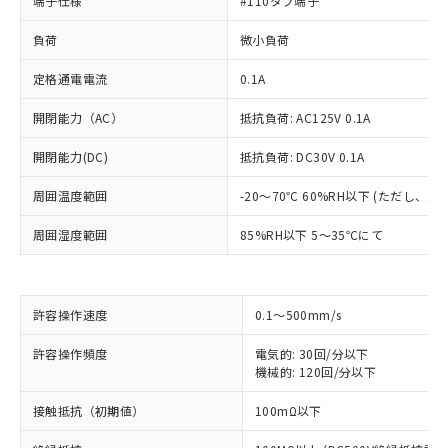
端子仕様
#110タブ端子
負荷
微小負荷
定格通電電流
0.1A
開閉能力（AC）
抵抗負荷: AC125V 0.1A
開閉能力(DC)
抵抗負荷: DC30V 0.1A
周囲温度範囲
-20～70℃ 60%RH以下 (ただし、
周囲湿度範囲
85%RH以下 5～35℃にて
許容操作速度
0.1～500mm/s
許容操作頻度
電気的: 30回/分以下
※1 対応状況
機械的: 120回/分以下
対応済み：EU RoHS指令（10物質）の
接触抵抗（初期値）
100mΩ以下
非含有に対応した製品が提供可能な商品で
す。