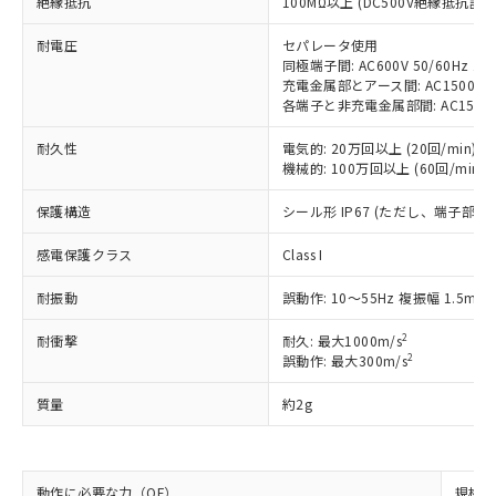
絶縁抵抗
100MΩ以上 (DC500V絶縁抵抗計に
対応予定：EU RoHS指令（10物質）の非含
ご利用条件
有に対応した製品に切り替える予定のある
耐電圧
セパレータ使用
同極端子間: AC600V 50/60Hz 1m
商品です。
充電金属部とアース間: AC1500V 50
対応予定なし：EU RoHS指令（10物質）の
各端子と非充電金属部間: AC1500V 5
以下の条件をお読みいただき、同意のうえ
非含有に非対応の商品で、対応品を出す予
ご利用ください。
定はありません。
耐久性
電気的: 20万回以上 (20回/min)
調査・確認中：EU RoHS指令（10物質）の
機械的: 100万回以上 (60回/min)
本サービスは、当社制御機器事業取扱
※1 中国RoHS○×表
非含有の対応状況を調査中または確認中の
商品の当社在庫状況および標準価格
商品です。
保護構造
シール形 IP67 (ただし、端子部を
(税抜)を提供させていただくもので
「○」：最大均質材料含有率が中国RoHSの
非該当品：ライセンス料など無形物で、有
す。
基準値以下であることを示します。
害物質有無と関係のない商品です。
感電保護クラス
Class I
当社制御機器事業取扱商品の中には、
「×」：最大均質材料含有率が中国RoHSの
仕入先様の事情により、非含有部品として
本サービスの対象外となる商品もある
基準値を超えていることを示します。
耐振動
誤動作: 10～55Hz 複振幅 1.5mm
いたものが、含有品と判明した場合などや
当社は、これら貴社製品のうち、外国
ことをご了承ください。
「－」：未確認です。当社販売部門へお問
むを得ず変更することがあります。
為替および外国貿易法に定める商品
在庫状況および標準価格照会結果は、
2
耐衝撃
耐久: 最大1000m/s
い合わせください。
（以下｢規制貨物等」という）を輸出
記載している更新日時点での社内デー
2
誤動作: 最大300m/s
*EU RoHS指令（10物質）：
または国外への提供する場合は、日本
記
タに基づき作成されるものであり、閲
説明
鉛(Pb) 1000ppm以下、 水銀(Hg) 1000ppm以下、 カド
*中国RoHS10物質の基準値 (GB/T26572)：
国政府の輸出許可(または役務取引許
号
覧された時点での実際の在庫および標
質量
約2g
ミウム(Cd) 100ppm以下、
Pb(鉛) :1000ppm、 Hg(水銀) : 1000ppm、 Cd(カドミウ
可)を取得するなどの必要な手続きを
六価クロム(Cr(Ⅵ)) 1000ppm以下、ポリ臭化ビフェニル
ム) : 100ppm、
準価格とは異なる場合があることをご
類(PBB) 1000ppm以下、ポリ臭化ジフェニルエーテル類
Cr(Ⅵ)(六価クロム) : 1000ppm、 PBBs(ポリ臭化ビフェ
とります。
了承ください。
(PBDE) 1000ppm以下、フタル酸ビス(2-エチルヘキシ
○
一定数以上の在庫あり
ニル類) : 1000ppm、 PBDEs(ポリ臭化ジフェニルエーテ
当社は規制貨物を破棄する場合は、完
ル) (DEHP)(別名：DOP) 1000ppm以下、フタル酸ブチ
正式な納期状況および標準価格はお客
ル類) : 1000ppm、
ルベンジル（BBP） 1000ppm以下、フタル酸ジブチル
全に破砕するなど、違法に輸出されな
DBP(フタル酸ジブチル) : 1000ppm、 DIBP(フタル酸ジ
動作に必要な力（OF）
規格値 