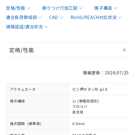
定格/性能
取りつけ穴加工図
端子構造
適合負荷領域図
CAD
RoHS/REACH対応状況
規格認証/適合状況
定格/性能
情報更新：2024/07/25
アクチュエータ
ピン押ボタン形 φ1.8
接点構成
1c (単極双投形)
クロスバ
金合金
接点間隔（標準値）
0.5mm