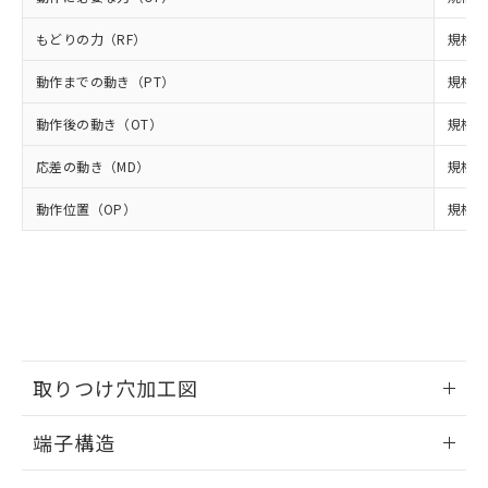
様のお取引先、またはお客様担当のオ
（DBP） 1000ppm以下、フタル酸ジイソブチル
イソブチル) : 1000ppm、 BBP(フタル酸ブチルベンジ
△
一定数には満たないが在庫あり
いよう必要な手段を講じます。
ムロン制御機器販売店・当社販売員に
(DIBP) 1000ppm以下
ル) : 1000ppm、
もどりの力（RF）
規格値 
当社は貴社製品を、核兵器、ミサイ
但し、RoHS指令で産業用監視および制御機器に対する
DEHP(フタル酸ビス(2-エチルヘキシル)) : 1000ppm
ご相談ください。
適用除外項目は除く。
ル、化学兵器、生物兵器またはその他
－
在庫なし(最新の在庫状況につ
オムロン制御機器販売店や当社販売拠
フタル酸エステル類の４物質については閾値を超える意
動作までの動き（PT）
規格値
武器並びにこれらの製造装置等に一切
いては、お客様のお取引先、ま
図的な使用がないことを確認しています。
点は「
販売ネットワーク
」をご確認
※2 環境保護使用期限
使用いたしません。
たはお客様担当のオムロン制御
ください。
動作後の動き（OT）
規格値
当社は、貴社製品を第三者に販売する
機器販売店・当社販売員にご確
在庫状況および標準価格結果を当社の
※2 対応予定月
「ｅ」：有害物質（10物質）のすべてが基
場合は、上記1、2および3の内容を当
認ください)
事前の承諾なく第三者に漏洩または開
応差の動き（MD）
規格値
準値以下であることを示します。
該第三者に通知します。また当社は、
示しないようお願いします。
部品在庫の切り替え状況などにより、予定
「10」：通常の使用状況下において有害物
販売先および販売に係わる関係者が違
マイパーツ機能（部品リスト作成サー
動作位置（OP）
規格値 
空
受注生産機種、また在庫状況の
月が前後することがあります。
質が外部に漏えいし、環境に深刻な影響を
法に輸出するおそれがある場合は、取
ビス）をご利用いただくには、I-Web
白
情報を公開していない機種
及ぼさない年数を意味します。
り引きをいたしません。
メンバーズにご登録されている必要が
「－」：未確認です。当社販売部門へお問
あります。
い合わせください。
お客様が当ウェブサイト上で当社にご
※3 非含有証明書ダウンロード
登録された部品リストについて、当社
および当社の共同利用者が、当社の製
下記の非含有証明書をダウンロードするこ
品・サービスに関するお客様との取
とができます。
取りつけ穴加工図
合意する
キャンセル
引・商談に必要な範囲で利用すること
をご了承ください。
情報更新：2024/07/25
EU RoHS指令（10物質）の非含有証明書
※当社の共同利用者とは、
"個人情報
端子構造
51物質の非含有証明書（当社基準）
の共同利用に関して"
の「1.共同利
※本証明書は発行日時点で非含有を証明す
ねじ取りつけ穴加工図
情報更新：2024/07/25
用者の範囲」に記載されている法人を