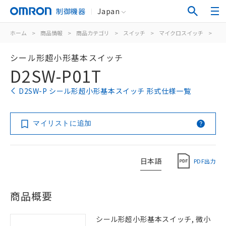
制御機器
Japan
ホーム
>
商品情報
>
商品カテゴリ
>
スイッチ
>
マイクロスイッチ
>
シ
シール形超小形基本スイッチ
D2SW-P01T
D2SW-P シール形超小形基本スイッチ 形式仕様一覧
マイリストに追加
日本語
PDF出力
商品概要
シール形超小形基本スイッチ, 微小