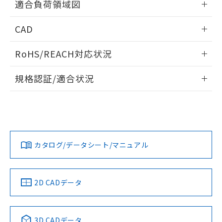
適合負荷領域図
るもので、過去に遡って非含有を証明する
指します。
ものではありません。
情報更新：2024/07/25
また、RoHS指令のフタル酸エステル類４
CAD
物質の対応では、対応完了までの期間は出
荷製品に未対応品が混在することから備考
ログイン/会員登録いただくと、CADデータをダウンロー
RoHS/REACH対応状況
欄に対応日を記載しておりました。
ドすることができます。
既に当社にて対応品への在庫切替を完了
情報更新：2026/7/29
していることから、特段のことがない限
規格認証/適合状況
り、2022年1月12日より割愛しておりま
ログイン/会員登録
EU RoHS
注意事項・凡例
D2SW-P01Tについての規格認証/適合状況については、「カ
す。
スタマーサポートセンタ お客様相談室」または貴社担当オム
ロン営業員または販売店にお問い合わせください。
対応状況
対応予定月
※1
※2
ダウンロードデータをご利用いただく前に、以下を必ずお読
みください。
お問い合わせ
カタログ/データシート/マニュアル
対応済み
ソフトウェアの使用条件
中国 RoHS
注意事項・凡例
2D CADデータ
中国 RoHS表
※1 ※2
3D CADデータ