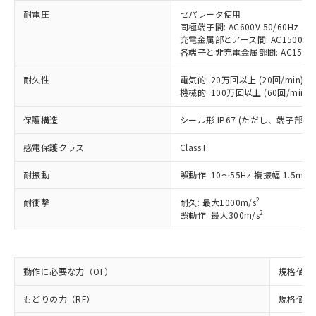
ご利用条件
有に対応した製品に切り替える予定のある
耐電圧
セパレータ使用
商品です。
同極端子間: AC600V 50/60Hz 1m
対応予定なし：EU RoHS指令（10物質）の
充電金属部とアース間: AC1500V 50
以下の条件をお読みいただき、同意のうえ
非含有に非対応の商品で、対応品を出す予
各端子と非充電金属部間: AC1500V 5
ご利用ください。
定はありません。
耐久性
電気的: 20万回以上 (20回/min)
調査・確認中：EU RoHS指令（10物質）の
本サービスは、当社制御機器事業取扱
機械的: 100万回以上 (60回/min)
※1 中国RoHS○×表
非含有の対応状況を調査中または確認中の
商品の当社在庫状況および標準価格
商品です。
(税抜)を提供させていただくもので
保護構造
シール形 IP67 (ただし、端子部を
「○」：最大均質材料含有率が中国RoHSの
非該当品：ライセンス料など無形物で、有
す。
基準値以下であることを示します。
害物質有無と関係のない商品です。
当社制御機器事業取扱商品の中には、
感電保護クラス
Class I
「×」：最大均質材料含有率が中国RoHSの
仕入先様の事情により、非含有部品として
本サービスの対象外となる商品もある
基準値を超えていることを示します。
いたものが、含有品と判明した場合などや
当社は、これら貴社製品のうち、外国
耐振動
誤動作: 10～55Hz 複振幅 1.5mm
ことをご了承ください。
「－」：未確認です。当社販売部門へお問
むを得ず変更することがあります。
為替および外国貿易法に定める商品
在庫状況および標準価格照会結果は、
い合わせください。
2
（以下｢規制貨物等」という）を輸出
耐衝撃
耐久: 最大1000m/s
記載している更新日時点での社内デー
2
誤動作: 最大300m/s
*EU RoHS指令（10物質）：
または国外への提供する場合は、日本
記
タに基づき作成されるものであり、閲
説明
鉛(Pb) 1000ppm以下、 水銀(Hg) 1000ppm以下、 カド
*中国RoHS10物質の基準値 (GB/T26572)：
国政府の輸出許可(または役務取引許
号
覧された時点での実際の在庫および標
ミウム(Cd) 100ppm以下、
Pb(鉛) :1000ppm、 Hg(水銀) : 1000ppm、 Cd(カドミウ
可)を取得するなどの必要な手続きを
六価クロム(Cr(Ⅵ)) 1000ppm以下、ポリ臭化ビフェニル
ム) : 100ppm、
準価格とは異なる場合があることをご
類(PBB) 1000ppm以下、ポリ臭化ジフェニルエーテル類
Cr(Ⅵ)(六価クロム) : 1000ppm、 PBBs(ポリ臭化ビフェ
とります。
了承ください。
(PBDE) 1000ppm以下、フタル酸ビス(2-エチルヘキシ
○
一定数以上の在庫あり
ニル類) : 1000ppm、 PBDEs(ポリ臭化ジフェニルエーテ
動作に必要な力（OF）
規格値 最
当社は規制貨物を破棄する場合は、完
ル) (DEHP)(別名：DOP) 1000ppm以下、フタル酸ブチ
正式な納期状況および標準価格はお客
ル類) : 1000ppm、
ルベンジル（BBP） 1000ppm以下、フタル酸ジブチル
全に破砕するなど、違法に輸出されな
DBP(フタル酸ジブチル) : 1000ppm、 DIBP(フタル酸ジ
様のお取引先、またはお客様担当のオ
もどりの力（RF）
規格値 最
（DBP） 1000ppm以下、フタル酸ジイソブチル
イソブチル) : 1000ppm、 BBP(フタル酸ブチルベンジ
△
一定数には満たないが在庫あり
いよう必要な手段を講じます。
ムロン制御機器販売店・当社販売員に
(DIBP) 1000ppm以下
ル) : 1000ppm、