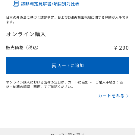
該非判定見解書/項目別対比表
O
O
O
O
日本の外為法に基づく該非判定、およびEAR再輸出規制に関する見解が入手でき
ます。
"対応済み"や非含有の記載がされた商品であっても、流通
在庫等で未対応品が混在する可能性があります。
オンライン購入
非含有品が必要な際は、弊社営業部門もしくは販売店へお
問い合わせください。
¥ 290
販売価格（税込）
この製品のRoHS/REACH対応状況ページへ
カートに追加
オンライン購入における出荷予定日は、カートに追加～「ご購入手続き：価
格・納期の確認」画面にてご確認ください。
カートをみる