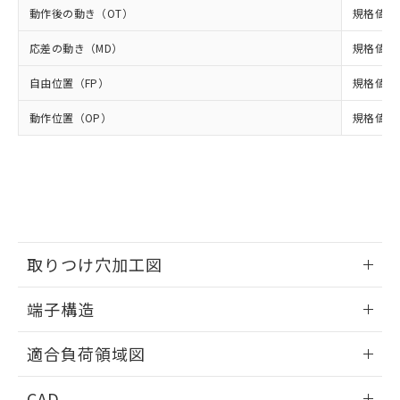
当社は貴社製品を、核兵器、ミサイ
但し、RoHS指令で産業用監視および制御機器に対する
DEHP(フタル酸ビス(2-エチルヘキシル)) : 1000ppm
ご相談ください。
動作後の動き（OT）
規格値 最
適用除外項目は除く。
ル、化学兵器、生物兵器またはその他
－
在庫なし(最新の在庫状況につ
オムロン制御機器販売店や当社販売拠
フタル酸エステル類の４物質については閾値を超える意
武器並びにこれらの製造装置等に一切
いては、お客様のお取引先、ま
図的な使用がないことを確認しています。
応差の動き（MD）
規格値 最
点は「
販売ネットワーク
」をご確認
※2 環境保護使用期限
使用いたしません。
たはお客様担当のオムロン制御
ください。
当社は、貴社製品を第三者に販売する
自由位置（FP）
規格値 最
機器販売店・当社販売員にご確
在庫状況および標準価格結果を当社の
※2 対応予定月
「ｅ」：有害物質（10物質）のすべてが基
場合は、上記1、2および3の内容を当
認ください)
事前の承諾なく第三者に漏洩または開
準値以下であることを示します。
動作位置（OP）
規格値 13
該第三者に通知します。また当社は、
示しないようお願いします。
部品在庫の切り替え状況などにより、予定
「10」：通常の使用状況下において有害物
販売先および販売に係わる関係者が違
マイパーツ機能（部品リスト作成サー
空
受注生産機種、また在庫状況の
月が前後することがあります。
質が外部に漏えいし、環境に深刻な影響を
法に輸出するおそれがある場合は、取
ビス）をご利用いただくには、I-Web
白
情報を公開していない機種
及ぼさない年数を意味します。
り引きをいたしません。
メンバーズにご登録されている必要が
「－」：未確認です。当社販売部門へお問
あります。
い合わせください。
お客様が当ウェブサイト上で当社にご
※3 非含有証明書ダウンロード
登録された部品リストについて、当社
および当社の共同利用者が、当社の製
取りつけ穴加工図
下記の非含有証明書をダウンロードするこ
品・サービスに関するお客様との取
とができます。
合意する
キャンセル
引・商談に必要な範囲で利用すること
情報更新：2024/07/25
端子構造
をご了承ください。
EU RoHS指令（10物質）の非含有証明書
※当社の共同利用者とは、
"個人情報
ねじ取りつけ穴加工図
情報更新：2024/07/25
51物質の非含有証明書（当社基準）
の共同利用に関して"
の「1.共同利
適合負荷領域図
※本証明書は発行日時点で非含有を証明す
用者の範囲」に記載されている法人を
るもので、過去に遡って非含有を証明する
情報更新：2024/07/25
指します。
CAD
ものではありません。