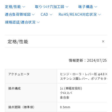
定格/性能
取りつけ穴加工図
端子構造
適合負荷領域図
CAD
RoHS/REACH対応状況
規格認証/適合状況
定格/性能
情報更新：2024/07/25
アクチュエータ
ヒンジ・ローラ・レバー形 φ4.8×3.
ステンレス鋼レバー、ポリアセター
接点構成
1c (単極双投形)
クロスバ
金合金
接点間隔（標準値）
0.5mm