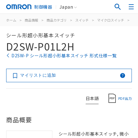
制御機器
Japan
ホーム
>
商品情報
>
商品カテゴリ
>
スイッチ
>
マイクロスイッチ
>
シ
シール形超小形基本スイッチ
D2SW-P01L2H
D2SW-P シール形超小形基本スイッチ 形式仕様一覧
マイリストに追加
日本語
PDF出力
商品概要
シール形超小形基本スイッチ, 微小