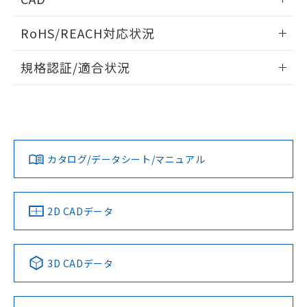
また、RoHS指令のフタル酸エステル類４
ログイン/会員登録いただくと、CADデータをダウンロー
物質の対応では、対応完了までの期間は出
RoHS/REACH対応状況
ドすることができます。
荷製品に未対応品が混在することから備考
欄に対応日を記載しておりました。
情報更新：2026/7/29
規格認証/適合状況
既に当社にて対応品への在庫切替を完了
していることから、特段のことがない限
ログイン/会員登録
EU RoHS
注意事項・凡例
D2SW-P01L2Hについての規格認証/適合状況については、
り、2022年1月12日より割愛しておりま
「カスタマーサポートセンタ お客様相談室」または貴社担当
す。
オムロン営業員または販売店にお問い合わせください。
対応状況
対応予定月
※1
※2
ダウンロードデータをご利用いただく前に、以下を必ずお読
みください。
お問い合わせ
カタログ/データシート/マニュアル
対応済み
ソフトウェアの使用条件
中国 RoHS
注意事項・凡例
2D CADデータ
中国 RoHS表
※1 ※2
3D CADデータ
Pb
Hg
Cd
Cr(VI)