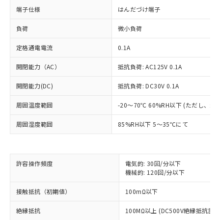
端子仕様
はんだづけ端子
負荷
微小負荷
定格通電電流
0.1A
開閉能力（AC）
抵抗負荷: AC125V 0.1A
開閉能力(DC)
抵抗負荷: DC30V 0.1A
周囲温度範囲
-20～70℃ 60%RH以下 (ただし、
周囲湿度範囲
85%RH以下 5～35℃にて
※1 対応状況
許容操作頻度
電気的: 30回/分以下
機械的: 120回/分以下
対応済み：EU RoHS指令（10物質）の
接触抵抗（初期値）
100mΩ以下
非含有に対応した製品が提供可能な商品で
す。
絶縁抵抗
100MΩ以上 (DC500V絶縁抵抗計に
対応予定：EU RoHS指令（10物質）の非含