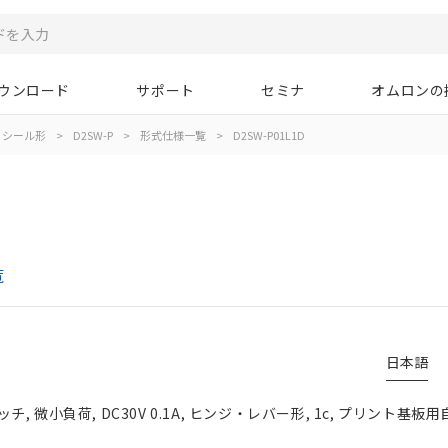
ウンロード
サポート
セミナ
オムロンの
シール形
>
D2SW-P
>
形式仕様一覧
>
D2SW-P01L1D
覧
日本語
 微小負荷, DC30V 0.1A, ヒンジ・レバー形, 1c, プリント基板