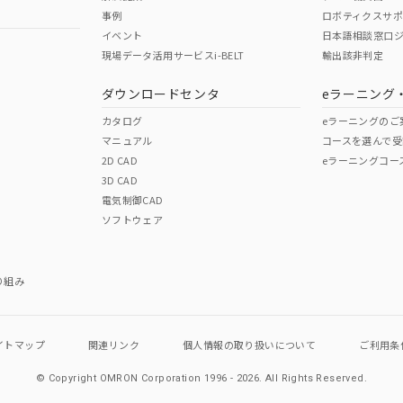
事例
ロボティクスサ
イベント
日本語相談窓口
現場データ活用サービスi-BELT
輸出該非判定
I)
PBBs
PBDEs
DBP
ダウンロードセンタ
eラーニング
カタログ
eラーニングのご
マニュアル
コースを選んで受
O
O
O
2D CAD
eラーニングコー
3D CAD
電気制御CAD
在庫等で未対応品が混在する可能性があります。
ソフトウェア
問い合わせください。
この製品のRoHS/REACH対応
り組み
イトマップ
関連リンク
個人情報の
取り扱いについて
ご利用条
© Copyright OMRON Corporation 1996 - 2026.
All Rights Reserved.