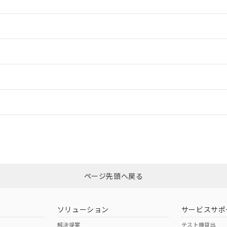
情報更新：2
情報更新：2
ードすることができます。
情報更新：
ログイン/会員登録
、「カスタマーサポートセンタ お客様相談室」または貴社担当オムロン
みください。
非含有証明書
※3
ページ先頭へ戻る
ダウンロードはこちら
ソリューション
サービスサポ
解決提案
テスト機貸出