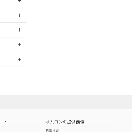
024/07/25
024/07/25
2026/7/29
営業員または販
お問い合わせ
ート
オムロンの提供価値
目指す姿