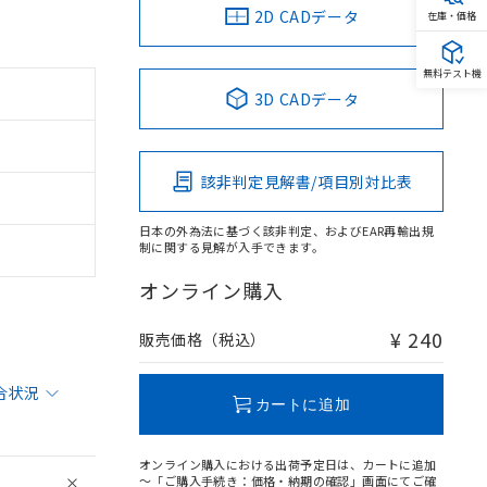
2D CADデータ
在庫・価格
無料テスト機
3D CADデータ
該非判定見解書/項目別対比表
日本の外為法に基づく該非判定、およびEAR再輸出規
制に関する見解が入手できます。
オンライン購入
¥ 240
販売価格（税込）
合状況
カートに追加
オンライン購入における出荷予定日は、カートに追加
～「ご購入手続き：価格・納期の確認」画面にてご確