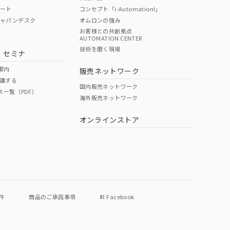
ポート
コンセプト「i-Automation!」
ジャパンデスク
オムロンの強み
お客様との共創拠点
AUTOMATION CENTER
DIBP
BBP
DEHP
環境保護
技術を磨く現場
・セミナ
使用期限
案内
販売ネットワーク
講する
O
O
O
e
国内販売ネットワーク
ス一覧（PDF）
海外販売ネットワーク
オンラインストア
状況ページへ
件
商品のご承諾事項
Facebook