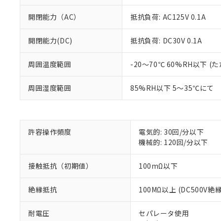
開閉能力（AC）
抵抗負荷: AC125V 0.1A
開閉能力(DC)
抵抗負荷: DC30V 0.1A
周囲温度範囲
-20～70℃ 60%RH以下
※1 対応状況
周囲湿度範囲
85%RH以下 5～35℃にて
対応済み：EU
対応予定：EU R
対応予定なし：EU
調査・確認中：EU
ご利用条件
許容操作頻度
電気的: 30回/分以下
非該当品：ライセ
※1 中国RoHS
機械的: 120回/分以下
仕入先様の事情に
があります。
以下の条件をお読
「○」：最大均質
接触抵抗（初期値）
100mΩ以下
「×」：最大均質
本サービスは
当社は、これ
*EU RoHS指令（10物
「－」：未確認で
鉛(Pb) 1000ppm以下、
くものです。
う）を輸出ま
絶縁抵抗
100MΩ以上 (DC500V
記
説明
六価クロム(Cr(Ⅵ)) 1
当社制御機器
などの必要な
フタル酸ビス(2-エチルヘ
号
*中国RoHS10物質の基準値 
ル（DBP） 1000ppm
在庫状況およ
当社は規制貨
Pb(鉛) :1000ppm、 Hg
耐電圧
セパレータ使用
但し、RoHS指令で産
のであり、閲
ます。
Cr(Ⅵ)(六価クロム) : 