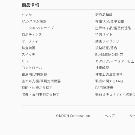
商品情報
中国 RoHS表
※1 ※2
センサ
新商品情報
FAシステム機器
在庫状況/標準価格
Pb
Hg
Cd
Cr(V
モーション/ドライブ
生産終了品/推奨代替品
ロボティクス
特設サイト
セーフティ
動画ライブラリ
検査装置
規格認証/適合
O
O
O
O
スイッチ
RoHS/REACH対応
リレー
カタログ/マニュアル訂正
コントロール
技術解説
"対応済み"や非含有の記載がされた商品であっても、流通
電源/周辺機器他
使用上の注意事項
非含有品が必要な際は、弊社営業部門もしくは販売店へお
省エネ支援/環境対策機器
製品に関するFAQ
目的・仕様から探す
FA用語辞典
改善・活用事例から探す
製品セキュリティへの取
OMRON Corporation
ヘルプ
サ