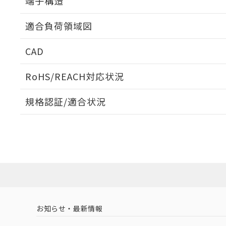
端子構造
ねじ取りつけ穴加工図
適合負荷領域図
CAD
ログイン/会員登録いただくと、CADデータをダウンロ
RoHS/REACH対応状況
プリント基板加工図
規格認証/適合状況
EU RoHS
注意事項・凡例
D2SW-P01L1Dについての規格認証/適合状況については
売店にお問い合わせください。
ダウンロードデータをご利用いただく前に、以下を必ずお読
対応状況
対応予定月
※1
※2
ソフトウェアの使用条件
対応済み
お知らせ・最新情報
中国 RoHS
注意事項・凡例