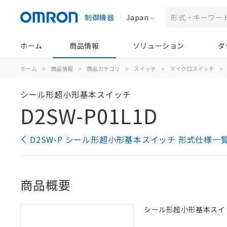
制御機器
Japan
ホーム
商品情報
ソリューション
ダ
ホーム
>
商品情報
>
商品カテゴリ
>
スイッチ
>
マイクロスイッチ
>
シール形超小形基本スイッチ
D2SW-P01L1D
D2SW-P シール形超小形基本スイッチ 形式仕様一
商品概要
シール形超小形基本スイッチ,