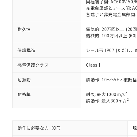
フタル酸エステル類の４
同極端子間: AC600V 50/6
○
一定数以
DBP(フタル酸ジブチル) :
い。
当社は貴社製
充電金属部とアース間: AC15
DEHP(フタル酸ビス(2-エ
正式な納期状
置等に一切使
各端子と非充電金属部間: AC1
当社販売員に
※2 対応予定月
△
一定数に
当社は、貴社
オムロン制御
また当社は、
※2 環境保護使
耐久性
電気的: 20万回以上 (20回
在庫状況およ
部品在庫の切り替
たしません。
－
在庫なし
機械的: 100万回以上 (60
す。
「ｅ」：有害物質
機器販売
マイパーツ機
「10」：通常の
ている必要が
保護構造
シール形 IP67 (ただし
味します。
空
受注生産
お客様が当ウ
※3 非含有証明
「－」：未確認で
白
が、当社の製
感電保護クラス
Class I
さい。
下記の非含有証明
※当社の共同
耐振動
誤動作: 10～55Hz 複振幅
いる法人を指
EU RoHS指令（
51物質の非含有証
2
耐衝撃
耐久: 最大1000m/s
※本証明書は発行
2
誤動作: 最大300m/s
また、RoHS指
混在することから
既に当社にて対応
り割愛しておりま
動作に必要な力（OF）
規