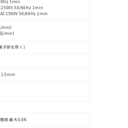
物質については閾値を超える意図的な使用がないことを確認しています。
0Hz 1min
上の在庫あり
 1000ppm、 DIBP(フタル酸ジイソブチル) : 1000ppm、 BBP(フタル酸ブチルベンジル) :
品を、核兵器、ミサイル、化学兵器、生物兵器またはその他武器並
00V 50/60Hz 1min
チルヘキシル)) : 1000ppm
況および標準価格はお客様のお取引先、またはお客様担当のオムロ
用いたしません。
500V 50/60Hz 1min
ご相談ください。
は満たないが在庫あり
製品を第三者に販売する場合は、上記1、2および3の内容を当該第
機器販売店や当社販売拠点は「
販売ネットワーク
」をご確認くだ
販売先および販売に係わる関係者が違法に輸出するおそれがある場
用期限
/min)
び標準価格結果を当社の事前の承諾なく第三者に漏洩または開示し
え状況などにより、予定月が前後することがあります。
(最新の在庫状況については、お客様のお取引先、またはお客様担当
回/min)
（10物質）のすべてが基準値以下であることを示します。
店・当社販売員にご確認ください)
能（部品リスト作成サービス）をご利用いただくには、I-Webメン
使用状況下において有害物質が外部に漏えいし、環境に深刻な影響を
あります。
、端子部を除く)
機種、また在庫状況の情報を公開していない機種
ェブサイト上で当社にご登録された部品リストについて、当社およ
書ダウンロード
す。当社販売部門へお問い合わせください。
品・サービスに関するお客様との取引・商談に必要な範囲で利用す
合意する
キャンセル
書をダウンロードすることができます。
利用者とは、
"個人情報の共同利用に関して"
の「1.共同利用者の
 1.5mm
します。
10物質）の非含有証明書
明書（当社基準）
日時点で非含有を証明するもので、過去に遡って非含有を証明するも
令のフタル酸エステル類４物質の対応では、対応完了までの期間は出
備考欄に対応日を記載しておりました。
品への在庫切替を完了していることから、特段のことがない限り、20
す。
格値 最大0.6N