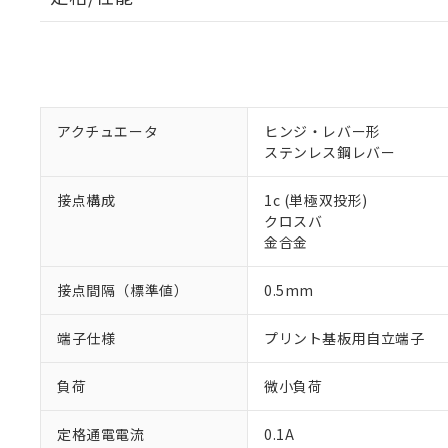
アクチュエータ
ヒンジ・レバー形
ステンレス鋼レバー
接点構成
1c (単極双投形)
クロスバ
金合金
接点間隔（標準値）
0.5mm
端子仕様
プリント基板用自立端子
負荷
微小負荷
定格通電電流
0.1A