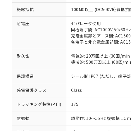
くものです。
う）を輸出ま
記
説明
六価クロム(Cr(Ⅵ)) 1
当社制御機器
などの必要な
フタル酸ビス(2-エチルヘ
絶縁抵抗
100MΩ以上 (DC500V絶縁抵抗
号
*中国RoHS10物質の基準値 
ル（DBP） 1000ppm
在庫状況およ
当社は規制貨
Pb(鉛) :1000ppm、 Hg
但し、RoHS指令で産
のであり、閲
ます。
Cr(Ⅵ)(六価クロム) : 
フタル酸エステル類の４
耐電圧
セパレータ使用
○
一定数以
DBP(フタル酸ジブチル) :
い。
当社は貴社製
DEHP(フタル酸ビス(2-エ
同極端子間: AC1000V 50/60Hz
正式な納期状
置等に一切使
充電金属部とアース間: AC1500V 
当社販売員に
※2 対応予定月
△
一定数に
当社は、貴社
各端子と非充電金属部間: AC1500V
オムロン制御
また当社は、
※2 環境保護使
在庫状況およ
部品在庫の切り替
たしません。
－
在庫なし
耐久性
電気的: 20万回以上 (30回/min、
す。
「ｅ」：有害物質
機器販売
機械的: 500万回以上 (60回/mi
マイパーツ機
「10」：通常の
ている必要が
味します。
空
受注生産
お客様が当ウ
※3 非含有証明
保護構造
シール形 IP67 (ただし、端子
「－」：未確認で
白
が、当社の製
さい。
下記の非含有証明
感電保護クラス
Class I
※当社の共同
いる法人を指
EU RoHS指令（
トラッキング特性(PTI)
175
51物質の非含有証
※本証明書は発行
耐振動
誤動作: 10～55Hz 複振幅 1.5
また、RoHS指
混在することから
既に当社にて対応