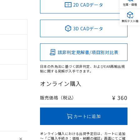
2D CADデータ
在庫・価格
無料テスト機
3D CADデータ
該非判定見解書/項目別対比表
日本の外為法に基づく該非判定、およびEAR再輸出規
制に関する見解が入手できます。
オンライン購入
¥ 360
販売価格（税込）
カートに追加
オンライン購入における出荷予定日は、カートに追加
～「ご購入手続き：価格・納期の確認」画面にてご確