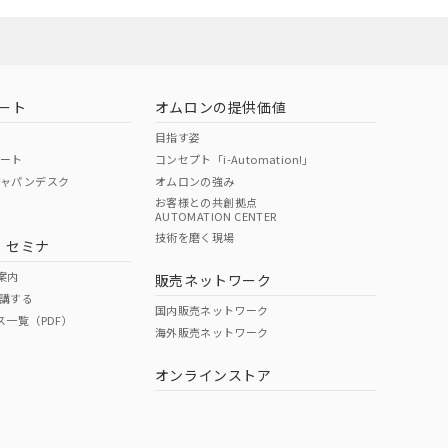
お問い合わせ
ート
オムロンの提供価値
目指す姿
ポート
コンセプト「i-Automation!」
ジャパンデスク
オムロンの強み
お客様との共創拠点
AUTOMATION CENTER
DIBP
BBP
DEHP
環境保護
技術を磨く現場
・セミナ
使用期限
案内
販売ネットワーク
講する
O
O
O
e
国内販売ネットワーク
ス一覧（PDF）
海外販売ネットワーク
オンラインストア