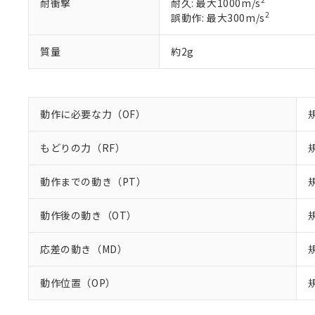
2
耐衝撃
耐久: 最大1000m/s
り割愛しておりま
2
誤動作: 最大300m/s
質量
約2g
動作に必要な力（OF）
もどりの力（RF）
動作までの動き（PT）
動作後の動き（OT）
応差の動き（MD）
動作位置（OP）