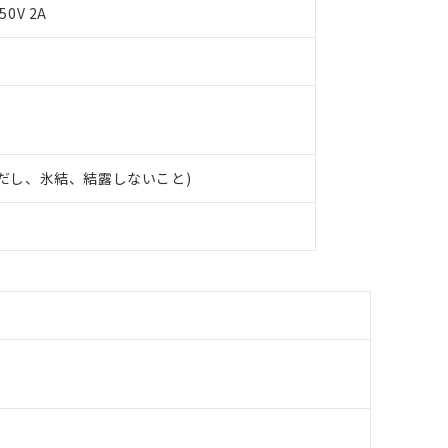
50V 2A
 (ただし、氷結、結露しないこと)
 RoHS指令（10物質）の非含有に対応した製品が提供可能な商品です
oHS指令（10物質）の非含有に対応した製品に切り替える予定のある
 RoHS指令（10物質）の非含有に非対応の商品で、対応品を出す予
 RoHS指令（10物質）の非含有の対応状況を調査中または確認中の
ンス料など無形物で、有害物質有無と関係のない商品です。
○×表
より、非含有部品としていたものが、含有品と判明した場合などやむ
みいただき、同意のうえご利用ください。
材料含有率が中国RoHSの基準値以下であることを示します。
材料含有率が中国RoHSの基準値を超えていることを示します。
、当社制御機器事業取扱商品の当社在庫状況および標準価格(税抜)
ら貴社製品のうち、外国為替および外国貿易法に定める商品（以下｢
質）：
す。当社販売部門へお問い合わせください。
 水銀(Hg) 1000ppm以下、 カドミウム(Cd) 100ppm以下、