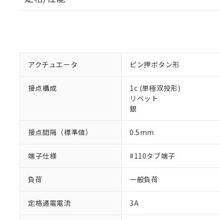
アクチュエータ
ピン押ボタン形
接点構成
1c (単極双投形)
リベット
銀
接点間隔（標準値）
0.5mm
端子仕様
#110タブ端子
負荷
一般負荷
定格通電電流
3A