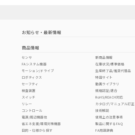
対応済み
お知らせ・最新情報
中国 RoHS
注意事項・凡例
商品情報
中国 RoHS表
※1 ※2
センサ
新商品情報
FAシステム機器
在庫状況/標準価格
Pb
Hg
Cd
Cr(V
モーション/ドライブ
生産終了品/推奨代替品
ロボティクス
特設サイト
セーフティ
動画ライブラリ
検査装置
規格認証/適合
O
O
O
O
スイッチ
RoHS/REACH対応
リレー
カタログ/マニュアル訂正
コントロール
技術解説
"対応済み"や非含有の記載がされた商品であっても、流通
電源/周辺機器他
使用上の注意事項
非含有品が必要な際は、弊社営業部門もしくは販売店へお
省エネ支援/環境対策機器
製品に関するFAQ
目的・仕様から探す
FA用語辞典