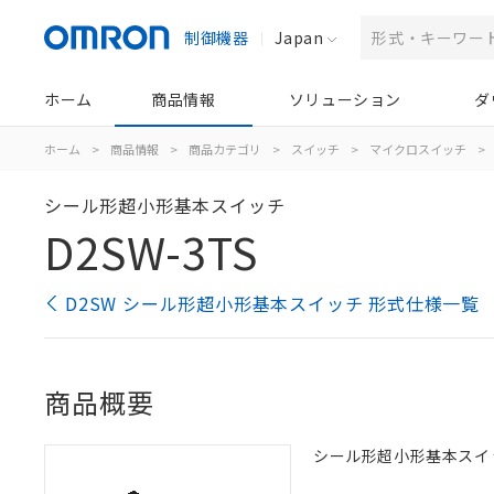
制御機器
Japan
ホーム
商品情報
ソリューション
ダ
ホーム
>
商品情報
>
商品カテゴリ
>
スイッチ
>
マイクロスイッチ
>
シール形超小形基本スイッチ
D2SW-3TS
D2SW シール形超小形基本スイッチ 形式仕様一覧
商品概要
シール形超小形基本スイッチ, 