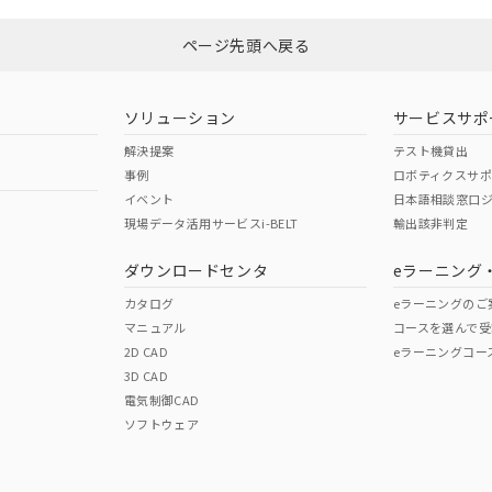
ページ先頭へ戻る
ダウンロードはこちら
ソリューション
サービスサポ
解決提案
テスト機貸出
事例
ロボティクスサ
イベント
日本語相談窓口
現場データ活用サービスi-BELT
輸出該非判定
I)
PBBs
PBDEs
DBP
ダウンロードセンタ
eラーニング
カタログ
eラーニングのご
マニュアル
コースを選んで受
O
O
O
2D CAD
eラーニングコー
3D CAD
電気制御CAD
在庫等で未対応品が混在する可能性があります。
ソフトウェア
問い合わせください。