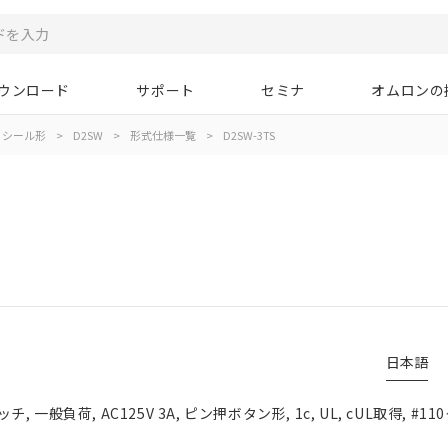
ウンロード
サポート
セミナ
オムロンの
シール形
>
D2SW
>
形式仕様一覧
>
D2SW-3TS
日本語
一般負荷, AC125V 3A, ピン押ボタン形, 1c, UL, cUL取得, #1