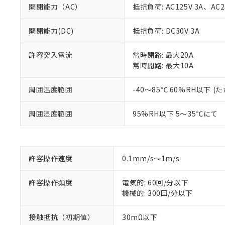
開閉能力（AC）
抵抗負荷: AC125V 3A、AC2
開閉能力(DC)
抵抗負荷: DC30V 3A
許容突入電流
常時閉路: 最大20A
常時開路: 最大10A
周囲温度範囲
-40～85℃ 60%RH以下
※1 対応状況
周囲湿度範囲
95%RH以下 5～35℃にて
対応済み：EU
対応予定：EU R
対応予定なし：EU
許容操作速度
0.1mm/s～1m/s
調査・確認中：EU
ご利用条件
非該当品：ライセ
※1 中国RoHS
許容操作頻度
電気的: 60回/分以下
仕入先様の事情に
機械的: 300回/分以下
があります。
以下の条件をお読
「○」：最大均質
「×」：最大均質
本サービスは
当社は、これ
接触抵抗（初期値）
30mΩ以下
*EU RoHS指令（10物
「－」：未確認で
鉛(Pb) 1000ppm以下、