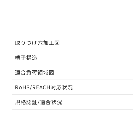
取りつけ穴加工図
端子構造
ねじ取りつけ穴加工図
適合負荷領域図
RoHS/REACH対応状況
規格認証/適合状況
EU RoHS
注意事項・凡例
D2SW-3TSについての規格認証/適合状況については、「
店にお問い合わせください。
対応状況
対応予定月
※1
※2