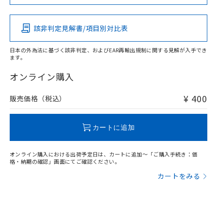
Pb
Hg
Cd
Cr(VI)
該非判定見解書/項目別対比表
O
O
O
O
日本の外為法に基づく該非判定、およびEAR再輸出規制に関する見解が入手でき
ます。
"対応済み"や非含有の記載がされた商品であっても、流通
在庫等で未対応品が混在する可能性があります。
オンライン購入
非含有品が必要な際は、弊社営業部門もしくは販売店へお
問い合わせください。
¥ 400
販売価格（税込）
この製品のRoHS/REACH対応状況ページへ
カートに追加
オンライン購入における出荷予定日は、カートに追加～「ご購入手続き：価
格・納期の確認」画面にてご確認ください。
カートをみる