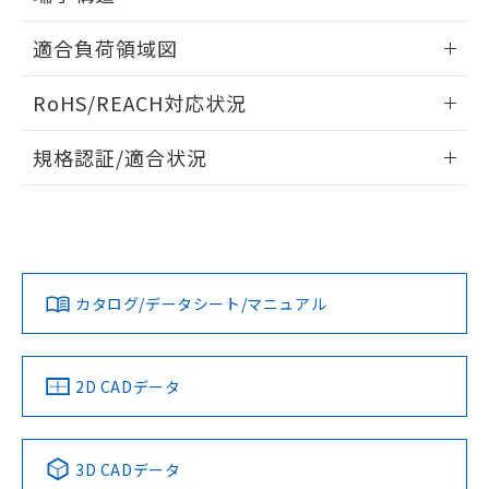
るもので、過去に遡って非含有を証明する
指します。
ものではありません。
ねじ取りつけ穴加工図
情報更新：2024/07/25
適合負荷領域図
また、RoHS指令のフタル酸エステル類４
物質の対応では、対応完了までの期間は出
情報更新：2024/07/25
荷製品に未対応品が混在することから備考
RoHS/REACH対応状況
欄に対応日を記載しておりました。
既に当社にて対応品への在庫切替を完了
情報更新：2026/7/29
規格認証/適合状況
していることから、特段のことがない限
り、2022年1月12日より割愛しておりま
EU RoHS
注意事項・凡例
D2SW-3L2TSについての規格認証/適合状況については、「カ
す。
スタマーサポートセンタ お客様相談室」または貴社担当オム
ロン営業員または販売店にお問い合わせください。
対応状況
対応予定月
※1
※2
お問い合わせ
カタログ/データシート/マニュアル
対応済み
中国 RoHS
注意事項・凡例
2D CADデータ
中国 RoHS表
※1 ※2
3D CADデータ