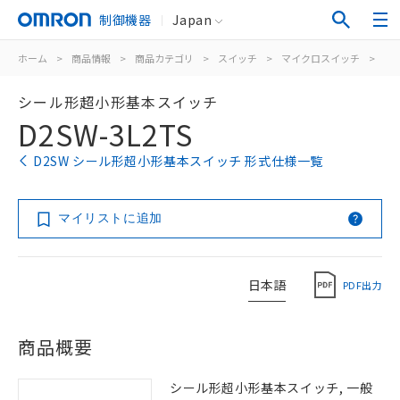
制御機器
Japan
ホーム
>
商品情報
>
商品カテゴリ
>
スイッチ
>
マイクロスイッチ
>
シ
シール形超小形基本スイッチ
D2SW-3L2TS
D2SW シール形超小形基本スイッチ 形式仕様一覧
マイリストに追加
日本語
PDF出力
商品概要
シール形超小形基本スイッチ, 一般