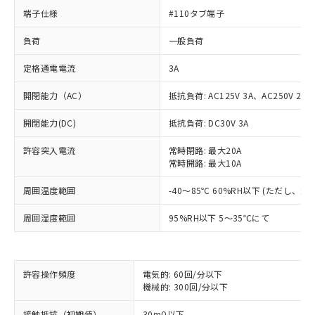
端子仕様
#110タブ端子
負荷
一般負荷
定格通電電流
3A
開閉能力（AC）
抵抗負荷: AC125V 3A、AC250V 2A
開閉能力(DC)
抵抗負荷: DC30V 3A
許容突入電流
常時閉路: 最大20A
常時開路: 最大10A
周囲温度範囲
-40～85℃ 60%RH以下 (ただし、
周囲湿度範囲
95%RH以下 5～35℃にて
※1 対応状況
許容操作頻度
電気的: 60回/分以下
対応済み：EU RoHS指令（10物質）の
機械的: 300回/分以下
非含有に対応した製品が提供可能な商品で
す。
接触抵抗（初期値）
30mΩ以下