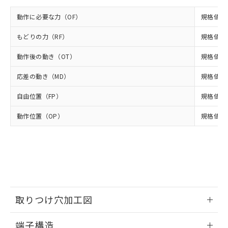
イソブチル) : 1000ppm、 BBP(フタル酸ブチルベンジ
△
一定数には満たないが在庫あり
いよう必要な手段を講じます。
ムロン制御機器販売店・当社販売員に
(DIBP) 1000ppm以下
ル) : 1000ppm、
当社は貴社製品を、核兵器、ミサイ
但し、RoHS指令で産業用監視および制御機器に対する
動作に必要な力（OF）
規格値 最
DEHP(フタル酸ビス(2-エチルヘキシル)) : 1000ppm
ご相談ください。
適用除外項目は除く。
ル、化学兵器、生物兵器またはその他
－
在庫なし(最新の在庫状況につ
オムロン制御機器販売店や当社販売拠
フタル酸エステル類の４物質については閾値を超える意
武器並びにこれらの製造装置等に一切
もどりの力（RF）
規格値 最
いては、お客様のお取引先、ま
図的な使用がないことを確認しています。
点は「
販売ネットワーク
」をご確認
※2 環境保護使用期限
使用いたしません。
たはお客様担当のオムロン制御
ください。
動作後の動き（OT）
規格値 最
当社は、貴社製品を第三者に販売する
機器販売店・当社販売員にご確
在庫状況および標準価格結果を当社の
※2 対応予定月
「ｅ」：有害物質（10物質）のすべてが基
場合は、上記1、2および3の内容を当
認ください)
事前の承諾なく第三者に漏洩または開
応差の動き（MD）
規格値 最
準値以下であることを示します。
該第三者に通知します。また当社は、
示しないようお願いします。
部品在庫の切り替え状況などにより、予定
「10」：通常の使用状況下において有害物
販売先および販売に係わる関係者が違
マイパーツ機能（部品リスト作成サー
空
受注生産機種、また在庫状況の
自由位置（FP）
規格値 最
月が前後することがあります。
質が外部に漏えいし、環境に深刻な影響を
法に輸出するおそれがある場合は、取
ビス）をご利用いただくには、I-Web
白
情報を公開していない機種
及ぼさない年数を意味します。
り引きをいたしません。
メンバーズにご登録されている必要が
動作位置（OP）
規格値 13
「－」：未確認です。当社販売部門へお問
あります。
い合わせください。
お客様が当ウェブサイト上で当社にご
※3 非含有証明書ダウンロード
登録された部品リストについて、当社
および当社の共同利用者が、当社の製
下記の非含有証明書をダウンロードするこ
品・サービスに関するお客様との取
とができます。
合意する
キャンセル
引・商談に必要な範囲で利用すること
をご了承ください。
EU RoHS指令（10物質）の非含有証明書
取りつけ穴加工図
※当社の共同利用者とは、
"個人情報
51物質の非含有証明書（当社基準）
の共同利用に関して"
の「1.共同利
※本証明書は発行日時点で非含有を証明す
情報更新：2024/07/25
用者の範囲」に記載されている法人を
端子構造