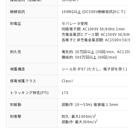
対応予定：EU RoHS指令（10物質）の非含
ご利用条件
有に対応した製品に切り替える予定のある
絶縁抵抗
100MΩ以上 (DC500V絶縁抵抗計にて)
商品です。
対応予定なし：EU RoHS指令（10物質）の
耐電圧
セパレータ使用
以下の条件をお読みいただき、同意のうえ
同極端子間: AC1000V 50/60Hz 1min
非含有に非対応の商品で、対応品を出す予
ご利用ください。
充電金属部とアース間: AC1500V 50/60Hz 1
定はありません。
各端子と非充電金属部間: AC1500V 50/60Hz
調査・確認中：EU RoHS指令（10物質）の
本サービスは、当社制御機器事業取扱
※1 中国RoHS○×表
非含有の対応状況を調査中または確認中の
商品の当社在庫状況および標準価格
耐久性
電気的: 20万回以上 (30回/min、AC125V 3A
商品です。
機械的: 500万回以上 (60回/min)
(税抜)を提供させていただくもので
「○」：最大均質材料含有率が中国RoHSの
非該当品：ライセンス料など無形物で、有
す。
基準値以下であることを示します。
害物質有無と関係のない商品です。
保護構造
シール形 IP67 (ただし、端子部を除く)
当社制御機器事業取扱商品の中には、
「×」：最大均質材料含有率が中国RoHSの
仕入先様の事情により、非含有部品として
本サービスの対象外となる商品もある
基準値を超えていることを示します。
いたものが、含有品と判明した場合などや
感電保護クラス
Class I
当社は、これら貴社製品のうち、外国
ことをご了承ください。
「－」：未確認です。当社販売部門へお問
むを得ず変更することがあります。
為替および外国貿易法に定める商品
在庫状況および標準価格照会結果は、
い合わせください。
トラッキング特性(PTI)
175
（以下｢規制貨物等」という）を輸出
記載している更新日時点での社内デー
*EU RoHS指令（10物質）：
または国外への提供する場合は、日本
記
タに基づき作成されるものであり、閲
説明
鉛(Pb) 1000ppm以下、 水銀(Hg) 1000ppm以下、 カド
耐振動
誤動作: 10～55Hz 複振幅 1.5mm
*中国RoHS10物質の基準値 (GB/T26572)：
国政府の輸出許可(または役務取引許
号
覧された時点での実際の在庫および標
ミウム(Cd) 100ppm以下、
Pb(鉛) :1000ppm、 Hg(水銀) : 1000ppm、 Cd(カドミウ
可)を取得するなどの必要な手続きを
六価クロム(Cr(Ⅵ)) 1000ppm以下、ポリ臭化ビフェニル
ム) : 100ppm、
準価格とは異なる場合があることをご
2
耐衝撃
耐久: 最大1000m/s
類(PBB) 1000ppm以下、ポリ臭化ジフェニルエーテル類
Cr(Ⅵ)(六価クロム) : 1000ppm、 PBBs(ポリ臭化ビフェ
とります。
了承ください。
2
誤動作: 最大300m/s
(PBDE) 1000ppm以下、フタル酸ビス(2-エチルヘキシ
○
一定数以上の在庫あり
ニル類) : 1000ppm、 PBDEs(ポリ臭化ジフェニルエーテ
当社は規制貨物を破棄する場合は、完
ル) (DEHP)(別名：DOP) 1000ppm以下、フタル酸ブチ
正式な納期状況および標準価格はお客
ル類) : 1000ppm、
ルベンジル（BBP） 1000ppm以下、フタル酸ジブチル
全に破砕するなど、違法に輸出されな
DBP(フタル酸ジブチル) : 1000ppm、 DIBP(フタル酸ジ
様のお取引先、またはお客様担当のオ
（DBP） 1000ppm以下、フタル酸ジイソブチル