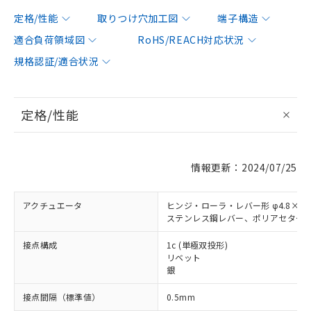
定格/性能
取りつけ穴加工図
端子構造
適合負荷領域図
RoHS/REACH対応状況
規格認証/適合状況
定格/性能
情報更新：2024/07/25
アクチュエータ
ヒンジ・ローラ・レバー形 φ4.8×3.
ステンレス鋼レバー、ポリアセター
接点構成
1c (単極双投形)
リベット
銀
接点間隔（標準値）
0.5mm