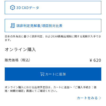
中国 RoHS表
※1 ※2
3D CADデータ
Pb
Hg
Cd
Cr(VI)
該非判定見解書/項目別対比表
O
O
O
O
日本の外為法に基づく該非判定、およびEAR再輸出規制に関する見解が入手でき
ます。
"対応済み"や非含有の記載がされた商品であっても、流通
在庫等で未対応品が混在する可能性があります。
オンライン購入
非含有品が必要な際は、弊社営業部門もしくは販売店へお
問い合わせください。
¥ 620
販売価格（税込）
この製品のRoHS/REACH対応状況ページへ
カートに追加
オンライン購入における出荷予定日は、カートに追加～「ご購入手続き：価
格・納期の確認」画面にてご確認ください。
カートをみる