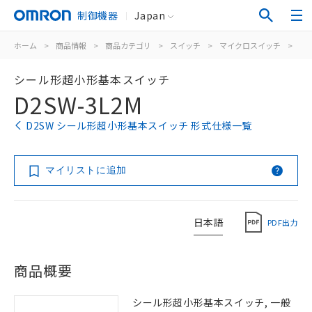
制御機器
Japan
ホーム
>
商品情報
>
商品カテゴリ
>
スイッチ
>
マイクロスイッチ
>
シ
シール形超小形基本スイッチ
D2SW-3L2M
D2SW シール形超小形基本スイッチ 形式仕様一覧
マイリストに追加
日本語
PDF出力
商品概要
シール形超小形基本スイッチ, 一般