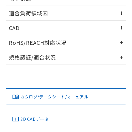
※本証明書は発行日時点で非含有を証明す
用者の範囲」に記載されている法人を
ねじ取りつけ穴加工図
るもので、過去に遡って非含有を証明する
情報更新：2024/07/25
指します。
適合負荷領域図
ものではありません。
また、RoHS指令のフタル酸エステル類４
情報更新：2024/07/25
物質の対応では、対応完了までの期間は出
CAD
荷製品に未対応品が混在することから備考
ログイン/会員登録いただくと、CADデータをダウンロー
欄に対応日を記載しておりました。
RoHS/REACH対応状況
ドすることができます。
既に当社にて対応品への在庫切替を完了
していることから、特段のことがない限
情報更新：2026/7/29
規格認証/適合状況
り、2022年1月12日より割愛しておりま
す。
ログイン/会員登録
EU RoHS
注意事項・凡例
D2SW-3L2Mについての規格認証/適合状況については、「カ
スタマーサポートセンタ お客様相談室」または貴社担当オム
ロン営業員または販売店にお問い合わせください。
対応状況
対応予定月
※1
※2
ダウンロードデータをご利用いただく前に、以下を必ずお読
みください。
お問い合わせ
カタログ/データシート/マニュアル
対応済み
ソフトウェアの使用条件
中国 RoHS
注意事項・凡例
2D CADデータ