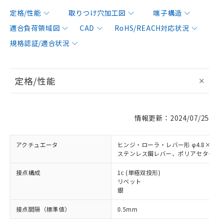
定格/性能
取りつけ穴加工図
端子構造
適合負荷領域図
CAD
RoHS/REACH対応状況
規格認証/適合状況
定格/性能
情報更新：2024/07/25
アクチュエータ
ヒンジ・ローラ・レバー形 φ4.8×3.
ステンレス鋼レバー、ポリアセター
接点構成
1c (単極双投形)
リベット
銀
接点間隔（標準値）
0.5mm