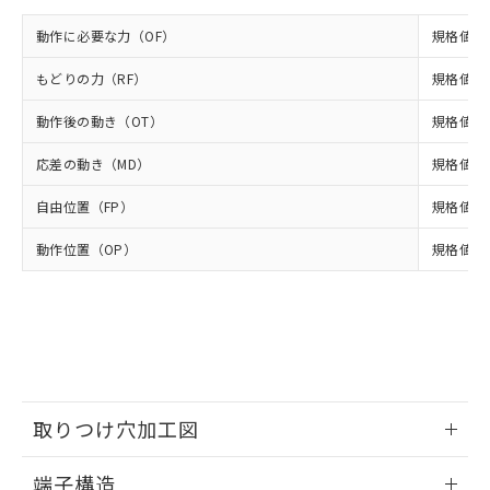
ルベンジル（BBP） 1000ppm以下、フタル酸ジブチル
全に破砕するなど、違法に輸出されな
DBP(フタル酸ジブチル) : 1000ppm、 DIBP(フタル酸ジ
様のお取引先、またはお客様担当のオ
（DBP） 1000ppm以下、フタル酸ジイソブチル
イソブチル) : 1000ppm、 BBP(フタル酸ブチルベンジ
△
一定数には満たないが在庫あり
動作に必要な力（OF）
規格値 最
いよう必要な手段を講じます。
ムロン制御機器販売店・当社販売員に
(DIBP) 1000ppm以下
ル) : 1000ppm、
当社は貴社製品を、核兵器、ミサイ
但し、RoHS指令で産業用監視および制御機器に対する
DEHP(フタル酸ビス(2-エチルヘキシル)) : 1000ppm
ご相談ください。
適用除外項目は除く。
もどりの力（RF）
規格値 最
ル、化学兵器、生物兵器またはその他
－
在庫なし(最新の在庫状況につ
オムロン制御機器販売店や当社販売拠
フタル酸エステル類の４物質については閾値を超える意
武器並びにこれらの製造装置等に一切
いては、お客様のお取引先、ま
図的な使用がないことを確認しています。
点は「
販売ネットワーク
」をご確認
動作後の動き（OT）
規格値 最
※2 環境保護使用期限
使用いたしません。
たはお客様担当のオムロン制御
ください。
当社は、貴社製品を第三者に販売する
機器販売店・当社販売員にご確
在庫状況および標準価格結果を当社の
応差の動き（MD）
規格値 最
※2 対応予定月
「ｅ」：有害物質（10物質）のすべてが基
場合は、上記1、2および3の内容を当
認ください)
事前の承諾なく第三者に漏洩または開
準値以下であることを示します。
該第三者に通知します。また当社は、
示しないようお願いします。
自由位置（FP）
規格値 最
部品在庫の切り替え状況などにより、予定
「10」：通常の使用状況下において有害物
販売先および販売に係わる関係者が違
マイパーツ機能（部品リスト作成サー
空
受注生産機種、また在庫状況の
月が前後することがあります。
質が外部に漏えいし、環境に深刻な影響を
法に輸出するおそれがある場合は、取
動作位置（OP）
規格値 13
ビス）をご利用いただくには、I-Web
白
情報を公開していない機種
及ぼさない年数を意味します。
り引きをいたしません。
メンバーズにご登録されている必要が
「－」：未確認です。当社販売部門へお問
あります。
い合わせください。
お客様が当ウェブサイト上で当社にご
※3 非含有証明書ダウンロード
登録された部品リストについて、当社
および当社の共同利用者が、当社の製
下記の非含有証明書をダウンロードするこ
品・サービスに関するお客様との取
とができます。
合意する
キャンセル
引・商談に必要な範囲で利用すること
取りつけ穴加工図
をご了承ください。
EU RoHS指令（10物質）の非含有証明書
※当社の共同利用者とは、
"個人情報
情報更新：2024/07/25
51物質の非含有証明書（当社基準）
端子構造
の共同利用に関して"
の「1.共同利