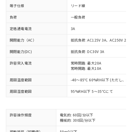
端子仕様
リード線
負荷
一般負荷
定格通電電流
3A
開閉能力（AC）
抵抗負荷: AC125V 3A、AC250V 2A
開閉能力(DC)
抵抗負荷: DC30V 3A
許容突入電流
常時閉路: 最大20A
常時開路: 最大10A
周囲温度範囲
-40～85℃ 60%RH以下 (ただし、
周囲湿度範囲
95%RH以下 5～35℃にて
※1 対応状況
許容操作頻度
電気的: 60回/分以下
機械的: 300回/分以下
対応済み：EU RoHS指令（10物質）の
非含有に対応した製品が提供可能な商品で
接触抵抗（初期値）
50mΩ以下