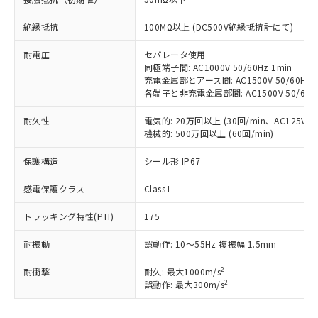
す。
対応予定：EU RoHS指令（10物質）の非含
絶縁抵抗
100MΩ以上 (DC500V絶縁抵抗計にて)
ご利用条件
有に対応した製品に切り替える予定のある
耐電圧
セパレータ使用
商品です。
同極端子間: AC1000V 50/60Hz 1min
対応予定なし：EU RoHS指令（10物質）の
充電金属部とアース間: AC1500V 50/60Hz 1
以下の条件をお読みいただき、同意のうえ
非含有に非対応の商品で、対応品を出す予
各端子と非充電金属部間: AC1500V 50/60Hz
ご利用ください。
定はありません。
調査・確認中：EU RoHS指令（10物質）の
耐久性
電気的: 20万回以上 (30回/min、AC125V 3A
本サービスは、当社制御機器事業取扱
※1 中国RoHS○×表
非含有の対応状況を調査中または確認中の
機械的: 500万回以上 (60回/min)
商品の当社在庫状況および標準価格
商品です。
(税抜)を提供させていただくもので
「○」：最大均質材料含有率が中国RoHSの
非該当品：ライセンス料など無形物で、有
保護構造
シール形 IP67
す。
基準値以下であることを示します。
害物質有無と関係のない商品です。
当社制御機器事業取扱商品の中には、
「×」：最大均質材料含有率が中国RoHSの
感電保護クラス
Class I
仕入先様の事情により、非含有部品として
本サービスの対象外となる商品もある
基準値を超えていることを示します。
いたものが、含有品と判明した場合などや
当社は、これら貴社製品のうち、外国
ことをご了承ください。
トラッキング特性(PTI)
175
「－」：未確認です。当社販売部門へお問
むを得ず変更することがあります。
為替および外国貿易法に定める商品
在庫状況および標準価格照会結果は、
い合わせください。
（以下｢規制貨物等」という）を輸出
記載している更新日時点での社内デー
耐振動
誤動作: 10～55Hz 複振幅 1.5mm
*EU RoHS指令（10物質）：
または国外への提供する場合は、日本
記
タに基づき作成されるものであり、閲
説明
鉛(Pb) 1000ppm以下、 水銀(Hg) 1000ppm以下、 カド
*中国RoHS10物質の基準値 (GB/T26572)：
国政府の輸出許可(または役務取引許
2
号
覧された時点での実際の在庫および標
耐衝撃
耐久: 最大1000m/s
ミウム(Cd) 100ppm以下、
Pb(鉛) :1000ppm、 Hg(水銀) : 1000ppm、 Cd(カドミウ
可)を取得するなどの必要な手続きを
六価クロム(Cr(Ⅵ)) 1000ppm以下、ポリ臭化ビフェニル
2
誤動作: 最大300m/s
ム) : 100ppm、
準価格とは異なる場合があることをご
類(PBB) 1000ppm以下、ポリ臭化ジフェニルエーテル類
Cr(Ⅵ)(六価クロム) : 1000ppm、 PBBs(ポリ臭化ビフェ
とります。
了承ください。
(PBDE) 1000ppm以下、フタル酸ビス(2-エチルヘキシ
○
一定数以上の在庫あり
ニル類) : 1000ppm、 PBDEs(ポリ臭化ジフェニルエーテ
当社は規制貨物を破棄する場合は、完
ル) (DEHP)(別名：DOP) 1000ppm以下、フタル酸ブチ
正式な納期状況および標準価格はお客
ル類) : 1000ppm、