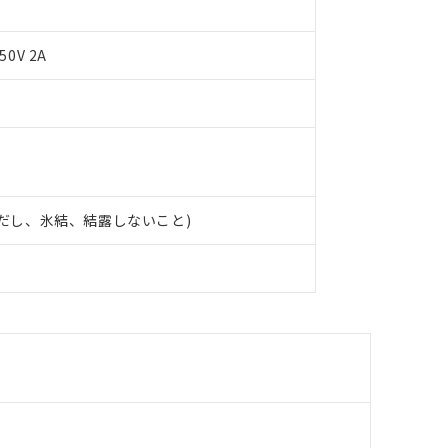
50V 2A
 (ただし、氷結、結露しないこと)
 RoHS指令（10物質）の非含有に対応した製品が提供可能な商品です
oHS指令（10物質）の非含有に対応した製品に切り替える予定のある
 RoHS指令（10物質）の非含有に非対応の商品で、対応品を出す予
 RoHS指令（10物質）の非含有の対応状況を調査中または確認中の
ンス料など無形物で、有害物質有無と関係のない商品です。
○×表
より、非含有部品としていたものが、含有品と判明した場合などやむ
みいただき、同意のうえご利用ください。
材料含有率が中国RoHSの基準値以下であることを示します。
材料含有率が中国RoHSの基準値を超えていることを示します。
、当社制御機器事業取扱商品の当社在庫状況および標準価格(税抜)
ら貴社製品のうち、外国為替および外国貿易法に定める商品（以下｢
質）：
す。当社販売部門へお問い合わせください。
 水銀(Hg) 1000ppm以下、 カドミウム(Cd) 100ppm以下、