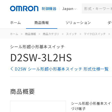
制御機器
Japan
ホーム
商品情報
ソリューション
ダ
ホーム
>
商品情報
>
商品カテゴリ
>
スイッチ
>
マイクロスイッチ
>
シール形超小形基本スイッチ
D2SW-3L2HS
D2SW シール形超小形基本スイッチ 形式仕様一覧
商品概要
シール形超小形基本スイッチ, 
づけ端子