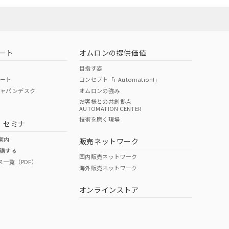
お問い合わせ
ート
オムロンの提供価値
目指す姿
ポート
コンセプト「i-Automation!」
ジャパンデスク
オムロンの強み
お客様との共創拠点
AUTOMATION CENTER
DIBP
BBP
DEHP
環境保護
技術を磨く現場
・セミナ
使用期限
案内
販売ネットワーク
講する
O
O
O
e
国内販売ネットワーク
ス一覧（PDF）
海外販売ネットワーク
オンラインストア