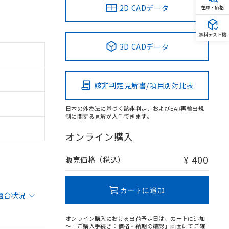
2D CADデータ
在庫・価格
無料テスト機
3D CADデータ
該非判定見解書/項目別対比表
日本の外為法に基づく該非判定、およびEAR再輸出規
制に関する見解が入手できます。
オンライン購入
¥ 400
販売価格（税込）
カートに追加
適合状況
オンライン購入における出荷予定日は、カートに追加
～「ご購入手続き：価格・納期の確認」画面にてご確