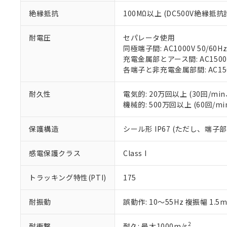
くものです。
う）を輸出ま
記
説明
六価クロム(Cr(Ⅵ)) 1
当社制御機器
などの必要な
絶縁抵抗
100MΩ以上 (DC500V絶縁抵抗
フタル酸ビス(2-エチルヘ
号
*中国RoHS10物質の基準値 
ル（DBP） 1000ppm
在庫状況およ
当社は規制貨
Pb(鉛) :1000ppm、 Hg
但し、RoHS指令で産
のであり、閲
ます。
Cr(Ⅵ)(六価クロム) : 
フタル酸エステル類の４
耐電圧
セパレータ使用
○
一定数以
DBP(フタル酸ジブチル) :
い。
当社は貴社製
同極端子間: AC1000V 50/60Hz
DEHP(フタル酸ビス(2-エ
正式な納期状
置等に一切使
充電金属部とアース間: AC1500V 
当社販売員に
※2 対応予定月
△
一定数に
当社は、貴社
各端子と非充電金属部間: AC1500V
オムロン制御
また当社は、
※2 環境保護使
在庫状況およ
部品在庫の切り替
たしません。
－
在庫なし
耐久性
電気的: 20万回以上 (30回/min、
す。
「ｅ」：有害物質
機器販売
機械的: 500万回以上 (60回/mi
マイパーツ機
「10」：通常の
ている必要が
味します。
空
受注生産
お客様が当ウ
保護構造
シール形 IP67 (ただし、端子
※3 非含有証明
「－」：未確認で
白
が、当社の製
さい。
下記の非含有証明
感電保護クラス
Class I
※当社の共同
いる法人を指
EU RoHS指令（
トラッキング特性(PTI)
175
51物質の非含有証
※本証明書は発行
耐振動
誤動作: 10～55Hz 複振幅 1.5
また、RoHS指
混在することから
既に当社にて対応
2
耐衝撃
耐久: 最大1000m/s