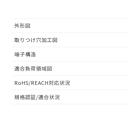
外形図
取りつけ穴加工図
端子構造
ねじ取りつけ穴加工図
適合負荷領域図
RoHS/REACH対応状況
規格認証/適合状況
EU RoHS
注意事項・凡例
D2SW-3L2HSについての規格認証/適合状況については、
売店にお問い合わせください。
対応状況
対応予定月
※1
※2