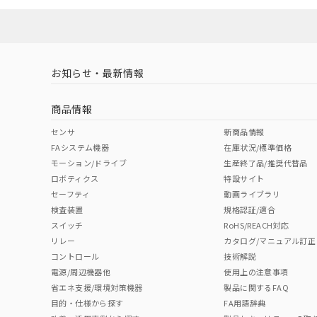
対応済み
お知らせ・最新情報
中国 RoHS
注意事項・凡例
商品情報
中国 RoHS表
※1 ※2
センサ
新商品情報
FAシステム機器
在庫状況/標準価格
Pb
Hg
Cd
Cr(V
モーション/ドライブ
生産終了品/推奨代替品
ロボティクス
特設サイト
セーフティ
動画ライブラリ
検査装置
規格認証/適合
O
O
O
O
スイッチ
RoHS/REACH対応
リレー
カタログ/マニュアル訂正
コントロール
技術解説
"対応済み"や非含有の記載がされた商品であっても、流通
電源/周辺機器他
使用上の注意事項
非含有品が必要な際は、弊社営業部門もしくは販売店へお
省エネ支援/環境対策機器
製品に関するFAQ
目的・仕様から探す
FA用語辞典