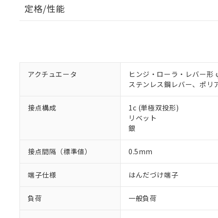
定格/性能
アクチュエータ
ヒンジ・ローラ・レバー形 φ4
ステンレス鋼レバー、ポリ
接点構成
1c (単極双投形)
リベット
銀
接点間隔（標準値）
0.5mm
端子仕様
はんだづけ端子
負荷
一般負荷