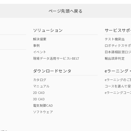
ページ先頭へ戻る
ダウンロードはこちら
ソリューション
サービスサポ
解決提案
テスト機貸出
事例
ロボティクスサ
イベント
日本語相談窓口
現場データ活用サービスi-BELT
輸出該非判定
I)
PBBs
PBDEs
DBP
ダウンロードセンタ
eラーニング
カタログ
eラーニングのご
マニュアル
コースを選んで受
O
O
O
2D CAD
eラーニングコー
3D CAD
電気制御CAD
在庫等で未対応品が混在する可能性があります。
ソフトウェア
問い合わせください。