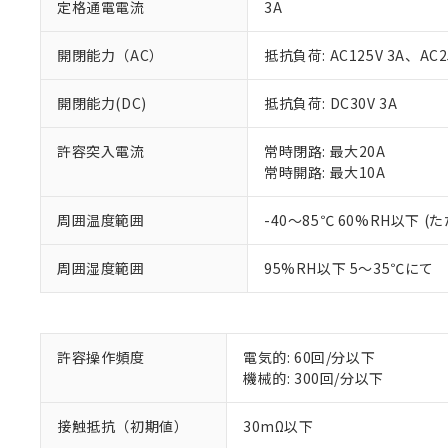
定格通電電流
3A
開閉能力（AC）
抵抗負荷: AC125V 3A、AC2
開閉能力(DC)
抵抗負荷: DC30V 3A
許容突入電流
常時閉路: 最大20A
常時開路: 最大10A
※1 対応状況
周囲温度範囲
-40～85℃ 60%RH以下
対応済み：EU
周囲湿度範囲
95%RH以下 5～35℃にて
対応予定：EU R
対応予定なし：EU
調査・確認中：EU
ご利用条件
非該当品：ライセ
※1 中国RoHS
許容操作頻度
電気的: 60回/分以下
仕入先様の事情に
機械的: 300回/分以下
があります。
以下の条件をお読
「○」：最大均質
「×」：最大均質
接触抵抗（初期値）
30mΩ以下
本サービスは
当社は、これ
*EU RoHS指令（10物
「－」：未確認で
鉛(Pb) 1000ppm以下、