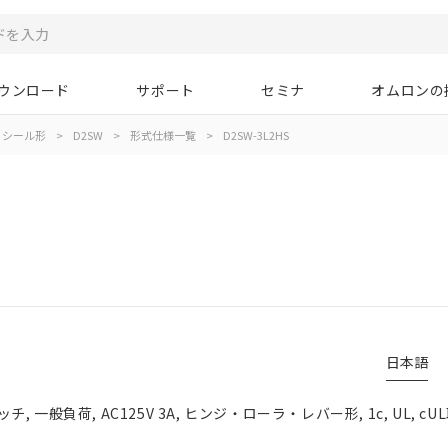
ウンロード
サポート
セミナ
オムロンの
シール形
>
D2SW
>
形式仕様一覧
>
D2SW-3L2HS
日本語
一般負荷, AC125V 3A, ヒンジ・ローラ・レバー形, 1c, UL, cU