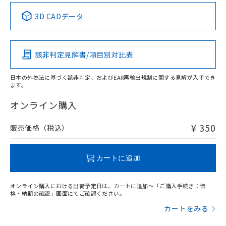
中国 RoHS表
※1 ※2
3D CADデータ
Pb
Hg
Cd
Cr(VI)
該非判定見解書/項目別対比表
O
O
O
O
日本の外為法に基づく該非判定、およびEAR再輸出規制に関する見解が入手でき
ます。
"対応済み"や非含有の記載がされた商品であっても、流通
在庫等で未対応品が混在する可能性があります。
オンライン購入
非含有品が必要な際は、弊社営業部門もしくは販売店へお
問い合わせください。
¥ 350
販売価格（税込）
この製品のRoHS/REACH対応状況ページへ
カートに追加
オンライン購入における出荷予定日は、カートに追加～「ご購入手続き：価
格・納期の確認」画面にてご確認ください。
カートをみる