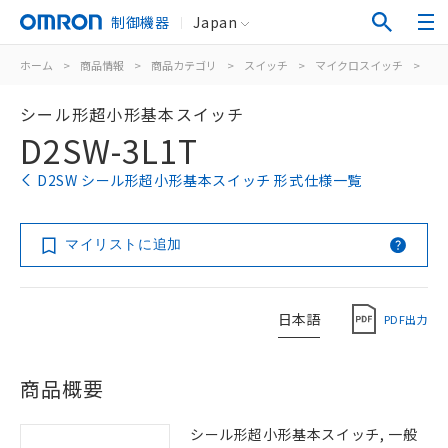
制御機器
Japan
ホーム
>
商品情報
>
商品カテゴリ
>
スイッチ
>
マイクロスイッチ
>
シ
シール形超小形基本スイッチ
D2SW-3L1T
D2SW シール形超小形基本スイッチ 形式仕様一覧
マイリストに追加
日本語
PDF出力
商品概要
シール形超小形基本スイッチ, 一般