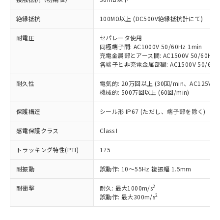
す。
対応予定：EU RoHS指令（10物質）の非含
絶縁抵抗
100MΩ以上 (DC500V絶縁抵抗計にて)
ご利用条件
有に対応した製品に切り替える予定のある
耐電圧
セパレータ使用
商品です。
同極端子間: AC1000V 50/60Hz 1min
対応予定なし：EU RoHS指令（10物質）の
充電金属部とアース間: AC1500V 50/60Hz 1
以下の条件をお読みいただき、同意のうえ
非含有に非対応の商品で、対応品を出す予
各端子と非充電金属部間: AC1500V 50/60Hz
ご利用ください。
定はありません。
調査・確認中：EU RoHS指令（10物質）の
耐久性
電気的: 20万回以上 (30回/min、AC125V 3A
本サービスは、当社制御機器事業取扱
※1 中国RoHS○×表
非含有の対応状況を調査中または確認中の
機械的: 500万回以上 (60回/min)
商品の当社在庫状況および標準価格
商品です。
(税抜)を提供させていただくもので
「○」：最大均質材料含有率が中国RoHSの
非該当品：ライセンス料など無形物で、有
保護構造
シール形 IP67 (ただし、端子部を除く)
す。
基準値以下であることを示します。
害物質有無と関係のない商品です。
当社制御機器事業取扱商品の中には、
「×」：最大均質材料含有率が中国RoHSの
感電保護クラス
Class I
仕入先様の事情により、非含有部品として
本サービスの対象外となる商品もある
基準値を超えていることを示します。
いたものが、含有品と判明した場合などや
当社は、これら貴社製品のうち、外国
ことをご了承ください。
トラッキング特性(PTI)
175
「－」：未確認です。当社販売部門へお問
むを得ず変更することがあります。
為替および外国貿易法に定める商品
在庫状況および標準価格照会結果は、
い合わせください。
（以下｢規制貨物等」という）を輸出
記載している更新日時点での社内デー
耐振動
誤動作: 10～55Hz 複振幅 1.5mm
*EU RoHS指令（10物質）：
または国外への提供する場合は、日本
記
タに基づき作成されるものであり、閲
説明
鉛(Pb) 1000ppm以下、 水銀(Hg) 1000ppm以下、 カド
*中国RoHS10物質の基準値 (GB/T26572)：
国政府の輸出許可(または役務取引許
2
号
覧された時点での実際の在庫および標
耐衝撃
耐久: 最大1000m/s
ミウム(Cd) 100ppm以下、
Pb(鉛) :1000ppm、 Hg(水銀) : 1000ppm、 Cd(カドミウ
可)を取得するなどの必要な手続きを
六価クロム(Cr(Ⅵ)) 1000ppm以下、ポリ臭化ビフェニル
2
誤動作: 最大300m/s
ム) : 100ppm、
準価格とは異なる場合があることをご
類(PBB) 1000ppm以下、ポリ臭化ジフェニルエーテル類
Cr(Ⅵ)(六価クロム) : 1000ppm、 PBBs(ポリ臭化ビフェ
とります。
了承ください。
(PBDE) 1000ppm以下、フタル酸ビス(2-エチルヘキシ
○
一定数以上の在庫あり
ニル類) : 1000ppm、 PBDEs(ポリ臭化ジフェニルエーテ
当社は規制貨物を破棄する場合は、完
ル) (DEHP)(別名：DOP) 1000ppm以下、フタル酸ブチ
正式な納期状況および標準価格はお客
ル類) : 1000ppm、