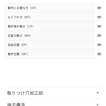
ルベンジル（BBP） 1000ppm以下、フタル酸ジブチル
全に破砕するなど、違法に輸出されな
DBP(フタル酸ジブチル) : 1000ppm、 DIBP(フタル酸ジ
様のお取引先、またはお客様担当のオ
（DBP） 1000ppm以下、フタル酸ジイソブチル
イソブチル) : 1000ppm、 BBP(フタル酸ブチルベンジ
△
一定数には満たないが在庫あり
動作に必要な力（OF）
規格値 
いよう必要な手段を講じます。
ムロン制御機器販売店・当社販売員に
(DIBP) 1000ppm以下
ル) : 1000ppm、
当社は貴社製品を、核兵器、ミサイ
但し、RoHS指令で産業用監視および制御機器に対する
DEHP(フタル酸ビス(2-エチルヘキシル)) : 1000ppm
ご相談ください。
適用除外項目は除く。
もどりの力（RF）
規格値 
ル、化学兵器、生物兵器またはその他
－
在庫なし(最新の在庫状況につ
オムロン制御機器販売店や当社販売拠
フタル酸エステル類の４物質については閾値を超える意
武器並びにこれらの製造装置等に一切
いては、お客様のお取引先、ま
図的な使用がないことを確認しています。
点は「
販売ネットワーク
」をご確認
動作後の動き（OT）
規格値
※2 環境保護使用期限
使用いたしません。
たはお客様担当のオムロン制御
ください。
当社は、貴社製品を第三者に販売する
機器販売店・当社販売員にご確
在庫状況および標準価格結果を当社の
応差の動き（MD）
規格値
※2 対応予定月
「ｅ」：有害物質（10物質）のすべてが基
場合は、上記1、2および3の内容を当
認ください)
事前の承諾なく第三者に漏洩または開
準値以下であることを示します。
該第三者に通知します。また当社は、
示しないようお願いします。
自由位置（FP）
規格値
部品在庫の切り替え状況などにより、予定
「10」：通常の使用状況下において有害物
販売先および販売に係わる関係者が違
マイパーツ機能（部品リスト作成サー
空
受注生産機種、また在庫状況の
月が前後することがあります。
質が外部に漏えいし、環境に深刻な影響を
法に輸出するおそれがある場合は、取
動作位置（OP）
規格値 
ビス）をご利用いただくには、I-Web
白
情報を公開していない機種
及ぼさない年数を意味します。
り引きをいたしません。
メンバーズにご登録されている必要が
「－」：未確認です。当社販売部門へお問
あります。
い合わせください。
お客様が当ウェブサイト上で当社にご
※3 非含有証明書ダウンロード
登録された部品リストについて、当社
および当社の共同利用者が、当社の製
下記の非含有証明書をダウンロードするこ
品・サービスに関するお客様との取
とができます。
合意する
キャンセル
引・商談に必要な範囲で利用すること
取りつけ穴加工図
をご了承ください。
EU RoHS指令（10物質）の非含有証明書
※当社の共同利用者とは、
"個人情報
情報更新：2024/07/25
51物質の非含有証明書（当社基準）
端子構造
の共同利用に関して"
の「1.共同利