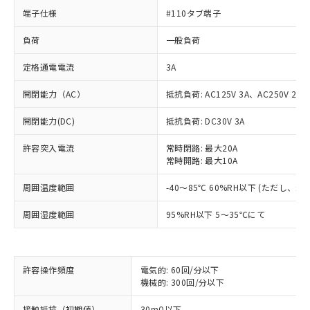
端子仕様
#110タブ端子
負荷
一般負荷
定格通電電流
3A
開閉能力（AC）
抵抗負荷: AC125V 3A、AC250V 2A
開閉能力(DC)
抵抗負荷: DC30V 3A
許容突入電流
常時閉路: 最大20A
常時開路: 最大10A
周囲温度範囲
-40～85℃ 60%RH以下 (ただし、
周囲湿度範囲
95%RH以下 5～35℃にて
※1 対応状況
許容操作頻度
電気的: 60回/分以下
機械的: 300回/分以下
対応済み：EU RoHS指令（10物質）の
非含有に対応した製品が提供可能な商品で
接触抵抗（初期値）
30mΩ以下