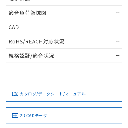
※本証明書は発行日時点で非含有を証明す
用者の範囲」に記載されている法人を
ねじ取りつけ穴加工図
るもので、過去に遡って非含有を証明する
情報更新：2024/07/25
指します。
適合負荷領域図
ものではありません。
また、RoHS指令のフタル酸エステル類４
情報更新：2024/07/25
物質の対応では、対応完了までの期間は出
CAD
荷製品に未対応品が混在することから備考
ログイン/会員登録いただくと、CADデータをダウンロー
欄に対応日を記載しておりました。
RoHS/REACH対応状況
ドすることができます。
既に当社にて対応品への在庫切替を完了
していることから、特段のことがない限
情報更新：2026/7/29
規格認証/適合状況
り、2022年1月12日より割愛しておりま
す。
ログイン/会員登録
EU RoHS
注意事項・凡例
D2SW-3L1Tについての規格認証/適合状況については、「カ
スタマーサポートセンタ お客様相談室」または貴社担当オム
ロン営業員または販売店にお問い合わせください。
対応状況
対応予定月
※1
※2
ダウンロードデータをご利用いただく前に、以下を必ずお読
みください。
お問い合わせ
カタログ/データシート/マニュアル
対応済み
ソフトウェアの使用条件
中国 RoHS
注意事項・凡例
2D CADデータ