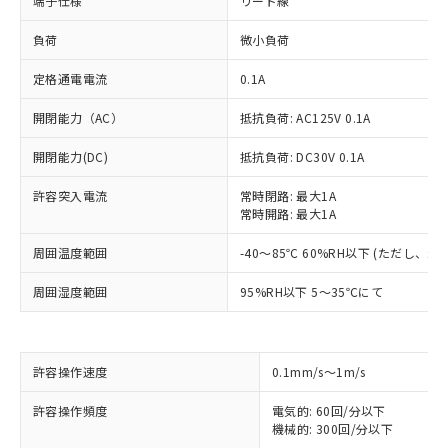
端子仕様
リード線
負荷
微小負荷
定格通電電流
0.1A
開閉能力（AC）
抵抗負荷: AC125V 0.1A
開閉能力(DC)
抵抗負荷: DC30V 0.1A
許容突入電流
常時閉路: 最大1A
常時開路: 最大1A
周囲温度範囲
-40～85℃ 60%RH以下 (ただし、
周囲湿度範囲
95%RH以下 5～35℃にて
許容操作速度
0.1mm/s～1m/s
許容操作頻度
電気的: 60回/分以下
※1 対応状況
機械的: 300回/分以下