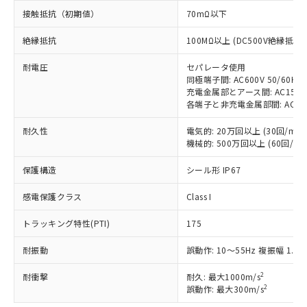
対応済み：EU RoHS指令（10物質）の
接触抵抗（初期値）
70mΩ以下
非含有に対応した製品が提供可能な商品で
す。
絶縁抵抗
100MΩ以上 (DC500V絶縁抵抗
対応予定：EU RoHS指令（10物質）の非含
ご利用条件
有に対応した製品に切り替える予定のある
耐電圧
セパレータ使用
商品です。
同極端子間: AC600V 50/60Hz 
充電金属部とアース間: AC1500V 
対応予定なし：EU RoHS指令（10物質）の
以下の条件をお読みいただき、同意のうえ
各端子と非充電金属部間: AC1500V
非含有に非対応の商品で、対応品を出す予
ご利用ください。
定はありません。
耐久性
電気的: 20万回以上 (30回/min)
調査・確認中：EU RoHS指令（10物質）の
本サービスは、当社制御機器事業取扱
機械的: 500万回以上 (60回/min
※1 中国RoHS○×表
非含有の対応状況を調査中または確認中の
商品の当社在庫状況および標準価格
商品です。
保護構造
シール形 IP67
(税抜)を提供させていただくもので
「○」：最大均質材料含有率が中国RoHSの
非該当品：ライセンス料など無形物で、有
す。
基準値以下であることを示します。
害物質有無と関係のない商品です。
感電保護クラス
Class I
当社制御機器事業取扱商品の中には、
「×」：最大均質材料含有率が中国RoHSの
仕入先様の事情により、非含有部品として
本サービスの対象外となる商品もある
基準値を超えていることを示します。
いたものが、含有品と判明した場合などや
トラッキング特性(PTI)
175
当社は、これら貴社製品のうち、外国
ことをご了承ください。
「－」：未確認です。当社販売部門へお問
むを得ず変更することがあります。
為替および外国貿易法に定める商品
在庫状況および標準価格照会結果は、
い合わせください。
耐振動
誤動作: 10～55Hz 複振幅 1.5
（以下｢規制貨物等」という）を輸出
記載している更新日時点での社内デー
*EU RoHS指令（10物質）：
または国外への提供する場合は、日本
記
タに基づき作成されるものであり、閲
説明
2
耐衝撃
鉛(Pb) 1000ppm以下、 水銀(Hg) 1000ppm以下、 カド
耐久: 最大1000m/s
*中国RoHS10物質の基準値 (GB/T26572)：
国政府の輸出許可(または役務取引許
号
覧された時点での実際の在庫および標
ミウム(Cd) 100ppm以下、
2
Pb(鉛) :1000ppm、 Hg(水銀) : 1000ppm、 Cd(カドミウ
誤動作: 最大300m/s
可)を取得するなどの必要な手続きを
六価クロム(Cr(Ⅵ)) 1000ppm以下、ポリ臭化ビフェニル
ム) : 100ppm、
準価格とは異なる場合があることをご