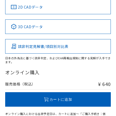
中国 RoHS
注意事項・凡例
2D CADデータ
中国 RoHS表
※1 ※2
3D CADデータ
Pb
Hg
Cd
Cr(VI)
該非判定見解書/項目別対比表
O
O
O
O
日本の外為法に基づく該非判定、およびEAR再輸出規制に関する見解が入手でき
ます。
"対応済み"や非含有の記載がされた商品であっても、流通
在庫等で未対応品が混在する可能性があります。
オンライン購入
非含有品が必要な際は、弊社営業部門もしくは販売店へお
問い合わせください。
¥ 640
販売価格（税込）
この製品のRoHS/REACH対応状況ページへ
カートに追加
オンライン購入における出荷予定日は、カートに追加～「ご購入手続き：価