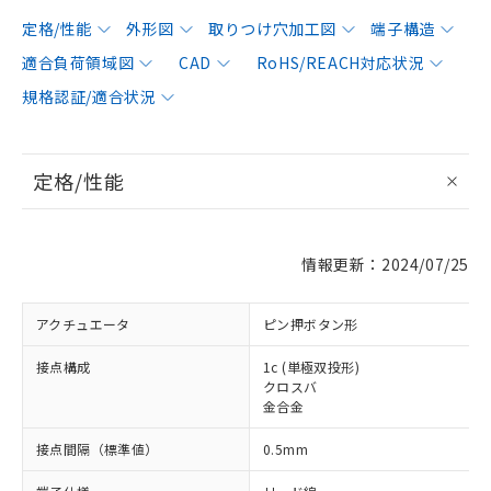
定格/性能
外形図
取りつけ穴加工図
端子構造
適合負荷領域図
CAD
RoHS/REACH対応状況
規格認証/適合状況
定格/性能
情報更新：2024/07/25
アクチュエータ
ピン押ボタン形
接点構成
1c (単極双投形)
クロスバ
金合金
接点間隔（標準値）
0.5mm