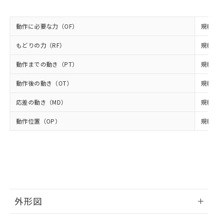
類(PBB) 1000ppm以下、ポリ臭化ジフェニルエーテル類
Cr(Ⅵ)(六価クロム) : 1000ppm、 PBBs(ポリ臭化ビフェ
とります。
了承ください。
(PBDE) 1000ppm以下、フタル酸ビス(2-エチルヘキシ
○
一定数以上の在庫あり
ニル類) : 1000ppm、 PBDEs(ポリ臭化ジフェニルエーテ
当社は規制貨物を破棄する場合は、完
ル) (DEHP)(別名：DOP) 1000ppm以下、フタル酸ブチ
正式な納期状況および標準価格はお客
ル類) : 1000ppm、
ルベンジル（BBP） 1000ppm以下、フタル酸ジブチル
全に破砕するなど、違法に輸出されな
DBP(フタル酸ジブチル) : 1000ppm、 DIBP(フタル酸ジ
動作に必要な力（OF）
様のお取引先、またはお客様担当のオ
規格値
（DBP） 1000ppm以下、フタル酸ジイソブチル
イソブチル) : 1000ppm、 BBP(フタル酸ブチルベンジ
△
一定数には満たないが在庫あり
いよう必要な手段を講じます。
ムロン制御機器販売店・当社販売員に
(DIBP) 1000ppm以下
ル) : 1000ppm、
当社は貴社製品を、核兵器、ミサイ
但し、RoHS指令で産業用監視および制御機器に対する
もどりの力（RF）
規格値
DEHP(フタル酸ビス(2-エチルヘキシル)) : 1000ppm
ご相談ください。
適用除外項目は除く。
ル、化学兵器、生物兵器またはその他
－
在庫なし(最新の在庫状況につ
オムロン制御機器販売店や当社販売拠
フタル酸エステル類の４物質については閾値を超える意
動作までの動き（PT）
武器並びにこれらの製造装置等に一切
規格値
いては、お客様のお取引先、ま
図的な使用がないことを確認しています。
点は「
販売ネットワーク
」をご確認
※2 環境保護使用期限
使用いたしません。
たはお客様担当のオムロン制御
ください。
動作後の動き（OT）
規格値
当社は、貴社製品を第三者に販売する
機器販売店・当社販売員にご確
在庫状況および標準価格結果を当社の
※2 対応予定月
「ｅ」：有害物質（10物質）のすべてが基
場合は、上記1、2および3の内容を当
認ください)
事前の承諾なく第三者に漏洩または開
応差の動き（MD）
規格値
準値以下であることを示します。
該第三者に通知します。また当社は、
示しないようお願いします。
部品在庫の切り替え状況などにより、予定
「10」：通常の使用状況下において有害物
販売先および販売に係わる関係者が違
マイパーツ機能（部品リスト作成サー
空
受注生産機種、また在庫状況の
動作位置（OP）
規格値 
月が前後することがあります。
質が外部に漏えいし、環境に深刻な影響を
法に輸出するおそれがある場合は、取
ビス）をご利用いただくには、I-Web
白
情報を公開していない機種
及ぼさない年数を意味します。
り引きをいたしません。
メンバーズにご登録されている必要が
「－」：未確認です。当社販売部門へお問
あります。
い合わせください。
お客様が当ウェブサイト上で当社にご
※3 非含有証明書ダウンロード
登録された部品リストについて、当社
および当社の共同利用者が、当社の製
下記の非含有証明書をダウンロードするこ
品・サービスに関するお客様との取
とができます。
外形図
合意する
キャンセル
引・商談に必要な範囲で利用すること
をご了承ください。
EU RoHS指令（10物質）の非含有証明書