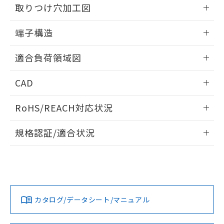
情報更新：2024/07/25
※当社の共同利用者とは、
"個人情報
取りつけ穴加工図
51物質の非含有証明書（当社基準）
の共同利用に関して"
の「1.共同利
※本証明書は発行日時点で非含有を証明す
用者の範囲」に記載されている法人を
情報更新：2024/07/25
るもので、過去に遡って非含有を証明する
端子構造
指します。
ものではありません。
ねじ取りつけ穴加工図
情報更新：2024/07/25
また、RoHS指令のフタル酸エステル類４
適合負荷領域図
物質の対応では、対応完了までの期間は出
荷製品に未対応品が混在することから備考
情報更新：2024/07/25
CAD
欄に対応日を記載しておりました。
既に当社にて対応品への在庫切替を完了
ログイン/会員登録いただくと、CADデータをダウンロー
していることから、特段のことがない限
RoHS/REACH対応状況
ドすることができます。
り、2022年1月12日より割愛しておりま
す。
情報更新：2026/7/29
規格認証/適合状況
ログイン/会員登録
EU RoHS
注意事項・凡例
D2SW-01Mについての規格認証/適合状況については、「カス
タマーサポートセンタ お客様相談室」または貴社担当オムロ
ン営業員または販売店にお問い合わせください。
対応状況
対応予定月
※1
※2
ダウンロードデータをご利用いただく前に、以下を必ずお読
みください。
お問い合わせ
カタログ/データシート/マニュアル
対応済み
ソフトウェアの使用条件