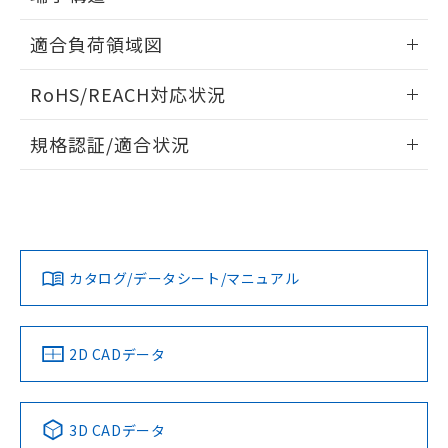
るもので、過去に遡って非含有を証明する
指します。
ものではありません。
ねじ取りつけ穴加工図
情報更新：2024/07/25
適合負荷領域図
また、RoHS指令のフタル酸エステル類４
物質の対応では、対応完了までの期間は出
情報更新：2024/07/25
荷製品に未対応品が混在することから備考
RoHS/REACH対応状況
欄に対応日を記載しておりました。
既に当社にて対応品への在庫切替を完了
情報更新：2026/7/29
規格認証/適合状況
していることから、特段のことがない限
り、2022年1月12日より割愛しておりま
EU RoHS
注意事項・凡例
D2SW-01L3MSについての規格認証/適合状況については、
す。
「カスタマーサポートセンタ お客様相談室」または貴社担当
オムロン営業員または販売店にお問い合わせください。
対応状況
対応予定月
※1
※2
お問い合わせ
カタログ/データシート/マニュアル
対応済み
中国 RoHS
注意事項・凡例
2D CADデータ
中国 RoHS表
※1 ※2
3D CADデータ