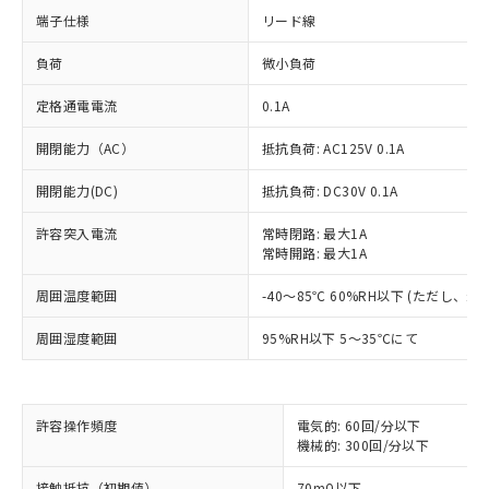
端子仕様
リード線
負荷
微小負荷
定格通電電流
0.1A
開閉能力（AC）
抵抗負荷: AC125V 0.1A
開閉能力(DC)
抵抗負荷: DC30V 0.1A
許容突入電流
常時閉路: 最大1A
常時開路: 最大1A
周囲温度範囲
-40～85℃ 60%RH以下 (ただし、
周囲湿度範囲
95%RH以下 5～35℃にて
※1 対応状況
許容操作頻度
電気的: 60回/分以下
対応済み：EU RoHS指令（10物質）の
機械的: 300回/分以下
非含有に対応した製品が提供可能な商品で
す。
接触抵抗（初期値）
70mΩ以下