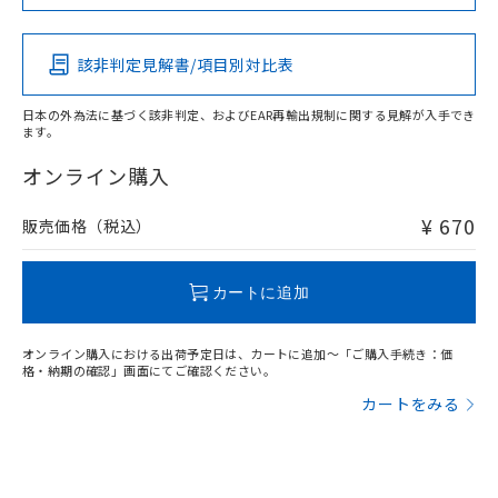
Pb
Hg
Cd
Cr(VI)
該非判定見解書/項目別対比表
O
O
O
O
日本の外為法に基づく該非判定、およびEAR再輸出規制に関する見解が入手でき
ます。
"対応済み"や非含有の記載がされた商品であっても、流通
在庫等で未対応品が混在する可能性があります。
オンライン購入
非含有品が必要な際は、弊社営業部門もしくは販売店へお
問い合わせください。
¥ 670
販売価格（税込）
この製品のRoHS/REACH対応状況ページへ
カートに追加
オンライン購入における出荷予定日は、カートに追加～「ご購入手続き：価
格・納期の確認」画面にてご確認ください。
カートをみる