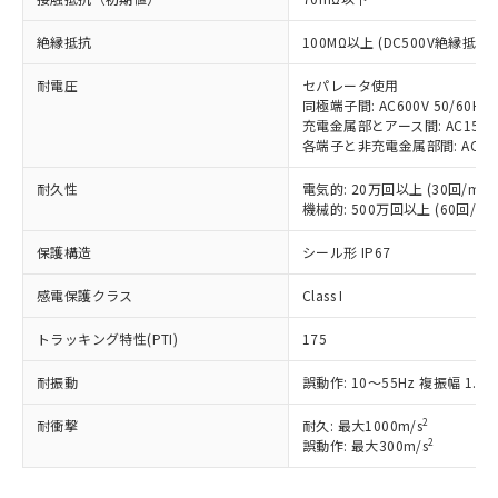
対応予定：EU RoHS指令（10物質）の非含
ご利用条件
有に対応した製品に切り替える予定のある
絶縁抵抗
100MΩ以上 (DC500V絶縁抵抗
商品です。
対応予定なし：EU RoHS指令（10物質）の
耐電圧
セパレータ使用
以下の条件をお読みいただき、同意のうえ
同極端子間: AC600V 50/60Hz 
非含有に非対応の商品で、対応品を出す予
ご利用ください。
充電金属部とアース間: AC1500V 
定はありません。
各端子と非充電金属部間: AC1500V
調査・確認中：EU RoHS指令（10物質）の
本サービスは、当社制御機器事業取扱
※1 中国RoHS○×表
非含有の対応状況を調査中または確認中の
商品の当社在庫状況および標準価格
耐久性
電気的: 20万回以上 (30回/min)
商品です。
機械的: 500万回以上 (60回/min
(税抜)を提供させていただくもので
「○」：最大均質材料含有率が中国RoHSの
非該当品：ライセンス料など無形物で、有
す。
基準値以下であることを示します。
害物質有無と関係のない商品です。
保護構造
シール形 IP67
当社制御機器事業取扱商品の中には、
「×」：最大均質材料含有率が中国RoHSの
仕入先様の事情により、非含有部品として
本サービスの対象外となる商品もある
基準値を超えていることを示します。
いたものが、含有品と判明した場合などや
感電保護クラス
Class I
当社は、これら貴社製品のうち、外国
ことをご了承ください。
「－」：未確認です。当社販売部門へお問
むを得ず変更することがあります。
為替および外国貿易法に定める商品
在庫状況および標準価格照会結果は、
い合わせください。
トラッキング特性(PTI)
175
（以下｢規制貨物等」という）を輸出
記載している更新日時点での社内デー
*EU RoHS指令（10物質）：
または国外への提供する場合は、日本
記
タに基づき作成されるものであり、閲
説明
鉛(Pb) 1000ppm以下、 水銀(Hg) 1000ppm以下、 カド
耐振動
誤動作: 10～55Hz 複振幅 1.5
*中国RoHS10物質の基準値 (GB/T26572)：
国政府の輸出許可(または役務取引許
号
覧された時点での実際の在庫および標
ミウム(Cd) 100ppm以下、
Pb(鉛) :1000ppm、 Hg(水銀) : 1000ppm、 Cd(カドミウ
可)を取得するなどの必要な手続きを
六価クロム(Cr(Ⅵ)) 1000ppm以下、ポリ臭化ビフェニル
ム) : 100ppm、
準価格とは異なる場合があることをご
2
耐衝撃
耐久: 最大1000m/s
類(PBB) 1000ppm以下、ポリ臭化ジフェニルエーテル類
Cr(Ⅵ)(六価クロム) : 1000ppm、 PBBs(ポリ臭化ビフェ
とります。
了承ください。
2
誤動作: 最大300m/s
(PBDE) 1000ppm以下、フタル酸ビス(2-エチルヘキシ
○
一定数以上の在庫あり
ニル類) : 1000ppm、 PBDEs(ポリ臭化ジフェニルエーテ
当社は規制貨物を破棄する場合は、完
ル) (DEHP)(別名：DOP) 1000ppm以下、フタル酸ブチ
正式な納期状況および標準価格はお客
ル類) : 1000ppm、
ルベンジル（BBP） 1000ppm以下、フタル酸ジブチル
全に破砕するなど、違法に輸出されな
DBP(フタル酸ジブチル) : 1000ppm、 DIBP(フタル酸ジ
様のお取引先、またはお客様担当のオ
（DBP） 1000ppm以下、フタル酸ジイソブチル