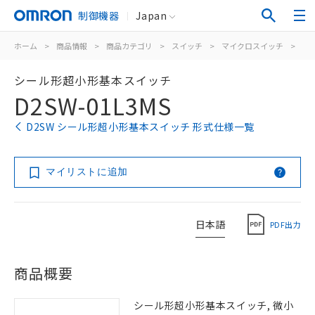
制御機器
Japan
ホーム
>
商品情報
>
商品カテゴリ
>
スイッチ
>
マイクロスイッチ
>
シ
シール形超小形基本スイッチ
D2SW-01L3MS
D2SW シール形超小形基本スイッチ 形式仕様一覧
マイリストに追加
日本語
PDF出力
商品概要
シール形超小形基本スイッチ, 微小