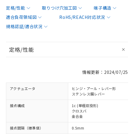
定格/性能
取りつけ穴加工図
端子構造
適合負荷領域図
RoHS/REACH対応状況
規格認証/適合状況
定格/性能
情報更新：2024/07/25
アクチュエータ
ヒンジ・アール・レバー形
ステンレス鋼レバー
接点構成
1c (単極双投形)
クロスバ
金合金
接点間隔（標準値）
0.5mm