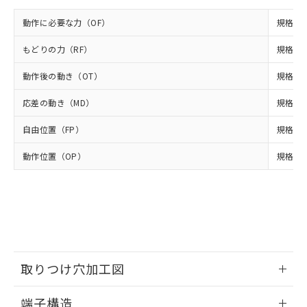
イソブチル) : 1000ppm、 BBP(フタル酸ブチルベンジ
△
一定数には満たないが在庫あり
いよう必要な手段を講じます。
ムロン制御機器販売店・当社販売員に
(DIBP) 1000ppm以下
ル) : 1000ppm、
当社は貴社製品を、核兵器、ミサイ
但し、RoHS指令で産業用監視および制御機器に対する
動作に必要な力（OF）
規格値 
DEHP(フタル酸ビス(2-エチルヘキシル)) : 1000ppm
ご相談ください。
適用除外項目は除く。
ル、化学兵器、生物兵器またはその他
－
在庫なし(最新の在庫状況につ
オムロン制御機器販売店や当社販売拠
フタル酸エステル類の４物質については閾値を超える意
武器並びにこれらの製造装置等に一切
もどりの力（RF）
規格値 
いては、お客様のお取引先、ま
図的な使用がないことを確認しています。
点は「
販売ネットワーク
」をご確認
※2 環境保護使用期限
使用いたしません。
たはお客様担当のオムロン制御
ください。
動作後の動き（OT）
規格値 
当社は、貴社製品を第三者に販売する
機器販売店・当社販売員にご確
在庫状況および標準価格結果を当社の
※2 対応予定月
「ｅ」：有害物質（10物質）のすべてが基
場合は、上記1、2および3の内容を当
認ください)
事前の承諾なく第三者に漏洩または開
応差の動き（MD）
規格値 
準値以下であることを示します。
該第三者に通知します。また当社は、
示しないようお願いします。
部品在庫の切り替え状況などにより、予定
「10」：通常の使用状況下において有害物
販売先および販売に係わる関係者が違
マイパーツ機能（部品リスト作成サー
空
受注生産機種、また在庫状況の
自由位置（FP）
規格値 
月が前後することがあります。
質が外部に漏えいし、環境に深刻な影響を
法に輸出するおそれがある場合は、取
ビス）をご利用いただくには、I-Web
白
情報を公開していない機種
及ぼさない年数を意味します。
り引きをいたしません。
メンバーズにご登録されている必要が
動作位置（OP）
規格値 9
「－」：未確認です。当社販売部門へお問
あります。
い合わせください。
お客様が当ウェブサイト上で当社にご
※3 非含有証明書ダウンロード
登録された部品リストについて、当社
および当社の共同利用者が、当社の製
下記の非含有証明書をダウンロードするこ
品・サービスに関するお客様との取
とができます。
合意する
キャンセル
引・商談に必要な範囲で利用すること
をご了承ください。
EU RoHS指令（10物質）の非含有証明書
取りつけ穴加工図
※当社の共同利用者とは、
"個人情報
51物質の非含有証明書（当社基準）
の共同利用に関して"
の「1.共同利
※本証明書は発行日時点で非含有を証明す
情報更新：2024/07/25
用者の範囲」に記載されている法人を
端子構造