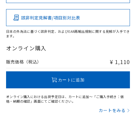
Pb
Hg
Cd
Cr(VI)
該非判定見解書/項目別対比表
-
-
-
-
日本の外為法に基づく該非判定、およびEAR再輸出規制に関する見解が入手でき
ます。
"対応済み"や非含有の記載がされた商品であっても、流通
在庫等で未対応品が混在する可能性があります。
オンライン購入
非含有品が必要な際は、弊社営業部門もしくは販売店へお
問い合わせください。
¥ 1,110
販売価格（税込）
この製品のRoHS/REACH対応状況ページへ
カートに追加
オンライン購入における出荷予定日は、カートに追加～「ご購入手続き：価
格・納期の確認」画面にてご確認ください。
カートをみる