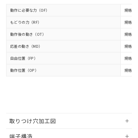
イソブチル) : 1000ppm、 BBP(フタル酸ブチルベンジ
△
一定数には満たないが在庫あり
いよう必要な手段を講じます。
ムロン制御機器販売店・当社販売員に
(DIBP) 1000ppm以下
ル) : 1000ppm、
当社は貴社製品を、核兵器、ミサイ
但し、RoHS指令で産業用監視および制御機器に対する
動作に必要な力（OF）
規格値 
DEHP(フタル酸ビス(2-エチルヘキシル)) : 1000ppm
ご相談ください。
適用除外項目は除く。
ル、化学兵器、生物兵器またはその他
－
在庫なし(最新の在庫状況につ
オムロン制御機器販売店や当社販売拠
フタル酸エステル類の４物質については閾値を超える意
武器並びにこれらの製造装置等に一切
もどりの力（RF）
規格値 
いては、お客様のお取引先、ま
図的な使用がないことを確認しています。
点は「
販売ネットワーク
」をご確認
※2 環境保護使用期限
使用いたしません。
たはお客様担当のオムロン制御
ください。
動作後の動き（OT）
規格値 
当社は、貴社製品を第三者に販売する
機器販売店・当社販売員にご確
在庫状況および標準価格結果を当社の
※2 対応予定月
「ｅ」：有害物質（10物質）のすべてが基
場合は、上記1、2および3の内容を当
認ください)
事前の承諾なく第三者に漏洩または開
応差の動き（MD）
規格値 
準値以下であることを示します。
該第三者に通知します。また当社は、
示しないようお願いします。
部品在庫の切り替え状況などにより、予定
「10」：通常の使用状況下において有害物
販売先および販売に係わる関係者が違
マイパーツ機能（部品リスト作成サー
空
受注生産機種、また在庫状況の
自由位置（FP）
規格値 
月が前後することがあります。
質が外部に漏えいし、環境に深刻な影響を
法に輸出するおそれがある場合は、取
ビス）をご利用いただくには、I-Web
白
情報を公開していない機種
及ぼさない年数を意味します。
り引きをいたしません。
メンバーズにご登録されている必要が
動作位置（OP）
規格値 9
「－」：未確認です。当社販売部門へお問
あります。
い合わせください。
お客様が当ウェブサイト上で当社にご
※3 非含有証明書ダウンロード
登録された部品リストについて、当社
および当社の共同利用者が、当社の製
下記の非含有証明書をダウンロードするこ
品・サービスに関するお客様との取
とができます。
合意する
キャンセル
引・商談に必要な範囲で利用すること
をご了承ください。
EU RoHS指令（10物質）の非含有証明書
取りつけ穴加工図
※当社の共同利用者とは、
"個人情報
51物質の非含有証明書（当社基準）
の共同利用に関して"
の「1.共同利
※本証明書は発行日時点で非含有を証明す
情報更新：2024/07/25
用者の範囲」に記載されている法人を
端子構造