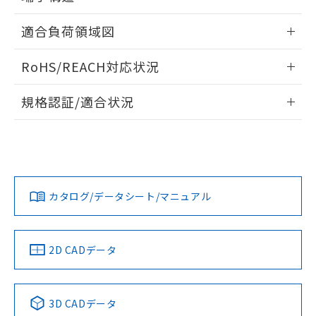
るもので、過去に遡って非含有を証明する
指します。
ものではありません。
ねじ取りつけ穴加工図
情報更新：2024/07/25
適合負荷領域図
また、RoHS指令のフタル酸エステル類４
物質の対応では、対応完了までの期間は出
情報更新：2024/07/25
荷製品に未対応品が混在することから備考
RoHS/REACH対応状況
欄に対応日を記載しておりました。
既に当社にて対応品への在庫切替を完了
情報更新：2026/7/29
規格認証/適合状況
していることから、特段のことがない限
り、2022年1月12日より割愛しておりま
EU RoHS
注意事項・凡例
D2SW-01L3M-0についての規格認証/適合状況については、
す。
「カスタマーサポートセンタ お客様相談室」または貴社担当
オムロン営業員または販売店にお問い合わせください。
対応状況
対応予定月
※1
※2
お問い合わせ
カタログ/データシート/マニュアル
対応済み
中国 RoHS
注意事項・凡例
2D CADデータ
中国 RoHS表
※1 ※2
3D CADデータ