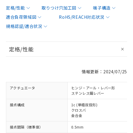
定格/性能
取りつけ穴加工図
端子構造
適合負荷領域図
RoHS/REACH対応状況
規格認証/適合状況
定格/性能
情報更新：2024/07/25
アクチュエータ
ヒンジ・アール・レバー形
ステンレス鋼レバー
接点構成
1c (単極双投形)
クロスバ
金合金
接点間隔（標準値）
0.5mm