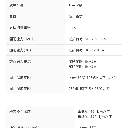
端子仕様
リード線
負荷
微小負荷
定格通電電流
0.1A
開閉能力（AC）
抵抗負荷: AC125V 0.1A
開閉能力(DC)
抵抗負荷: DC30V 0.1A
許容突入電流
常時閉路: 最大1A
常時開路: 最大1A
周囲温度範囲
-40～85℃ 60%RH以下 (ただし、
周囲湿度範囲
95%RH以下 5～35℃にて
※1 対応状況
許容操作頻度
電気的: 60回/分以下
対応済み：EU RoHS指令（10物質）の
機械的: 300回/分以下
非含有に対応した製品が提供可能な商品で
す。
接触抵抗（初期値）
250mΩ以下