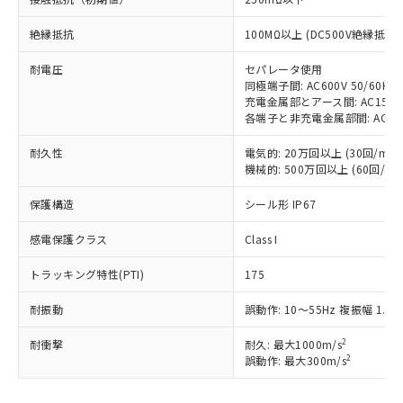
対応予定：EU RoHS指令（10物質）の非含
ご利用条件
有に対応した製品に切り替える予定のある
絶縁抵抗
100MΩ以上 (DC500V絶縁抵抗
商品です。
対応予定なし：EU RoHS指令（10物質）の
耐電圧
セパレータ使用
以下の条件をお読みいただき、同意のうえ
同極端子間: AC600V 50/60Hz 
非含有に非対応の商品で、対応品を出す予
ご利用ください。
充電金属部とアース間: AC1500V 
定はありません。
各端子と非充電金属部間: AC1500V
調査・確認中：EU RoHS指令（10物質）の
本サービスは、当社制御機器事業取扱
※1 中国RoHS○×表
非含有の対応状況を調査中または確認中の
商品の当社在庫状況および標準価格
耐久性
電気的: 20万回以上 (30回/min)
商品です。
機械的: 500万回以上 (60回/min
(税抜)を提供させていただくもので
「○」：最大均質材料含有率が中国RoHSの
非該当品：ライセンス料など無形物で、有
す。
基準値以下であることを示します。
害物質有無と関係のない商品です。
保護構造
シール形 IP67
当社制御機器事業取扱商品の中には、
「×」：最大均質材料含有率が中国RoHSの
仕入先様の事情により、非含有部品として
本サービスの対象外となる商品もある
基準値を超えていることを示します。
いたものが、含有品と判明した場合などや
感電保護クラス
Class I
当社は、これら貴社製品のうち、外国
ことをご了承ください。
「－」：未確認です。当社販売部門へお問
むを得ず変更することがあります。
為替および外国貿易法に定める商品
在庫状況および標準価格照会結果は、
い合わせください。
トラッキング特性(PTI)
175
（以下｢規制貨物等」という）を輸出
記載している更新日時点での社内デー
*EU RoHS指令（10物質）：
または国外への提供する場合は、日本
記
タに基づき作成されるものであり、閲
説明
鉛(Pb) 1000ppm以下、 水銀(Hg) 1000ppm以下、 カド
耐振動
誤動作: 10～55Hz 複振幅 1.5
*中国RoHS10物質の基準値 (GB/T26572)：
国政府の輸出許可(または役務取引許
号
覧された時点での実際の在庫および標
ミウム(Cd) 100ppm以下、
Pb(鉛) :1000ppm、 Hg(水銀) : 1000ppm、 Cd(カドミウ
可)を取得するなどの必要な手続きを
六価クロム(Cr(Ⅵ)) 1000ppm以下、ポリ臭化ビフェニル
ム) : 100ppm、
準価格とは異なる場合があることをご
2
耐衝撃
耐久: 最大1000m/s
類(PBB) 1000ppm以下、ポリ臭化ジフェニルエーテル類
Cr(Ⅵ)(六価クロム) : 1000ppm、 PBBs(ポリ臭化ビフェ
とります。
了承ください。
2
誤動作: 最大300m/s
(PBDE) 1000ppm以下、フタル酸ビス(2-エチルヘキシ
○
一定数以上の在庫あり
ニル類) : 1000ppm、 PBDEs(ポリ臭化ジフェニルエーテ
当社は規制貨物を破棄する場合は、完
ル) (DEHP)(別名：DOP) 1000ppm以下、フタル酸ブチ
正式な納期状況および標準価格はお客
ル類) : 1000ppm、
ルベンジル（BBP） 1000ppm以下、フタル酸ジブチル
全に破砕するなど、違法に輸出されな
DBP(フタル酸ジブチル) : 1000ppm、 DIBP(フタル酸ジ
様のお取引先、またはお客様担当のオ
（DBP） 1000ppm以下、フタル酸ジイソブチル