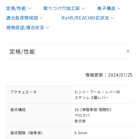
定格/性能
取りつけ穴加工図
端子構造
適合負荷領域図
RoHS/REACH対応状況
規格認証/適合状況
定格/性能
情報更新：2024/07/25
アクチュエータ
ヒンジ・アール・レバー形
ステンレス鋼レバー
接点構成
1b (単極単投-常閉形)
クロスバ
金合金
接点間隔（標準値）
0.5mm