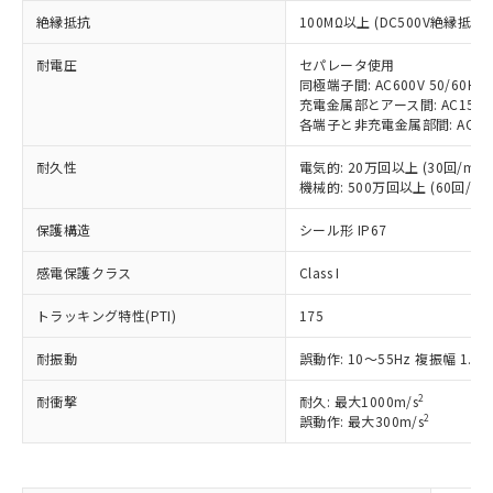
対応予定：EU RoHS指令（10物質）の非含
ご利用条件
絶縁抵抗
100MΩ以上 (DC500V絶縁抵抗
有に対応した製品に切り替える予定のある
商品です。
耐電圧
セパレータ使用
対応予定なし：EU RoHS指令（10物質）の
同極端子間: AC600V 50/60Hz 
以下の条件をお読みいただき、同意のうえ
非含有に非対応の商品で、対応品を出す予
充電金属部とアース間: AC1500V 
ご利用ください。
定はありません。
各端子と非充電金属部間: AC1500V
調査・確認中：EU RoHS指令（10物質）の
本サービスは、当社制御機器事業取扱
※1 中国RoHS○×表
非含有の対応状況を調査中または確認中の
耐久性
電気的: 20万回以上 (30回/min)
商品の当社在庫状況および標準価格
機械的: 500万回以上 (60回/min
商品です。
(税抜)を提供させていただくもので
「○」：最大均質材料含有率が中国RoHSの
非該当品：ライセンス料など無形物で、有
す。
保護構造
シール形 IP67
基準値以下であることを示します。
害物質有無と関係のない商品です。
当社制御機器事業取扱商品の中には、
「×」：最大均質材料含有率が中国RoHSの
仕入先様の事情により、非含有部品として
本サービスの対象外となる商品もある
感電保護クラス
Class I
基準値を超えていることを示します。
いたものが、含有品と判明した場合などや
当社は、これら貴社製品のうち、外国
ことをご了承ください。
「－」：未確認です。当社販売部門へお問
むを得ず変更することがあります。
為替および外国貿易法に定める商品
在庫状況および標準価格照会結果は、
トラッキング特性(PTI)
175
い合わせください。
（以下｢規制貨物等」という）を輸出
記載している更新日時点での社内デー
*EU RoHS指令（10物質）：
または国外への提供する場合は、日本
耐振動
誤動作: 10～55Hz 複振幅 1.5
記
タに基づき作成されるものであり、閲
説明
鉛(Pb) 1000ppm以下、 水銀(Hg) 1000ppm以下、 カド
*中国RoHS10物質の基準値 (GB/T26572)：
国政府の輸出許可(または役務取引許
号
覧された時点での実際の在庫および標
ミウム(Cd) 100ppm以下、
Pb(鉛) :1000ppm、 Hg(水銀) : 1000ppm、 Cd(カドミウ
可)を取得するなどの必要な手続きを
2
六価クロム(Cr(Ⅵ)) 1000ppm以下、ポリ臭化ビフェニル
耐衝撃
耐久: 最大1000m/s
ム) : 100ppm、
準価格とは異なる場合があることをご
類(PBB) 1000ppm以下、ポリ臭化ジフェニルエーテル類
2
Cr(Ⅵ)(六価クロム) : 1000ppm、 PBBs(ポリ臭化ビフェ
誤動作: 最大300m/s
とります。
了承ください。
(PBDE) 1000ppm以下、フタル酸ビス(2-エチルヘキシ
○
一定数以上の在庫あり
ニル類) : 1000ppm、 PBDEs(ポリ臭化ジフェニルエーテ
当社は規制貨物を破棄する場合は、完
ル) (DEHP)(別名：DOP) 1000ppm以下、フタル酸ブチ
正式な納期状況および標準価格はお客
ル類) : 1000ppm、
ルベンジル（BBP） 1000ppm以下、フタル酸ジブチル
全に破砕するなど、違法に輸出されな
DBP(フタル酸ジブチル) : 1000ppm、 DIBP(フタル酸ジ
様のお取引先、またはお客様担当のオ
（DBP） 1000ppm以下、フタル酸ジイソブチル
イソブチル) : 1000ppm、 BBP(フタル酸ブチルベンジ
△
一定数には満たないが在庫あり