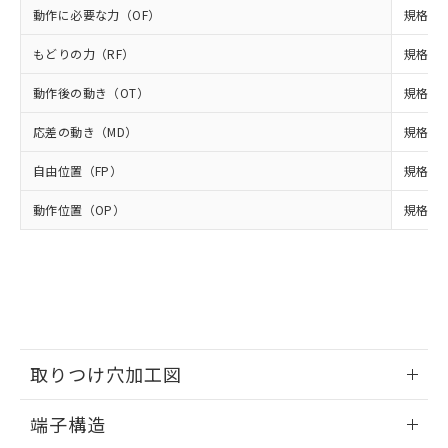
いよう必要な手段を講じます。
ムロン制御機器販売店・当社販売員に
(DIBP) 1000ppm以下
ル) : 1000ppm、
動作に必要な力（OF）
規格値 
当社は貴社製品を、核兵器、ミサイ
但し、RoHS指令で産業用監視および制御機器に対する
DEHP(フタル酸ビス(2-エチルヘキシル)) : 1000ppm
ご相談ください。
適用除外項目は除く。
ル、化学兵器、生物兵器またはその他
－
在庫なし(最新の在庫状況につ
オムロン制御機器販売店や当社販売拠
フタル酸エステル類の４物質については閾値を超える意
もどりの力（RF）
規格値 
武器並びにこれらの製造装置等に一切
いては、お客様のお取引先、ま
図的な使用がないことを確認しています。
点は「
販売ネットワーク
」をご確認
※2 環境保護使用期限
使用いたしません。
たはお客様担当のオムロン制御
ください。
動作後の動き（OT）
規格値 
当社は、貴社製品を第三者に販売する
機器販売店・当社販売員にご確
在庫状況および標準価格結果を当社の
※2 対応予定月
「ｅ」：有害物質（10物質）のすべてが基
場合は、上記1、2および3の内容を当
認ください)
事前の承諾なく第三者に漏洩または開
応差の動き（MD）
規格値 
準値以下であることを示します。
該第三者に通知します。また当社は、
示しないようお願いします。
部品在庫の切り替え状況などにより、予定
「10」：通常の使用状況下において有害物
販売先および販売に係わる関係者が違
自由位置（FP）
規格値 
マイパーツ機能（部品リスト作成サー
空
受注生産機種、また在庫状況の
月が前後することがあります。
質が外部に漏えいし、環境に深刻な影響を
法に輸出するおそれがある場合は、取
ビス）をご利用いただくには、I-Web
白
情報を公開していない機種
及ぼさない年数を意味します。
り引きをいたしません。
動作位置（OP）
規格値 9
メンバーズにご登録されている必要が
「－」：未確認です。当社販売部門へお問
あります。
い合わせください。
お客様が当ウェブサイト上で当社にご
※3 非含有証明書ダウンロード
登録された部品リストについて、当社
および当社の共同利用者が、当社の製
下記の非含有証明書をダウンロードするこ
品・サービスに関するお客様との取
とができます。
合意する
キャンセル
引・商談に必要な範囲で利用すること
をご了承ください。
取りつけ穴加工図
EU RoHS指令（10物質）の非含有証明書
※当社の共同利用者とは、
"個人情報
51物質の非含有証明書（当社基準）
の共同利用に関して"
の「1.共同利
情報更新：2024/07/25
※本証明書は発行日時点で非含有を証明す
端子構造
用者の範囲」に記載されている法人を
るもので、過去に遡って非含有を証明する
指します。