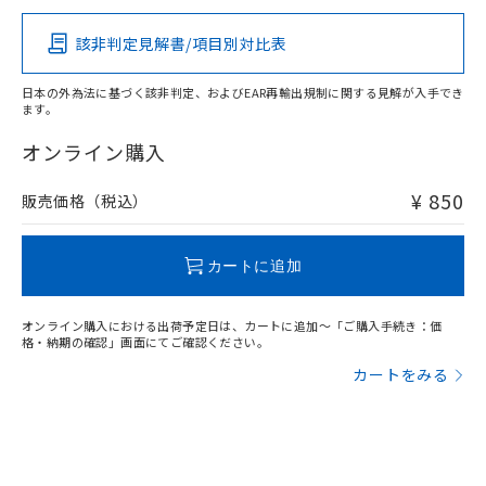
該非判定見解書/項目別対比表
O
O
O
O
日本の外為法に基づく該非判定、およびEAR再輸出規制に関する見解が入手でき
ます。
"対応済み"や非含有の記載がされた商品であっても、流通
在庫等で未対応品が混在する可能性があります。
オンライン購入
非含有品が必要な際は、弊社営業部門もしくは販売店へお
問い合わせください。
¥ 850
販売価格（税込）
この製品のRoHS/REACH対応状況ページへ
カートに追加
オンライン購入における出荷予定日は、カートに追加～「ご購入手続き：価
格・納期の確認」画面にてご確認ください。
カートをみる