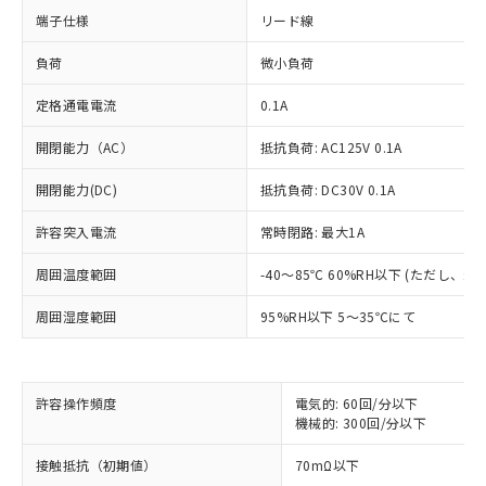
端子仕様
リード線
負荷
微小負荷
定格通電電流
0.1A
開閉能力（AC）
抵抗負荷: AC125V 0.1A
開閉能力(DC)
抵抗負荷: DC30V 0.1A
許容突入電流
常時閉路: 最大1A
周囲温度範囲
-40～85℃ 60%RH以下 (ただし、
周囲湿度範囲
95%RH以下 5～35℃にて
※1 対応状況
許容操作頻度
電気的: 60回/分以下
対応済み：EU RoHS指令（10物質）の
機械的: 300回/分以下
非含有に対応した製品が提供可能な商品で
接触抵抗（初期値）
70mΩ以下
す。