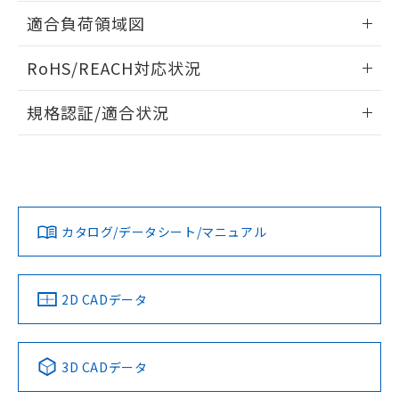
ねじ取りつけ穴加工図
情報更新：2024/07/25
ものではありません。
適合負荷領域図
また、RoHS指令のフタル酸エステル類４
物質の対応では、対応完了までの期間は出
情報更新：2024/07/25
RoHS/REACH対応状況
荷製品に未対応品が混在することから備考
欄に対応日を記載しておりました。
情報更新：2026/7/29
既に当社にて対応品への在庫切替を完了
規格認証/適合状況
していることから、特段のことがない限
EU RoHS
注意事項・凡例
り、2022年1月12日より割愛しておりま
D2SW-01L3-2Mについての規格認証/適合状況については、
す。
「カスタマーサポートセンタ お客様相談室」または貴社担当
オムロン営業員または販売店にお問い合わせください。
対応状況
対応予定月
※1
※2
お問い合わせ
カタログ/データシート/マニュアル
対応済み
中国 RoHS
注意事項・凡例
2D CADデータ
中国 RoHS表
※1 ※2
3D CADデータ
Pb
Hg
Cd
Cr(VI)