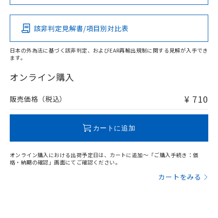
Pb
Hg
Cd
Cr(VI)
該非判定見解書/項目別対比表
O
O
O
O
日本の外為法に基づく該非判定、およびEAR再輸出規制に関する見解が入手でき
ます。
"対応済み"や非含有の記載がされた商品であっても、流通
在庫等で未対応品が混在する可能性があります。
オンライン購入
非含有品が必要な際は、弊社営業部門もしくは販売店へお
問い合わせください。
¥ 710
販売価格（税込）
この製品のRoHS/REACH対応状況ページへ
カートに追加
オンライン購入における出荷予定日は、カートに追加～「ご購入手続き：価
格・納期の確認」画面にてご確認ください。
カートをみる