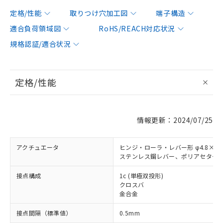
定格/性能
取りつけ穴加工図
端子構造
適合負荷領域図
RoHS/REACH対応状況
規格認証/適合状況
定格/性能
情報更新：2024/07/25
アクチュエータ
ヒンジ・ローラ・レバー形 φ4.8×3.
ステンレス鋼レバー、ポリアセター
接点構成
1c (単極双投形)
クロスバ
金合金
接点間隔（標準値）
0.5mm