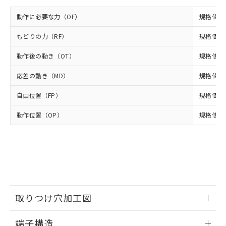
イソブチル) : 1000ppm、 BBP(フタル酸ブチルベンジ
△
一定数には満たないが在庫あり
いよう必要な手段を講じます。
ムロン制御機器販売店・当社販売員に
(DIBP) 1000ppm以下
ル) : 1000ppm、
当社は貴社製品を、核兵器、ミサイ
但し、RoHS指令で産業用監視および制御機器に対する
動作に必要な力（OF）
規格値 最
DEHP(フタル酸ビス(2-エチルヘキシル)) : 1000ppm
ご相談ください。
適用除外項目は除く。
ル、化学兵器、生物兵器またはその他
－
在庫なし(最新の在庫状況につ
オムロン制御機器販売店や当社販売拠
フタル酸エステル類の４物質については閾値を超える意
武器並びにこれらの製造装置等に一切
もどりの力（RF）
規格値 最
いては、お客様のお取引先、ま
図的な使用がないことを確認しています。
点は「
販売ネットワーク
」をご確認
※2 環境保護使用期限
使用いたしません。
たはお客様担当のオムロン制御
ください。
動作後の動き（OT）
規格値 最
当社は、貴社製品を第三者に販売する
機器販売店・当社販売員にご確
在庫状況および標準価格結果を当社の
※2 対応予定月
「ｅ」：有害物質（10物質）のすべてが基
場合は、上記1、2および3の内容を当
認ください)
事前の承諾なく第三者に漏洩または開
応差の動き（MD）
規格値 最
準値以下であることを示します。
該第三者に通知します。また当社は、
示しないようお願いします。
部品在庫の切り替え状況などにより、予定
「10」：通常の使用状況下において有害物
販売先および販売に係わる関係者が違
マイパーツ機能（部品リスト作成サー
空
受注生産機種、また在庫状況の
自由位置（FP）
規格値 最
月が前後することがあります。
質が外部に漏えいし、環境に深刻な影響を
法に輸出するおそれがある場合は、取
ビス）をご利用いただくには、I-Web
白
情報を公開していない機種
及ぼさない年数を意味します。
り引きをいたしません。
メンバーズにご登録されている必要が
動作位置（OP）
規格値 13
「－」：未確認です。当社販売部門へお問
あります。
い合わせください。
お客様が当ウェブサイト上で当社にご
※3 非含有証明書ダウンロード
登録された部品リストについて、当社
および当社の共同利用者が、当社の製
下記の非含有証明書をダウンロードするこ
品・サービスに関するお客様との取
とができます。
合意する
キャンセル
引・商談に必要な範囲で利用すること
をご了承ください。
EU RoHS指令（10物質）の非含有証明書
取りつけ穴加工図
※当社の共同利用者とは、
"個人情報
51物質の非含有証明書（当社基準）
の共同利用に関して"
の「1.共同利
※本証明書は発行日時点で非含有を証明す
情報更新：2024/07/25
用者の範囲」に記載されている法人を
端子構造