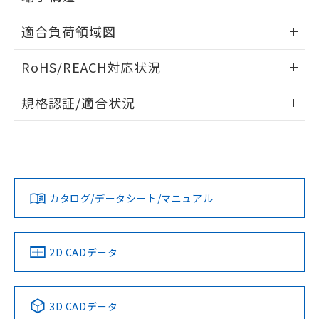
るもので、過去に遡って非含有を証明する
指します。
ものではありません。
ねじ取りつけ穴加工図
情報更新：2024/07/25
適合負荷領域図
また、RoHS指令のフタル酸エステル類４
物質の対応では、対応完了までの期間は出
情報更新：2024/07/25
荷製品に未対応品が混在することから備考
RoHS/REACH対応状況
欄に対応日を記載しておりました。
既に当社にて対応品への在庫切替を完了
情報更新：2026/7/29
規格認証/適合状況
していることから、特段のことがない限
り、2022年1月12日より割愛しておりま
EU RoHS
注意事項・凡例
D2SW-01L2MSについての規格認証/適合状況については、
す。
「カスタマーサポートセンタ お客様相談室」または貴社担当
オムロン営業員または販売店にお問い合わせください。
対応状況
対応予定月
※1
※2
お問い合わせ
カタログ/データシート/マニュアル
対応済み
中国 RoHS
注意事項・凡例
2D CADデータ
中国 RoHS表
※1 ※2
3D CADデータ