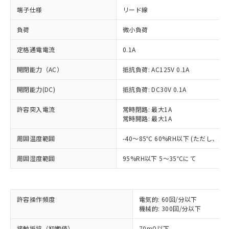
端子仕様
リード線
負荷
微小負荷
定格通電電流
0.1A
開閉能力（AC）
抵抗負荷: AC125V 0.1A
開閉能力(DC)
抵抗負荷: DC30V 0.1A
許容突入電流
常時閉路: 最大1A
常時開路: 最大1A
周囲温度範囲
-40～85℃ 60%RH以下 (ただし、
周囲湿度範囲
95%RH以下 5～35℃にて
※1 対応状況
許容操作頻度
電気的: 60回/分以下
対応済み：EU RoHS指令（10物質）の
機械的: 300回/分以下
非含有に対応した製品が提供可能な商品で
す。
接触抵抗（初期値）
70mΩ以下