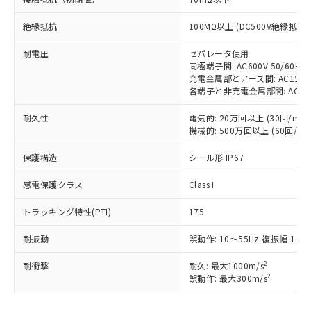
対応予定：EU RoHS指令（10物質）の非含
ご利用条件
有に対応した製品に切り替える予定のある
絶縁抵抗
100MΩ以上 (DC500V絶縁抵抗
商品です。
対応予定なし：EU RoHS指令（10物質）の
耐電圧
セパレータ使用
以下の条件をお読みいただき、同意のうえ
同極端子間: AC600V 50/60Hz 
非含有に非対応の商品で、対応品を出す予
ご利用ください。
充電金属部とアース間: AC1500V 
定はありません。
各端子と非充電金属部間: AC1500V
調査・確認中：EU RoHS指令（10物質）の
本サービスは、当社制御機器事業取扱
※1 中国RoHS○×表
非含有の対応状況を調査中または確認中の
商品の当社在庫状況および標準価格
耐久性
電気的: 20万回以上 (30回/min)
商品です。
機械的: 500万回以上 (60回/min
(税抜)を提供させていただくもので
「○」：最大均質材料含有率が中国RoHSの
非該当品：ライセンス料など無形物で、有
す。
基準値以下であることを示します。
害物質有無と関係のない商品です。
保護構造
シール形 IP67
当社制御機器事業取扱商品の中には、
「×」：最大均質材料含有率が中国RoHSの
仕入先様の事情により、非含有部品として
本サービスの対象外となる商品もある
基準値を超えていることを示します。
いたものが、含有品と判明した場合などや
感電保護クラス
Class I
当社は、これら貴社製品のうち、外国
ことをご了承ください。
「－」：未確認です。当社販売部門へお問
むを得ず変更することがあります。
為替および外国貿易法に定める商品
在庫状況および標準価格照会結果は、
い合わせください。
トラッキング特性(PTI)
175
（以下｢規制貨物等」という）を輸出
記載している更新日時点での社内デー
*EU RoHS指令（10物質）：
または国外への提供する場合は、日本
記
タに基づき作成されるものであり、閲
説明
鉛(Pb) 1000ppm以下、 水銀(Hg) 1000ppm以下、 カド
耐振動
誤動作: 10～55Hz 複振幅 1.5
*中国RoHS10物質の基準値 (GB/T26572)：
国政府の輸出許可(または役務取引許
号
覧された時点での実際の在庫および標
ミウム(Cd) 100ppm以下、
Pb(鉛) :1000ppm、 Hg(水銀) : 1000ppm、 Cd(カドミウ
可)を取得するなどの必要な手続きを
六価クロム(Cr(Ⅵ)) 1000ppm以下、ポリ臭化ビフェニル
ム) : 100ppm、
準価格とは異なる場合があることをご
2
耐衝撃
耐久: 最大1000m/s
類(PBB) 1000ppm以下、ポリ臭化ジフェニルエーテル類
Cr(Ⅵ)(六価クロム) : 1000ppm、 PBBs(ポリ臭化ビフェ
とります。
了承ください。
2
誤動作: 最大300m/s
(PBDE) 1000ppm以下、フタル酸ビス(2-エチルヘキシ
○
一定数以上の在庫あり
ニル類) : 1000ppm、 PBDEs(ポリ臭化ジフェニルエーテ
当社は規制貨物を破棄する場合は、完
ル) (DEHP)(別名：DOP) 1000ppm以下、フタル酸ブチ
正式な納期状況および標準価格はお客
ル類) : 1000ppm、
ルベンジル（BBP） 1000ppm以下、フタル酸ジブチル
全に破砕するなど、違法に輸出されな
DBP(フタル酸ジブチル) : 1000ppm、 DIBP(フタル酸ジ
様のお取引先、またはお客様担当のオ
（DBP） 1000ppm以下、フタル酸ジイソブチル