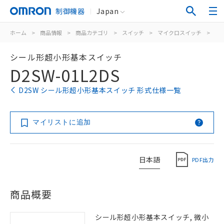
制御機器
Japan
ホーム
>
商品情報
>
商品カテゴリ
>
スイッチ
>
マイクロスイッチ
>
シ
シール形超小形基本スイッチ
D2SW-01L2DS
D2SW シール形超小形基本スイッチ 形式仕様一覧
マイリストに追加
日本語
PDF出力
商品概要
シール形超小形基本スイッチ, 微小