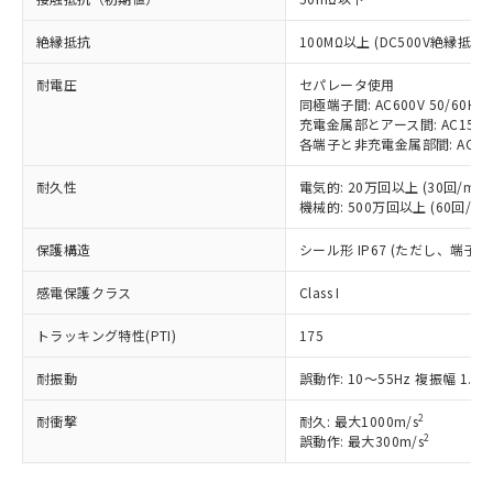
対応予定：EU RoHS指令（10物質）の非含
ご利用条件
有に対応した製品に切り替える予定のある
絶縁抵抗
100MΩ以上 (DC500V絶縁抵抗
商品です。
対応予定なし：EU RoHS指令（10物質）の
耐電圧
セパレータ使用
以下の条件をお読みいただき、同意のうえ
同極端子間: AC600V 50/60Hz 
非含有に非対応の商品で、対応品を出す予
ご利用ください。
充電金属部とアース間: AC1500V 
定はありません。
各端子と非充電金属部間: AC1500V
調査・確認中：EU RoHS指令（10物質）の
本サービスは、当社制御機器事業取扱
※1 中国RoHS○×表
非含有の対応状況を調査中または確認中の
商品の当社在庫状況および標準価格
耐久性
電気的: 20万回以上 (30回/min)
商品です。
機械的: 500万回以上 (60回/min
(税抜)を提供させていただくもので
「○」：最大均質材料含有率が中国RoHSの
非該当品：ライセンス料など無形物で、有
す。
基準値以下であることを示します。
害物質有無と関係のない商品です。
保護構造
シール形 IP67 (ただし、端子
当社制御機器事業取扱商品の中には、
「×」：最大均質材料含有率が中国RoHSの
仕入先様の事情により、非含有部品として
本サービスの対象外となる商品もある
基準値を超えていることを示します。
いたものが、含有品と判明した場合などや
感電保護クラス
Class I
当社は、これら貴社製品のうち、外国
ことをご了承ください。
「－」：未確認です。当社販売部門へお問
むを得ず変更することがあります。
為替および外国貿易法に定める商品
在庫状況および標準価格照会結果は、
い合わせください。
トラッキング特性(PTI)
175
（以下｢規制貨物等」という）を輸出
記載している更新日時点での社内デー
*EU RoHS指令（10物質）：
または国外への提供する場合は、日本
記
タに基づき作成されるものであり、閲
説明
鉛(Pb) 1000ppm以下、 水銀(Hg) 1000ppm以下、 カド
耐振動
誤動作: 10～55Hz 複振幅 1.5
*中国RoHS10物質の基準値 (GB/T26572)：
国政府の輸出許可(または役務取引許
号
覧された時点での実際の在庫および標
ミウム(Cd) 100ppm以下、
Pb(鉛) :1000ppm、 Hg(水銀) : 1000ppm、 Cd(カドミウ
可)を取得するなどの必要な手続きを
六価クロム(Cr(Ⅵ)) 1000ppm以下、ポリ臭化ビフェニル
ム) : 100ppm、
準価格とは異なる場合があることをご
2
耐衝撃
耐久: 最大1000m/s
類(PBB) 1000ppm以下、ポリ臭化ジフェニルエーテル類
Cr(Ⅵ)(六価クロム) : 1000ppm、 PBBs(ポリ臭化ビフェ
とります。
了承ください。
2
誤動作: 最大300m/s
(PBDE) 1000ppm以下、フタル酸ビス(2-エチルヘキシ
○
一定数以上の在庫あり
ニル類) : 1000ppm、 PBDEs(ポリ臭化ジフェニルエーテ
当社は規制貨物を破棄する場合は、完
ル) (DEHP)(別名：DOP) 1000ppm以下、フタル酸ブチ
正式な納期状況および標準価格はお客
ル類) : 1000ppm、
ルベンジル（BBP） 1000ppm以下、フタル酸ジブチル
全に破砕するなど、違法に輸出されな
DBP(フタル酸ジブチル) : 1000ppm、 DIBP(フタル酸ジ
様のお取引先、またはお客様担当のオ
（DBP） 1000ppm以下、フタル酸ジイソブチル