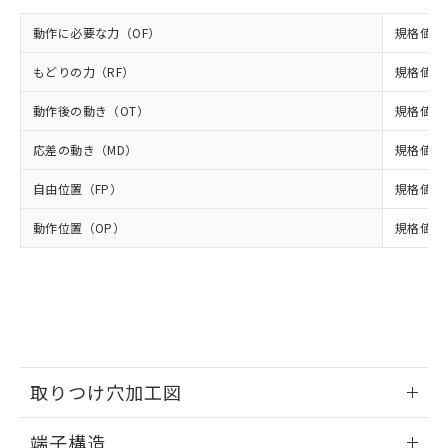
イソブチル) : 1000ppm、 BBP(フタル酸ブチルベンジ
△
一定数には満たないが在庫あり
いよう必要な手段を講じます。
ムロン制御機器販売店・当社販売員に
(DIBP) 1000ppm以下
ル) : 1000ppm、
当社は貴社製品を、核兵器、ミサイ
但し、RoHS指令で産業用監視および制御機器に対する
動作に必要な力（OF）
規格値 最
DEHP(フタル酸ビス(2-エチルヘキシル)) : 1000ppm
ご相談ください。
適用除外項目は除く。
ル、化学兵器、生物兵器またはその他
－
在庫なし(最新の在庫状況につ
オムロン制御機器販売店や当社販売拠
フタル酸エステル類の４物質については閾値を超える意
武器並びにこれらの製造装置等に一切
もどりの力（RF）
規格値 最
いては、お客様のお取引先、ま
図的な使用がないことを確認しています。
点は「
販売ネットワーク
」をご確認
※2 環境保護使用期限
使用いたしません。
たはお客様担当のオムロン制御
ください。
動作後の動き（OT）
規格値 最
当社は、貴社製品を第三者に販売する
機器販売店・当社販売員にご確
在庫状況および標準価格結果を当社の
※2 対応予定月
「ｅ」：有害物質（10物質）のすべてが基
場合は、上記1、2および3の内容を当
認ください)
事前の承諾なく第三者に漏洩または開
応差の動き（MD）
規格値 最
準値以下であることを示します。
該第三者に通知します。また当社は、
示しないようお願いします。
部品在庫の切り替え状況などにより、予定
「10」：通常の使用状況下において有害物
販売先および販売に係わる関係者が違
マイパーツ機能（部品リスト作成サー
空
受注生産機種、また在庫状況の
自由位置（FP）
規格値 最
月が前後することがあります。
質が外部に漏えいし、環境に深刻な影響を
法に輸出するおそれがある場合は、取
ビス）をご利用いただくには、I-Web
白
情報を公開していない機種
及ぼさない年数を意味します。
り引きをいたしません。
メンバーズにご登録されている必要が
動作位置（OP）
規格値 13
「－」：未確認です。当社販売部門へお問
あります。
い合わせください。
お客様が当ウェブサイト上で当社にご
※3 非含有証明書ダウンロード
登録された部品リストについて、当社
および当社の共同利用者が、当社の製
下記の非含有証明書をダウンロードするこ
品・サービスに関するお客様との取
とができます。
合意する
キャンセル
引・商談に必要な範囲で利用すること
をご了承ください。
EU RoHS指令（10物質）の非含有証明書
取りつけ穴加工図
※当社の共同利用者とは、
"個人情報
51物質の非含有証明書（当社基準）
の共同利用に関して"
の「1.共同利
※本証明書は発行日時点で非含有を証明す
情報更新：2024/07/25
用者の範囲」に記載されている法人を
端子構造