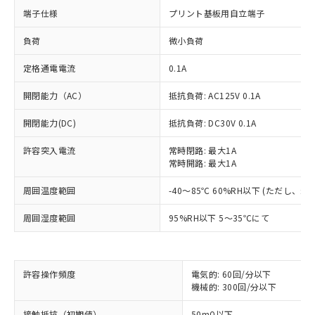
端子仕様
プリント基板用自立端子
負荷
微小負荷
定格通電電流
0.1A
開閉能力（AC）
抵抗負荷: AC125V 0.1A
開閉能力(DC)
抵抗負荷: DC30V 0.1A
許容突入電流
常時閉路: 最大1A
常時開路: 最大1A
周囲温度範囲
-40～85℃ 60%RH以下 (ただし、
周囲湿度範囲
95%RH以下 5～35℃にて
※1 対応状況
許容操作頻度
電気的: 60回/分以下
対応済み：EU RoHS指令（10物質）の
機械的: 300回/分以下
非含有に対応した製品が提供可能な商品で
す。
接触抵抗（初期値）
50mΩ以下