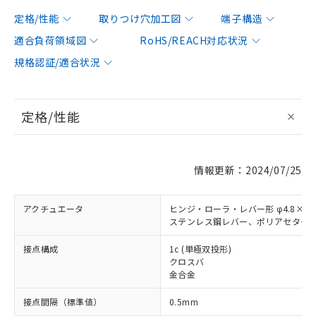
定格/性能
取りつけ穴加工図
端子構造
適合負荷領域図
RoHS/REACH対応状況
規格認証/適合状況
定格/性能
情報更新：2024/07/25
アクチュエータ
ヒンジ・ローラ・レバー形 φ4.8×3.
ステンレス鋼レバー、ポリアセター
接点構成
1c (単極双投形)
クロスバ
金合金
接点間隔（標準値）
0.5mm