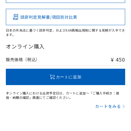
Pb
Hg
Cd
Cr(VI)
該非判定見解書/項目別対比表
O
O
O
O
日本の外為法に基づく該非判定、およびEAR再輸出規制に関する見解が入手でき
ます。
"対応済み"や非含有の記載がされた商品であっても、流通
在庫等で未対応品が混在する可能性があります。
オンライン購入
非含有品が必要な際は、弊社営業部門もしくは販売店へお
問い合わせください。
¥ 450
販売価格（税込）
この製品のRoHS/REACH対応状況ページへ
カートに追加
オンライン購入における出荷予定日は、カートに追加～「ご購入手続き：価
格・納期の確認」画面にてご確認ください。
カートをみる