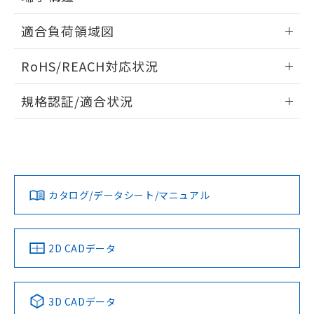
るもので、過去に遡って非含有を証明する
指します。
ものではありません。
ねじ取りつけ穴加工図
情報更新：2024/07/25
適合負荷領域図
また、RoHS指令のフタル酸エステル類４
物質の対応では、対応完了までの期間は出
情報更新：2024/07/25
荷製品に未対応品が混在することから備考
RoHS/REACH対応状況
欄に対応日を記載しておりました。
既に当社にて対応品への在庫切替を完了
情報更新：2026/7/29
規格認証/適合状況
していることから、特段のことがない限
り、2022年1月12日より割愛しておりま
EU RoHS
注意事項・凡例
D2SW-01L2DSについての規格認証/適合状況については、
す。
「カスタマーサポートセンタ お客様相談室」または貴社担当
オムロン営業員または販売店にお問い合わせください。
対応状況
対応予定月
※1
※2
プリント基板加工図
お問い合わせ
カタログ/データシート/マニュアル
対応済み
中国 RoHS
注意事項・凡例
2D CADデータ
中国 RoHS表
※1 ※2
3D CADデータ