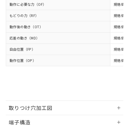
いよう必要な手段を講じます。
ムロン制御機器販売店・当社販売員に
(DIBP) 1000ppm以下
ル) : 1000ppm、
動作に必要な力（OF）
規格値 最
当社は貴社製品を、核兵器、ミサイ
但し、RoHS指令で産業用監視および制御機器に対する
DEHP(フタル酸ビス(2-エチルヘキシル)) : 1000ppm
ご相談ください。
適用除外項目は除く。
ル、化学兵器、生物兵器またはその他
－
在庫なし(最新の在庫状況につ
オムロン制御機器販売店や当社販売拠
フタル酸エステル類の４物質については閾値を超える意
もどりの力（RF）
規格値 最
武器並びにこれらの製造装置等に一切
いては、お客様のお取引先、ま
図的な使用がないことを確認しています。
点は「
販売ネットワーク
」をご確認
※2 環境保護使用期限
使用いたしません。
たはお客様担当のオムロン制御
ください。
動作後の動き（OT）
規格値 最
当社は、貴社製品を第三者に販売する
機器販売店・当社販売員にご確
在庫状況および標準価格結果を当社の
※2 対応予定月
「ｅ」：有害物質（10物質）のすべてが基
場合は、上記1、2および3の内容を当
認ください)
事前の承諾なく第三者に漏洩または開
応差の動き（MD）
規格値 最
準値以下であることを示します。
該第三者に通知します。また当社は、
示しないようお願いします。
部品在庫の切り替え状況などにより、予定
「10」：通常の使用状況下において有害物
販売先および販売に係わる関係者が違
自由位置（FP）
規格値 最
マイパーツ機能（部品リスト作成サー
空
受注生産機種、また在庫状況の
月が前後することがあります。
質が外部に漏えいし、環境に深刻な影響を
法に輸出するおそれがある場合は、取
ビス）をご利用いただくには、I-Web
白
情報を公開していない機種
及ぼさない年数を意味します。
り引きをいたしません。
動作位置（OP）
規格値 13
メンバーズにご登録されている必要が
「－」：未確認です。当社販売部門へお問
あります。
い合わせください。
お客様が当ウェブサイト上で当社にご
※3 非含有証明書ダウンロード
登録された部品リストについて、当社
および当社の共同利用者が、当社の製
下記の非含有証明書をダウンロードするこ
品・サービスに関するお客様との取
とができます。
合意する
キャンセル
引・商談に必要な範囲で利用すること
をご了承ください。
取りつけ穴加工図
EU RoHS指令（10物質）の非含有証明書
※当社の共同利用者とは、
"個人情報
51物質の非含有証明書（当社基準）
の共同利用に関して"
の「1.共同利
情報更新：2024/07/25
※本証明書は発行日時点で非含有を証明す
端子構造
用者の範囲」に記載されている法人を
るもので、過去に遡って非含有を証明する
指します。