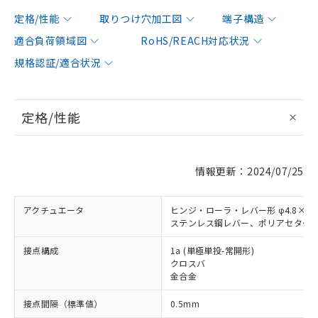
定格/性能
取りつけ穴加工図
端子構造
適合負荷領域図
RoHS/REACH対応状況
規格認証/適合状況
定格/性能
情報更新：2024/07/25
アクチュエータ
ヒンジ・ローラ・レバー形 φ4.8×3.
ステンレス鋼レバー、ポリアセター
接点構成
1a (単極単投-常開形)
クロスバ
金合金
接点間隔（標準値）
0.5mm