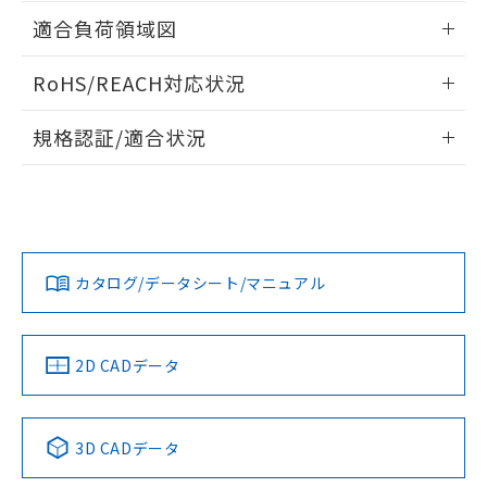
ねじ取りつけ穴加工図
情報更新：2024/07/25
ものではありません。
適合負荷領域図
また、RoHS指令のフタル酸エステル類４
物質の対応では、対応完了までの期間は出
情報更新：2024/07/25
RoHS/REACH対応状況
荷製品に未対応品が混在することから備考
欄に対応日を記載しておりました。
情報更新：2026/7/29
既に当社にて対応品への在庫切替を完了
規格認証/適合状況
していることから、特段のことがない限
EU RoHS
注意事項・凡例
り、2022年1月12日より割愛しておりま
D2SW-01L2-3Mについての規格認証/適合状況については、
す。
「カスタマーサポートセンタ お客様相談室」または貴社担当
オムロン営業員または販売店にお問い合わせください。
対応状況
対応予定月
※1
※2
お問い合わせ
カタログ/データシート/マニュアル
対応済み
中国 RoHS
注意事項・凡例
2D CADデータ
中国 RoHS表
※1 ※2
3D CADデータ
Pb
Hg
Cd
Cr(VI)