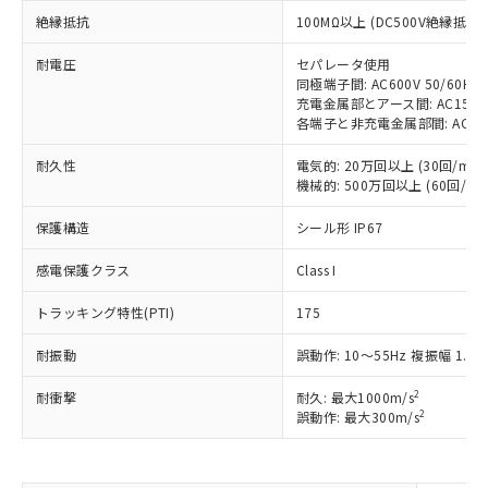
対応予定：EU RoHS指令（10物質）の非含
ご利用条件
絶縁抵抗
100MΩ以上 (DC500V絶縁抵抗
有に対応した製品に切り替える予定のある
商品です。
耐電圧
セパレータ使用
対応予定なし：EU RoHS指令（10物質）の
同極端子間: AC600V 50/60Hz 
以下の条件をお読みいただき、同意のうえ
非含有に非対応の商品で、対応品を出す予
充電金属部とアース間: AC1500V 
ご利用ください。
定はありません。
各端子と非充電金属部間: AC1500V
調査・確認中：EU RoHS指令（10物質）の
本サービスは、当社制御機器事業取扱
※1 中国RoHS○×表
非含有の対応状況を調査中または確認中の
耐久性
電気的: 20万回以上 (30回/min)
商品の当社在庫状況および標準価格
機械的: 500万回以上 (60回/min
商品です。
(税抜)を提供させていただくもので
「○」：最大均質材料含有率が中国RoHSの
非該当品：ライセンス料など無形物で、有
す。
保護構造
シール形 IP67
基準値以下であることを示します。
害物質有無と関係のない商品です。
当社制御機器事業取扱商品の中には、
「×」：最大均質材料含有率が中国RoHSの
仕入先様の事情により、非含有部品として
本サービスの対象外となる商品もある
感電保護クラス
Class I
基準値を超えていることを示します。
いたものが、含有品と判明した場合などや
当社は、これら貴社製品のうち、外国
ことをご了承ください。
「－」：未確認です。当社販売部門へお問
むを得ず変更することがあります。
為替および外国貿易法に定める商品
在庫状況および標準価格照会結果は、
トラッキング特性(PTI)
175
い合わせください。
（以下｢規制貨物等」という）を輸出
記載している更新日時点での社内デー
*EU RoHS指令（10物質）：
または国外への提供する場合は、日本
耐振動
誤動作: 10～55Hz 複振幅 1.5
記
タに基づき作成されるものであり、閲
説明
鉛(Pb) 1000ppm以下、 水銀(Hg) 1000ppm以下、 カド
*中国RoHS10物質の基準値 (GB/T26572)：
国政府の輸出許可(または役務取引許
号
覧された時点での実際の在庫および標
ミウム(Cd) 100ppm以下、
Pb(鉛) :1000ppm、 Hg(水銀) : 1000ppm、 Cd(カドミウ
可)を取得するなどの必要な手続きを
2
六価クロム(Cr(Ⅵ)) 1000ppm以下、ポリ臭化ビフェニル
耐衝撃
耐久: 最大1000m/s
ム) : 100ppm、
準価格とは異なる場合があることをご
類(PBB) 1000ppm以下、ポリ臭化ジフェニルエーテル類
2
Cr(Ⅵ)(六価クロム) : 1000ppm、 PBBs(ポリ臭化ビフェ
誤動作: 最大300m/s
とります。
了承ください。
(PBDE) 1000ppm以下、フタル酸ビス(2-エチルヘキシ
○
一定数以上の在庫あり
ニル類) : 1000ppm、 PBDEs(ポリ臭化ジフェニルエーテ
当社は規制貨物を破棄する場合は、完
ル) (DEHP)(別名：DOP) 1000ppm以下、フタル酸ブチ
正式な納期状況および標準価格はお客
ル類) : 1000ppm、
ルベンジル（BBP） 1000ppm以下、フタル酸ジブチル
全に破砕するなど、違法に輸出されな
DBP(フタル酸ジブチル) : 1000ppm、 DIBP(フタル酸ジ
様のお取引先、またはお客様担当のオ
（DBP） 1000ppm以下、フタル酸ジイソブチル
イソブチル) : 1000ppm、 BBP(フタル酸ブチルベンジ
△
一定数には満たないが在庫あり