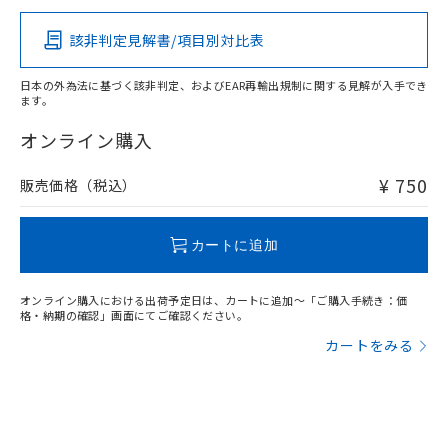
該非判定見解書/項目別対比表
O
O
O
O
日本の外為法に基づく該非判定、およびEAR再輸出規制に関する見解が入手でき
ます。
"対応済み"や非含有の記載がされた商品であっても、流通
在庫等で未対応品が混在する可能性があります。
オンライン購入
非含有品が必要な際は、弊社営業部門もしくは販売店へお
問い合わせください。
¥ 750
販売価格（税込）
この製品のRoHS/REACH対応状況ページへ
カートに追加
オンライン購入における出荷予定日は、カートに追加～「ご購入手続き：価
格・納期の確認」画面にてご確認ください。
カートをみる