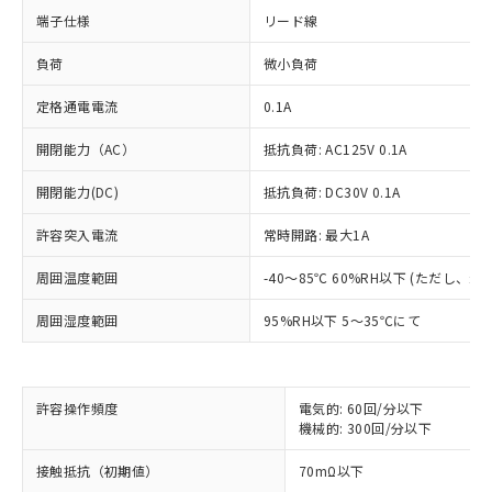
端子仕様
リード線
負荷
微小負荷
定格通電電流
0.1A
開閉能力（AC）
抵抗負荷: AC125V 0.1A
開閉能力(DC)
抵抗負荷: DC30V 0.1A
許容突入電流
常時開路: 最大1A
周囲温度範囲
-40～85℃ 60%RH以下 (ただし、
周囲湿度範囲
95%RH以下 5～35℃にて
※1 対応状況
許容操作頻度
電気的: 60回/分以下
対応済み：EU RoHS指令（10物質）の
機械的: 300回/分以下
非含有に対応した製品が提供可能な商品で
接触抵抗（初期値）
70mΩ以下
す。