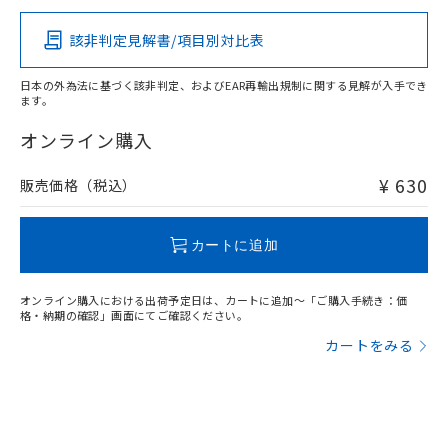
該非判定見解書/項目別対比表
O
O
O
O
日本の外為法に基づく該非判定、およびEAR再輸出規制に関する見解が入手でき
ます。
"対応済み"や非含有の記載がされた商品であっても、流通
在庫等で未対応品が混在する可能性があります。
オンライン購入
非含有品が必要な際は、弊社営業部門もしくは販売店へお
問い合わせください。
¥ 630
販売価格（税込）
この製品のRoHS/REACH対応状況ページへ
カートに追加
オンライン購入における出荷予定日は、カートに追加～「ご購入手続き：価
格・納期の確認」画面にてご確認ください。
カートをみる