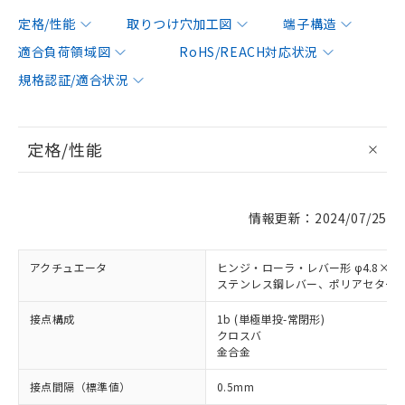
定格/性能
取りつけ穴加工図
端子構造
適合負荷領域図
RoHS/REACH対応状況
規格認証/適合状況
定格/性能
情報更新：2024/07/25
アクチュエータ
ヒンジ・ローラ・レバー形 φ4.8×3.
ステンレス鋼レバー、ポリアセター
接点構成
1b (単極単投-常閉形)
クロスバ
金合金
接点間隔（標準値）
0.5mm