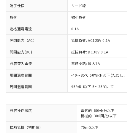
端子仕様
リード線
負荷
微小負荷
定格通電電流
0.1A
開閉能力（AC）
抵抗負荷: AC125V 0.1A
開閉能力(DC)
抵抗負荷: DC30V 0.1A
許容突入電流
常時閉路: 最大1A
周囲温度範囲
-40～85℃ 60%RH以下 (ただし、
周囲湿度範囲
95%RH以下 5～35℃にて
※1 対応状況
許容操作頻度
電気的: 60回/分以下
対応済み：EU RoHS指令（10物質）の
機械的: 300回/分以下
非含有に対応した製品が提供可能な商品で
接触抵抗（初期値）
70mΩ以下
す。