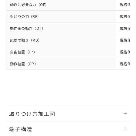
いよう必要な手段を講じます。
ムロン制御機器販売店・当社販売員に
(DIBP) 1000ppm以下
ル) : 1000ppm、
動作に必要な力（OF）
規格値 最
当社は貴社製品を、核兵器、ミサイ
但し、RoHS指令で産業用監視および制御機器に対する
DEHP(フタル酸ビス(2-エチルヘキシル)) : 1000ppm
ご相談ください。
適用除外項目は除く。
ル、化学兵器、生物兵器またはその他
－
在庫なし(最新の在庫状況につ
オムロン制御機器販売店や当社販売拠
フタル酸エステル類の４物質については閾値を超える意
もどりの力（RF）
規格値 最
武器並びにこれらの製造装置等に一切
いては、お客様のお取引先、ま
図的な使用がないことを確認しています。
点は「
販売ネットワーク
」をご確認
※2 環境保護使用期限
使用いたしません。
たはお客様担当のオムロン制御
ください。
動作後の動き（OT）
規格値 最
当社は、貴社製品を第三者に販売する
機器販売店・当社販売員にご確
在庫状況および標準価格結果を当社の
※2 対応予定月
「ｅ」：有害物質（10物質）のすべてが基
場合は、上記1、2および3の内容を当
認ください)
事前の承諾なく第三者に漏洩または開
応差の動き（MD）
規格値 最
準値以下であることを示します。
該第三者に通知します。また当社は、
示しないようお願いします。
部品在庫の切り替え状況などにより、予定
「10」：通常の使用状況下において有害物
販売先および販売に係わる関係者が違
自由位置（FP）
規格値 最
マイパーツ機能（部品リスト作成サー
空
受注生産機種、また在庫状況の
月が前後することがあります。
質が外部に漏えいし、環境に深刻な影響を
法に輸出するおそれがある場合は、取
ビス）をご利用いただくには、I-Web
白
情報を公開していない機種
及ぼさない年数を意味します。
り引きをいたしません。
動作位置（OP）
規格値 13
メンバーズにご登録されている必要が
「－」：未確認です。当社販売部門へお問
あります。
い合わせください。
お客様が当ウェブサイト上で当社にご
※3 非含有証明書ダウンロード
登録された部品リストについて、当社
および当社の共同利用者が、当社の製
下記の非含有証明書をダウンロードするこ
品・サービスに関するお客様との取
とができます。
合意する
キャンセル
引・商談に必要な範囲で利用すること
をご了承ください。
取りつけ穴加工図
EU RoHS指令（10物質）の非含有証明書
※当社の共同利用者とは、
"個人情報
51物質の非含有証明書（当社基準）
の共同利用に関して"
の「1.共同利
情報更新：2024/07/25
※本証明書は発行日時点で非含有を証明す
端子構造
用者の範囲」に記載されている法人を
るもので、過去に遡って非含有を証明する
指します。