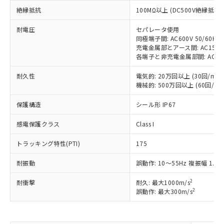
対応予定：EU RoHS指令（10物質）の非含
ご利用条件
絶縁抵抗
100MΩ以上 (DC500V絶縁抵抗
有に対応した製品に切り替える予定のある
商品です。
耐電圧
セパレータ使用
対応予定なし：EU RoHS指令（10物質）の
同極端子間: AC600V 50/60Hz 
以下の条件をお読みいただき、同意のうえ
非含有に非対応の商品で、対応品を出す予
充電金属部とアース間: AC1500V 
ご利用ください。
定はありません。
各端子と非充電金属部間: AC1500V
調査・確認中：EU RoHS指令（10物質）の
本サービスは、当社制御機器事業取扱
※1 中国RoHS○×表
非含有の対応状況を調査中または確認中の
耐久性
電気的: 20万回以上 (30回/min)
商品の当社在庫状況および標準価格
機械的: 500万回以上 (60回/min
商品です。
(税抜)を提供させていただくもので
「○」：最大均質材料含有率が中国RoHSの
非該当品：ライセンス料など無形物で、有
す。
保護構造
シール形 IP67
基準値以下であることを示します。
害物質有無と関係のない商品です。
当社制御機器事業取扱商品の中には、
「×」：最大均質材料含有率が中国RoHSの
仕入先様の事情により、非含有部品として
本サービスの対象外となる商品もある
感電保護クラス
Class I
基準値を超えていることを示します。
いたものが、含有品と判明した場合などや
当社は、これら貴社製品のうち、外国
ことをご了承ください。
「－」：未確認です。当社販売部門へお問
むを得ず変更することがあります。
為替および外国貿易法に定める商品
在庫状況および標準価格照会結果は、
トラッキング特性(PTI)
175
い合わせください。
（以下｢規制貨物等」という）を輸出
記載している更新日時点での社内デー
*EU RoHS指令（10物質）：
または国外への提供する場合は、日本
耐振動
誤動作: 10～55Hz 複振幅 1.5
記
タに基づき作成されるものであり、閲
説明
鉛(Pb) 1000ppm以下、 水銀(Hg) 1000ppm以下、 カド
*中国RoHS10物質の基準値 (GB/T26572)：
国政府の輸出許可(または役務取引許
号
覧された時点での実際の在庫および標
ミウム(Cd) 100ppm以下、
Pb(鉛) :1000ppm、 Hg(水銀) : 1000ppm、 Cd(カドミウ
可)を取得するなどの必要な手続きを
2
六価クロム(Cr(Ⅵ)) 1000ppm以下、ポリ臭化ビフェニル
耐衝撃
耐久: 最大1000m/s
ム) : 100ppm、
準価格とは異なる場合があることをご
類(PBB) 1000ppm以下、ポリ臭化ジフェニルエーテル類
2
Cr(Ⅵ)(六価クロム) : 1000ppm、 PBBs(ポリ臭化ビフェ
誤動作: 最大300m/s
とります。
了承ください。
(PBDE) 1000ppm以下、フタル酸ビス(2-エチルヘキシ
○
一定数以上の在庫あり
ニル類) : 1000ppm、 PBDEs(ポリ臭化ジフェニルエーテ
当社は規制貨物を破棄する場合は、完
ル) (DEHP)(別名：DOP) 1000ppm以下、フタル酸ブチ
正式な納期状況および標準価格はお客
ル類) : 1000ppm、
ルベンジル（BBP） 1000ppm以下、フタル酸ジブチル
全に破砕するなど、違法に輸出されな
DBP(フタル酸ジブチル) : 1000ppm、 DIBP(フタル酸ジ
様のお取引先、またはお客様担当のオ
（DBP） 1000ppm以下、フタル酸ジイソブチル
イソブチル) : 1000ppm、 BBP(フタル酸ブチルベンジ
△
一定数には満たないが在庫あり