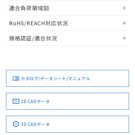
ねじ取りつけ穴加工図
情報更新：2024/07/25
ものではありません。
適合負荷領域図
また、RoHS指令のフタル酸エステル類４
物質の対応では、対応完了までの期間は出
情報更新：2024/07/25
RoHS/REACH対応状況
荷製品に未対応品が混在することから備考
欄に対応日を記載しておりました。
情報更新：2026/7/29
既に当社にて対応品への在庫切替を完了
規格認証/適合状況
していることから、特段のことがない限
EU RoHS
注意事項・凡例
り、2022年1月12日より割愛しておりま
D2SW-01L2-2Mについての規格認証/適合状況については、
す。
「カスタマーサポートセンタ お客様相談室」または貴社担当
オムロン営業員または販売店にお問い合わせください。
対応状況
対応予定月
※1
※2
お問い合わせ
カタログ/データシート/マニュアル
対応済み
中国 RoHS
注意事項・凡例
2D CADデータ
中国 RoHS表
※1 ※2
3D CADデータ
Pb
Hg
Cd
Cr(VI)