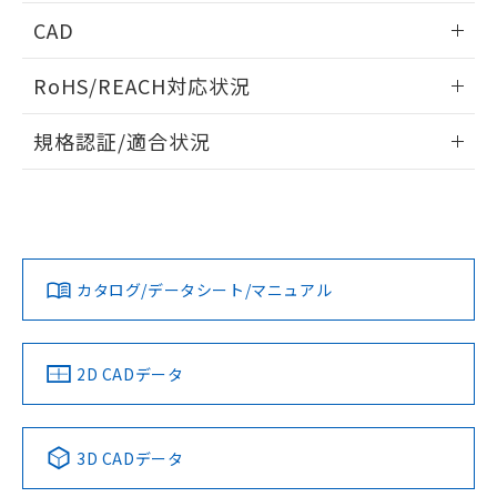
指します。
ものではありません。
情報更新：2024/07/25
CAD
また、RoHS指令のフタル酸エステル類４
物質の対応では、対応完了までの期間は出
ログイン/会員登録いただくと、CADデータをダウンロー
RoHS/REACH対応状況
荷製品に未対応品が混在することから備考
ドすることができます。
欄に対応日を記載しておりました。
情報更新：2026/7/29
既に当社にて対応品への在庫切替を完了
規格認証/適合状況
していることから、特段のことがない限
ログイン/会員登録
EU RoHS
注意事項・凡例
り、2022年1月12日より割愛しておりま
D2S-5L13-Fについての規格認証/適合状況については、「カ
す。
スタマーサポートセンタ お客様相談室」または貴社担当オム
ロン営業員または販売店にお問い合わせください。
対応状況
対応予定月
※1
※2
ダウンロードデータをご利用いただく前に、以下を必ずお読
みください。
お問い合わせ
カタログ/データシート/マニュアル
対応済み
ソフトウェアの使用条件
中国 RoHS
注意事項・凡例
2D CADデータ
中国 RoHS表
※1 ※2
3D CADデータ
Pb
Hg
Cd
Cr(VI)