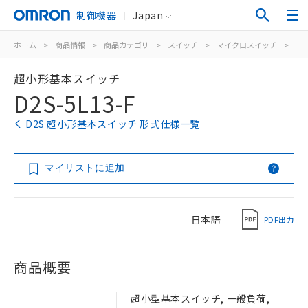
制御機器
Japan
ホーム
>
商品情報
>
商品カテゴリ
>
スイッチ
>
マイクロスイッチ
>
超
超小形基本スイッチ
D2S-5L13-F
D2S 超小形基本スイッチ 形式仕様一覧
マイリストに追加
日本語
PDF出力
商品概要
超小型基本スイッチ, 一般負荷,