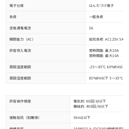
端子仕様
はんだづけ端子
負荷
一般負荷
定格通電電流
5A
開閉能力（AC）
抵抗負荷: AC125V 5A、A
許容突入電流
常時閉路: 最大20A
常時開路: 最大10A
周囲温度範囲
-25～85℃ 60%RH以下
周囲湿度範囲
85%RH以下 5～35℃に
※1 対応状況
許容操作頻度
電気的: 60回/分以下
機械的: 400回/分以下
対応済み：EU RoHS指令（10物質）の
接触抵抗（初期値）
50mΩ以下
非含有に対応した製品が提供可能な商品で
す。
絶縁抵抗
100MΩ以上 (DC500V絶縁抵抗計に