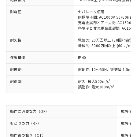
対応予定：EU RoHS指令（10物質）の非含
ご利用条件
有に対応した製品に切り替える予定のある
耐電圧
セパレータ使用
商品です。
同極端子間: AC1000V 50/60Hz 1
対応予定なし：EU RoHS指令（10物質）の
充電金属部とアース間: AC1500V 50
以下の条件をお読みいただき、同意のうえ
非含有に非対応の商品で、対応品を出す予
各端子と非充電金属部間: AC1500V 5
ご利用ください。
定はありません。
調査・確認中：EU RoHS指令（10物質）の
耐久性
電気的: 20万回以上 (30回/min)
本サービスは、当社制御機器事業取扱
※1 中国RoHS○×表
機械的: 3000万回以上 (60回/min)
非含有の対応状況を調査中または確認中の
商品の当社在庫状況および標準価格
商品です。
(税抜)を提供させていただくもので
保護構造
IP40
「○」：最大均質材料含有率が中国RoHSの
非該当品：ライセンス料など無形物で、有
す。
基準値以下であることを示します。
害物質有無と関係のない商品です。
当社制御機器事業取扱商品の中には、
耐振動
誤動作: 10～55Hz 複振幅 1.5mm
「×」：最大均質材料含有率が中国RoHSの
仕入先様の事情により、非含有部品として
本サービスの対象外となる商品もある
基準値を超えていることを示します。
いたものが、含有品と判明した場合などや
当社は、これら貴社製品のうち、外国
ことをご了承ください。
2
耐衝撃
耐久: 最大500m/s
「－」：未確認です。当社販売部門へお問
むを得ず変更することがあります。
為替および外国貿易法に定める商品
2
誤動作: 最大200m/s
在庫状況および標準価格照会結果は、
い合わせください。
（以下｢規制貨物等」という）を輸出
記載している更新日時点での社内デー
*EU RoHS指令（10物質）：
または国外への提供する場合は、日本
記
タに基づき作成されるものであり、閲
説明
鉛(Pb) 1000ppm以下、 水銀(Hg) 1000ppm以下、 カド
*中国RoHS10物質の基準値 (GB/T26572)：
国政府の輸出許可(または役務取引許
号
覧された時点での実際の在庫および標
ミウム(Cd) 100ppm以下、
Pb(鉛) :1000ppm、 Hg(水銀) : 1000ppm、 Cd(カドミウ
動作に必要な力（OF）
可)を取得するなどの必要な手続きを
規格値 最
六価クロム(Cr(Ⅵ)) 1000ppm以下、ポリ臭化ビフェニル
ム) : 100ppm、
準価格とは異なる場合があることをご
類(PBB) 1000ppm以下、ポリ臭化ジフェニルエーテル類
Cr(Ⅵ)(六価クロム) : 1000ppm、 PBBs(ポリ臭化ビフェ
とります。
了承ください。
(PBDE) 1000ppm以下、フタル酸ビス(2-エチルヘキシ
○
一定数以上の在庫あり
ニル類) : 1000ppm、 PBDEs(ポリ臭化ジフェニルエーテ
もどりの力（RF）
規格値 最
当社は規制貨物を破棄する場合は、完
ル) (DEHP)(別名：DOP) 1000ppm以下、フタル酸ブチ
正式な納期状況および標準価格はお客
ル類) : 1000ppm、
ルベンジル（BBP） 1000ppm以下、フタル酸ジブチル
全に破砕するなど、違法に輸出されな
DBP(フタル酸ジブチル) : 1000ppm、 DIBP(フタル酸ジ
様のお取引先、またはお客様担当のオ
（DBP） 1000ppm以下、フタル酸ジイソブチル
動作後の動き（OT）
規格値 最
イソブチル) : 1000ppm、 BBP(フタル酸ブチルベンジ
△
一定数には満たないが在庫あり