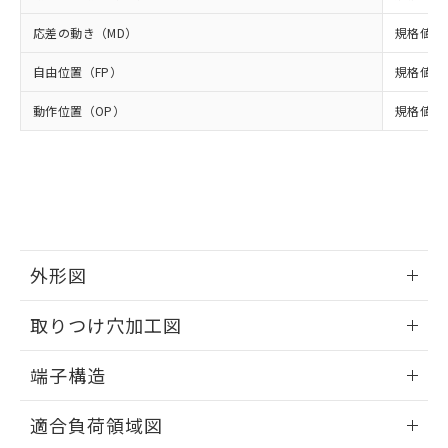
いよう必要な手段を講じます。
ムロン制御機器販売店・当社販売員に
(DIBP) 1000ppm以下
ル) : 1000ppm、
当社は貴社製品を、核兵器、ミサイ
但し、RoHS指令で産業用監視および制御機器に対する
DEHP(フタル酸ビス(2-エチルヘキシル)) : 1000ppm
ご相談ください。
応差の動き（MD）
規格値 最
適用除外項目は除く。
ル、化学兵器、生物兵器またはその他
－
在庫なし(最新の在庫状況につ
オムロン制御機器販売店や当社販売拠
フタル酸エステル類の４物質については閾値を超える意
武器並びにこれらの製造装置等に一切
いては、お客様のお取引先、ま
図的な使用がないことを確認しています。
点は「
販売ネットワーク
」をご確認
自由位置（FP）
規格値 最
※2 環境保護使用期限
使用いたしません。
たはお客様担当のオムロン制御
ください。
当社は、貴社製品を第三者に販売する
機器販売店・当社販売員にご確
動作位置（OP）
在庫状況および標準価格結果を当社の
規格値 10
※2 対応予定月
「ｅ」：有害物質（10物質）のすべてが基
場合は、上記1、2および3の内容を当
認ください)
事前の承諾なく第三者に漏洩または開
準値以下であることを示します。
該第三者に通知します。また当社は、
示しないようお願いします。
部品在庫の切り替え状況などにより、予定
「10」：通常の使用状況下において有害物
販売先および販売に係わる関係者が違
マイパーツ機能（部品リスト作成サー
空
受注生産機種、また在庫状況の
月が前後することがあります。
質が外部に漏えいし、環境に深刻な影響を
法に輸出するおそれがある場合は、取
ビス）をご利用いただくには、I-Web
白
情報を公開していない機種
及ぼさない年数を意味します。
り引きをいたしません。
メンバーズにご登録されている必要が
「－」：未確認です。当社販売部門へお問
あります。
い合わせください。
お客様が当ウェブサイト上で当社にご
※3 非含有証明書ダウンロード
外形図
登録された部品リストについて、当社
および当社の共同利用者が、当社の製
情報更新：2024/07/25
下記の非含有証明書をダウンロードするこ
取りつけ穴加工図
品・サービスに関するお客様との取
とができます。
合意する
キャンセル
引・商談に必要な範囲で利用すること
情報更新：2024/07/25
をご了承ください。
端子構造
EU RoHS指令（10物質）の非含有証明書
※当社の共同利用者とは、
"個人情報
51物質の非含有証明書（当社基準）
ねじ取りつけ穴加工図
の共同利用に関して"
の「1.共同利
情報更新：2024/07/25
※本証明書は発行日時点で非含有を証明す
適合負荷領域図
用者の範囲」に記載されている法人を
るもので、過去に遡って非含有を証明する