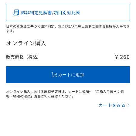
該非判定見解書/項目別対比表
O
O
O
O
日本の外為法に基づく該非判定、およびEAR再輸出規制に関する見解が入手でき
ます。
"対応済み"や非含有の記載がされた商品であっても、流通
在庫等で未対応品が混在する可能性があります。
オンライン購入
非含有品が必要な際は、弊社営業部門もしくは販売店へお
問い合わせください。
¥ 260
販売価格（税込）
この製品のRoHS/REACH対応状況ページへ
カートに追加
オンライン購入における出荷予定日は、カートに追加～「ご購入手続き：価
格・納期の確認」画面にてご確認ください。
カートをみる