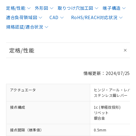
定格/性能
外形図
取りつけ穴加工図
端子構造
適合負荷領域図
CAD
RoHS/REACH対応状況
規格認証/適合状況
定格/性能
情報更新：2024/07/25
アクチュエータ
ヒンジ・アール・レバー
ステンレス鋼レバー
接点構成
1c (単極双投形)
リベット
銀合金
接点間隔（標準値）
0.5mm