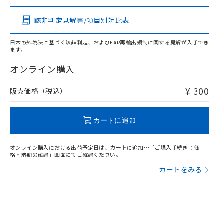
該非判定見解書/項目別対比表
O
O
O
O
日本の外為法に基づく該非判定、およびEAR再輸出規制に関する見解が入手でき
ます。
"対応済み"や非含有の記載がされた商品であっても、流通
在庫等で未対応品が混在する可能性があります。
オンライン購入
非含有品が必要な際は、弊社営業部門もしくは販売店へお
問い合わせください。
¥ 300
販売価格（税込）
この製品のRoHS/REACH対応状況ページへ
カートに追加
オンライン購入における出荷予定日は、カートに追加～「ご購入手続き：価
格・納期の確認」画面にてご確認ください。
カートをみる