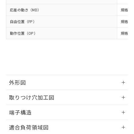
いよう必要な手段を講じます。
ムロン制御機器販売店・当社販売員に
(DIBP) 1000ppm以下
ル) : 1000ppm、
当社は貴社製品を、核兵器、ミサイ
但し、RoHS指令で産業用監視および制御機器に対する
DEHP(フタル酸ビス(2-エチルヘキシル)) : 1000ppm
ご相談ください。
応差の動き（MD）
規格値 
適用除外項目は除く。
ル、化学兵器、生物兵器またはその他
－
在庫なし(最新の在庫状況につ
オムロン制御機器販売店や当社販売拠
フタル酸エステル類の４物質については閾値を超える意
武器並びにこれらの製造装置等に一切
いては、お客様のお取引先、ま
図的な使用がないことを確認しています。
点は「
販売ネットワーク
」をご確認
自由位置（FP）
規格値 
※2 環境保護使用期限
使用いたしません。
たはお客様担当のオムロン制御
ください。
当社は、貴社製品を第三者に販売する
機器販売店・当社販売員にご確
動作位置（OP）
在庫状況および標準価格結果を当社の
規格値 8
※2 対応予定月
「ｅ」：有害物質（10物質）のすべてが基
場合は、上記1、2および3の内容を当
認ください)
事前の承諾なく第三者に漏洩または開
準値以下であることを示します。
該第三者に通知します。また当社は、
示しないようお願いします。
部品在庫の切り替え状況などにより、予定
「10」：通常の使用状況下において有害物
販売先および販売に係わる関係者が違
マイパーツ機能（部品リスト作成サー
空
受注生産機種、また在庫状況の
月が前後することがあります。
質が外部に漏えいし、環境に深刻な影響を
法に輸出するおそれがある場合は、取
ビス）をご利用いただくには、I-Web
白
情報を公開していない機種
及ぼさない年数を意味します。
り引きをいたしません。
メンバーズにご登録されている必要が
「－」：未確認です。当社販売部門へお問
あります。
い合わせください。
お客様が当ウェブサイト上で当社にご
※3 非含有証明書ダウンロード
外形図
登録された部品リストについて、当社
および当社の共同利用者が、当社の製
情報更新：2024/07/25
下記の非含有証明書をダウンロードするこ
取りつけ穴加工図
品・サービスに関するお客様との取
とができます。
合意する
キャンセル
引・商談に必要な範囲で利用すること
情報更新：2024/07/25
をご了承ください。
端子構造
EU RoHS指令（10物質）の非含有証明書
※当社の共同利用者とは、
"個人情報
51物質の非含有証明書（当社基準）
ねじ取りつけ穴加工図
の共同利用に関して"
の「1.共同利
情報更新：2024/07/25
※本証明書は発行日時点で非含有を証明す
適合負荷領域図
用者の範囲」に記載されている法人を
るもので、過去に遡って非含有を証明する