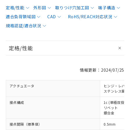
定格/性能
外形図
取りつけ穴加工図
端子構造
適合負荷領域図
CAD
RoHS/REACH対応状況
規格認証/適合状況
定格/性能
情報更新：2024/07/25
アクチュエータ
ヒンジ・レバー
ステンレス鋼レ
接点構成
1c (単極双投形)
リベット
銀合金
接点間隔（標準値）
0.5mm