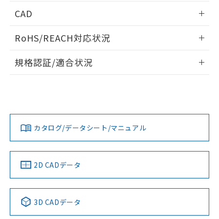
指します。
ものではありません。
情報更新：2024/07/25
CAD
また、RoHS指令のフタル酸エステル類４
物質の対応では、対応完了までの期間は出
ログイン/会員登録いただくと、CADデータをダウンロー
RoHS/REACH対応状況
荷製品に未対応品が混在することから備考
ドすることができます。
欄に対応日を記載しておりました。
情報更新：2026/7/29
既に当社にて対応品への在庫切替を完了
規格認証/適合状況
していることから、特段のことがない限
ログイン/会員登録
EU RoHS
注意事項・凡例
り、2022年1月12日より割愛しておりま
D2S-10LDについての規格認証/適合状況については、「カス
す。
タマーサポートセンタ お客様相談室」または貴社担当オムロ
プリント基板加工図
ン営業員または販売店にお問い合わせください。
対応状況
対応予定月
※1
※2
ダウンロードデータをご利用いただく前に、以下を必ずお読
みください。
お問い合わせ
カタログ/データシート/マニュアル
対応済み
ソフトウェアの使用条件
中国 RoHS
注意事項・凡例
2D CADデータ
中国 RoHS表
※1 ※2
3D CADデータ
Pb
Hg
Cd
Cr(VI)