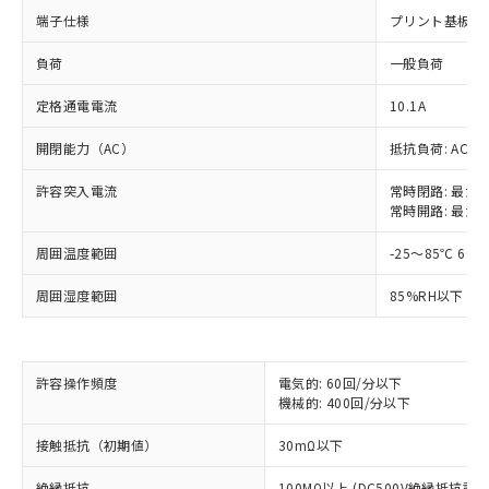
端子仕様
プリント基板用
負荷
一般負荷
定格通電電流
10.1A
開閉能力（AC）
抵抗負荷: AC250
許容突入電流
常時閉路: 最大2
常時開路: 最大1
周囲温度範囲
-25～85℃ 60
周囲湿度範囲
85%RH以下 5
※1 対応状況
許容操作頻度
電気的: 60回/分以下
機械的: 400回/分以下
対応済み：EU RoHS指令（10物質）の
接触抵抗（初期値）
30mΩ以下
非含有に対応した製品が提供可能な商品で
す。
絶縁抵抗
100MΩ以上 (DC500V絶縁抵抗計に