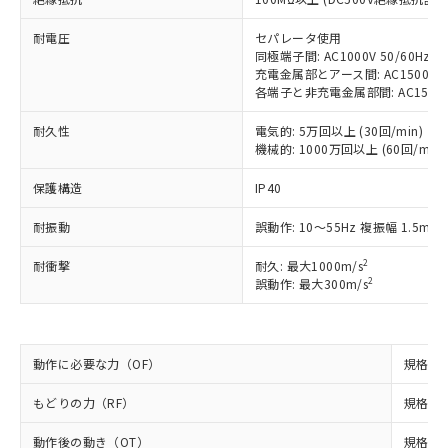
対応予定：EU RoHS指令（10物質）の非含
ご利用条件
有に対応した製品に切り替える予定のある
耐電圧
セパレータ使用
商品です。
同極端子間: AC1000V 50/60Hz 1
対応予定なし：EU RoHS指令（10物質）の
充電金属部とアース間: AC1500V 50
以下の条件をお読みいただき、同意のうえ
非含有に非対応の商品で、対応品を出す予
各端子と非充電金属部間: AC1500V 5
ご利用ください。
定はありません。
調査・確認中：EU RoHS指令（10物質）の
耐久性
電気的: 5万回以上 (30回/min)
本サービスは、当社制御機器事業取扱
※1 中国RoHS○×表
機械的: 1000万回以上 (60回/min)
非含有の対応状況を調査中または確認中の
商品の当社在庫状況および標準価格
商品です。
(税抜)を提供させていただくもので
保護構造
IP40
「○」：最大均質材料含有率が中国RoHSの
非該当品：ライセンス料など無形物で、有
す。
基準値以下であることを示します。
害物質有無と関係のない商品です。
当社制御機器事業取扱商品の中には、
耐振動
誤動作: 10～55Hz 複振幅 1.5mm
「×」：最大均質材料含有率が中国RoHSの
仕入先様の事情により、非含有部品として
本サービスの対象外となる商品もある
基準値を超えていることを示します。
いたものが、含有品と判明した場合などや
当社は、これら貴社製品のうち、外国
ことをご了承ください。
2
耐衝撃
耐久: 最大1000m/s
「－」：未確認です。当社販売部門へお問
むを得ず変更することがあります。
為替および外国貿易法に定める商品
2
誤動作: 最大300m/s
在庫状況および標準価格照会結果は、
い合わせください。
（以下｢規制貨物等」という）を輸出
記載している更新日時点での社内デー
*EU RoHS指令（10物質）：
または国外への提供する場合は、日本
記
タに基づき作成されるものであり、閲
説明
鉛(Pb) 1000ppm以下、 水銀(Hg) 1000ppm以下、 カド
*中国RoHS10物質の基準値 (GB/T26572)：
国政府の輸出許可(または役務取引許
号
覧された時点での実際の在庫および標
ミウム(Cd) 100ppm以下、
Pb(鉛) :1000ppm、 Hg(水銀) : 1000ppm、 Cd(カドミウ
動作に必要な力（OF）
可)を取得するなどの必要な手続きを
規格値 
六価クロム(Cr(Ⅵ)) 1000ppm以下、ポリ臭化ビフェニル
ム) : 100ppm、
準価格とは異なる場合があることをご
類(PBB) 1000ppm以下、ポリ臭化ジフェニルエーテル類
Cr(Ⅵ)(六価クロム) : 1000ppm、 PBBs(ポリ臭化ビフェ
とります。
了承ください。
(PBDE) 1000ppm以下、フタル酸ビス(2-エチルヘキシ
○
一定数以上の在庫あり
ニル類) : 1000ppm、 PBDEs(ポリ臭化ジフェニルエーテ
もどりの力（RF）
規格値 
当社は規制貨物を破棄する場合は、完
ル) (DEHP)(別名：DOP) 1000ppm以下、フタル酸ブチ
正式な納期状況および標準価格はお客
ル類) : 1000ppm、
ルベンジル（BBP） 1000ppm以下、フタル酸ジブチル
全に破砕するなど、違法に輸出されな
DBP(フタル酸ジブチル) : 1000ppm、 DIBP(フタル酸ジ
様のお取引先、またはお客様担当のオ
（DBP） 1000ppm以下、フタル酸ジイソブチル
動作後の動き（OT）
規格値 
イソブチル) : 1000ppm、 BBP(フタル酸ブチルベンジ
△
一定数には満たないが在庫あり