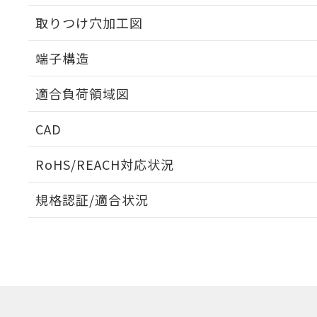
取りつけ穴加工図
端子構造
ねじ取りつけ穴加工図
適合負荷領域図
CAD
ログイン/会員登録いただくと、CADデータをダウンロ
RoHS/REACH対応状況
規格認証/適合状況
EU RoHS
注意事項・凡例
D2S-10L2についての規格認証/適合状況については、「
にお問い合わせください。
ダウンロードデータをご利用いただく前に、以下を必ずお読
対応状況
対応予定月
※1
※2
ソフトウェアの使用条件
対応済み