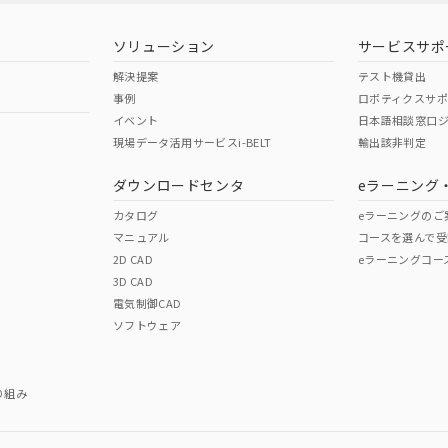
ソリューション
サービスサポ
解決提案
テスト機貸出
事例
ロボティクスサ
イベント
日本語相談窓口
現場データ活用サービスi-BELT
輸出該非判定
I)
PBBs
PBDEs
DBP
ダウンロードセンタ
eラーニング
カタログ
eラーニングのご
マニュアル
コースを選んで受
O
O
O
2D CAD
eラーニングコー
3D CAD
電気制御CAD
在庫等で未対応品が混在する可能性があります。
ソフトウェア
問い合わせください。
この製品のRoHS/REACH対応
り組み