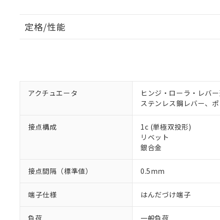
定格/性能
アクチュエータ
ヒンジ・ローラ・レバー形 
ステンレス鋼レバー、ポ
接点構成
1c (単極双投形)
リベット
銀合金
接点間隔（標準値）
0.5mm
端子仕様
はんだづけ端子
負荷
一般負荷