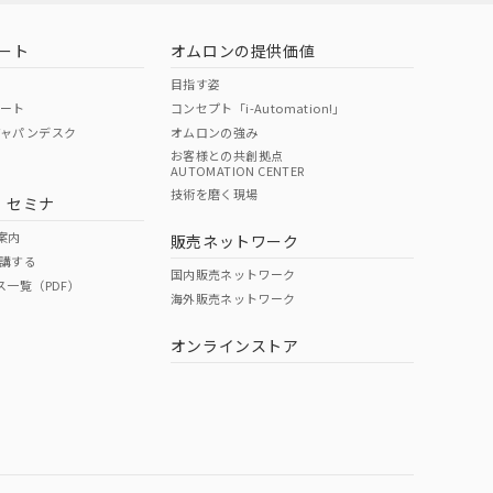
ート
オムロンの提供価値
目指す姿
ポート
コンセプト「i-Automation!」
ジャパンデスク
オムロンの強み
お客様との共創拠点
AUTOMATION CENTER
DIBP
BBP
DEHP
環境保護
技術を磨く現場
・セミナ
使用期限
案内
販売ネットワーク
講する
O
O
O
e
国内販売ネットワーク
ス一覧（PDF）
海外販売ネットワーク
オンラインストア
状況ページへ