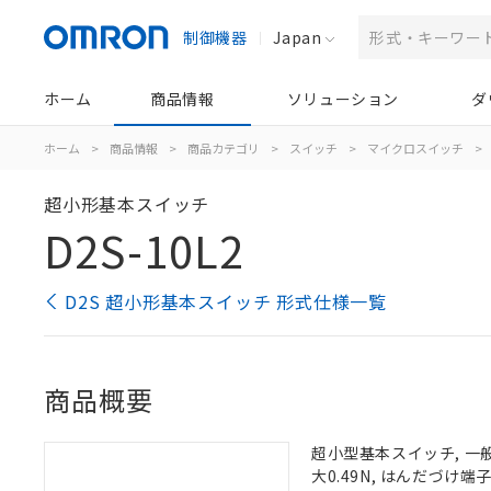
制御機器
Japan
ホーム
商品情報
ソリューション
ダ
ホーム
>
商品情報
>
商品カテゴリ
>
スイッチ
>
マイクロスイッチ
>
超小形基本スイッチ
D2S-10L2
D2S 超小形基本スイッチ 形式仕様一覧
商品概要
超小型基本スイッチ, 一般負
大0.49N, はんだづけ端