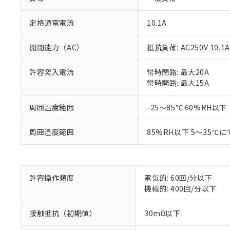
定格通電電流
10.1A
開閉能力（AC）
抵抗負荷: AC250V 10.1A
許容突入電流
常時閉路: 最大20A
常時開路: 最大15A
※1 対応状況
周囲温度範囲
-25～85℃ 60%RH以下
対応済み：EU
対応予定：EU R
周囲湿度範囲
85%RH以下 5～35℃に
対応予定なし：EU
調査・確認中：EU
ご利用条件
非該当品：ライセ
※1 中国RoHS
仕入先様の事情に
許容操作頻度
電気的: 60回/分以下
があります。
以下の条件をお読
機械的: 400回/分以下
「○」：最大均質
「×」：最大均質
本サービスは
当社は、これ
*EU RoHS指令（10物
「－」：未確認で
接触抵抗（初期値）
30mΩ以下
鉛(Pb) 1000ppm以下、
くものです。
う）を輸出ま
記
説明
六価クロム(Cr(Ⅵ)) 1
当社制御機器
などの必要な
フタル酸ビス(2-エチルヘ