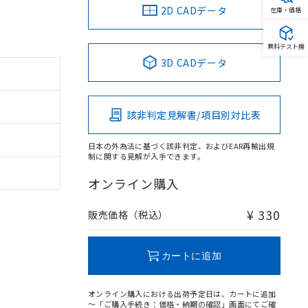
2D CADデータ
在庫・価格
無料テスト機
3D CADデータ
該非判定見解書/項目別対比表
日本の外為法に基づく該非判定、およびEAR再輸出規
制に関する見解が入手できます。
オンライン購入
¥ 330
販売価格（税込）
カートに追加
オンライン購入における出荷予定日は、カートに追加
～「ご購入手続き：価格・納期の確認」画面にてご確