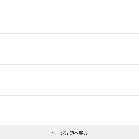
情報更新：2
情報更新：2
情報更新：2
情報更新：2
ードすることができます。
情報更新：
ログイン/会員登録
カスタマーサポートセンタ お客様相談室」または貴社担当オムロン営業
みください。
非含有証明書
※3
ページ先頭へ戻る
ダウンロードはこちら