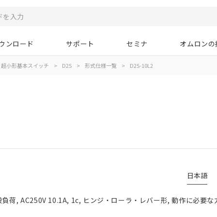
ウンロード
サポート
セミナ
オムロンの
超小形基本スイッチ
>
D2S
>
形式仕様一覧
>
D2S-10L2
日本語
荷, AC250V 10.1A, 1c, ヒンジ・ローラ・レバー形, 動作に必要な
子