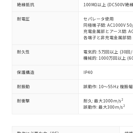
号
*中国RoHS10物質の基準値 
ル（DBP） 1000ppm
在庫状況およ
絶縁抵抗
100MΩ以上 (DC500V
当社は規制貨
Pb(鉛) :1000ppm、 Hg
但し、RoHS指令で産
のであり、閲
ます。
Cr(Ⅵ)(六価クロム) : 
フタル酸エステル類の４
○
一定数以
DBP(フタル酸ジブチル) :
い。
当社は貴社製
耐電圧
セパレータ使用
DEHP(フタル酸ビス(2-エ
正式な納期状
置等に一切使
同極端子間: AC1000V 50/
当社販売員に
※2 対応予定月
△
一定数に
当社は、貴社
充電金属部とアース間: AC15
オムロン制御
また当社は、
※2 環境保護使
各端子と非充電金属部間: AC1
在庫状況およ
部品在庫の切り替
たしません。
－
在庫なし
す。
「ｅ」：有害物質
機器販売
耐久性
電気的: 5万回以上 (30回/
マイパーツ機
「10」：通常の
機械的: 1000万回以上 (60
ている必要が
味します。
空
受注生産
お客様が当ウ
※3 非含有証明
「－」：未確認で
白
保護構造
IP40
が、当社の製
さい。
下記の非含有証明
※当社の共同
耐振動
誤動作: 10～55Hz 複振幅
いる法人を指
EU RoHS指令（
51物質の非含有証
2
耐衝撃
耐久: 最大1000m/s
※本証明書は発行
2
誤動作: 最大300m/s
また、RoHS指
混在することから
既に当社にて対応
り割愛しておりま