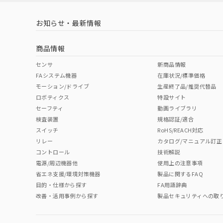
お知らせ・最新情報
中国 RoHS
注意事項・凡例
商品情報
中国 RoHS表
※1 ※2
センサ
新商品情報
FAシステム機器
在庫状況/標準価格
Pb
Hg
Cd
Cr(V
モーション/ドライブ
生産終了品/推奨代替品
ロボティクス
特設サイト
セーフティ
動画ライブラリ
検査装置
規格認証/適合
O
O
O
O
スイッチ
RoHS/REACH対応
リレー
カタログ/マニュアル訂正
コントロール
技術解説
"対応済み"や非含有の記載がされた商品であっても、流通
電源/周辺機器他
使用上の注意事項
非含有品が必要な際は、弊社営業部門もしくは販売店へお
省エネ支援/環境対策機器
製品に関するFAQ
目的・仕様から探す
FA用語辞典
改善・活用事例から探す
製品セキュリティへの取