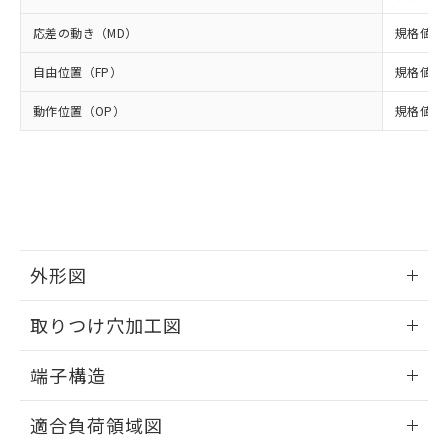
いよう必要な手段を講じます。
ムロン制御機器販売店・当社販売員に
(DIBP) 1000ppm以下
ル) : 1000ppm、
当社は貴社製品を、核兵器、ミサイ
但し、RoHS指令で産業用監視および制御機器に対する
DEHP(フタル酸ビス(2-エチルヘキシル)) : 1000ppm
ご相談ください。
応差の動き（MD）
規格値 最
適用除外項目は除く。
ル、化学兵器、生物兵器またはその他
－
在庫なし(最新の在庫状況につ
オムロン制御機器販売店や当社販売拠
フタル酸エステル類の４物質については閾値を超える意
武器並びにこれらの製造装置等に一切
いては、お客様のお取引先、ま
図的な使用がないことを確認しています。
点は「
販売ネットワーク
」をご確認
自由位置（FP）
規格値 最
※2 環境保護使用期限
使用いたしません。
たはお客様担当のオムロン制御
ください。
当社は、貴社製品を第三者に販売する
機器販売店・当社販売員にご確
動作位置（OP）
在庫状況および標準価格結果を当社の
規格値 10
※2 対応予定月
「ｅ」：有害物質（10物質）のすべてが基
場合は、上記1、2および3の内容を当
認ください)
事前の承諾なく第三者に漏洩または開
準値以下であることを示します。
該第三者に通知します。また当社は、
示しないようお願いします。
部品在庫の切り替え状況などにより、予定
「10」：通常の使用状況下において有害物
販売先および販売に係わる関係者が違
マイパーツ機能（部品リスト作成サー
空
受注生産機種、また在庫状況の
月が前後することがあります。
質が外部に漏えいし、環境に深刻な影響を
法に輸出するおそれがある場合は、取
ビス）をご利用いただくには、I-Web
白
情報を公開していない機種
及ぼさない年数を意味します。
り引きをいたしません。
メンバーズにご登録されている必要が
「－」：未確認です。当社販売部門へお問
あります。
い合わせください。
お客様が当ウェブサイト上で当社にご
※3 非含有証明書ダウンロード
外形図
登録された部品リストについて、当社
および当社の共同利用者が、当社の製
情報更新：2024/07/25
下記の非含有証明書をダウンロードするこ
取りつけ穴加工図
品・サービスに関するお客様との取
とができます。
合意する
キャンセル
引・商談に必要な範囲で利用すること
情報更新：2024/07/25
をご了承ください。
端子構造
EU RoHS指令（10物質）の非含有証明書
※当社の共同利用者とは、
"個人情報
51物質の非含有証明書（当社基準）
ねじ取りつけ穴加工図
の共同利用に関して"
の「1.共同利
情報更新：2024/07/25
※本証明書は発行日時点で非含有を証明す
適合負荷領域図
用者の範囲」に記載されている法人を
るもので、過去に遡って非含有を証明する