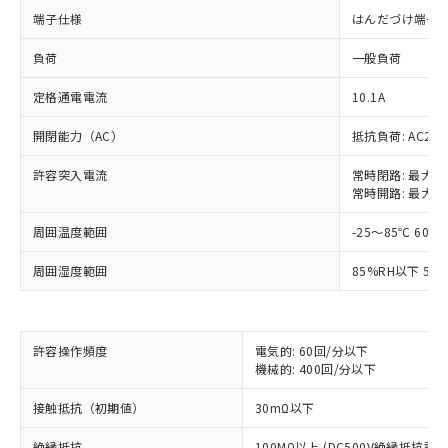
端子仕様
はんだづけ端子
負荷
一般負荷
定格通電電流
10.1A
開閉能力（AC）
抵抗負荷: AC250V
許容突入電流
常時閉路: 最大20
常時開路: 最大15
周囲温度範囲
-25～85℃ 60%
周囲湿度範囲
85%RH以下 5～
※1 対応状況
許容操作頻度
電気的: 60回/分以下
機械的: 400回/分以下
対応済み：EU RoHS指令（10物質）の
接触抵抗（初期値）
30mΩ以下
非含有に対応した製品が提供可能な商品で
す。
絶縁抵抗
100MΩ以上 (DC500V絶縁抵抗計に