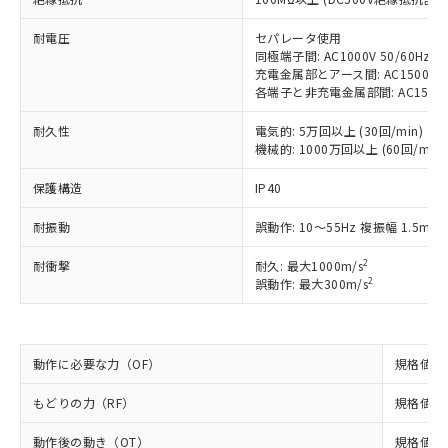
対応予定：EU RoHS指令（10物質）の非含
ご利用条件
有に対応した製品に切り替える予定のある
耐電圧
セパレータ使用
商品です。
同極端子間: AC1000V 50/60Hz 1
対応予定なし：EU RoHS指令（10物質）の
充電金属部とアース間: AC1500V 50
以下の条件をお読みいただき、同意のうえ
非含有に非対応の商品で、対応品を出す予
各端子と非充電金属部間: AC1500V 5
ご利用ください。
定はありません。
調査・確認中：EU RoHS指令（10物質）の
耐久性
電気的: 5万回以上 (30回/min)
本サービスは、当社制御機器事業取扱
※1 中国RoHS○×表
機械的: 1000万回以上 (60回/min)
非含有の対応状況を調査中または確認中の
商品の当社在庫状況および標準価格
商品です。
(税抜)を提供させていただくもので
保護構造
IP40
「○」：最大均質材料含有率が中国RoHSの
非該当品：ライセンス料など無形物で、有
す。
基準値以下であることを示します。
害物質有無と関係のない商品です。
当社制御機器事業取扱商品の中には、
耐振動
誤動作: 10～55Hz 複振幅 1.5mm
「×」：最大均質材料含有率が中国RoHSの
仕入先様の事情により、非含有部品として
本サービスの対象外となる商品もある
基準値を超えていることを示します。
いたものが、含有品と判明した場合などや
当社は、これら貴社製品のうち、外国
ことをご了承ください。
2
耐衝撃
耐久: 最大1000m/s
「－」：未確認です。当社販売部門へお問
むを得ず変更することがあります。
為替および外国貿易法に定める商品
2
誤動作: 最大300m/s
在庫状況および標準価格照会結果は、
い合わせください。
（以下｢規制貨物等」という）を輸出
記載している更新日時点での社内デー
*EU RoHS指令（10物質）：
または国外への提供する場合は、日本
記
タに基づき作成されるものであり、閲
説明
鉛(Pb) 1000ppm以下、 水銀(Hg) 1000ppm以下、 カド
*中国RoHS10物質の基準値 (GB/T26572)：
国政府の輸出許可(または役務取引許
号
覧された時点での実際の在庫および標
ミウム(Cd) 100ppm以下、
Pb(鉛) :1000ppm、 Hg(水銀) : 1000ppm、 Cd(カドミウ
動作に必要な力（OF）
可)を取得するなどの必要な手続きを
規格値 最
六価クロム(Cr(Ⅵ)) 1000ppm以下、ポリ臭化ビフェニル
ム) : 100ppm、
準価格とは異なる場合があることをご
類(PBB) 1000ppm以下、ポリ臭化ジフェニルエーテル類
Cr(Ⅵ)(六価クロム) : 1000ppm、 PBBs(ポリ臭化ビフェ
とります。
了承ください。
(PBDE) 1000ppm以下、フタル酸ビス(2-エチルヘキシ
○
一定数以上の在庫あり
ニル類) : 1000ppm、 PBDEs(ポリ臭化ジフェニルエーテ
もどりの力（RF）
規格値 最
当社は規制貨物を破棄する場合は、完
ル) (DEHP)(別名：DOP) 1000ppm以下、フタル酸ブチ
正式な納期状況および標準価格はお客
ル類) : 1000ppm、
ルベンジル（BBP） 1000ppm以下、フタル酸ジブチル
全に破砕するなど、違法に輸出されな
DBP(フタル酸ジブチル) : 1000ppm、 DIBP(フタル酸ジ
様のお取引先、またはお客様担当のオ
（DBP） 1000ppm以下、フタル酸ジイソブチル
動作後の動き（OT）
規格値 最
イソブチル) : 1000ppm、 BBP(フタル酸ブチルベンジ
△
一定数には満たないが在庫あり