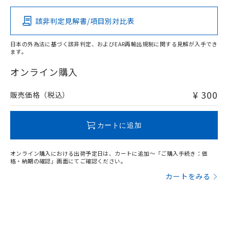
該非判定見解書/項目別対比表
O
O
O
O
日本の外為法に基づく該非判定、およびEAR再輸出規制に関する見解が入手でき
ます。
"対応済み"や非含有の記載がされた商品であっても、流通
在庫等で未対応品が混在する可能性があります。
オンライン購入
非含有品が必要な際は、弊社営業部門もしくは販売店へお
問い合わせください。
¥ 300
販売価格（税込）
この製品のRoHS/REACH対応状況ページへ
カートに追加
オンライン購入における出荷予定日は、カートに追加～「ご購入手続き：価
格・納期の確認」画面にてご確認ください。
カートをみる