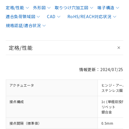
定格/性能
外形図
取りつけ穴加工図
端子構造
適合負荷領域図
CAD
RoHS/REACH対応状況
規格認証/適合状況
定格/性能
情報更新：2024/07/25
アクチュエータ
ヒンジ・アール
ステンレス鋼レ
接点構成
1c (単極双投形)
リベット
銀合金
接点間隔（標準値）
0.5mm