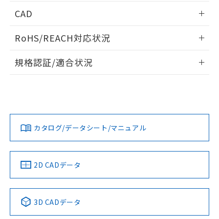
指します。
ものではありません。
情報更新：2024/07/25
CAD
また、RoHS指令のフタル酸エステル類４
物質の対応では、対応完了までの期間は出
ログイン/会員登録いただくと、CADデータをダウンロー
RoHS/REACH対応状況
荷製品に未対応品が混在することから備考
ドすることができます。
欄に対応日を記載しておりました。
情報更新：2026/7/29
既に当社にて対応品への在庫切替を完了
規格認証/適合状況
していることから、特段のことがない限
ログイン/会員登録
EU RoHS
注意事項・凡例
り、2022年1月12日より割愛しておりま
D2S-10L13についての規格認証/適合状況については、「カス
す。
タマーサポートセンタ お客様相談室」または貴社担当オムロ
ン営業員または販売店にお問い合わせください。
対応状況
対応予定月
※1
※2
ダウンロードデータをご利用いただく前に、以下を必ずお読
みください。
お問い合わせ
カタログ/データシート/マニュアル
対応済み
ソフトウェアの使用条件
中国 RoHS
注意事項・凡例
2D CADデータ
中国 RoHS表
※1 ※2
3D CADデータ
Pb
Hg
Cd
Cr(VI)