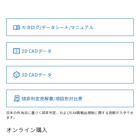
ーサポートセンタ お客様相談室」または貴社担当オムロン営
欄に対応日を記載しておりました。
業員または販売店にお問い合わせください。
既に当社にて対応品への在庫切替を完了
対応状況
対応予定月
※1
※2
していることから、特段のことがない限
ダウンロードデータをご利用いただく前に、以下を必ずお読
り、2022年1月12日より割愛しておりま
みください。
お問い合わせ
カタログ/データシート/マニュアル
対応済み
す。
ソフトウェアの使用条件
中国 RoHS
注意事項・凡例
2D CADデータ
中国 RoHS表
※1 ※2
3D CADデータ
Pb
Hg
Cd
Cr(VI)
該非判定見解書/項目別対比表
O
O
O
O
日本の外為法に基づく該非判定、およびEAR再輸出規制に関する見解が入手でき
ます。
"対応済み"や非含有の記載がされた商品であっても、流通
在庫等で未対応品が混在する可能性があります。
オンライン購入
非含有品が必要な際は、弊社営業部門もしくは販売店へお