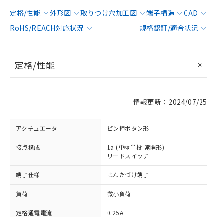
定格/性能
外形図
取りつけ穴加工図
端子構造
CAD
RoHS/REACH対応状況
規格認証/適合状況
定格/性能
情報更新：2024/07/25
アクチュエータ
ピン押ボタン形
接点構成
1a (単極単投-常開形)
リードスイッチ
端子仕様
はんだづけ端子
負荷
微小負荷
定格通電電流
0.25A