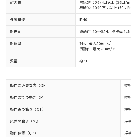
非含有に非対応の商品で、対応品を出す予
耐久性
電気的: 300万回以上 (30回/min)
ご利用ください。
定はありません。
機械的: 1000万回以上 (60回/min
調査・確認中：EU RoHS指令（10物質）の
本サービスは、当社制御機器事業取扱
※1 中国RoHS○×表
非含有の対応状況を調査中または確認中の
保護構造
IP40
商品の当社在庫状況および標準価格
商品です。
(税抜)を提供させていただくもので
「○」：最大均質材料含有率が中国RoHSの
耐振動
誤動作: 10～55Hz 複振幅 1.5mm
非該当品：ライセンス料など無形物で、有
す。
基準値以下であることを示します。
害物質有無と関係のない商品です。
当社制御機器事業取扱商品の中には、
2
耐衝撃
耐久: 最大500m/s
「×」：最大均質材料含有率が中国RoHSの
仕入先様の事情により、非含有部品として
本サービスの対象外となる商品もある
2
誤動作: 最大200m/s
基準値を超えていることを示します。
いたものが、含有品と判明した場合などや
当社は、これら貴社製品のうち、外国
ことをご了承ください。
「－」：未確認です。当社販売部門へお問
むを得ず変更することがあります。
為替および外国貿易法に定める商品
質量
在庫状況および標準価格照会結果は、
約7g
い合わせください。
（以下｢規制貨物等」という）を輸出
記載している更新日時点での社内デー
*EU RoHS指令（10物質）：
または国外への提供する場合は、日本
記
タに基づき作成されるものであり、閲
説明
鉛(Pb) 1000ppm以下、 水銀(Hg) 1000ppm以下、 カド
*中国RoHS10物質の基準値 (GB/T26572)：
国政府の輸出許可(または役務取引許
号
覧された時点での実際の在庫および標
ミウム(Cd) 100ppm以下、
Pb(鉛) :1000ppm、 Hg(水銀) : 1000ppm、 Cd(カドミウ
可)を取得するなどの必要な手続きを
六価クロム(Cr(Ⅵ)) 1000ppm以下、ポリ臭化ビフェニル
動作に必要な力（OF）
規格値 
ム) : 100ppm、
準価格とは異なる場合があることをご
類(PBB) 1000ppm以下、ポリ臭化ジフェニルエーテル類
Cr(Ⅵ)(六価クロム) : 1000ppm、 PBBs(ポリ臭化ビフェ
とります。
了承ください。
(PBDE) 1000ppm以下、フタル酸ビス(2-エチルヘキシ
○
一定数以上の在庫あり
ニル類) : 1000ppm、 PBDEs(ポリ臭化ジフェニルエーテ
動作までの動き（PT）
規格値 
当社は規制貨物を破棄する場合は、完
ル) (DEHP)(別名：DOP) 1000ppm以下、フタル酸ブチ
正式な納期状況および標準価格はお客
ル類) : 1000ppm、
ルベンジル（BBP） 1000ppm以下、フタル酸ジブチル
全に破砕するなど、違法に輸出されな
DBP(フタル酸ジブチル) : 1000ppm、 DIBP(フタル酸ジ
様のお取引先、またはお客様担当のオ
（DBP） 1000ppm以下、フタル酸ジイソブチル
イソブチル) : 1000ppm、 BBP(フタル酸ブチルベンジ
動作後の動き（OT）
規格値 
△
一定数には満たないが在庫あり
いよう必要な手段を講じます。
ムロン制御機器販売店・当社販売員に
(DIBP) 1000ppm以下
ル) : 1000ppm、
当社は貴社製品を、核兵器、ミサイ
但し、RoHS指令で産業用監視および制御機器に対する
DEHP(フタル酸ビス(2-エチルヘキシル)) : 1000ppm
ご相談ください。
応差の動き（MD）
規格値 
適用除外項目は除く。
ル、化学兵器、生物兵器またはその他
－
在庫なし(最新の在庫状況につ
オムロン制御機器販売店や当社販売拠
フタル酸エステル類の４物質については閾値を超える意
武器並びにこれらの製造装置等に一切
いては、お客様のお取引先、ま
図的な使用がないことを確認しています。
点は「
販売ネットワーク
」をご確認
動作位置（OP）
規格値 
※2 環境保護使用期限
使用いたしません。