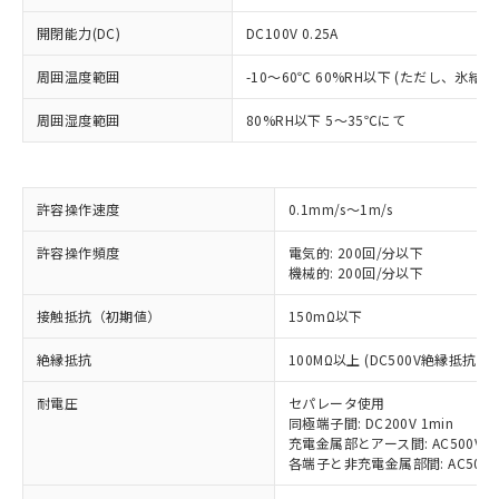
開閉能力(DC)
DC100V 0.25A
周囲温度範囲
-10～60℃ 60%RH以下 (ただし、氷結
周囲湿度範囲
80%RH以下 5～35℃にて
許容操作速度
0.1mm/s～1m/s
許容操作頻度
電気的: 200回/分以下
機械的: 200回/分以下
※1 対応状況
接触抵抗（初期値）
150mΩ以下
対応済み：EU RoHS指令（10物質）の
非含有に対応した製品が提供可能な商品で
絶縁抵抗
100MΩ以上 (DC500V絶縁抵抗計
す。
耐電圧
セパレータ使用
対応予定：EU RoHS指令（10物質）の非含
ご利用条件
同極端子間: DC200V 1min
有に対応した製品に切り替える予定のある
充電金属部とアース間: AC500V 50/
商品です。
各端子と非充電金属部間: AC500V 5
対応予定なし：EU RoHS指令（10物質）の
以下の条件をお読みいただき、同意のうえ