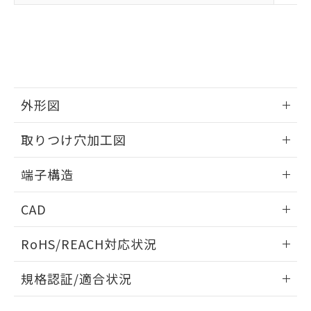
たはお客様担当のオムロン制御
ください。
当社は、貴社製品を第三者に販売する
機器販売店・当社販売員にご確
在庫状況および標準価格結果を当社の
※2 対応予定月
「ｅ」：有害物質（10物質）のすべてが基
場合は、上記1、2および3の内容を当
認ください)
事前の承諾なく第三者に漏洩または開
準値以下であることを示します。
該第三者に通知します。また当社は、
示しないようお願いします。
部品在庫の切り替え状況などにより、予定
「10」：通常の使用状況下において有害物
販売先および販売に係わる関係者が違
マイパーツ機能（部品リスト作成サー
空
受注生産機種、また在庫状況の
月が前後することがあります。
質が外部に漏えいし、環境に深刻な影響を
法に輸出するおそれがある場合は、取
ビス）をご利用いただくには、I-Web
白
情報を公開していない機種
及ぼさない年数を意味します。
り引きをいたしません。
メンバーズにご登録されている必要が
「－」：未確認です。当社販売部門へお問
外形図
あります。
い合わせください。
お客様が当ウェブサイト上で当社にご
※3 非含有証明書ダウンロード
情報更新：2024/07/25
登録された部品リストについて、当社
取りつけ穴加工図
および当社の共同利用者が、当社の製
下記の非含有証明書をダウンロードするこ
品・サービスに関するお客様との取
情報更新：2024/07/25
端子構造
とができます。
合意する
キャンセル
引・商談に必要な範囲で利用すること
をご了承ください。
ねじ取りつけ穴加工図
情報更新：2024/07/25
EU RoHS指令（10物質）の非含有証明書
CAD
※当社の共同利用者とは、
"個人情報
51物質の非含有証明書（当社基準）
の共同利用に関して"
の「1.共同利
※本証明書は発行日時点で非含有を証明す
ログイン/会員登録いただくと、CADデータをダウンロー
用者の範囲」に記載されている法人を
RoHS/REACH対応状況
るもので、過去に遡って非含有を証明する
ドすることができます。
指します。
ものではありません。
情報更新：2026/7/29
また、RoHS指令のフタル酸エステル類４
規格認証/適合状況
物質の対応では、対応完了までの期間は出
ログイン/会員登録
EU RoHS
注意事項・凡例
D2RVについての規格認証/適合状況については、「カスタマ
荷製品に未対応品が混在することから備考