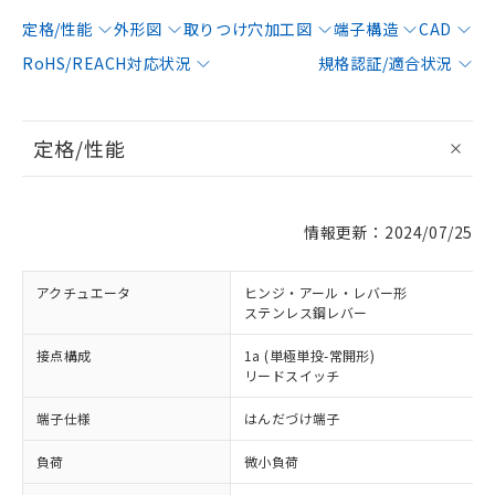
定格/性能
外形図
取りつけ穴加工図
端子構造
CAD
RoHS/REACH対応状況
規格認証/適合状況
定格/性能
情報更新：2024/07/25
アクチュエータ
ヒンジ・アール・レバー形
ステンレス鋼レバー
接点構成
1a (単極単投-常開形)
リードスイッチ
端子仕様
はんだづけ端子
負荷
微小負荷