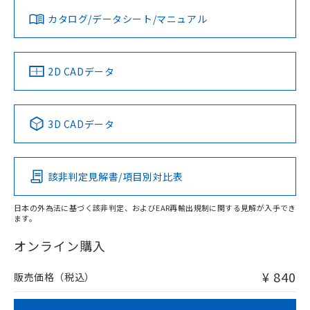
既に当社にて対応品への在庫切替を完了
みください。
していることから、特段のことがない限
お問い合わせ
カタログ/データシート/マニュアル
対応済み
ソフトウェアの使用条件
り、2022年1月12日より割愛しておりま
す。
中国 RoHS
注意事項・凡例
2D CADデータ
中国 RoHS表
※1 ※2
3D CADデータ
Pb
Hg
Cd
Cr(VI)
該非判定見解書/項目別対比表
O
O
O
O
日本の外為法に基づく該非判定、およびEAR再輸出規制に関する見解が入手でき
ます。
"対応済み"や非含有の記載がされた商品であっても、流通
在庫等で未対応品が混在する可能性があります。
オンライン購入
非含有品が必要な際は、弊社営業部門もしくは販売店へお
問い合わせください。
¥ 840
販売価格（税込）
この製品のRoHS/REACH対応状況ページへ