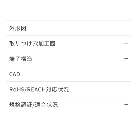
※2 対応予定月
「ｅ」：有害物質（10物質）のすべてが基
場合は、上記1、2および3の内容を当
認ください)
事前の承諾なく第三者に漏洩または開
準値以下であることを示します。
該第三者に通知します。また当社は、
示しないようお願いします。
部品在庫の切り替え状況などにより、予定
「10」：通常の使用状況下において有害物
販売先および販売に係わる関係者が違
マイパーツ機能（部品リスト作成サー
空
受注生産機種、また在庫状況の
月が前後することがあります。
質が外部に漏えいし、環境に深刻な影響を
法に輸出するおそれがある場合は、取
ビス）をご利用いただくには、I-Web
白
情報を公開していない機種
外形図
及ぼさない年数を意味します。
り引きをいたしません。
メンバーズにご登録されている必要が
「－」：未確認です。当社販売部門へお問
あります。
情報更新：2024/07/25
い合わせください。
取りつけ穴加工図
お客様が当ウェブサイト上で当社にご
※3 非含有証明書ダウンロード
登録された部品リストについて、当社
情報更新：2024/07/25
および当社の共同利用者が、当社の製
端子構造
下記の非含有証明書をダウンロードするこ
品・サービスに関するお客様との取
とができます。
ねじ取りつけ穴加工図
合意する
キャンセル
引・商談に必要な範囲で利用すること
情報更新：2024/07/25
CAD
をご了承ください。
EU RoHS指令（10物質）の非含有証明書
※当社の共同利用者とは、
"個人情報
ログイン/会員登録いただくと、CADデータをダウンロー
51物質の非含有証明書（当社基準）
RoHS/REACH対応状況
の共同利用に関して"
の「1.共同利
ドすることができます。
※本証明書は発行日時点で非含有を証明す
用者の範囲」に記載されている法人を
るもので、過去に遡って非含有を証明する
情報更新：2026/7/29
指します。
規格認証/適合状況
ものではありません。
また、RoHS指令のフタル酸エステル類４
ログイン/会員登録
EU RoHS
注意事項・凡例
D2RV-L13についての規格認証/適合状況については、「カス
物質の対応では、対応完了までの期間は出
タマーサポートセンタ お客様相談室」または貴社担当オムロ
荷製品に未対応品が混在することから備考
ン営業員または販売店にお問い合わせください。
欄に対応日を記載しておりました。
対応状況
対応予定月
※1
※2
ダウンロードデータをご利用いただく前に、以下を必ずお読