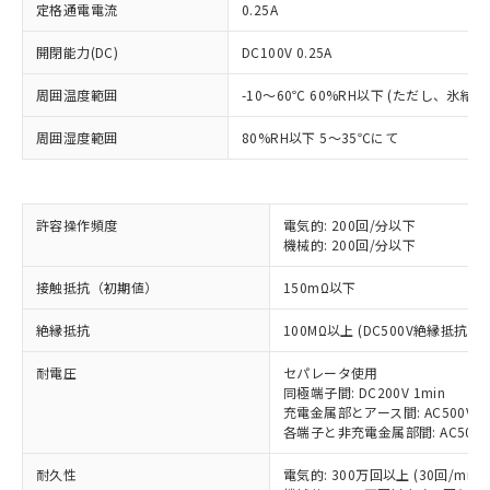
定格通電電流
0.25A
開閉能力(DC)
DC100V 0.25A
周囲温度範囲
-10～60℃ 60%RH以下 (ただし、氷結
周囲湿度範囲
80%RH以下 5～35℃にて
許容操作頻度
電気的: 200回/分以下
機械的: 200回/分以下
※1 対応状況
接触抵抗（初期値）
150mΩ以下
対応済み：EU RoHS指令（10物質）の
非含有に対応した製品が提供可能な商品で
絶縁抵抗
100MΩ以上 (DC500V絶縁抵抗計
す。
対応予定：EU RoHS指令（10物質）の非含
耐電圧
セパレータ使用
ご利用条件
有に対応した製品に切り替える予定のある
同極端子間: DC200V 1min
商品です。
充電金属部とアース間: AC500V 50/
各端子と非充電金属部間: AC500V 5
対応予定なし：EU RoHS指令（10物質）の
以下の条件をお読みいただき、同意のうえ
非含有に非対応の商品で、対応品を出す予
ご利用ください。
耐久性
電気的: 300万回以上 (30回/min)
定はありません。