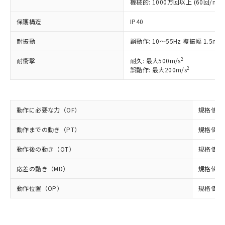
機械的: 1000万回以上 (60回/min
調査・確認中：EU RoHS指令（10物質）の
本サービスは、当社制御機器事業取扱
※1 中国RoHS○×表
非含有の対応状況を調査中または確認中の
保護構造
商品の当社在庫状況および標準価格
IP40
商品です。
(税抜)を提供させていただくもので
「○」：最大均質材料含有率が中国RoHSの
非該当品：ライセンス料など無形物で、有
耐振動
誤動作: 10～55Hz 複振幅 1.5mm
す。
基準値以下であることを示します。
害物質有無と関係のない商品です。
当社制御機器事業取扱商品の中には、
「×」：最大均質材料含有率が中国RoHSの
仕入先様の事情により、非含有部品として
2
耐衝撃
耐久: 最大500m/s
本サービスの対象外となる商品もある
基準値を超えていることを示します。
いたものが、含有品と判明した場合などや
2
誤動作: 最大200m/s
当社は、これら貴社製品のうち、外国
ことをご了承ください。
「－」：未確認です。当社販売部門へお問
むを得ず変更することがあります。
為替および外国貿易法に定める商品
在庫状況および標準価格照会結果は、
い合わせください。
（以下｢規制貨物等」という）を輸出
記載している更新日時点での社内デー
*EU RoHS指令（10物質）：
または国外への提供する場合は、日本
記
タに基づき作成されるものであり、閲
説明
鉛(Pb) 1000ppm以下、 水銀(Hg) 1000ppm以下、 カド
動作に必要な力（OF）
規格値 最
*中国RoHS10物質の基準値 (GB/T26572)：
国政府の輸出許可(または役務取引許
号
覧された時点での実際の在庫および標
ミウム(Cd) 100ppm以下、
Pb(鉛) :1000ppm、 Hg(水銀) : 1000ppm、 Cd(カドミウ
可)を取得するなどの必要な手続きを
六価クロム(Cr(Ⅵ)) 1000ppm以下、ポリ臭化ビフェニル
ム) : 100ppm、
準価格とは異なる場合があることをご
動作までの動き（PT）
規格値 最
類(PBB) 1000ppm以下、ポリ臭化ジフェニルエーテル類
Cr(Ⅵ)(六価クロム) : 1000ppm、 PBBs(ポリ臭化ビフェ
とります。
了承ください。
(PBDE) 1000ppm以下、フタル酸ビス(2-エチルヘキシ
○
一定数以上の在庫あり
ニル類) : 1000ppm、 PBDEs(ポリ臭化ジフェニルエーテ
当社は規制貨物を破棄する場合は、完
ル) (DEHP)(別名：DOP) 1000ppm以下、フタル酸ブチ
正式な納期状況および標準価格はお客
ル類) : 1000ppm、
動作後の動き（OT）
規格値 最
ルベンジル（BBP） 1000ppm以下、フタル酸ジブチル
全に破砕するなど、違法に輸出されな
DBP(フタル酸ジブチル) : 1000ppm、 DIBP(フタル酸ジ
様のお取引先、またはお客様担当のオ
（DBP） 1000ppm以下、フタル酸ジイソブチル
イソブチル) : 1000ppm、 BBP(フタル酸ブチルベンジ
△
一定数には満たないが在庫あり
いよう必要な手段を講じます。
応差の動き（MD）
規格値 最
ムロン制御機器販売店・当社販売員に
(DIBP) 1000ppm以下
ル) : 1000ppm、
当社は貴社製品を、核兵器、ミサイ
但し、RoHS指令で産業用監視および制御機器に対する
DEHP(フタル酸ビス(2-エチルヘキシル)) : 1000ppm
ご相談ください。
適用除外項目は除く。
ル、化学兵器、生物兵器またはその他
動作位置（OP）
規格値 16
－
在庫なし(最新の在庫状況につ
オムロン制御機器販売店や当社販売拠
フタル酸エステル類の４物質については閾値を超える意
武器並びにこれらの製造装置等に一切
いては、お客様のお取引先、ま
図的な使用がないことを確認しています。
点は「
販売ネットワーク
」をご確認
※2 環境保護使用期限
使用いたしません。
たはお客様担当のオムロン制御
ください。
当社は、貴社製品を第三者に販売する
機器販売店・当社販売員にご確
在庫状況および標準価格結果を当社の