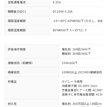
定格通電電流
0.25A
開閉能力(DC)
DC100V 0.25A
周囲温度範囲
-10～60℃ 60%RH以下 (ただし、氷結
周囲湿度範囲
80%RH以下 5～35℃にて
許容操作頻度
電気的: 200回/分以下
機械的: 200回/分以下
※1 対応状況
接触抵抗（初期値）
150mΩ以下
対応済み：EU RoHS指令（10物質）の
非含有に対応した製品が提供可能な商品で
絶縁抵抗
100MΩ以上 (DC500V絶縁抵抗計
す。
対応予定：EU RoHS指令（10物質）の非含
耐電圧
セパレータ使用
ご利用条件
有に対応した製品に切り替える予定のある
同極端子間: DC200V 1min
商品です。
充電金属部とアース間: AC500V 50/
各端子と非充電金属部間: AC500V 5
対応予定なし：EU RoHS指令（10物質）の
以下の条件をお読みいただき、同意のうえ
非含有に非対応の商品で、対応品を出す予
ご利用ください。
耐久性
電気的: 300万回以上 (30回/min)
定はありません。