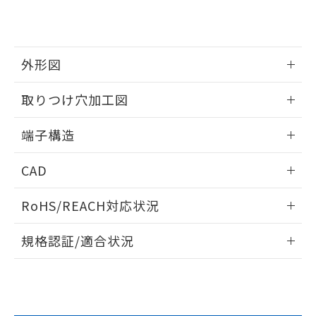
※2 対応予定月
「ｅ」：有害物質（10物質）のすべてが基
場合は、上記1、2および3の内容を当
認ください)
事前の承諾なく第三者に漏洩または開
準値以下であることを示します。
該第三者に通知します。また当社は、
示しないようお願いします。
部品在庫の切り替え状況などにより、予定
「10」：通常の使用状況下において有害物
販売先および販売に係わる関係者が違
マイパーツ機能（部品リスト作成サー
空
受注生産機種、また在庫状況の
月が前後することがあります。
質が外部に漏えいし、環境に深刻な影響を
法に輸出するおそれがある場合は、取
ビス）をご利用いただくには、I-Web
白
情報を公開していない機種
外形図
及ぼさない年数を意味します。
り引きをいたしません。
メンバーズにご登録されている必要が
「－」：未確認です。当社販売部門へお問
あります。
情報更新：2024/07/25
い合わせください。
取りつけ穴加工図
お客様が当ウェブサイト上で当社にご
※3 非含有証明書ダウンロード
登録された部品リストについて、当社
情報更新：2024/07/25
および当社の共同利用者が、当社の製
端子構造
下記の非含有証明書をダウンロードするこ
品・サービスに関するお客様との取
とができます。
ねじ取りつけ穴加工図
合意する
キャンセル
引・商談に必要な範囲で利用すること
情報更新：2024/07/25
CAD
をご了承ください。
EU RoHS指令（10物質）の非含有証明書
※当社の共同利用者とは、
"個人情報
ログイン/会員登録いただくと、CADデータをダウンロー
51物質の非含有証明書（当社基準）
RoHS/REACH対応状況
の共同利用に関して"
の「1.共同利
ドすることができます。
※本証明書は発行日時点で非含有を証明す
用者の範囲」に記載されている法人を
るもので、過去に遡って非含有を証明する
情報更新：2026/7/29
指します。
規格認証/適合状況
ものではありません。
また、RoHS指令のフタル酸エステル類４
ログイン/会員登録
EU RoHS
注意事項・凡例
D2RV-L11Gについての規格認証/適合状況については、「カ
物質の対応では、対応完了までの期間は出
スタマーサポートセンタ お客様相談室」または貴社担当オム
荷製品に未対応品が混在することから備考
ロン営業員または販売店にお問い合わせください。
欄に対応日を記載しておりました。
対応状況
対応予定月
※1
※2
ダウンロードデータをご利用いただく前に、以下を必ずお読