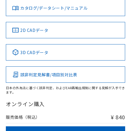
既に当社にて対応品への在庫切替を完了
みください。
していることから、特段のことがない限
お問い合わせ
カタログ/データシート/マニュアル
対応済み
ソフトウェアの使用条件
り、2022年1月12日より割愛しておりま
す。
中国 RoHS
注意事項・凡例
2D CADデータ
中国 RoHS表
※1 ※2
3D CADデータ
Pb
Hg
Cd
Cr(VI)
該非判定見解書/項目別対比表
O
O
O
O
日本の外為法に基づく該非判定、およびEAR再輸出規制に関する見解が入手でき
ます。
"対応済み"や非含有の記載がされた商品であっても、流通
在庫等で未対応品が混在する可能性があります。
オンライン購入
非含有品が必要な際は、弊社営業部門もしくは販売店へお
問い合わせください。
¥ 840
販売価格（税込）
この製品のRoHS/REACH対応状況ページへ