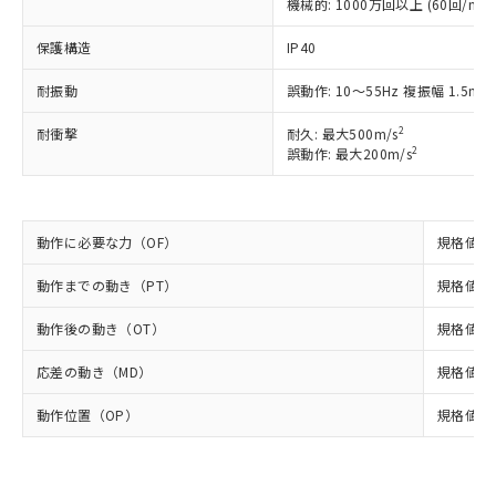
機械的: 1000万回以上 (60回/min
調査・確認中：EU RoHS指令（10物質）の
本サービスは、当社制御機器事業取扱
※1 中国RoHS○×表
非含有の対応状況を調査中または確認中の
保護構造
商品の当社在庫状況および標準価格
IP40
商品です。
(税抜)を提供させていただくもので
「○」：最大均質材料含有率が中国RoHSの
非該当品：ライセンス料など無形物で、有
耐振動
誤動作: 10～55Hz 複振幅 1.5mm
す。
基準値以下であることを示します。
害物質有無と関係のない商品です。
当社制御機器事業取扱商品の中には、
「×」：最大均質材料含有率が中国RoHSの
仕入先様の事情により、非含有部品として
2
耐衝撃
耐久: 最大500m/s
本サービスの対象外となる商品もある
基準値を超えていることを示します。
いたものが、含有品と判明した場合などや
2
誤動作: 最大200m/s
当社は、これら貴社製品のうち、外国
ことをご了承ください。
「－」：未確認です。当社販売部門へお問
むを得ず変更することがあります。
為替および外国貿易法に定める商品
在庫状況および標準価格照会結果は、
い合わせください。
（以下｢規制貨物等」という）を輸出
記載している更新日時点での社内デー
*EU RoHS指令（10物質）：
または国外への提供する場合は、日本
記
タに基づき作成されるものであり、閲
説明
鉛(Pb) 1000ppm以下、 水銀(Hg) 1000ppm以下、 カド
動作に必要な力（OF）
規格値 最
*中国RoHS10物質の基準値 (GB/T26572)：
国政府の輸出許可(または役務取引許
号
覧された時点での実際の在庫および標
ミウム(Cd) 100ppm以下、
Pb(鉛) :1000ppm、 Hg(水銀) : 1000ppm、 Cd(カドミウ
可)を取得するなどの必要な手続きを
六価クロム(Cr(Ⅵ)) 1000ppm以下、ポリ臭化ビフェニル
ム) : 100ppm、
準価格とは異なる場合があることをご
動作までの動き（PT）
規格値 最
類(PBB) 1000ppm以下、ポリ臭化ジフェニルエーテル類
Cr(Ⅵ)(六価クロム) : 1000ppm、 PBBs(ポリ臭化ビフェ
とります。
了承ください。
(PBDE) 1000ppm以下、フタル酸ビス(2-エチルヘキシ
○
一定数以上の在庫あり
ニル類) : 1000ppm、 PBDEs(ポリ臭化ジフェニルエーテ
当社は規制貨物を破棄する場合は、完
ル) (DEHP)(別名：DOP) 1000ppm以下、フタル酸ブチ
正式な納期状況および標準価格はお客
ル類) : 1000ppm、
動作後の動き（OT）
規格値 最
ルベンジル（BBP） 1000ppm以下、フタル酸ジブチル
全に破砕するなど、違法に輸出されな
DBP(フタル酸ジブチル) : 1000ppm、 DIBP(フタル酸ジ
様のお取引先、またはお客様担当のオ
（DBP） 1000ppm以下、フタル酸ジイソブチル
イソブチル) : 1000ppm、 BBP(フタル酸ブチルベンジ
△
一定数には満たないが在庫あり
いよう必要な手段を講じます。
応差の動き（MD）
規格値 最
ムロン制御機器販売店・当社販売員に
(DIBP) 1000ppm以下
ル) : 1000ppm、
当社は貴社製品を、核兵器、ミサイ
但し、RoHS指令で産業用監視および制御機器に対する
DEHP(フタル酸ビス(2-エチルヘキシル)) : 1000ppm
ご相談ください。
適用除外項目は除く。
ル、化学兵器、生物兵器またはその他
動作位置（OP）
規格値 14
－
在庫なし(最新の在庫状況につ
オムロン制御機器販売店や当社販売拠
フタル酸エステル類の４物質については閾値を超える意
武器並びにこれらの製造装置等に一切
いては、お客様のお取引先、ま
図的な使用がないことを確認しています。
点は「
販売ネットワーク
」をご確認
※2 環境保護使用期限
使用いたしません。
たはお客様担当のオムロン制御
ください。
当社は、貴社製品を第三者に販売する
機器販売店・当社販売員にご確
在庫状況および標準価格結果を当社の