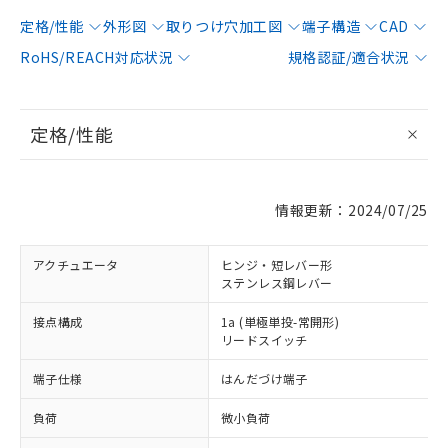
定格/性能
外形図
取りつけ穴加工図
端子構造
CAD
RoHS/REACH対応状況
規格認証/適合状況
定格/性能
情報更新：2024/07/25
アクチュエータ
ヒンジ・短レバー形
ステンレス鋼レバー
接点構成
1a (単極単投-常開形)
リードスイッチ
端子仕様
はんだづけ端子
負荷
微小負荷