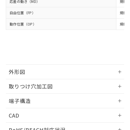
ル、化学兵器、生物兵器またはその他
応差の動き（MD）
規格値
－
在庫なし(最新の在庫状況につ
オムロン制御機器販売店や当社販売拠
フタル酸エステル類の４物質については閾値を超える意
武器並びにこれらの製造装置等に一切
いては、お客様のお取引先、ま
図的な使用がないことを確認しています。
点は「
販売ネットワーク
」をご確認
※2 環境保護使用期限
自由位置（FP）
規格値
使用いたしません。
たはお客様担当のオムロン制御
ください。
当社は、貴社製品を第三者に販売する
機器販売店・当社販売員にご確
在庫状況および標準価格結果を当社の
動作位置（OP）
※2 対応予定月
規格値 
「ｅ」：有害物質（10物質）のすべてが基
場合は、上記1、2および3の内容を当
認ください)
事前の承諾なく第三者に漏洩または開
準値以下であることを示します。
該第三者に通知します。また当社は、
示しないようお願いします。
部品在庫の切り替え状況などにより、予定
「10」：通常の使用状況下において有害物
販売先および販売に係わる関係者が違
マイパーツ機能（部品リスト作成サー
空
受注生産機種、また在庫状況の
月が前後することがあります。
質が外部に漏えいし、環境に深刻な影響を
法に輸出するおそれがある場合は、取
ビス）をご利用いただくには、I-Web
白
情報を公開していない機種
及ぼさない年数を意味します。
り引きをいたしません。
メンバーズにご登録されている必要が
「－」：未確認です。当社販売部門へお問
あります。
い合わせください。
お客様が当ウェブサイト上で当社にご
※3 非含有証明書ダウンロード
登録された部品リストについて、当社
外形図
および当社の共同利用者が、当社の製
下記の非含有証明書をダウンロードするこ
品・サービスに関するお客様との取
情報更新：2024/07/25
取りつけ穴加工図
とができます。
合意する
キャンセル
引・商談に必要な範囲で利用すること
をご了承ください。
情報更新：2024/07/25
EU RoHS指令（10物質）の非含有証明書
端子構造
※当社の共同利用者とは、
"個人情報
51物質の非含有証明書（当社基準）
の共同利用に関して"
の「1.共同利
ねじ取りつけ穴加工図
※本証明書は発行日時点で非含有を証明す
情報更新：2024/07/25
用者の範囲」に記載されている法人を
CAD
るもので、過去に遡って非含有を証明する
指します。
ものではありません。
ログイン/会員登録いただくと、CADデータをダウンロー
また、RoHS指令のフタル酸エステル類４
RoHS/REACH対応状況