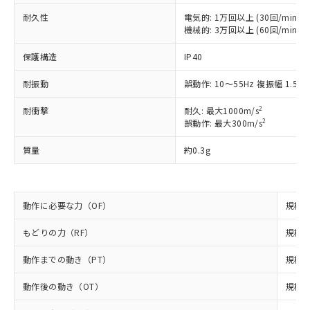
商品です。
耐久性
電気的: 1万回以上 (30回/min)
対応予定なし：EU RoHS指令（10物質）の
以下の条件をお読みいただき、同意のうえ
機械的: 3万回以上 (60回/min)
非含有に非対応の商品で、対応品を出す予
ご利用ください。
定はありません。
保護構造
IP40
調査・確認中：EU RoHS指令（10物質）の
本サービスは、当社制御機器事業取扱
※1 中国RoHS○×表
非含有の対応状況を調査中または確認中の
耐振動
商品の当社在庫状況および標準価格
誤動作: 10～55Hz 複振幅 1.5m
商品です。
(税抜)を提供させていただくもので
「○」：最大均質材料含有率が中国RoHSの
非該当品：ライセンス料など無形物で、有
2
耐衝撃
耐久: 最大1000m/s
す。
基準値以下であることを示します。
害物質有無と関係のない商品です。
2
誤動作: 最大300m/s
当社制御機器事業取扱商品の中には、
「×」：最大均質材料含有率が中国RoHSの
仕入先様の事情により、非含有部品として
本サービスの対象外となる商品もある
基準値を超えていることを示します。
いたものが、含有品と判明した場合などや
質量
約0.3g
当社は、これら貴社製品のうち、外国
ことをご了承ください。
「－」：未確認です。当社販売部門へお問
むを得ず変更することがあります。
為替および外国貿易法に定める商品
在庫状況および標準価格照会結果は、
い合わせください。
（以下｢規制貨物等」という）を輸出
記載している更新日時点での社内デー
*EU RoHS指令（10物質）：
または国外への提供する場合は、日本
記
タに基づき作成されるものであり、閲
説明
鉛(Pb) 1000ppm以下、 水銀(Hg) 1000ppm以下、 カド
動作に必要な力（OF）
規格値
*中国RoHS10物質の基準値 (GB/T26572)：
国政府の輸出許可(または役務取引許
号
覧された時点での実際の在庫および標
ミウム(Cd) 100ppm以下、
Pb(鉛) :1000ppm、 Hg(水銀) : 1000ppm、 Cd(カドミウ
可)を取得するなどの必要な手続きを
六価クロム(Cr(Ⅵ)) 1000ppm以下、ポリ臭化ビフェニル
ム) : 100ppm、
準価格とは異なる場合があることをご
もどりの力（RF）
規格値
類(PBB) 1000ppm以下、ポリ臭化ジフェニルエーテル類
Cr(Ⅵ)(六価クロム) : 1000ppm、 PBBs(ポリ臭化ビフェ
とります。
了承ください。
(PBDE) 1000ppm以下、フタル酸ビス(2-エチルヘキシ
○
一定数以上の在庫あり
ニル類) : 1000ppm、 PBDEs(ポリ臭化ジフェニルエーテ
当社は規制貨物を破棄する場合は、完
ル) (DEHP)(別名：DOP) 1000ppm以下、フタル酸ブチ
正式な納期状況および標準価格はお客
ル類) : 1000ppm、
動作までの動き（PT）
規格値
ルベンジル（BBP） 1000ppm以下、フタル酸ジブチル
全に破砕するなど、違法に輸出されな
DBP(フタル酸ジブチル) : 1000ppm、 DIBP(フタル酸ジ
様のお取引先、またはお客様担当のオ
（DBP） 1000ppm以下、フタル酸ジイソブチル
イソブチル) : 1000ppm、 BBP(フタル酸ブチルベンジ
△
一定数には満たないが在庫あり
いよう必要な手段を講じます。
動作後の動き（OT）
規格値
ムロン制御機器販売店・当社販売員に
(DIBP) 1000ppm以下
ル) : 1000ppm、
当社は貴社製品を、核兵器、ミサイ
但し、RoHS指令で産業用監視および制御機器に対する
DEHP(フタル酸ビス(2-エチルヘキシル)) : 1000ppm
ご相談ください。
適用除外項目は除く。