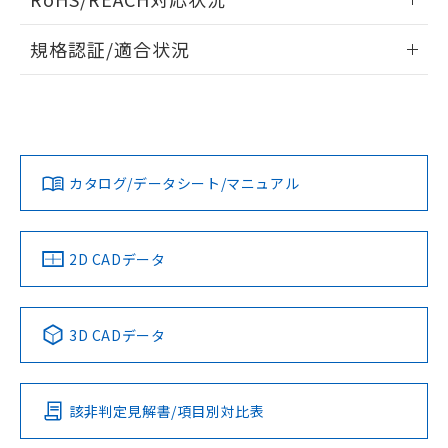
ドすることができます。
物質の対応では、対応完了までの期間は出
情報更新：2026/7/29
荷製品に未対応品が混在することから備考
規格認証/適合状況
欄に対応日を記載しておりました。
ログイン/会員登録
EU RoHS
既に当社にて対応品への在庫切替を完了
注意事項・凡例
D2MQ-4L-105-1-Lについての規格認証/適合状況について
していることから、特段のことがない限
は、「カスタマーサポートセンタ お客様相談室」または貴社
り、2022年1月12日より割愛しておりま
担当オムロン営業員または販売店にお問い合わせください。
す。
対応状況
対応予定月
※1
※2
プリント基板加工図
ダウンロードデータをご利用いただく前に、以下を必ずお読
みください。
お問い合わせ
カタログ/データシート/マニュアル
対応済み
ソフトウェアの使用条件
中国 RoHS
注意事項・凡例
2D CADデータ
中国 RoHS表
※1 ※2
3D CADデータ
Pb
Hg
Cd
Cr(VI)
該非判定見解書/項目別対比表
O
O
O
O