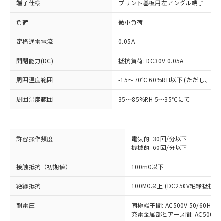
端子仕様
プリント基板用左アングル端子
負荷
微小負荷
定格通電電流
0.05A
開閉能力(DC)
抵抗負荷: DC30V 0.05A
周囲温度範囲
-15～70℃ 60%RH以下 (ただし、
周囲湿度範囲
35～85%RH 5～35℃にて
許容操作頻度
電気的: 30回/分以下
機械的: 60回/分以下
※1 対応状況
接触抵抗（初期値）
100mΩ以下
対応済み：EU RoHS指令（10物質）の
非含有に対応した製品が提供可能な商品で
絶縁抵抗
100MΩ以上 (DC250V絶縁抵抗
す。
対応予定：EU RoHS指令（10物質）の非含
耐電圧
同極端子間: AC500V 50/60Hz 1
ご利用条件
有に対応した製品に切り替える予定のある
充電金属部とアース間: AC500V 50