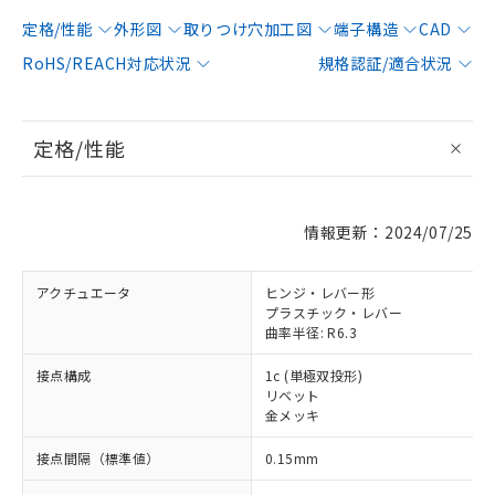
定格/性能
外形図
取りつけ穴加工図
端子構造
CAD
RoHS/REACH対応状況
規格認証/適合状況
定格/性能
情報更新：2024/07/25
アクチュエータ
ヒンジ・レバー形
プラスチック・レバー
曲率半径: R6.3
接点構成
1c (単極双投形)
リベット
金メッキ
接点間隔（標準値）
0.15mm