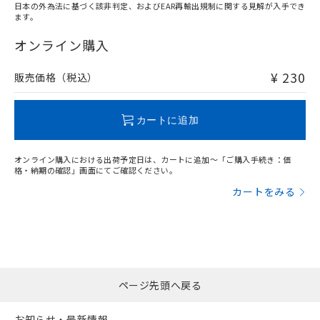
日本の外為法に基づく該非判定、およびEAR再輸出規制に関する見解が入手でき
ます。
"対応済み"や非含有の記載がされた商品であっても、流通
在庫等で未対応品が混在する可能性があります。
オンライン購入
非含有品が必要な際は、弊社営業部門もしくは販売店へお
問い合わせください。
¥ 230
販売価格（税込）
この製品のRoHS/REACH対応状況ページへ
カートに追加
オンライン購入における出荷予定日は、カートに追加～「ご購入手続き：価
格・納期の確認」画面にてご確認ください。
カートをみる
ページ先頭へ戻る
お知らせ・最新情報