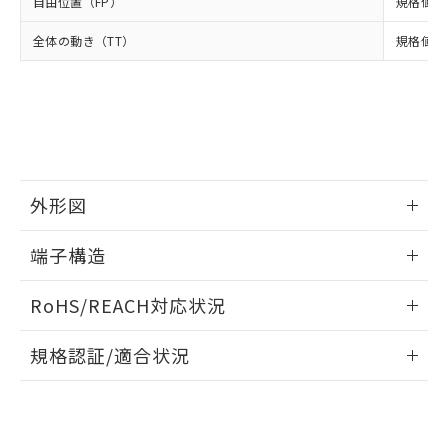
在庫状況および標準価格結果を当社の
自由位置（FP）
規格値 1
※2 対応予定月
「ｅ」：有害物質（10物質）のすべてが基
場合は、上記1、2および3の内容を当
認ください)
事前の承諾なく第三者に漏洩または開
準値以下であることを示します。
該第三者に通知します。また当社は、
全体の動き（TT）
規格値 最
示しないようお願いします。
部品在庫の切り替え状況などにより、予定
「10」：通常の使用状況下において有害物
販売先および販売に係わる関係者が違
マイパーツ機能（部品リスト作成サー
空
受注生産機種、また在庫状況の
月が前後することがあります。
質が外部に漏えいし、環境に深刻な影響を
法に輸出するおそれがある場合は、取
ビス）をご利用いただくには、I-Web
白
情報を公開していない機種
及ぼさない年数を意味します。
り引きをいたしません。
メンバーズにご登録されている必要が
「－」：未確認です。当社販売部門へお問
あります。
い合わせください。
お客様が当ウェブサイト上で当社にご
※3 非含有証明書ダウンロード
登録された部品リストについて、当社
および当社の共同利用者が、当社の製
外形図
下記の非含有証明書をダウンロードするこ
品・サービスに関するお客様との取
とができます。
合意する
キャンセル
引・商談に必要な範囲で利用すること
情報更新：2024/07/25
端子構造
をご了承ください。
EU RoHS指令（10物質）の非含有証明書
※当社の共同利用者とは、
"個人情報
51物質の非含有証明書（当社基準）
情報更新：2024/07/25
の共同利用に関して"
の「1.共同利
RoHS/REACH対応状況
※本証明書は発行日時点で非含有を証明す
用者の範囲」に記載されている法人を
るもので、過去に遡って非含有を証明する
指します。
情報更新：2026/7/29
ものではありません。
規格認証/適合状況
また、RoHS指令のフタル酸エステル類４
EU RoHS
注意事項・凡例
D2MC-5FLについての規格認証/適合状況については、「カス
物質の対応では、対応完了までの期間は出
タマーサポートセンタ お客様相談室」または貴社担当オムロ
荷製品に未対応品が混在することから備考
ン営業員または販売店にお問い合わせください。
欄に対応日を記載しておりました。