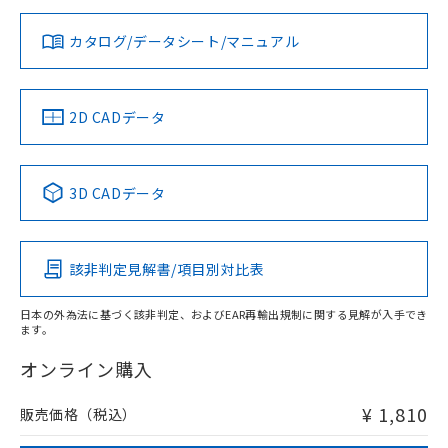
対応状況
対応予定月
※1
※2
既に当社にて対応品への在庫切替を完了
していることから、特段のことがない限
お問い合わせ
カタログ/データシート/マニュアル
対応済み
り、2022年1月12日より割愛しておりま
す。
中国 RoHS
注意事項・凡例
2D CADデータ
中国 RoHS表
※1 ※2
3D CADデータ
Pb
Hg
Cd
Cr(VI)
該非判定見解書/項目別対比表
O
O
O
O
日本の外為法に基づく該非判定、およびEAR再輸出規制に関する見解が入手でき
ます。
"対応済み"や非含有の記載がされた商品であっても、流通
在庫等で未対応品が混在する可能性があります。
オンライン購入
非含有品が必要な際は、弊社営業部門もしくは販売店へお
問い合わせください。
¥ 1,810
販売価格（税込）