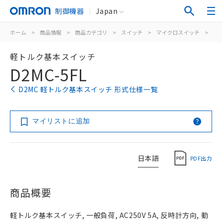
制御機器
Japan
ホーム
>
商品情報
>
商品カテゴリ
>
スイッチ
>
マイクロスイッチ
>
小
軽トルク基本スイッチ
D2MC-5FL
D2MC 軽トルク基本スイッチ 形式仕様一覧
マイリストに追加
日本語
PDF出力
商品概要
軽トルク基本スイッチ, 一般負荷, AC250V 5A, 反時計方向, 動