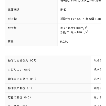
機械的: 1000万回以上 (60回/min)
調査・確認中：EU RoHS指令（10物質）の
本サービスは、当社制御機器事業取扱
※1 中国RoHS○×表
保護構造
非含有の対応状況を調査中または確認中の
IP40
商品の当社在庫状況および標準価格
商品です。
(税抜)を提供させていただくもので
耐振動
「○」：最大均質材料含有率が中国RoHSの
誤動作: 10～55Hz 複振幅 1.5mm
非該当品：ライセンス料など無形物で、有
す。
基準値以下であることを示します。
害物質有無と関係のない商品です。
当社制御機器事業取扱商品の中には、
2
耐衝撃
耐久: 最大1000m/s
「×」：最大均質材料含有率が中国RoHSの
仕入先様の事情により、非含有部品として
本サービスの対象外となる商品もある
2
誤動作: 最大100m/s
基準値を超えていることを示します。
いたものが、含有品と判明した場合などや
当社は、これら貴社製品のうち、外国
ことをご了承ください。
「－」：未確認です。当社販売部門へお問
むを得ず変更することがあります。
為替および外国貿易法に定める商品
質量
約10g
在庫状況および標準価格照会結果は、
い合わせください。
（以下｢規制貨物等」という）を輸出
記載している更新日時点での社内デー
*EU RoHS指令（10物質）：
または国外への提供する場合は、日本
記
タに基づき作成されるものであり、閲
説明
鉛(Pb) 1000ppm以下、 水銀(Hg) 1000ppm以下、 カド
*中国RoHS10物質の基準値 (GB/T26572)：
国政府の輸出許可(または役務取引許
号
覧された時点での実際の在庫および標
ミウム(Cd) 100ppm以下、
Pb(鉛) :1000ppm、 Hg(水銀) : 1000ppm、 Cd(カドミウ
可)を取得するなどの必要な手続きを
動作に必要な力（OF）
六価クロム(Cr(Ⅵ)) 1000ppm以下、ポリ臭化ビフェニル
規格値 最
ム) : 100ppm、
準価格とは異なる場合があることをご
類(PBB) 1000ppm以下、ポリ臭化ジフェニルエーテル類
Cr(Ⅵ)(六価クロム) : 1000ppm、 PBBs(ポリ臭化ビフェ
とります。
了承ください。
(PBDE) 1000ppm以下、フタル酸ビス(2-エチルヘキシ
○
一定数以上の在庫あり
ニル類) : 1000ppm、 PBDEs(ポリ臭化ジフェニルエーテ
もどりの力（RF）
規格値 最
当社は規制貨物を破棄する場合は、完
ル) (DEHP)(別名：DOP) 1000ppm以下、フタル酸ブチ
正式な納期状況および標準価格はお客
ル類) : 1000ppm、
ルベンジル（BBP） 1000ppm以下、フタル酸ジブチル
全に破砕するなど、違法に輸出されな
DBP(フタル酸ジブチル) : 1000ppm、 DIBP(フタル酸ジ
様のお取引先、またはお客様担当のオ
（DBP） 1000ppm以下、フタル酸ジイソブチル
動作までの動き（PT）
イソブチル) : 1000ppm、 BBP(フタル酸ブチルベンジ
規格値 最
△
一定数には満たないが在庫あり
いよう必要な手段を講じます。
ムロン制御機器販売店・当社販売員に
(DIBP) 1000ppm以下
ル) : 1000ppm、
当社は貴社製品を、核兵器、ミサイ
但し、RoHS指令で産業用監視および制御機器に対する
DEHP(フタル酸ビス(2-エチルヘキシル)) : 1000ppm
ご相談ください。
動作後の動き（OT）
規格値 最
適用除外項目は除く。
ル、化学兵器、生物兵器またはその他
－
在庫なし(最新の在庫状況につ
オムロン制御機器販売店や当社販売拠
フタル酸エステル類の４物質については閾値を超える意
武器並びにこれらの製造装置等に一切
いては、お客様のお取引先、ま
図的な使用がないことを確認しています。
点は「
販売ネットワーク
」をご確認
応差の動き（MD）
最小3°
※2 環境保護使用期限
使用いたしません。
たはお客様担当のオムロン制御
ください。
当社は、貴社製品を第三者に販売する
機器販売店・当社販売員にご確