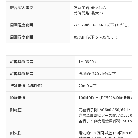
許容突入電流
常時閉路: 最大15A
常時開路: 最大7A
周囲温度範囲
-25～80℃ 60%RH以下 (ただし、
周囲湿度範囲
85%RH以下 5～35℃にて
許容操作速度
1～360°/s
※1 対応状況
許容操作頻度
機械的: 240回/分以下
接触抵抗（初期値）
対応済み：EU RoHS指令（10物質）の
20mΩ以下
非含有に対応した製品が提供可能な商品で
絶縁抵抗
100MΩ以上 (DC500V絶縁抵抗計に
す。
対応予定：EU RoHS指令（10物質）の非含
ご利用条件
耐電圧
同極端子間: AC600V 50/60Hz 1m
有に対応した製品に切り替える予定のある
充電金属部とアース間: AC1500V 50
商品です。
各端子と非充電金属部間: AC1500V 5
対応予定なし：EU RoHS指令（10物質）の
以下の条件をお読みいただき、同意のうえ
非含有に非対応の商品で、対応品を出す予
耐久性
電気的: 10万回以上 (30回/min)
ご利用ください。
定はありません。