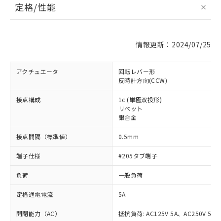
定格/性能
情報更新：2024/07/25
アクチュエータ
回転レバー形
反時計方向(CCW)
接点構成
1c (単極双投形)
リベット
銀合金
接点間隔（標準値）
0.5mm
端子仕様
#205タブ端子
負荷
一般負荷
定格通電電流
5A
開閉能力（AC）
抵抗負荷: AC125V 5A、AC250V 5A