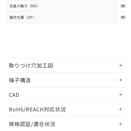
※2 環境保護使用期限
使用いたしません。
たはお客様担当のオムロン制御
ください。
応差の動き（MD）
規格値
当社は、貴社製品を第三者に販売する
機器販売店・当社販売員にご確
在庫状況および標準価格結果を当社の
※2 対応予定月
「ｅ」：有害物質（10物質）のすべてが基
場合は、上記1、2および3の内容を当
認ください)
事前の承諾なく第三者に漏洩または開
動作位置（OP）
規格値 
準値以下であることを示します。
該第三者に通知します。また当社は、
示しないようお願いします。
部品在庫の切り替え状況などにより、予定
「10」：通常の使用状況下において有害物
販売先および販売に係わる関係者が違
マイパーツ機能（部品リスト作成サー
空
受注生産機種、また在庫状況の
月が前後することがあります。
質が外部に漏えいし、環境に深刻な影響を
法に輸出するおそれがある場合は、取
ビス）をご利用いただくには、I-Web
白
情報を公開していない機種
及ぼさない年数を意味します。
り引きをいたしません。
メンバーズにご登録されている必要が
「－」：未確認です。当社販売部門へお問
あります。
い合わせください。
お客様が当ウェブサイト上で当社にご
※3 非含有証明書ダウンロード
登録された部品リストについて、当社
取りつけ穴加工図
および当社の共同利用者が、当社の製
下記の非含有証明書をダウンロードするこ
品・サービスに関するお客様との取
とができます。
情報更新：2024/07/25
合意する
キャンセル
引・商談に必要な範囲で利用すること
端子構造
をご了承ください。
EU RoHS指令（10物質）の非含有証明書
ねじ取りつけ穴加工図
※当社の共同利用者とは、
情報更新：2024/07/25
"個人情報
CAD
51物質の非含有証明書（当社基準）
の共同利用に関して"
の「1.共同利
※本証明書は発行日時点で非含有を証明す
用者の範囲」に記載されている法人を
ログイン/会員登録いただくと、CADデータをダウンロー
るもので、過去に遡って非含有を証明する
RoHS/REACH対応状況
指します。
ドすることができます。
ものではありません。
また、RoHS指令のフタル酸エステル類４
情報更新：2026/7/29
規格認証/適合状況
物質の対応では、対応完了までの期間は出