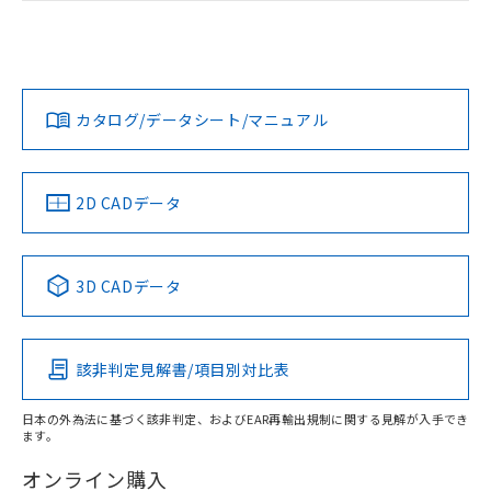
荷製品に未対応品が混在することから備考
ログイン/会員登録
EU RoHS
注意事項・凡例
D2JW-01K21-MDについての規格認証/適合状況については、
欄に対応日を記載しておりました。
「カスタマーサポートセンタ お客様相談室」または貴社担当
既に当社にて対応品への在庫切替を完了
オムロン営業員または販売店にお問い合わせください。
していることから、特段のことがない限
対応状況
対応予定月
※1
※2
ダウンロードデータをご利用いただく前に、以下を必ずお読
り、2022年1月12日より割愛しておりま
みください。
す。
お問い合わせ
カタログ/データシート/マニュアル
対応済み
ソフトウェアの使用条件
中国 RoHS
注意事項・凡例
2D CADデータ
中国 RoHS表
※1 ※2
3D CADデータ
Pb
Hg
Cd
Cr(VI)
該非判定見解書/項目別対比表
O
O
O
O
日本の外為法に基づく該非判定、およびEAR再輸出規制に関する見解が入手でき
ます。
"対応済み"や非含有の記載がされた商品であっても、流通
在庫等で未対応品が混在する可能性があります。
オンライン購入