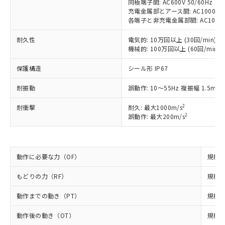
同極端子間: AC600V 50/60Hz 1m
以下の条件をお読みいただき、同意のうえ
非含有に非対応の商品で、対応品を出す予
充電金属部とアース間: AC1000V 50
ご利用ください。
定はありません。
各端子と非充電金属部間: AC1000V 5
調査・確認中：EU RoHS指令（10物質）の
本サービスは、当社制御機器事業取扱
※1 中国RoHS○×表
非含有の対応状況を調査中または確認中の
耐久性
電気的: 10万回以上 (30回/min)
商品の当社在庫状況および標準価格
商品です。
機械的: 100万回以上 (60回/min)
(税抜)を提供させていただくもので
「○」：最大均質材料含有率が中国RoHSの
非該当品：ライセンス料など無形物で、有
す。
基準値以下であることを示します。
保護構造
シール形 IP67
害物質有無と関係のない商品です。
当社制御機器事業取扱商品の中には、
「×」：最大均質材料含有率が中国RoHSの
仕入先様の事情により、非含有部品として
本サービスの対象外となる商品もある
耐振動
誤動作: 10～55Hz 複振幅 1.5mm
基準値を超えていることを示します。
いたものが、含有品と判明した場合などや
当社は、これら貴社製品のうち、外国
ことをご了承ください。
「－」：未確認です。当社販売部門へお問
むを得ず変更することがあります。
為替および外国貿易法に定める商品
在庫状況および標準価格照会結果は、
2
耐衝撃
耐久: 最大1000m/s
い合わせください。
（以下｢規制貨物等」という）を輸出
記載している更新日時点での社内デー
2
誤動作: 最大200m/s
*EU RoHS指令（10物質）：
または国外への提供する場合は、日本
記
タに基づき作成されるものであり、閲
説明
鉛(Pb) 1000ppm以下、 水銀(Hg) 1000ppm以下、 カド
*中国RoHS10物質の基準値 (GB/T26572)：
国政府の輸出許可(または役務取引許
号
覧された時点での実際の在庫および標
ミウム(Cd) 100ppm以下、
Pb(鉛) :1000ppm、 Hg(水銀) : 1000ppm、 Cd(カドミウ
可)を取得するなどの必要な手続きを
六価クロム(Cr(Ⅵ)) 1000ppm以下、ポリ臭化ビフェニル
ム) : 100ppm、
準価格とは異なる場合があることをご
類(PBB) 1000ppm以下、ポリ臭化ジフェニルエーテル類
Cr(Ⅵ)(六価クロム) : 1000ppm、 PBBs(ポリ臭化ビフェ
とります。
動作に必要な力（OF）
規格値
了承ください。
(PBDE) 1000ppm以下、フタル酸ビス(2-エチルヘキシ
○
一定数以上の在庫あり
ニル類) : 1000ppm、 PBDEs(ポリ臭化ジフェニルエーテ
当社は規制貨物を破棄する場合は、完
ル) (DEHP)(別名：DOP) 1000ppm以下、フタル酸ブチ
正式な納期状況および標準価格はお客
ル類) : 1000ppm、
ルベンジル（BBP） 1000ppm以下、フタル酸ジブチル
もどりの力（RF）
全に破砕するなど、違法に輸出されな
規格値
DBP(フタル酸ジブチル) : 1000ppm、 DIBP(フタル酸ジ
様のお取引先、またはお客様担当のオ
（DBP） 1000ppm以下、フタル酸ジイソブチル
イソブチル) : 1000ppm、 BBP(フタル酸ブチルベンジ
△
一定数には満たないが在庫あり
いよう必要な手段を講じます。
ムロン制御機器販売店・当社販売員に
(DIBP) 1000ppm以下
ル) : 1000ppm、
動作までの動き（PT）
規格値
当社は貴社製品を、核兵器、ミサイ
但し、RoHS指令で産業用監視および制御機器に対する
DEHP(フタル酸ビス(2-エチルヘキシル)) : 1000ppm
ご相談ください。
適用除外項目は除く。
ル、化学兵器、生物兵器またはその他
－
在庫なし(最新の在庫状況につ
オムロン制御機器販売店や当社販売拠
フタル酸エステル類の４物質については閾値を超える意
動作後の動き（OT）
規格値
武器並びにこれらの製造装置等に一切
いては、お客様のお取引先、ま
図的な使用がないことを確認しています。
点は「
販売ネットワーク
」をご確認