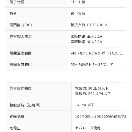
端子仕様
リード線
負荷
微小負荷
開閉能力(DC)
抵抗負荷: DC30V 0.1A
許容突入電流
常時閉路: 最大0.1A
常時開路: 最大0.1A
周囲温度範囲
-40～85℃ 60%RH以下 (ただし、
周囲湿度範囲
35～98%RH 5～35℃にて
※1 対応状況
許容操作頻度
電気的: 30回/分以下
対応済み：EU RoHS指令（10物質）の
機械的: 240回/分以下
非含有に対応した製品が提供可能な商品で
す。
接触抵抗（初期値）
140mΩ以下
対応予定：EU RoHS指令（10物質）の非含
ご利用条件
絶縁抵抗
100MΩ以上 (DC500V絶縁抵抗計に
有に対応した製品に切り替える予定のある
商品です。
耐電圧
セパレータ使用
対応予定なし：EU RoHS指令（10物質）の