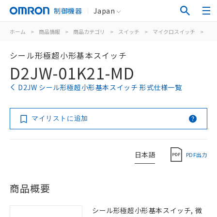
制御機器
Japan
ホーム
>
商品情報
>
商品カテゴリ
>
スイッチ
>
マイクロスイッチ
>
シ
シール形極超小形基本スイッチ
D2JW-01K21-MD
D2JW シール形極超小形基本スイッチ 形式仕様一覧
マイリストに追加
日本語
PDF出力
商品概要
シール形極超小形基本スイッチ, 微