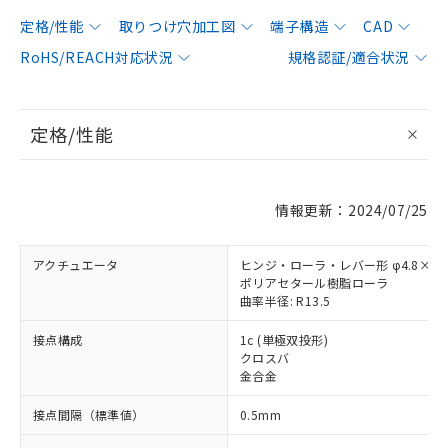
定格/性能
取りつけ穴加工図
端子構造
CAD
RoHS/REACH対応状況
規格認証/適合状況
定格/性能
情報更新：2024/07/25
アクチュエータ
ヒンジ・ローラ・レバー形 φ4.8×2.
ポリアセタール樹脂ローラ
曲率半径: R13.5
接点構成
1c (単極双投形)
クロスバ
金合金
接点間隔（標準値）
0.5mm