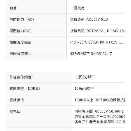
負荷
一般負荷
開閉能力（AC）
抵抗負荷: AC125V 0.1A
開閉能力(DC)
抵抗負荷: DC12V 2A、DC24V 1A、DC
周囲温度範囲
-40～85℃ 60%RH以下 (ただし、
周囲湿度範囲
95%RH以下 5～35℃にて
許容操作頻度
30回/分以下
※1 対応状況
接触抵抗（初期値）
150mΩ以下
対応済み：EU RoHS指令（10物質）の
絶縁抵抗
100MΩ以上 (DC500V絶縁抵抗計に
非含有に対応した製品が提供可能な商品で
す。
耐電圧
同極端子間: AC600V 50/60Hz 1m
対応予定：EU RoHS指令（10物質）の非含
ご利用条件
充電金属部とアース間: AC1500V 50
有に対応した製品に切り替える予定のある
各端子と非充電金属部間: AC1500V 5
商品です。
対応予定なし：EU RoHS指令（10物質）の