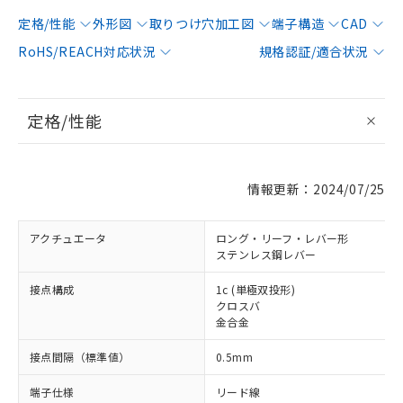
定格/性能
外形図
取りつけ穴加工図
端子構造
CAD
RoHS/REACH対応状況
規格認証/適合状況
定格/性能
情報更新：2024/07/25
アクチュエータ
ロング・リーフ・レバー形
ステンレス鋼レバー
接点構成
1c (単極双投形)
クロスバ
金合金
接点間隔（標準値）
0.5mm
端子仕様
リード線