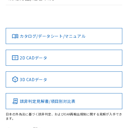
荷製品に未対応品が混在することから備考
ログイン/会員登録
EU RoHS
注意事項・凡例
D2HW-C281Mについての規格認証/適合状況については、
欄に対応日を記載しておりました。
「カスタマーサポートセンタ お客様相談室」または貴社担当
既に当社にて対応品への在庫切替を完了
オムロン営業員または販売店にお問い合わせください。
していることから、特段のことがない限
対応状況
対応予定月
※1
※2
り、2022年1月12日より割愛しておりま
ダウンロードデータをご利用いただく前に、以下を必ずお読
す。
みください。
お問い合わせ
カタログ/データシート/マニュアル
対応済み
ソフトウェアの使用条件
中国 RoHS
注意事項・凡例
2D CADデータ
中国 RoHS表
※1 ※2
3D CADデータ
Pb
Hg
Cd
Cr(VI)
該非判定見解書/項目別対比表
O
O
O
O
日本の外為法に基づく該非判定、およびEAR再輸出規制に関する見解が入手でき
ます。
"対応済み"や非含有の記載がされた商品であっても、流通