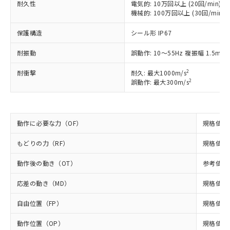
耐久性
電気的: 10万回以上 (20回/min)
以下の条件をお読みいただき、同意のうえ
非含有に非対応の商品で、対応品を出す予
機械的: 100万回以上 (30回/min)
ご利用ください。
定はありません。
調査・確認中：EU RoHS指令（10物質）の
保護構造
シール形 IP67
本サービスは、当社制御機器事業取扱
※1 中国RoHS○×表
非含有の対応状況を調査中または確認中の
商品の当社在庫状況および標準価格
耐振動
誤動作: 10～55Hz 複振幅 1.5mm
商品です。
(税抜)を提供させていただくもので
「○」：最大均質材料含有率が中国RoHSの
非該当品：ライセンス料など無形物で、有
す。
2
耐衝撃
耐久: 最大1000m/s
基準値以下であることを示します。
害物質有無と関係のない商品です。
当社制御機器事業取扱商品の中には、
2
誤動作: 最大300m/s
「×」：最大均質材料含有率が中国RoHSの
仕入先様の事情により、非含有部品として
本サービスの対象外となる商品もある
基準値を超えていることを示します。
いたものが、含有品と判明した場合などや
当社は、これら貴社製品のうち、外国
ことをご了承ください。
「－」：未確認です。当社販売部門へお問
むを得ず変更することがあります。
為替および外国貿易法に定める商品
在庫状況および標準価格照会結果は、
い合わせください。
（以下｢規制貨物等」という）を輸出
記載している更新日時点での社内デー
動作に必要な力（OF）
規格値 最
*EU RoHS指令（10物質）：
または国外への提供する場合は、日本
記
タに基づき作成されるものであり、閲
説明
鉛(Pb) 1000ppm以下、 水銀(Hg) 1000ppm以下、 カド
*中国RoHS10物質の基準値 (GB/T26572)：
国政府の輸出許可(または役務取引許
もどりの力（RF）
規格値 最
号
覧された時点での実際の在庫および標
ミウム(Cd) 100ppm以下、
Pb(鉛) :1000ppm、 Hg(水銀) : 1000ppm、 Cd(カドミウ
可)を取得するなどの必要な手続きを
六価クロム(Cr(Ⅵ)) 1000ppm以下、ポリ臭化ビフェニル
ム) : 100ppm、
準価格とは異なる場合があることをご
類(PBB) 1000ppm以下、ポリ臭化ジフェニルエーテル類
Cr(Ⅵ)(六価クロム) : 1000ppm、 PBBs(ポリ臭化ビフェ
とります。
動作後の動き（OT）
参考値 最
了承ください。
(PBDE) 1000ppm以下、フタル酸ビス(2-エチルヘキシ
○
一定数以上の在庫あり
ニル類) : 1000ppm、 PBDEs(ポリ臭化ジフェニルエーテ
当社は規制貨物を破棄する場合は、完
ル) (DEHP)(別名：DOP) 1000ppm以下、フタル酸ブチ
正式な納期状況および標準価格はお客
ル類) : 1000ppm、
応差の動き（MD）
規格値 最
ルベンジル（BBP） 1000ppm以下、フタル酸ジブチル
全に破砕するなど、違法に輸出されな
DBP(フタル酸ジブチル) : 1000ppm、 DIBP(フタル酸ジ
様のお取引先、またはお客様担当のオ
（DBP） 1000ppm以下、フタル酸ジイソブチル
イソブチル) : 1000ppm、 BBP(フタル酸ブチルベンジ
△
一定数には満たないが在庫あり
いよう必要な手段を講じます。
ムロン制御機器販売店・当社販売員に
(DIBP) 1000ppm以下
ル) : 1000ppm、
自由位置（FP）
規格値 最
当社は貴社製品を、核兵器、ミサイ
但し、RoHS指令で産業用監視および制御機器に対する
DEHP(フタル酸ビス(2-エチルヘキシル)) : 1000ppm
ご相談ください。
適用除外項目は除く。
ル、化学兵器、生物兵器またはその他
－
在庫なし(最新の在庫状況につ
オムロン制御機器販売店や当社販売拠
フタル酸エステル類の４物質については閾値を超える意
動作位置（OP）
規格値 13
武器並びにこれらの製造装置等に一切
いては、お客様のお取引先、ま
図的な使用がないことを確認しています。