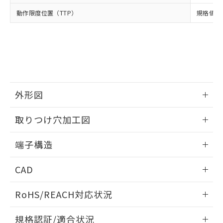
点は「
販売ネットワーク
」をご確認
※2 環境保護使用期限
使用いたしません。
たはお客様担当のオムロン制御
ください。
動作限度位置（TTP）
規格値 最
当社は、貴社製品を第三者に販売する
機器販売店・当社販売員にご確
在庫状況および標準価格結果を当社の
※2 対応予定月
「ｅ」：有害物質（10物質）のすべてが基
場合は、上記1、2および3の内容を当
認ください)
事前の承諾なく第三者に漏洩または開
準値以下であることを示します。
該第三者に通知します。また当社は、
示しないようお願いします。
部品在庫の切り替え状況などにより、予定
「10」：通常の使用状況下において有害物
販売先および販売に係わる関係者が違
マイパーツ機能（部品リスト作成サー
空
受注生産機種、また在庫状況の
月が前後することがあります。
質が外部に漏えいし、環境に深刻な影響を
法に輸出するおそれがある場合は、取
ビス）をご利用いただくには、I-Web
白
情報を公開していない機種
及ぼさない年数を意味します。
り引きをいたしません。
メンバーズにご登録されている必要が
「－」：未確認です。当社販売部門へお問
あります。
い合わせください。
外形図
お客様が当ウェブサイト上で当社にご
※3 非含有証明書ダウンロード
登録された部品リストについて、当社
情報更新：2024/07/25
および当社の共同利用者が、当社の製
取りつけ穴加工図
下記の非含有証明書をダウンロードするこ
品・サービスに関するお客様との取
とができます。
合意する
キャンセル
引・商談に必要な範囲で利用すること
情報更新：2024/07/25
端子構造
をご了承ください。
EU RoHS指令（10物質）の非含有証明書
※当社の共同利用者とは、
"個人情報
ねじ取りつけ穴加工図
情報更新：2024/07/25
51物質の非含有証明書（当社基準）
CAD
の共同利用に関して"
の「1.共同利
※本証明書は発行日時点で非含有を証明す
用者の範囲」に記載されている法人を
るもので、過去に遡って非含有を証明する
ログイン/会員登録いただくと、CADデータをダウンロー
指します。
RoHS/REACH対応状況
ものではありません。
ドすることができます。
また、RoHS指令のフタル酸エステル類４
情報更新：2026/7/29
物質の対応では、対応完了までの期間は出
規格認証/適合状況