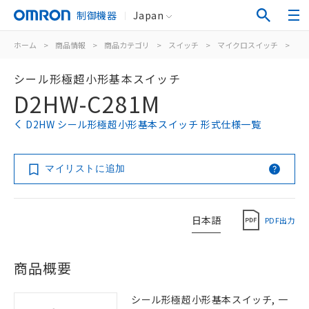
制御機器
Japan
ホーム
>
商品情報
>
商品カテゴリ
>
スイッチ
>
マイクロスイッチ
>
シ
シール形極超小形基本スイッチ
D2HW-C281M
D2HW シール形極超小形基本スイッチ 形式仕様一覧
マイリストに追加
日本語
PDF出力
商品概要
シール形極超小形基本スイッチ, 一