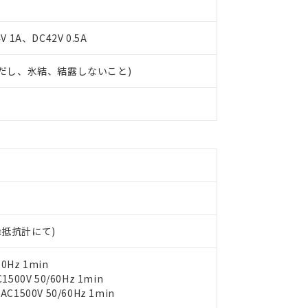
 1A、DC42V 0.5A
 (ただし、氷結、結露しないこと)
 RoHS指令（10物質）の非含有に対応した製品が提供可能な商品です
oHS指令（10物質）の非含有に対応した製品に切り替える予定のある
 RoHS指令（10物質）の非含有に非対応の商品で、対応品を出す予
 RoHS指令（10物質）の非含有の対応状況を調査中または確認中の
ンス料など無形物で、有害物質有無と関係のない商品です。
○×表
より、非含有部品としていたものが、含有品と判明した場合などやむ
みいただき、同意のうえご利用ください。
材料含有率が中国RoHSの基準値以下であることを示します。
材料含有率が中国RoHSの基準値を超えていることを示します。
、当社制御機器事業取扱商品の当社在庫状況および標準価格(税抜)
ら貴社製品のうち、外国為替および外国貿易法に定める商品（以下｢
質）：
す。当社販売部門へお問い合わせください。
 水銀(Hg) 1000ppm以下、 カドミウム(Cd) 100ppm以下、
たは国外への提供する場合は、日本国政府の輸出許可(または役務取
000ppm以下、ポリ臭化ビフェニル類(PBB) 1000ppm以下、ポリ臭化ジフェニルエーテル類(P
絶縁抵抗計にて)
事業取扱商品の中には、本サービスの対象外となる商品もあること
手続きをとります。
キシル) (DEHP)(別名：DOP) 1000ppm以下、フタル酸ブチルベンジル（BBP） 100
(GB/T26572)：
以下、フタル酸ジイソブチル (DIBP) 1000ppm以下
び標準価格照会結果は、記載している更新日時点での社内データに
物を破棄する場合は、完全に破砕するなど、違法に輸出されないよ
(水銀) : 1000ppm、 Cd(カドミウム) : 100ppm、
業用監視および制御機器に対する適用除外項目は除く。
覧された時点での実際の在庫および標準価格とは異なる場合がある
0Hz 1min
1000ppm、 PBBs(ポリ臭化ビフェニル類) : 1000ppm、 PBDEs(ポリ臭化ジフェニルエーテル類
物質については閾値を超える意図的な使用がないことを確認しています。
上の在庫あり
 1000ppm、 DIBP(フタル酸ジイソブチル) : 1000ppm、 BBP(フタル酸ブチルベンジル) :
00V 50/60Hz 1min
品を、核兵器、ミサイル、化学兵器、生物兵器またはその他武器並
チルヘキシル)) : 1000ppm
況および標準価格はお客様のお取引先、またはお客様担当のオムロ
500V 50/60Hz 1min
用いたしません。
ご相談ください。
は満たないが在庫あり