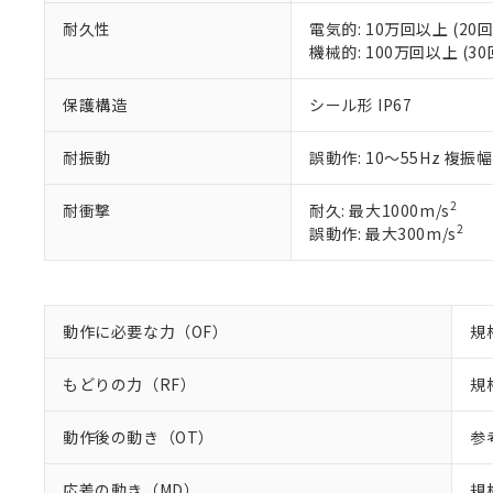
※2 対応予定月
当社は、貴社
オムロン制御
また当社は、
※2 環境保護使
耐久性
電気的: 10万回以上 (20回
在庫状況およ
部品在庫の切り替
たしません。
機械的: 100万回以上 (30
－
在庫なし
す。
「ｅ」：有害物質
機器販売
マイパーツ機
「10」：通常の
保護構造
シール形 IP67
ている必要が
味します。
空
受注生産
お客様が当ウ
※3 非含有証明
「－」：未確認で
白
耐振動
誤動作: 10～55Hz 複振幅
が、当社の製
さい。
下記の非含有証明
※当社の共同
2
耐衝撃
耐久: 最大1000m/s
いる法人を指
EU RoHS指令（
2
誤動作: 最大300m/s
51物質の非含有証
※本証明書は発行
また、RoHS指
混在することから
動作に必要な力（OF）
規
既に当社にて対応
り割愛しておりま
もどりの力（RF）
規
動作後の動き（OT）
参
応差の動き（MD）
規