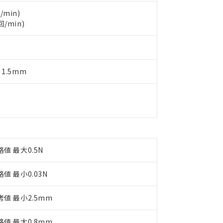
製品を第三者に販売する場合は、上記1、2および3の内容を当該第
機器販売店や当社販売拠点は「
販売ネットワーク
」をご確認くだ
販売先および販売に係わる関係者が違法に輸出するおそれがある場
用期限
/min)
び標準価格結果を当社の事前の承諾なく第三者に漏洩または開示し
え状況などにより、予定月が前後することがあります。
回/min)
(最新の在庫状況については、お客様のお取引先、またはお客様担当
（10物質）のすべてが基準値以下であることを示します。
店・当社販売員にご確認ください)
能（部品リスト作成サービス）をご利用いただくには、I-Webメン
使用状況下において有害物質が外部に漏えいし、環境に深刻な影響を
あります。
機種、また在庫状況の情報を公開していない機種
ェブサイト上で当社にご登録された部品リストについて、当社およ
書ダウンロード
す。当社販売部門へお問い合わせください。
 1.5mm
品・サービスに関するお客様との取引・商談に必要な範囲で利用す
合意する
キャンセル
書をダウンロードすることができます。
利用者とは、
"個人情報の共同利用に関して"
の「1.共同利用者の
します。
10物質）の非含有証明書
明書（当社基準）
日時点で非含有を証明するもので、過去に遡って非含有を証明するも
令のフタル酸エステル類４物質の対応では、対応完了までの期間は出
備考欄に対応日を記載しておりました。
格値 最大0.5N
品への在庫切替を完了していることから、特段のことがない限り、20
す。
格値 最小0.03N
考値 最小2.5mm
格値 最大0.8mm