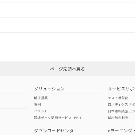
ードすることができます。
情報更新：
ログイン/会員登録
「カスタマーサポートセンタ お客様相談室」または貴社担当オムロン営
みください。
非含有証明書
※3
ページ先頭へ戻る
ダウンロードはこちら
ソリューション
サービスサポ
解決提案
テスト機貸出
事例
ロボティクスサ
イベント
日本語相談窓口
現場データ活用サービスi-BELT
輸出該非判定
I)
PBBs
PBDEs
DBP
ダウンロードセンタ
eラーニング