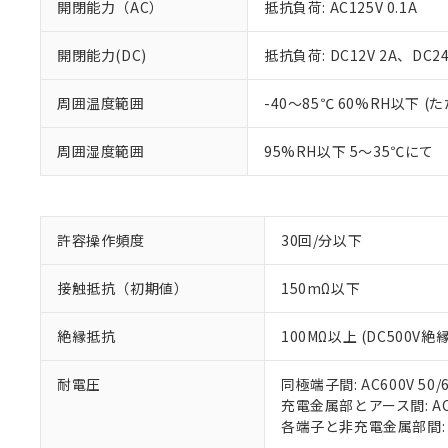
開閉能力（AC）
抵抗負荷: AC125V 0.1A
開閉能力(DC)
抵抗負荷: DC12V 2A、DC24V
※1 対応状況
周囲温度範囲
-40～85℃ 60%RH以下
対応済み：EU
周囲湿度範囲
95%RH以下 5～35℃にて
対応予定：EU R
対応予定なし：EU
調査・確認中：EU
ご利用条件
非該当品：ライセ
※1 中国RoHS
仕入先様の事情に
許容操作頻度
30回/分以下
があります。
以下の条件をお読
「○」：最大均質
接触抵抗（初期値）
150mΩ以下
「×」：最大均質
本サービスは
当社は、これ
*EU RoHS指令（10物
「－」：未確認で
鉛(Pb) 1000ppm以下、
くものです。
う）を輸出ま
記
説明
六価クロム(Cr(Ⅵ)) 1
絶縁抵抗
100MΩ以上 (DC500V
当社制御機器
などの必要な
フタル酸ビス(2-エチルヘ
号
*中国RoHS10物質の基準値 
ル（DBP） 1000ppm
在庫状況およ
当社は規制貨
Pb(鉛) :1000ppm、 Hg
但し、RoHS指令で産
のであり、閲
耐電圧
同極端子間: AC600V 50/6
ます。
Cr(Ⅵ)(六価クロム) : 
フタル酸エステル類の４
○
一定数以
DBP(フタル酸ジブチル) :
い。
充電金属部とアース間: AC15
当社は貴社製
DEHP(フタル酸ビス(2-エ
正式な納期状
各端子と非充電金属部間: AC1
置等に一切使
当社販売員に
△
一定数に