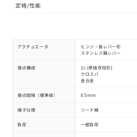
定格/性能
アクチュエータ
ヒンジ・長レバー形
ステンレス鋼レバー
接点構成
1c (単極双投形)
クロスバ
金合金
接点間隔（標準値）
0.5mm
端子仕様
リード線
負荷
一般負荷