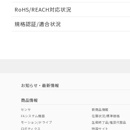
ログイン/会員登録いただくと、CADデータをダウンロ
RoHS/REACH対応状況
規格認証/適合状況
EU RoHS
注意事項・凡例
D2HW-C221Mについての規格認証/適合状況については、
売店にお問い合わせください。
ダウンロードデータをご利用いただく前に、以下を必ずお読
対応状況
対応予定月
※1
※2
ソフトウェアの使用条件
対応済み
お知らせ・最新情報
中国 RoHS
注意事項・凡例
商品情報
中国 RoHS表
※1 ※2
センサ
新商品情報
FAシステム機器
在庫状況/標準価格
Pb
Hg
Cd
Cr(V
モーション/ドライブ
生産終了品/推奨代替品
ロボティクス
特設サイト