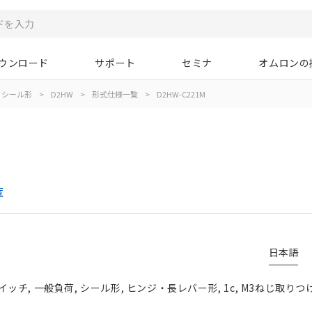
ウンロード
サポート
セミナ
オムロンの
シール形
>
D2HW
>
形式仕様一覧
>
D2HW-C221M
覧
日本語
チ, 一般負荷, シール形, ヒンジ・長レバー形, 1c, M3ねじ取りつ