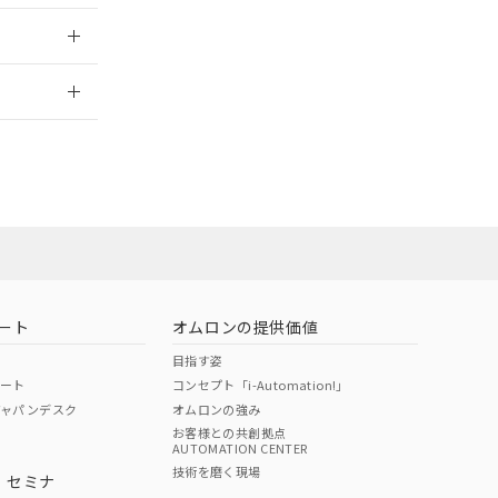
2026/7/29
業員または販
お問い合わせ
ート
オムロンの提供価値
目指す姿
ポート
コンセプト「i-Automation!」
ジャパンデスク
オムロンの強み
お客様との共創拠点
AUTOMATION CENTER
DIBP
BBP
DEHP
環境保護
技術を磨く現場
・セミナ
使用期限