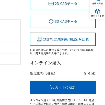
2D CADデータ
在庫・価格
無料テスト機
3D CADデータ
該非判定見解書/項目別対比表
日本の外為法に基づく該非判定、およびEAR再輸出規
制に関する見解が入手できます。
オンライン購入
¥ 450
販売価格（税込）
カートに追加
オンライン購入における出荷予定日は、カートに追加
～「ご購入手続き：価格・納期の確認」画面にてご確