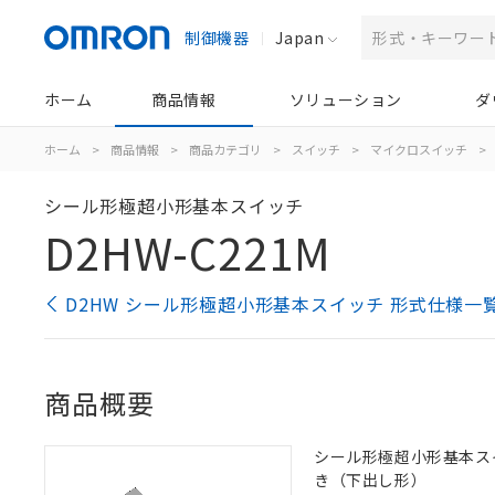
制御機器
Japan
ホーム
商品情報
ソリューション
ダ
ホーム
>
商品情報
>
商品カテゴリ
>
スイッチ
>
マイクロスイッチ
>
シール形極超小形基本スイッチ
D2HW-C221M
D2HW シール形極超小形基本スイッチ 形式仕様一
商品概要
シール形極超小形基本スイッ
き（下出し形）