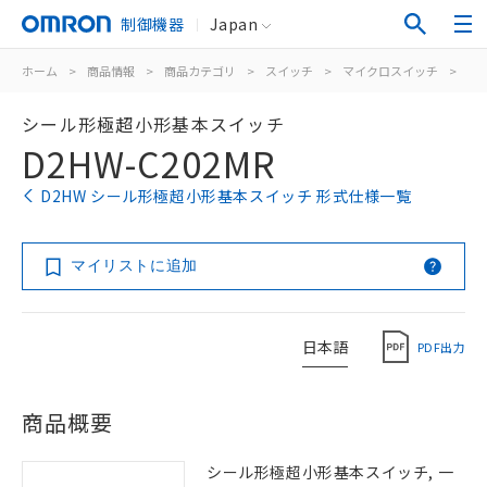
制御機器
Japan
ホーム
>
商品情報
>
商品カテゴリ
>
スイッチ
>
マイクロスイッチ
>
シ
シール形極超小形基本スイッチ
D2HW-C202MR
D2HW シール形極超小形基本スイッチ 形式仕様一覧
マイリストに追加
日本語
PDF出力
商品概要
シール形極超小形基本スイッチ, 一