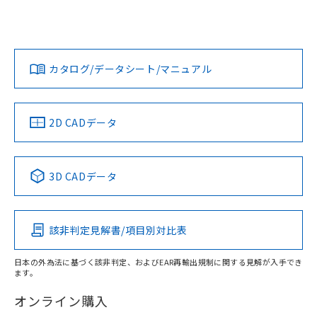
欄に対応日を記載しておりました。
「カスタマーサポートセンタ お客様相談室」または貴社担当
既に当社にて対応品への在庫切替を完了
オムロン営業員または販売店にお問い合わせください。
していることから、特段のことがない限
対応状況
対応予定月
※1
※2
ダウンロードデータをご利用いただく前に、以下を必ずお読
り、2022年1月12日より割愛しておりま
みください。
お問い合わせ
カタログ/データシート/マニュアル
す。
対応済み
ソフトウェアの使用条件
中国 RoHS
注意事項・凡例
2D CADデータ
中国 RoHS表
※1 ※2
3D CADデータ
Pb
Hg
Cd
Cr(VI)
該非判定見解書/項目別対比表
O
O
O
O
日本の外為法に基づく該非判定、およびEAR再輸出規制に関する見解が入手でき
ます。
"対応済み"や非含有の記載がされた商品であっても、流通
在庫等で未対応品が混在する可能性があります。
オンライン購入
非含有品が必要な際は、弊社営業部門もしくは販売店へお