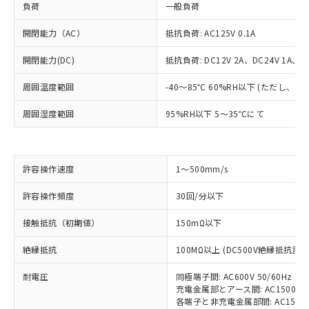
負荷
一般負荷
開閉能力（AC）
抵抗負荷: AC125V 0.1A
開閉能力(DC)
抵抗負荷: DC12V 2A、DC24V 1A、DC
周囲温度範囲
-40～85℃ 60%RH以下 (ただし、
周囲湿度範囲
95%RH以下 5～35℃にて
許容操作速度
1～500mm/s
※1 対応状況
許容操作頻度
30回/分以下
対応済み：EU RoHS指令（10物質）の
接触抵抗（初期値）
150mΩ以下
非含有に対応した製品が提供可能な商品で
す。
絶縁抵抗
100MΩ以上 (DC500V絶縁抵抗計に
対応予定：EU RoHS指令（10物質）の非含
ご利用条件
有に対応した製品に切り替える予定のある
耐電圧
同極端子間: AC600V 50/60Hz 1m
商品です。
充電金属部とアース間: AC1500V 50
対応予定なし：EU RoHS指令（10物質）の
各端子と非充電金属部間: AC1500V 5