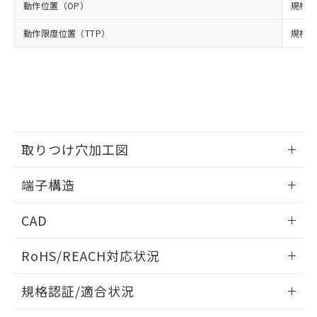
※2 環境保護使用期限
使用いたしません。
たはお客様担当のオムロン制御
動作位置（OP）
ください。
規格値 
当社は、貴社製品を第三者に販売する
機器販売店・当社販売員にご確
在庫状況および標準価格結果を当社の
※2 対応予定月
「ｅ」：有害物質（10物質）のすべてが基
場合は、上記1、2および3の内容を当
動作限度位置（TTP）
認ください)
規格値
事前の承諾なく第三者に漏洩または開
準値以下であることを示します。
該第三者に通知します。また当社は、
示しないようお願いします。
部品在庫の切り替え状況などにより、予定
「10」：通常の使用状況下において有害物
販売先および販売に係わる関係者が違
マイパーツ機能（部品リスト作成サー
空
受注生産機種、また在庫状況の
月が前後することがあります。
質が外部に漏えいし、環境に深刻な影響を
法に輸出するおそれがある場合は、取
ビス）をご利用いただくには、I-Web
白
情報を公開していない機種
及ぼさない年数を意味します。
り引きをいたしません。
メンバーズにご登録されている必要が
「－」：未確認です。当社販売部門へお問
あります。
い合わせください。
お客様が当ウェブサイト上で当社にご
※3 非含有証明書ダウンロード
登録された部品リストについて、当社
取りつけ穴加工図
および当社の共同利用者が、当社の製
下記の非含有証明書をダウンロードするこ
品・サービスに関するお客様との取
情報更新：2024/07/25
とができます。
端子構造
合意する
キャンセル
引・商談に必要な範囲で利用すること
をご了承ください。
ねじ取りつけ穴加工図
EU RoHS指令（10物質）の非含有証明書
情報更新：2024/07/25
※当社の共同利用者とは、
"個人情報
CAD
51物質の非含有証明書（当社基準）
の共同利用に関して"
の「1.共同利
※本証明書は発行日時点で非含有を証明す
用者の範囲」に記載されている法人を
ログイン/会員登録いただくと、CADデータをダウンロー
RoHS/REACH対応状況
るもので、過去に遡って非含有を証明する
指します。
ドすることができます。
ものではありません。
情報更新：2026/7/29
また、RoHS指令のフタル酸エステル類４
規格認証/適合状況
物質の対応では、対応完了までの期間は出
ログイン/会員登録
EU RoHS
注意事項・凡例
荷製品に未対応品が混在することから備考
D2HW-C202MRについての規格認証/適合状況については、