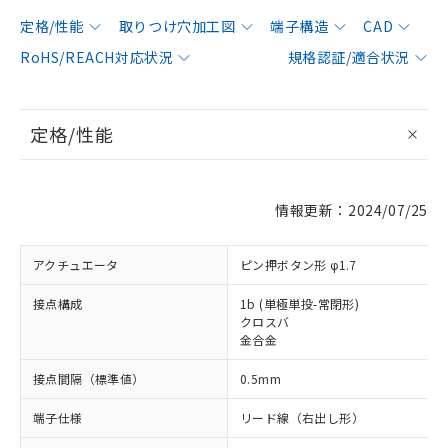
定格/性能
取りつけ穴加工図
端子構造
CAD
RoHS/REACH対応状況
規格認証/適合状況
定格/性能
情報更新：2024/07/25
アクチュエータ
ピン押ボタン形 φ1.7
接点構成
1b (単極単投-常閉形)
クロスバ
金合金
接点間隔（標準値）
0.5mm
端子仕様
リード線（右出し形）