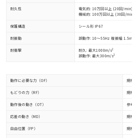
以下の条件をお読みいただき、同意のうえ
非含有に非対応の商品で、対応品を出す予
ご利用ください。
定はありません。
耐久性
電気的: 10万回以上 (20回/min)
機械的: 100万回以上 (30回/min)
調査・確認中：EU RoHS指令（10物質）の
本サービスは、当社制御機器事業取扱
※1 中国RoHS○×表
非含有の対応状況を調査中または確認中の
商品の当社在庫状況および標準価格
保護構造
シール形 IP67
商品です。
(税抜)を提供させていただくもので
「○」：最大均質材料含有率が中国RoHSの
非該当品：ライセンス料など無形物で、有
す。
耐振動
誤動作: 10～55Hz 複振幅 1.5mm
基準値以下であることを示します。
害物質有無と関係のない商品です。
当社制御機器事業取扱商品の中には、
「×」：最大均質材料含有率が中国RoHSの
仕入先様の事情により、非含有部品として
本サービスの対象外となる商品もある
2
耐衝撃
耐久: 最大1000m/s
基準値を超えていることを示します。
いたものが、含有品と判明した場合などや
当社は、これら貴社製品のうち、外国
2
誤動作: 最大300m/s
ことをご了承ください。
「－」：未確認です。当社販売部門へお問
むを得ず変更することがあります。
為替および外国貿易法に定める商品
在庫状況および標準価格照会結果は、
い合わせください。
（以下｢規制貨物等」という）を輸出
記載している更新日時点での社内デー
*EU RoHS指令（10物質）：
または国外への提供する場合は、日本
記
タに基づき作成されるものであり、閲
説明
鉛(Pb) 1000ppm以下、 水銀(Hg) 1000ppm以下、 カド
*中国RoHS10物質の基準値 (GB/T26572)：
動作に必要な力（OF）
国政府の輸出許可(または役務取引許
規格値 
号
覧された時点での実際の在庫および標
ミウム(Cd) 100ppm以下、
Pb(鉛) :1000ppm、 Hg(水銀) : 1000ppm、 Cd(カドミウ
可)を取得するなどの必要な手続きを
六価クロム(Cr(Ⅵ)) 1000ppm以下、ポリ臭化ビフェニル
ム) : 100ppm、
準価格とは異なる場合があることをご
類(PBB) 1000ppm以下、ポリ臭化ジフェニルエーテル類
もどりの力（RF）
規格値 
Cr(Ⅵ)(六価クロム) : 1000ppm、 PBBs(ポリ臭化ビフェ
とります。
了承ください。
(PBDE) 1000ppm以下、フタル酸ビス(2-エチルヘキシ
○
一定数以上の在庫あり
ニル類) : 1000ppm、 PBDEs(ポリ臭化ジフェニルエーテ
当社は規制貨物を破棄する場合は、完
ル) (DEHP)(別名：DOP) 1000ppm以下、フタル酸ブチ
正式な納期状況および標準価格はお客
ル類) : 1000ppm、
動作後の動き（OT）
参考値
ルベンジル（BBP） 1000ppm以下、フタル酸ジブチル
全に破砕するなど、違法に輸出されな
DBP(フタル酸ジブチル) : 1000ppm、 DIBP(フタル酸ジ
様のお取引先、またはお客様担当のオ
（DBP） 1000ppm以下、フタル酸ジイソブチル
イソブチル) : 1000ppm、 BBP(フタル酸ブチルベンジ
△
一定数には満たないが在庫あり
いよう必要な手段を講じます。
ムロン制御機器販売店・当社販売員に
(DIBP) 1000ppm以下
ル) : 1000ppm、
応差の動き（MD）
規格値
当社は貴社製品を、核兵器、ミサイ
但し、RoHS指令で産業用監視および制御機器に対する
DEHP(フタル酸ビス(2-エチルヘキシル)) : 1000ppm
ご相談ください。
適用除外項目は除く。
ル、化学兵器、生物兵器またはその他
－
在庫なし(最新の在庫状況につ
オムロン制御機器販売店や当社販売拠
自由位置（FP）
規格値
フタル酸エステル類の４物質については閾値を超える意
武器並びにこれらの製造装置等に一切
いては、お客様のお取引先、ま
図的な使用がないことを確認しています。
点は「
販売ネットワーク
」をご確認