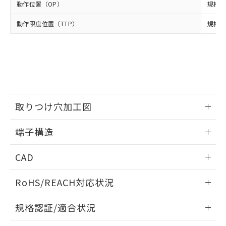
※2 環境保護使用期限
使用いたしません。
たはお客様担当のオムロン制御
動作位置（OP）
ください。
規格値 
当社は、貴社製品を第三者に販売する
機器販売店・当社販売員にご確
在庫状況および標準価格結果を当社の
※2 対応予定月
「ｅ」：有害物質（10物質）のすべてが基
場合は、上記1、2および3の内容を当
動作限度位置（TTP）
認ください)
規格値
事前の承諾なく第三者に漏洩または開
準値以下であることを示します。
該第三者に通知します。また当社は、
示しないようお願いします。
部品在庫の切り替え状況などにより、予定
「10」：通常の使用状況下において有害物
販売先および販売に係わる関係者が違
マイパーツ機能（部品リスト作成サー
空
受注生産機種、また在庫状況の
月が前後することがあります。
質が外部に漏えいし、環境に深刻な影響を
法に輸出するおそれがある場合は、取
ビス）をご利用いただくには、I-Web
白
情報を公開していない機種
及ぼさない年数を意味します。
り引きをいたしません。
メンバーズにご登録されている必要が
「－」：未確認です。当社販売部門へお問
あります。
い合わせください。
お客様が当ウェブサイト上で当社にご
※3 非含有証明書ダウンロード
登録された部品リストについて、当社
取りつけ穴加工図
および当社の共同利用者が、当社の製
下記の非含有証明書をダウンロードするこ
品・サービスに関するお客様との取
情報更新：2024/07/25
とができます。
端子構造
合意する
キャンセル
引・商談に必要な範囲で利用すること
をご了承ください。
ねじ取りつけ穴加工図
EU RoHS指令（10物質）の非含有証明書
情報更新：2024/07/25
※当社の共同利用者とは、
"個人情報
CAD
51物質の非含有証明書（当社基準）
の共同利用に関して"
の「1.共同利
※本証明書は発行日時点で非含有を証明す
用者の範囲」に記載されている法人を
ログイン/会員登録いただくと、CADデータをダウンロー
RoHS/REACH対応状況
るもので、過去に遡って非含有を証明する
指します。
ドすることができます。
ものではありません。
情報更新：2026/7/29
また、RoHS指令のフタル酸エステル類４
規格認証/適合状況
物質の対応では、対応完了までの期間は出
ログイン/会員登録
EU RoHS
注意事項・凡例
荷製品に未対応品が混在することから備考
D2HW-C201Mについての規格認証/適合状況については、