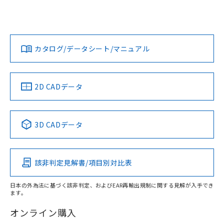
欄に対応日を記載しておりました。
「カスタマーサポートセンタ お客様相談室」または貴社担当
既に当社にて対応品への在庫切替を完了
オムロン営業員または販売店にお問い合わせください。
していることから、特段のことがない限
対応状況
対応予定月
※1
※2
ダウンロードデータをご利用いただく前に、以下を必ずお読
り、2022年1月12日より割愛しておりま
みください。
お問い合わせ
カタログ/データシート/マニュアル
す。
対応済み
ソフトウェアの使用条件
中国 RoHS
注意事項・凡例
2D CADデータ
中国 RoHS表
※1 ※2
3D CADデータ
Pb
Hg
Cd
Cr(VI)
該非判定見解書/項目別対比表
O
O
O
O
日本の外為法に基づく該非判定、およびEAR再輸出規制に関する見解が入手でき
ます。
"対応済み"や非含有の記載がされた商品であっても、流通
在庫等で未対応品が混在する可能性があります。
オンライン購入
非含有品が必要な際は、弊社営業部門もしくは販売店へお