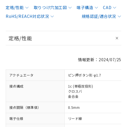
定格/性能
取りつけ穴加工図
端子構造
CAD
RoHS/REACH対応状況
規格認証/適合状況
定格/性能
情報更新：2024/07/25
アクチュエータ
ピン押ボタン形 φ1.7
接点構成
1c (単極双投形)
クロスバ
金合金
接点間隔（標準値）
0.5mm
端子仕様
リード線