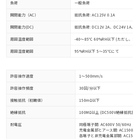
負荷
一般負荷
開閉能力（AC）
抵抗負荷: AC125V 0.1A
開閉能力(DC)
抵抗負荷: DC12V 2A、DC24V 1A、DC
周囲温度範囲
-40～85℃ 60%RH以下 (ただし、
周囲湿度範囲
95%RH以下 5～35℃にて
許容操作速度
1～500mm/s
※1 対応状況
許容操作頻度
30回/分以下
対応済み：EU RoHS指令（10物質）の
接触抵抗（初期値）
150mΩ以下
非含有に対応した製品が提供可能な商品で
す。
絶縁抵抗
100MΩ以上 (DC500V絶縁抵抗計に
対応予定：EU RoHS指令（10物質）の非含
ご利用条件
有に対応した製品に切り替える予定のある
耐電圧
同極端子間: AC600V 50/60Hz 1m
商品です。
充電金属部とアース間: AC1500V 50
対応予定なし：EU RoHS指令（10物質）の
各端子と非充電金属部間: AC1500V 5