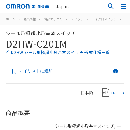
制御機器
Japan
ホーム
>
商品情報
>
商品カテゴリ
>
スイッチ
>
マイクロスイッチ
>
シ
シール形極超小形基本スイッチ
D2HW-C201M
D2HW シール形極超小形基本スイッチ 形式仕様一覧
マイリストに追加
日本語
PDF出力
商品概要
シール形極超小形基本スイッチ, 一