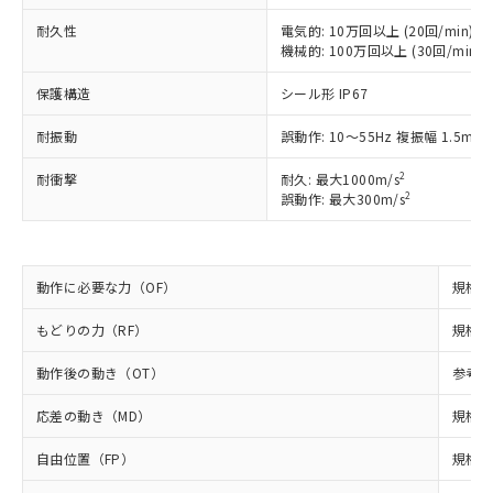
以下の条件をお読みいただき、同意のうえ
非含有に非対応の商品で、対応品を出す予
ご利用ください。
定はありません。
耐久性
電気的: 10万回以上 (20回/min)
機械的: 100万回以上 (30回/min)
調査・確認中：EU RoHS指令（10物質）の
本サービスは、当社制御機器事業取扱
※1 中国RoHS○×表
非含有の対応状況を調査中または確認中の
商品の当社在庫状況および標準価格
保護構造
シール形 IP67
商品です。
(税抜)を提供させていただくもので
「○」：最大均質材料含有率が中国RoHSの
非該当品：ライセンス料など無形物で、有
す。
耐振動
誤動作: 10～55Hz 複振幅 1.5mm
基準値以下であることを示します。
害物質有無と関係のない商品です。
当社制御機器事業取扱商品の中には、
「×」：最大均質材料含有率が中国RoHSの
仕入先様の事情により、非含有部品として
本サービスの対象外となる商品もある
2
耐衝撃
耐久: 最大1000m/s
基準値を超えていることを示します。
いたものが、含有品と判明した場合などや
当社は、これら貴社製品のうち、外国
2
誤動作: 最大300m/s
ことをご了承ください。
「－」：未確認です。当社販売部門へお問
むを得ず変更することがあります。
為替および外国貿易法に定める商品
在庫状況および標準価格照会結果は、
い合わせください。
（以下｢規制貨物等」という）を輸出
記載している更新日時点での社内デー
*EU RoHS指令（10物質）：
または国外への提供する場合は、日本
記
タに基づき作成されるものであり、閲
説明
鉛(Pb) 1000ppm以下、 水銀(Hg) 1000ppm以下、 カド
*中国RoHS10物質の基準値 (GB/T26572)：
動作に必要な力（OF）
国政府の輸出許可(または役務取引許
規格値 
号
覧された時点での実際の在庫および標
ミウム(Cd) 100ppm以下、
Pb(鉛) :1000ppm、 Hg(水銀) : 1000ppm、 Cd(カドミウ
可)を取得するなどの必要な手続きを
六価クロム(Cr(Ⅵ)) 1000ppm以下、ポリ臭化ビフェニル
ム) : 100ppm、
準価格とは異なる場合があることをご
類(PBB) 1000ppm以下、ポリ臭化ジフェニルエーテル類
もどりの力（RF）
規格値 
Cr(Ⅵ)(六価クロム) : 1000ppm、 PBBs(ポリ臭化ビフェ
とります。
了承ください。
(PBDE) 1000ppm以下、フタル酸ビス(2-エチルヘキシ
○
一定数以上の在庫あり
ニル類) : 1000ppm、 PBDEs(ポリ臭化ジフェニルエーテ
当社は規制貨物を破棄する場合は、完
ル) (DEHP)(別名：DOP) 1000ppm以下、フタル酸ブチ
正式な納期状況および標準価格はお客
ル類) : 1000ppm、
動作後の動き（OT）
参考値
ルベンジル（BBP） 1000ppm以下、フタル酸ジブチル
全に破砕するなど、違法に輸出されな
DBP(フタル酸ジブチル) : 1000ppm、 DIBP(フタル酸ジ
様のお取引先、またはお客様担当のオ
（DBP） 1000ppm以下、フタル酸ジイソブチル
イソブチル) : 1000ppm、 BBP(フタル酸ブチルベンジ
△
一定数には満たないが在庫あり
いよう必要な手段を講じます。
ムロン制御機器販売店・当社販売員に
(DIBP) 1000ppm以下
ル) : 1000ppm、
応差の動き（MD）
規格値
当社は貴社製品を、核兵器、ミサイ
但し、RoHS指令で産業用監視および制御機器に対する
DEHP(フタル酸ビス(2-エチルヘキシル)) : 1000ppm
ご相談ください。
適用除外項目は除く。
ル、化学兵器、生物兵器またはその他
－
在庫なし(最新の在庫状況につ
オムロン制御機器販売店や当社販売拠
自由位置（FP）
規格値
フタル酸エステル類の４物質については閾値を超える意
武器並びにこれらの製造装置等に一切
いては、お客様のお取引先、ま
図的な使用がないことを確認しています。
点は「
販売ネットワーク
」をご確認