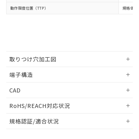
当社は、貴社製品を第三者に販売する
機器販売店・当社販売員にご確
在庫状況および標準価格結果を当社の
動作限度位置（TTP）
規格値 最
※2 対応予定月
「ｅ」：有害物質（10物質）のすべてが基
場合は、上記1、2および3の内容を当
認ください)
事前の承諾なく第三者に漏洩または開
準値以下であることを示します。
該第三者に通知します。また当社は、
示しないようお願いします。
部品在庫の切り替え状況などにより、予定
「10」：通常の使用状況下において有害物
販売先および販売に係わる関係者が違
マイパーツ機能（部品リスト作成サー
空
受注生産機種、また在庫状況の
月が前後することがあります。
質が外部に漏えいし、環境に深刻な影響を
法に輸出するおそれがある場合は、取
ビス）をご利用いただくには、I-Web
白
情報を公開していない機種
及ぼさない年数を意味します。
り引きをいたしません。
メンバーズにご登録されている必要が
「－」：未確認です。当社販売部門へお問
あります。
い合わせください。
お客様が当ウェブサイト上で当社にご
※3 非含有証明書ダウンロード
取りつけ穴加工図
登録された部品リストについて、当社
および当社の共同利用者が、当社の製
下記の非含有証明書をダウンロードするこ
情報更新：2024/07/25
品・サービスに関するお客様との取
端子構造
とができます。
合意する
キャンセル
引・商談に必要な範囲で利用すること
取りつけ穴加工図
をご了承ください。
情報更新：2024/07/25
EU RoHS指令（10物質）の非含有証明書
CAD
※当社の共同利用者とは、
"個人情報
51物質の非含有証明書（当社基準）
の共同利用に関して"
の「1.共同利
ログイン/会員登録いただくと、CADデータをダウンロー
※本証明書は発行日時点で非含有を証明す
用者の範囲」に記載されている法人を
RoHS/REACH対応状況
ドすることができます。
るもので、過去に遡って非含有を証明する
指します。
ものではありません。
情報更新：2026/7/29
規格認証/適合状況
また、RoHS指令のフタル酸エステル類４
物質の対応では、対応完了までの期間は出
ログイン/会員登録
EU RoHS
注意事項・凡例
D2HW-BR282Mについての規格認証/適合状況については、
荷製品に未対応品が混在することから備考
「カスタマーサポートセンタ お客様相談室」または貴社担当