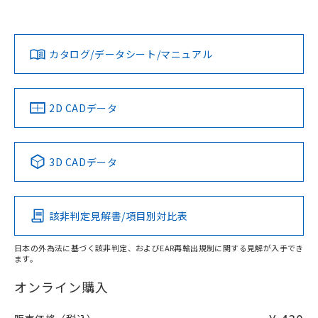
欄に対応日を記載しておりました。
オムロン営業員または販売店にお問い合わせください。
既に当社にて対応品への在庫切替を完了
対応状況
対応予定月
※1
※2
していることから、特段のことがない限
ダウンロードデータをご利用いただく前に、以下を必ずお読
り、2022年1月12日より割愛しておりま
みください。
お問い合わせ
カタログ/データシート/マニュアル
対応済み
す。
ソフトウェアの使用条件
中国 RoHS
注意事項・凡例
2D CADデータ
中国 RoHS表
※1 ※2
3D CADデータ
Pb
Hg
Cd
Cr(VI)
該非判定見解書/項目別対比表
O
O
O
O
日本の外為法に基づく該非判定、およびEAR再輸出規制に関する見解が入手でき
ます。
"対応済み"や非含有の記載がされた商品であっても、流通
在庫等で未対応品が混在する可能性があります。
オンライン購入
非含有品が必要な際は、弊社営業部門もしくは販売店へお
問い合わせください。