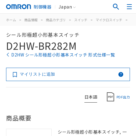
制御機器
Japan
ホーム
>
商品情報
>
商品カテゴリ
>
スイッチ
>
マイクロスイッチ
>
シ
シール形極超小形基本スイッチ
D2HW-BR282M
D2HW シール形極超小形基本スイッチ 形式仕様一覧
マイリストに追加
日本語
PDF出力
商品概要
シール形極超小形基本スイッチ, 一