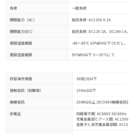
負荷
一般負荷
開閉能力（AC）
抵抗負荷: AC125V 0.1A
開閉能力(DC)
抵抗負荷: DC12V 2A、DC24V 1A、DC
周囲温度範囲
-40～85℃ 60%RH以下 (ただし、
周囲湿度範囲
95%RH以下 5～35℃にて
※1 対応状況
許容操作頻度
30回/分以下
対応済み：EU RoHS指令（10物質）の
接触抵抗（初期値）
150mΩ以下
非含有に対応した製品が提供可能な商品で
す。
絶縁抵抗
100MΩ以上 (DC500V絶縁抵抗計に
対応予定：EU RoHS指令（10物質）の非含
ご利用条件
有に対応した製品に切り替える予定のある
耐電圧
同極端子間: AC600V 50/60Hz 1m
充電金属部とアース間: AC1500V 50
商品です。
各端子と非充電金属部間: AC1500V 5
対応予定なし：EU RoHS指令（10物質）の
以下の条件をお読みいただき、同意のうえ
非含有に非対応の商品で、対応品を出す予