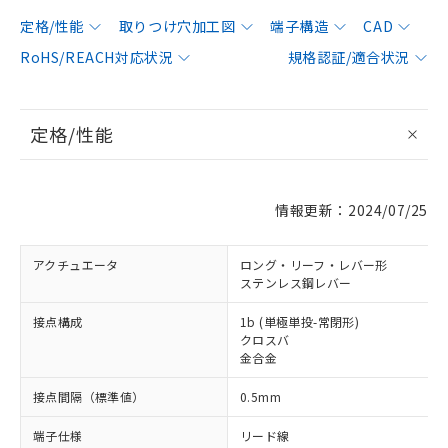
定格/性能
取りつけ穴加工図
端子構造
CAD
RoHS/REACH対応状況
規格認証/適合状況
定格/性能
情報更新：2024/07/25
アクチュエータ
ロング・リーフ・レバー形
ステンレス鋼レバー
接点構成
1b (単極単投-常閉形)
クロスバ
金合金
接点間隔（標準値）
0.5mm
端子仕様
リード線