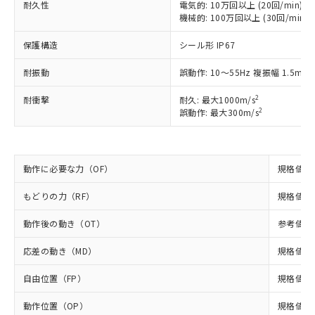
耐久性
電気的: 10万回以上 (20回/min)
ご利用ください。
定はありません。
機械的: 100万回以上 (30回/min)
調査・確認中：EU RoHS指令（10物質）の
本サービスは、当社制御機器事業取扱
※1 中国RoHS○×表
非含有の対応状況を調査中または確認中の
保護構造
シール形 IP67
商品の当社在庫状況および標準価格
商品です。
(税抜)を提供させていただくもので
「○」：最大均質材料含有率が中国RoHSの
非該当品：ライセンス料など無形物で、有
耐振動
誤動作: 10～55Hz 複振幅 1.5mm
す。
基準値以下であることを示します。
害物質有無と関係のない商品です。
当社制御機器事業取扱商品の中には、
「×」：最大均質材料含有率が中国RoHSの
2
仕入先様の事情により、非含有部品として
耐衝撃
耐久: 最大1000m/s
本サービスの対象外となる商品もある
2
基準値を超えていることを示します。
誤動作: 最大300m/s
いたものが、含有品と判明した場合などや
当社は、これら貴社製品のうち、外国
ことをご了承ください。
「－」：未確認です。当社販売部門へお問
むを得ず変更することがあります。
為替および外国貿易法に定める商品
在庫状況および標準価格照会結果は、
い合わせください。
（以下｢規制貨物等」という）を輸出
記載している更新日時点での社内デー
*EU RoHS指令（10物質）：
または国外への提供する場合は、日本
記
タに基づき作成されるものであり、閲
説明
動作に必要な力（OF）
規格値 最
鉛(Pb) 1000ppm以下、 水銀(Hg) 1000ppm以下、 カド
*中国RoHS10物質の基準値 (GB/T26572)：
国政府の輸出許可(または役務取引許
号
覧された時点での実際の在庫および標
ミウム(Cd) 100ppm以下、
Pb(鉛) :1000ppm、 Hg(水銀) : 1000ppm、 Cd(カドミウ
可)を取得するなどの必要な手続きを
六価クロム(Cr(Ⅵ)) 1000ppm以下、ポリ臭化ビフェニル
ム) : 100ppm、
準価格とは異なる場合があることをご
もどりの力（RF）
規格値 最
類(PBB) 1000ppm以下、ポリ臭化ジフェニルエーテル類
Cr(Ⅵ)(六価クロム) : 1000ppm、 PBBs(ポリ臭化ビフェ
とります。
了承ください。
(PBDE) 1000ppm以下、フタル酸ビス(2-エチルヘキシ
○
一定数以上の在庫あり
ニル類) : 1000ppm、 PBDEs(ポリ臭化ジフェニルエーテ
当社は規制貨物を破棄する場合は、完
ル) (DEHP)(別名：DOP) 1000ppm以下、フタル酸ブチ
動作後の動き（OT）
参考値 最
正式な納期状況および標準価格はお客
ル類) : 1000ppm、
ルベンジル（BBP） 1000ppm以下、フタル酸ジブチル
全に破砕するなど、違法に輸出されな
DBP(フタル酸ジブチル) : 1000ppm、 DIBP(フタル酸ジ
様のお取引先、またはお客様担当のオ
（DBP） 1000ppm以下、フタル酸ジイソブチル
イソブチル) : 1000ppm、 BBP(フタル酸ブチルベンジ
△
一定数には満たないが在庫あり
いよう必要な手段を講じます。
応差の動き（MD）
規格値 最
ムロン制御機器販売店・当社販売員に
(DIBP) 1000ppm以下
ル) : 1000ppm、
当社は貴社製品を、核兵器、ミサイ
但し、RoHS指令で産業用監視および制御機器に対する
DEHP(フタル酸ビス(2-エチルヘキシル)) : 1000ppm
ご相談ください。
適用除外項目は除く。
自由位置（FP）
規格値 最
ル、化学兵器、生物兵器またはその他
－
在庫なし(最新の在庫状況につ
オムロン制御機器販売店や当社販売拠
フタル酸エステル類の４物質については閾値を超える意
武器並びにこれらの製造装置等に一切
いては、お客様のお取引先、ま
図的な使用がないことを確認しています。
点は「
販売ネットワーク
」をご確認
動作位置（OP）
規格値 13
※2 環境保護使用期限
使用いたしません。
たはお客様担当のオムロン制御
ください。