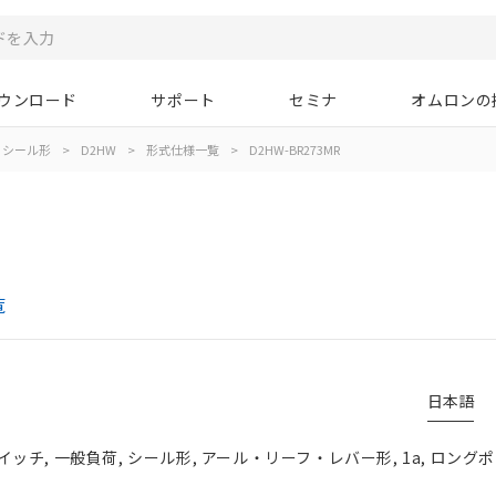
ウンロード
サポート
セミナ
オムロンの
シール形
>
D2HW
>
形式仕様一覧
>
D2HW-BR273MR
覧
日本語
チ, 一般負荷, シール形, アール・リーフ・レバー形, 1a, ロングポ