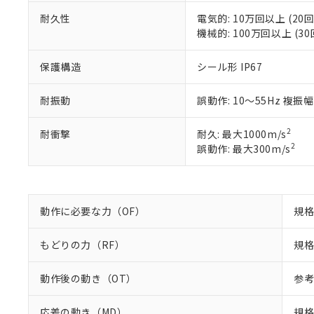
※2 対応予定月
当社は、貴社
オムロン制御
また当社は、
※2 環境保護使
耐久性
電気的: 10万回以上 (20回
在庫状況およ
部品在庫の切り替
たしません。
機械的: 100万回以上 (30
－
在庫なし
す。
「ｅ」：有害物質
機器販売
マイパーツ機
「10」：通常の
保護構造
シール形 IP67
ている必要が
味します。
空
受注生産
お客様が当ウ
※3 非含有証明
「－」：未確認で
白
耐振動
誤動作: 10～55Hz 複振幅
が、当社の製
さい。
下記の非含有証明
※当社の共同
2
耐衝撃
耐久: 最大1000m/s
いる法人を指
EU RoHS指令（
2
誤動作: 最大300m/s
51物質の非含有証
※本証明書は発行
また、RoHS指
混在することから
動作に必要な力（OF）
規格
既に当社にて対応
り割愛しておりま
もどりの力（RF）
規格
動作後の動き（OT）
参考
応差の動き（MD）
規格