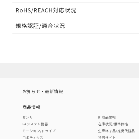
ログイン/会員登録いただくと、CADデータをダウンロ
RoHS/REACH対応状況
規格認証/適合状況
EU RoHS
注意事項・凡例
D2HW-BR273MRについての規格認証/適合状況について
は販売店にお問い合わせください。
ダウンロードデータをご利用いただく前に、以下を必ずお読
対応状況
対応予定月
※1
※2
ソフトウェアの使用条件
対応済み
お知らせ・最新情報
中国 RoHS
注意事項・凡例
商品情報
中国 RoHS表
※1 ※2
センサ
新商品情報
FAシステム機器
在庫状況/標準価格
Pb
Hg
Cd
Cr(V
モーション/ドライブ
生産終了品/推奨代替品
ロボティクス
特設サイト