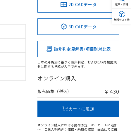
2D CADデータ
在庫・価格
無料テスト機
3D CADデータ
該非判定見解書/項目別対比表
日本の外為法に基づく該非判定、およびEAR再輸出規
制に関する見解が入手できます。
オンライン購入
¥ 430
販売価格（税込）
カートに追加
オンライン購入における出荷予定日は、カートに追加
～「ご購入手続き：価格・納期の確認」画面にてご確