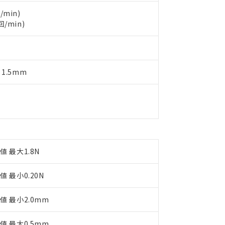
製品を第三者に販売する場合は、上記1、2および3の内容を当該第
機器販売店や当社販売拠点は「
販売ネットワーク
」をご確認くだ
販売先および販売に係わる関係者が違法に輸出するおそれがある場
用期限
/min)
び標準価格結果を当社の事前の承諾なく第三者に漏洩または開示し
え状況などにより、予定月が前後することがあります。
回/min)
(最新の在庫状況については、お客様のお取引先、またはお客様担当
（10物質）のすべてが基準値以下であることを示します。
店・当社販売員にご確認ください)
能（部品リスト作成サービス）をご利用いただくには、I-Webメン
使用状況下において有害物質が外部に漏えいし、環境に深刻な影響を
あります。
機種、また在庫状況の情報を公開していない機種
ェブサイト上で当社にご登録された部品リストについて、当社およ
書ダウンロード
す。当社販売部門へお問い合わせください。
 1.5mm
品・サービスに関するお客様との取引・商談に必要な範囲で利用す
合意する
キャンセル
書をダウンロードすることができます。
利用者とは、
"個人情報の共同利用に関して"
の「1.共同利用者の
します。
10物質）の非含有証明書
明書（当社基準）
日時点で非含有を証明するもので、過去に遡って非含有を証明するも
令のフタル酸エステル類４物質の対応では、対応完了までの期間は出
備考欄に対応日を記載しておりました。
値 最大1.8N
品への在庫切替を完了していることから、特段のことがない限り、20
す。
値 最小0.20N
値 最小2.0mm
値 最大0.5mm