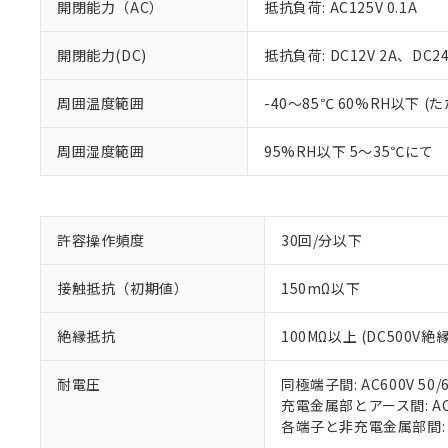
開閉能力（AC）
抵抗負荷: AC125V 0.1A
開閉能力(DC)
抵抗負荷: DC12V 2A、DC24V
※1 対応状況
周囲温度範囲
-40～85℃ 60%RH以下
対応済み：EU
周囲湿度範囲
95%RH以下 5～35℃にて
対応予定：EU R
対応予定なし：EU
調査・確認中：EU
ご利用条件
非該当品：ライセ
※1 中国RoHS
仕入先様の事情に
許容操作頻度
30回/分以下
があります。
以下の条件をお読
「○」：最大均質
接触抵抗（初期値）
150mΩ以下
「×」：最大均質
本サービスは
当社は、これ
*EU RoHS指令（10物
「－」：未確認で
鉛(Pb) 1000ppm以下、
くものです。
う）を輸出ま
記
説明
六価クロム(Cr(Ⅵ)) 1
絶縁抵抗
100MΩ以上 (DC500V
当社制御機器
などの必要な
フタル酸ビス(2-エチルヘ
号
*中国RoHS10物質の基準値 
ル（DBP） 1000ppm
在庫状況およ
当社は規制貨
Pb(鉛) :1000ppm、 Hg
但し、RoHS指令で産
のであり、閲
耐電圧
同極端子間: AC600V 50/6
ます。
Cr(Ⅵ)(六価クロム) : 
フタル酸エステル類の４
○
一定数以
DBP(フタル酸ジブチル) :
い。
充電金属部とアース間: AC15
当社は貴社製
DEHP(フタル酸ビス(2-エ
正式な納期状
各端子と非充電金属部間: AC1
置等に一切使
当社販売員に
△
一定数に