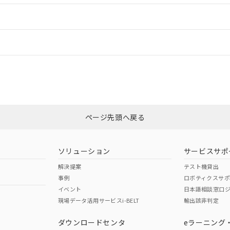
ードすることができます。
情報更新：
ログイン/会員登録
は、「カスタマーサポートセンタ お客様相談室」または貴社担当オムロ
みください。
非含有証明書
※3
ページ先頭へ戻る
ダウンロードはこちら
ソリューション
サービスサポ
解決提案
テスト機貸出
事例
ロボティクスサ
イベント
日本語相談窓口
現場データ活用サービスi-BELT
輸出該非判定
I)
PBBs
PBDEs
DBP
ダウンロードセンタ
eラーニング