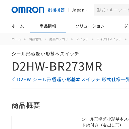
制御機器
Japan
ホーム
商品情報
ソリューション
ダ
ホーム
>
商品情報
>
商品カテゴリ
>
スイッチ
>
マイクロスイッチ
>
シール形極超小形基本スイッチ
D2HW-BR273MR
D2HW シール形極超小形基本スイッチ 形式仕様一
商品概要
シール形極超小形基本スイッ
ド線付き（右出し形）