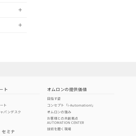
2026/7/29
ン営業員また
お問い合わせ
ート
オムロンの提供価値
目指す姿
ポート
コンセプト「i-Automation!」
ジャパンデスク
オムロンの強み
お客様との共創拠点
AUTOMATION CENTER
DIBP
BBP
DEHP
環境保護
技術を磨く現場
・セミナ
使用期限