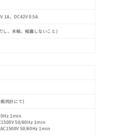
 1A、DC42V 0.5A
 (ただし、氷結、結露しないこと)
 RoHS指令（10物質）の非含有に対応した製品が提供可能な商品です
oHS指令（10物質）の非含有に対応した製品に切り替える予定のある
 RoHS指令（10物質）の非含有に非対応の商品で、対応品を出す予
 RoHS指令（10物質）の非含有の対応状況を調査中または確認中の
ンス料など無形物で、有害物質有無と関係のない商品です。
○×表
より、非含有部品としていたものが、含有品と判明した場合などやむ
みいただき、同意のうえご利用ください。
材料含有率が中国RoHSの基準値以下であることを示します。
材料含有率が中国RoHSの基準値を超えていることを示します。
、当社制御機器事業取扱商品の当社在庫状況および標準価格(税抜)
ら貴社製品のうち、外国為替および外国貿易法に定める商品（以下｢
質）：
す。当社販売部門へお問い合わせください。
 水銀(Hg) 1000ppm以下、 カドミウム(Cd) 100ppm以下、
たは国外への提供する場合は、日本国政府の輸出許可(または役務取
000ppm以下、ポリ臭化ビフェニル類(PBB) 1000ppm以下、ポリ臭化ジフェニルエーテル類(P
絶縁抵抗計にて)
事業取扱商品の中には、本サービスの対象外となる商品もあること
手続きをとります。
キシル) (DEHP)(別名：DOP) 1000ppm以下、フタル酸ブチルベンジル（BBP） 100
(GB/T26572)：
以下、フタル酸ジイソブチル (DIBP) 1000ppm以下
び標準価格照会結果は、記載している更新日時点での社内データに
物を破棄する場合は、完全に破砕するなど、違法に輸出されないよ
(水銀) : 1000ppm、 Cd(カドミウム) : 100ppm、
業用監視および制御機器に対する適用除外項目は除く。
覧された時点での実際の在庫および標準価格とは異なる場合がある
0Hz 1min
1000ppm、 PBBs(ポリ臭化ビフェニル類) : 1000ppm、 PBDEs(ポリ臭化ジフェニルエーテル類
物質については閾値を超える意図的な使用がないことを確認しています。
上の在庫あり
 1000ppm、 DIBP(フタル酸ジイソブチル) : 1000ppm、 BBP(フタル酸ブチルベンジル) :
00V 50/60Hz 1min
品を、核兵器、ミサイル、化学兵器、生物兵器またはその他武器並
チルヘキシル)) : 1000ppm
況および標準価格はお客様のお取引先、またはお客様担当のオムロ
500V 50/60Hz 1min
用いたしません。
ご相談ください。
は満たないが在庫あり