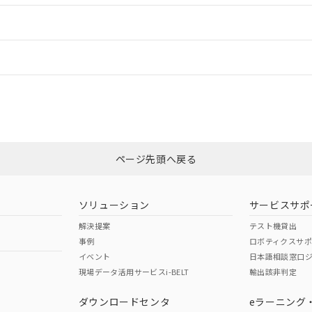
ードすることができます。
情報更新：
ログイン/会員登録
、「カスタマーサポートセンタ お客様相談室」または貴社担当オムロン
みください。
非含有証明書
※3
ページ先頭へ戻る
ダウンロードはこちら
ソリューション
サービスサポ
解決提案
テスト機貸出
事例
ロボティクスサ
イベント
日本語相談窓口
現場データ活用サービスi-BELT
輸出該非判定
I)
PBBs
PBDEs
DBP
ダウンロードセンタ
eラーニング