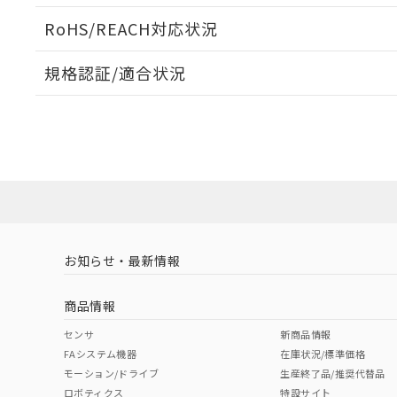
ログイン/会員登録いただくと、CADデータをダウンロ
RoHS/REACH対応状況
規格認証/適合状況
EU RoHS
注意事項・凡例
D2HW-BR242Mについての規格認証/適合状況については
販売店にお問い合わせください。
ダウンロードデータをご利用いただく前に、以下を必ずお読
対応状況
対応予定月
※1
※2
ソフトウェアの使用条件
対応済み
お知らせ・最新情報
中国 RoHS
注意事項・凡例
商品情報
中国 RoHS表
※1 ※2
センサ
新商品情報
FAシステム機器
在庫状況/標準価格
Pb
Hg
Cd
Cr(V
モーション/ドライブ
生産終了品/推奨代替品
ロボティクス
特設サイト