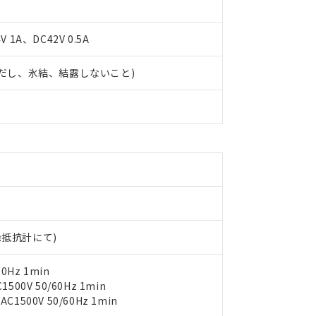
 1A、DC42V 0.5A
 (ただし、氷結、結露しないこと)
 RoHS指令（10物質）の非含有に対応した製品が提供可能な商品です
oHS指令（10物質）の非含有に対応した製品に切り替える予定のある
 RoHS指令（10物質）の非含有に非対応の商品で、対応品を出す予
 RoHS指令（10物質）の非含有の対応状況を調査中または確認中の
ンス料など無形物で、有害物質有無と関係のない商品です。
○×表
より、非含有部品としていたものが、含有品と判明した場合などやむ
みいただき、同意のうえご利用ください。
材料含有率が中国RoHSの基準値以下であることを示します。
材料含有率が中国RoHSの基準値を超えていることを示します。
、当社制御機器事業取扱商品の当社在庫状況および標準価格(税抜)
ら貴社製品のうち、外国為替および外国貿易法に定める商品（以下｢
質）：
す。当社販売部門へお問い合わせください。
 水銀(Hg) 1000ppm以下、 カドミウム(Cd) 100ppm以下、
たは国外への提供する場合は、日本国政府の輸出許可(または役務取
000ppm以下、ポリ臭化ビフェニル類(PBB) 1000ppm以下、ポリ臭化ジフェニルエーテル類(P
絶縁抵抗計にて)
事業取扱商品の中には、本サービスの対象外となる商品もあること
手続きをとります。
キシル) (DEHP)(別名：DOP) 1000ppm以下、フタル酸ブチルベンジル（BBP） 100
(GB/T26572)：
以下、フタル酸ジイソブチル (DIBP) 1000ppm以下
び標準価格照会結果は、記載している更新日時点での社内データに
物を破棄する場合は、完全に破砕するなど、違法に輸出されないよ
(水銀) : 1000ppm、 Cd(カドミウム) : 100ppm、
業用監視および制御機器に対する適用除外項目は除く。
覧された時点での実際の在庫および標準価格とは異なる場合がある
0Hz 1min
1000ppm、 PBBs(ポリ臭化ビフェニル類) : 1000ppm、 PBDEs(ポリ臭化ジフェニルエーテル類
物質については閾値を超える意図的な使用がないことを確認しています。
上の在庫あり
 1000ppm、 DIBP(フタル酸ジイソブチル) : 1000ppm、 BBP(フタル酸ブチルベンジル) :
00V 50/60Hz 1min
品を、核兵器、ミサイル、化学兵器、生物兵器またはその他武器並
チルヘキシル)) : 1000ppm
況および標準価格はお客様のお取引先、またはお客様担当のオムロ
500V 50/60Hz 1min
用いたしません。
ご相談ください。
は満たないが在庫あり