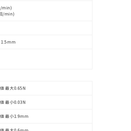
製品を第三者に販売する場合は、上記1、2および3の内容を当該第
機器販売店や当社販売拠点は「
販売ネットワーク
」をご確認くだ
販売先および販売に係わる関係者が違法に輸出するおそれがある場
用期限
/min)
び標準価格結果を当社の事前の承諾なく第三者に漏洩または開示し
え状況などにより、予定月が前後することがあります。
回/min)
(最新の在庫状況については、お客様のお取引先、またはお客様担当
（10物質）のすべてが基準値以下であることを示します。
店・当社販売員にご確認ください)
能（部品リスト作成サービス）をご利用いただくには、I-Webメン
使用状況下において有害物質が外部に漏えいし、環境に深刻な影響を
あります。
機種、また在庫状況の情報を公開していない機種
ェブサイト上で当社にご登録された部品リストについて、当社およ
書ダウンロード
す。当社販売部門へお問い合わせください。
 1.5mm
品・サービスに関するお客様との取引・商談に必要な範囲で利用す
合意する
キャンセル
書をダウンロードすることができます。
利用者とは、
"個人情報の共同利用に関して"
の「1.共同利用者の
します。
10物質）の非含有証明書
明書（当社基準）
日時点で非含有を証明するもので、過去に遡って非含有を証明するも
令のフタル酸エステル類４物質の対応では、対応完了までの期間は出
備考欄に対応日を記載しておりました。
値 最大0.65N
品への在庫切替を完了していることから、特段のことがない限り、20
す。
値 最小0.03N
値 最小1.9mm
値 最大0.6mm