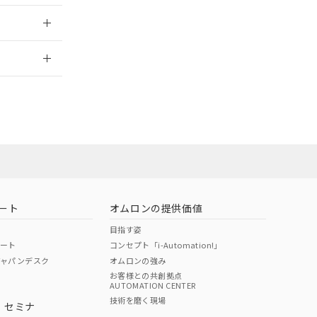
2026/7/29
営業員または
お問い合わせ
ート
オムロンの提供価値
目指す姿
ポート
コンセプト「i-Automation!」
ジャパンデスク
オムロンの強み
お客様との共創拠点
AUTOMATION CENTER
DIBP
BBP
DEHP
環境保護
技術を磨く現場
・セミナ
使用期限