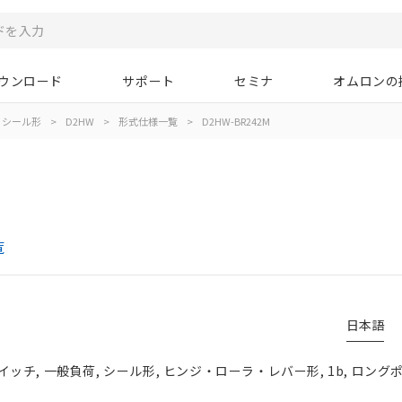
ウンロード
サポート
セミナ
オムロンの
シール形
>
D2HW
>
形式仕様一覧
>
D2HW-BR242M
覧
日本語
チ, 一般負荷, シール形, ヒンジ・ローラ・レバー形, 1b, ロングポ