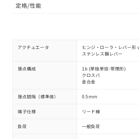
定格/性能
アクチュエータ
ヒンジ・ローラ・レバー形 φ4
ステンレス鋼レバー
接点構成
1b (単極単投-常閉形)
クロスバ
金合金
接点間隔（標準値）
0.5mm
端子仕様
リード線
負荷
一般負荷