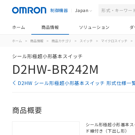
制御機器
Japan
ホーム
商品情報
ソリューション
ダ
ホーム
>
商品情報
>
商品カテゴリ
>
スイッチ
>
マイクロスイッチ
>
シール形極超小形基本スイッチ
D2HW-BR242M
D2HW シール形極超小形基本スイッチ 形式仕様一
商品概要
シール形極超小形基本スイッ
ド線付き（下出し形）