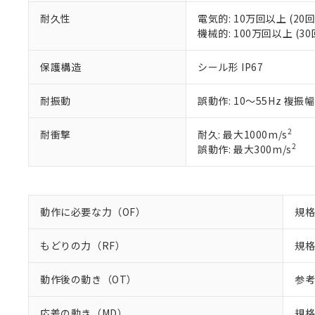
※2 対応予定月
当社は、貴社
オムロン制御
また当社は、
※2 環境保護使
耐久性
電気的: 10万回以上 (20回
在庫状況およ
部品在庫の切り替
たしません。
機械的: 100万回以上 (30
－
在庫なし
す。
「ｅ」：有害物質
機器販売
マイパーツ機
「10」：通常の
保護構造
シール形 IP67
ている必要が
味します。
空
受注生産
お客様が当ウ
※3 非含有証明
「－」：未確認で
白
耐振動
誤動作: 10～55Hz 複振幅
が、当社の製
さい。
下記の非含有証明
※当社の共同
2
耐衝撃
耐久: 最大1000m/s
いる法人を指
EU RoHS指令（
2
誤動作: 最大300m/s
51物質の非含有証
※本証明書は発行
また、RoHS指
混在することから
動作に必要な力（OF）
規格
既に当社にて対応
り割愛しておりま
もどりの力（RF）
規格
動作後の動き（OT）
参考
応差の動き（MD）
規格