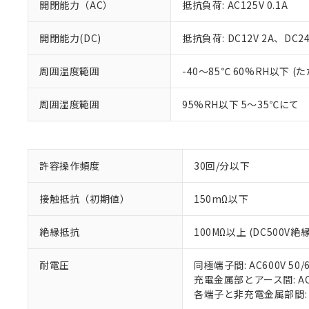
開閉能力（AC）
抵抗負荷: AC125V 0.1A
開閉能力(DC)
抵抗負荷: DC12V 2A、DC24V
※1 対応状況
周囲温度範囲
-40～85℃ 60%RH以下
対応済み：EU
周囲湿度範囲
95%RH以下 5～35℃にて
対応予定：EU R
対応予定なし：EU
調査・確認中：EU
ご利用条件
非該当品：ライセ
※1 中国RoHS
仕入先様の事情に
許容操作頻度
30回/分以下
があります。
以下の条件をお読
「○」：最大均質
接触抵抗（初期値）
150mΩ以下
「×」：最大均質
本サービスは
当社は、これ
*EU RoHS指令（10物
「－」：未確認で
鉛(Pb) 1000ppm以下、
くものです。
う）を輸出ま
記
説明
六価クロム(Cr(Ⅵ)) 1
絶縁抵抗
100MΩ以上 (DC500V
当社制御機器
などの必要な
フタル酸ビス(2-エチルヘ
号
*中国RoHS10物質の基準値 
ル（DBP） 1000ppm
在庫状況およ
当社は規制貨
Pb(鉛) :1000ppm、 Hg
但し、RoHS指令で産
のであり、閲
耐電圧
同極端子間: AC600V 50/6
ます。
Cr(Ⅵ)(六価クロム) : 
フタル酸エステル類の４
○
一定数以
DBP(フタル酸ジブチル) :
い。
充電金属部とアース間: AC15
当社は貴社製
DEHP(フタル酸ビス(2-エ
正式な納期状
各端子と非充電金属部間: AC1
置等に一切使
当社販売員に
△
一定数に