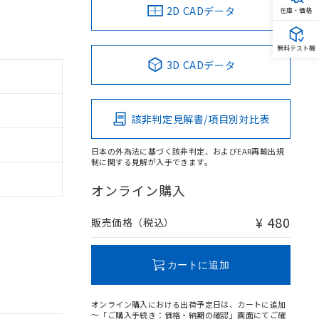
2D CADデータ
在庫・価格
無料テスト機
3D CADデータ
該非判定見解書/項目別対比表
日本の外為法に基づく該非判定、およびEAR再輸出規
制に関する見解が入手できます。
オンライン購入
¥ 480
販売価格（税込）
カートに追加
オンライン購入における出荷予定日は、カートに追加
～「ご購入手続き：価格・納期の確認」画面にてご確