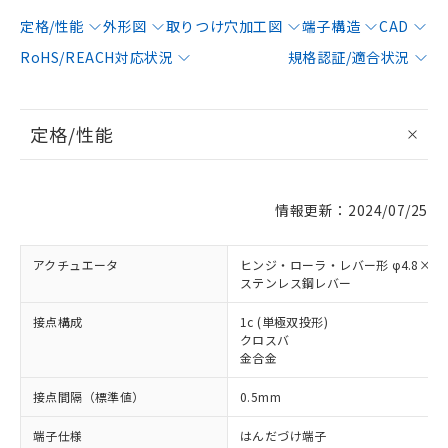
定格/性能
外形図
取りつけ穴加工図
端子構造
CAD
RoHS/REACH対応状況
規格認証/適合状況
定格/性能
情報更新：2024/07/25
アクチュエータ
ヒンジ・ローラ・レバー形 φ4.8×2.
ステンレス鋼レバー
接点構成
1c (単極双投形)
クロスバ
金合金
接点間隔（標準値）
0.5mm
端子仕様
はんだづけ端子