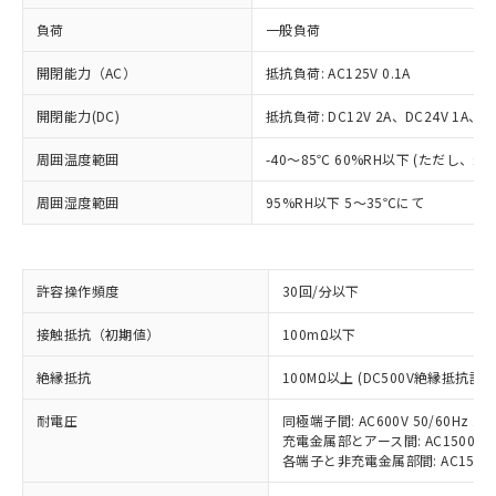
負荷
一般負荷
開閉能力（AC）
抵抗負荷: AC125V 0.1A
開閉能力(DC)
抵抗負荷: DC12V 2A、DC24V 1A、DC
周囲温度範囲
-40～85℃ 60%RH以下 (ただし、
周囲湿度範囲
95%RH以下 5～35℃にて
許容操作頻度
30回/分以下
※1 対応状況
接触抵抗（初期値）
100mΩ以下
対応済み：EU RoHS指令（10物質）の
絶縁抵抗
100MΩ以上 (DC500V絶縁抵抗計に
非含有に対応した製品が提供可能な商品で
す。
耐電圧
同極端子間: AC600V 50/60Hz 1m
対応予定：EU RoHS指令（10物質）の非含
ご利用条件
充電金属部とアース間: AC1500V 50
有に対応した製品に切り替える予定のある
各端子と非充電金属部間: AC1500V 5
商品です。
対応予定なし：EU RoHS指令（10物質）の