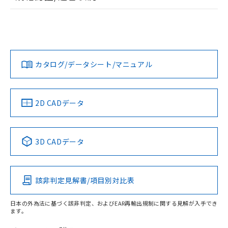
荷製品に未対応品が混在することから備考
ログイン/会員登録
EU RoHS
注意事項・凡例
D2HW-BR241Hについての規格認証/適合状況については、
欄に対応日を記載しておりました。
「カスタマーサポートセンタ お客様相談室」または貴社担当
既に当社にて対応品への在庫切替を完了
オムロン営業員または販売店にお問い合わせください。
していることから、特段のことがない限
対応状況
対応予定月
※1
※2
り、2022年1月12日より割愛しておりま
ダウンロードデータをご利用いただく前に、以下を必ずお読
す。
みください。
お問い合わせ
カタログ/データシート/マニュアル
対応済み
ソフトウェアの使用条件
中国 RoHS
注意事項・凡例
2D CADデータ
中国 RoHS表
※1 ※2
3D CADデータ
Pb
Hg
Cd
Cr(VI)
該非判定見解書/項目別対比表
O
O
O
O
日本の外為法に基づく該非判定、およびEAR再輸出規制に関する見解が入手でき
ます。
"対応済み"や非含有の記載がされた商品であっても、流通