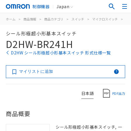
制御機器
Japan
ホーム
>
商品情報
>
商品カテゴリ
>
スイッチ
>
マイクロスイッチ
>
シ
シール形極超小形基本スイッチ
D2HW-BR241H
D2HW シール形極超小形基本スイッチ 形式仕様一覧
マイリストに追加
日本語
PDF出力
商品概要
シール形極超小形基本スイッチ, 一