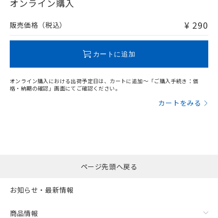
在庫等で未対応品が混在する可能性があります。
オンライン購入
非含有品が必要な際は、弊社営業部門もしくは販売店へお
問い合わせください。
¥ 290
販売価格（税込）
この製品のRoHS/REACH対応状況ページへ
カートに追加
オンライン購入における出荷予定日は、カートに追加～「ご購入手続き：価
格・納期の確認」画面にてご確認ください。
カートをみる
ページ先頭へ戻る
お知らせ・最新情報
商品情報