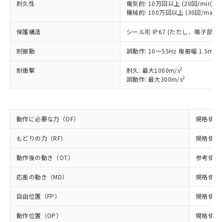
耐久性
電気的: 10万回以上 (20回/min)
以下の条件をお読みいただき、同意のうえ
非含有に非対応の商品で、対応品を出す予
機械的: 100万回以上 (30回/min)
ご利用ください。
定はありません。
調査・確認中：EU RoHS指令（10物質）の
保護構造
シール形 IP67 (ただし、端子部を
本サービスは、当社制御機器事業取扱
※1 中国RoHS○×表
非含有の対応状況を調査中または確認中の
商品の当社在庫状況および標準価格
耐振動
誤動作: 10～55Hz 複振幅 1.5mm
商品です。
(税抜)を提供させていただくもので
「○」：最大均質材料含有率が中国RoHSの
非該当品：ライセンス料など無形物で、有
す。
2
耐衝撃
耐久: 最大1000m/s
基準値以下であることを示します。
害物質有無と関係のない商品です。
当社制御機器事業取扱商品の中には、
2
誤動作: 最大300m/s
「×」：最大均質材料含有率が中国RoHSの
仕入先様の事情により、非含有部品として
本サービスの対象外となる商品もある
基準値を超えていることを示します。
いたものが、含有品と判明した場合などや
当社は、これら貴社製品のうち、外国
ことをご了承ください。
「－」：未確認です。当社販売部門へお問
むを得ず変更することがあります。
為替および外国貿易法に定める商品
在庫状況および標準価格照会結果は、
い合わせください。
（以下｢規制貨物等」という）を輸出
記載している更新日時点での社内デー
動作に必要な力（OF）
規格値 最
*EU RoHS指令（10物質）：
または国外への提供する場合は、日本
記
タに基づき作成されるものであり、閲
説明
鉛(Pb) 1000ppm以下、 水銀(Hg) 1000ppm以下、 カド
*中国RoHS10物質の基準値 (GB/T26572)：
国政府の輸出許可(または役務取引許
もどりの力（RF）
規格値 最
号
覧された時点での実際の在庫および標
ミウム(Cd) 100ppm以下、
Pb(鉛) :1000ppm、 Hg(水銀) : 1000ppm、 Cd(カドミウ
可)を取得するなどの必要な手続きを
六価クロム(Cr(Ⅵ)) 1000ppm以下、ポリ臭化ビフェニル
ム) : 100ppm、
準価格とは異なる場合があることをご
類(PBB) 1000ppm以下、ポリ臭化ジフェニルエーテル類
Cr(Ⅵ)(六価クロム) : 1000ppm、 PBBs(ポリ臭化ビフェ
とります。
動作後の動き（OT）
参考値 最
了承ください。
(PBDE) 1000ppm以下、フタル酸ビス(2-エチルヘキシ
○
一定数以上の在庫あり
ニル類) : 1000ppm、 PBDEs(ポリ臭化ジフェニルエーテ
当社は規制貨物を破棄する場合は、完
ル) (DEHP)(別名：DOP) 1000ppm以下、フタル酸ブチ
正式な納期状況および標準価格はお客
ル類) : 1000ppm、
応差の動き（MD）
規格値 最
ルベンジル（BBP） 1000ppm以下、フタル酸ジブチル
全に破砕するなど、違法に輸出されな
DBP(フタル酸ジブチル) : 1000ppm、 DIBP(フタル酸ジ
様のお取引先、またはお客様担当のオ
（DBP） 1000ppm以下、フタル酸ジイソブチル
イソブチル) : 1000ppm、 BBP(フタル酸ブチルベンジ
△
一定数には満たないが在庫あり
いよう必要な手段を講じます。
ムロン制御機器販売店・当社販売員に
(DIBP) 1000ppm以下
ル) : 1000ppm、
自由位置（FP）
規格値 最
当社は貴社製品を、核兵器、ミサイ
但し、RoHS指令で産業用監視および制御機器に対する
DEHP(フタル酸ビス(2-エチルヘキシル)) : 1000ppm
ご相談ください。
適用除外項目は除く。
ル、化学兵器、生物兵器またはその他
－
在庫なし(最新の在庫状況につ
オムロン制御機器販売店や当社販売拠
フタル酸エステル類の４物質については閾値を超える意
動作位置（OP）
規格値 13
武器並びにこれらの製造装置等に一切
いては、お客様のお取引先、ま
図的な使用がないことを確認しています。