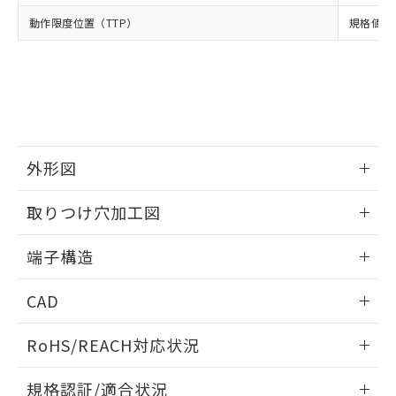
点は「
販売ネットワーク
」をご確認
※2 環境保護使用期限
使用いたしません。
たはお客様担当のオムロン制御
ください。
動作限度位置（TTP）
規格値 最
当社は、貴社製品を第三者に販売する
機器販売店・当社販売員にご確
在庫状況および標準価格結果を当社の
※2 対応予定月
「ｅ」：有害物質（10物質）のすべてが基
場合は、上記1、2および3の内容を当
認ください)
事前の承諾なく第三者に漏洩または開
準値以下であることを示します。
該第三者に通知します。また当社は、
示しないようお願いします。
部品在庫の切り替え状況などにより、予定
「10」：通常の使用状況下において有害物
販売先および販売に係わる関係者が違
マイパーツ機能（部品リスト作成サー
空
受注生産機種、また在庫状況の
月が前後することがあります。
質が外部に漏えいし、環境に深刻な影響を
法に輸出するおそれがある場合は、取
ビス）をご利用いただくには、I-Web
白
情報を公開していない機種
及ぼさない年数を意味します。
り引きをいたしません。
メンバーズにご登録されている必要が
「－」：未確認です。当社販売部門へお問
あります。
い合わせください。
外形図
お客様が当ウェブサイト上で当社にご
※3 非含有証明書ダウンロード
登録された部品リストについて、当社
情報更新：2024/07/25
および当社の共同利用者が、当社の製
取りつけ穴加工図
下記の非含有証明書をダウンロードするこ
品・サービスに関するお客様との取
とができます。
合意する
キャンセル
引・商談に必要な範囲で利用すること
情報更新：2024/07/25
端子構造
をご了承ください。
EU RoHS指令（10物質）の非含有証明書
※当社の共同利用者とは、
"個人情報
取りつけ穴加工図
情報更新：2024/07/25
51物質の非含有証明書（当社基準）
CAD
の共同利用に関して"
の「1.共同利
※本証明書は発行日時点で非含有を証明す
用者の範囲」に記載されている法人を
るもので、過去に遡って非含有を証明する
ログイン/会員登録いただくと、CADデータをダウンロー
指します。
RoHS/REACH対応状況
ものではありません。
ドすることができます。
また、RoHS指令のフタル酸エステル類４
情報更新：2026/7/29
物質の対応では、対応完了までの期間は出
規格認証/適合状況