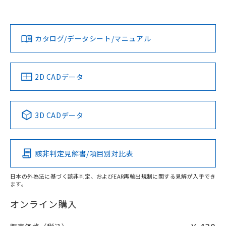
欄に対応日を記載しておりました。
オムロン営業員または販売店にお問い合わせください。
既に当社にて対応品への在庫切替を完了
対応状況
対応予定月
※1
※2
していることから、特段のことがない限
ダウンロードデータをご利用いただく前に、以下を必ずお読
り、2022年1月12日より割愛しておりま
みください。
お問い合わせ
カタログ/データシート/マニュアル
対応済み
す。
ソフトウェアの使用条件
中国 RoHS
注意事項・凡例
2D CADデータ
中国 RoHS表
※1 ※2
3D CADデータ
Pb
Hg
Cd
Cr(VI)
該非判定見解書/項目別対比表
O
O
O
O
日本の外為法に基づく該非判定、およびEAR再輸出規制に関する見解が入手でき
ます。
"対応済み"や非含有の記載がされた商品であっても、流通
在庫等で未対応品が混在する可能性があります。
オンライン購入
非含有品が必要な際は、弊社営業部門もしくは販売店へお
問い合わせください。