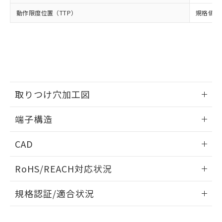
当社は、貴社製品を第三者に販売する
機器販売店・当社販売員にご確
在庫状況および標準価格結果を当社の
動作限度位置（TTP）
規格値 最
※2 対応予定月
「ｅ」：有害物質（10物質）のすべてが基
場合は、上記1、2および3の内容を当
認ください)
事前の承諾なく第三者に漏洩または開
準値以下であることを示します。
該第三者に通知します。また当社は、
示しないようお願いします。
部品在庫の切り替え状況などにより、予定
「10」：通常の使用状況下において有害物
販売先および販売に係わる関係者が違
マイパーツ機能（部品リスト作成サー
空
受注生産機種、また在庫状況の
月が前後することがあります。
質が外部に漏えいし、環境に深刻な影響を
法に輸出するおそれがある場合は、取
ビス）をご利用いただくには、I-Web
白
情報を公開していない機種
及ぼさない年数を意味します。
り引きをいたしません。
メンバーズにご登録されている必要が
「－」：未確認です。当社販売部門へお問
あります。
い合わせください。
お客様が当ウェブサイト上で当社にご
※3 非含有証明書ダウンロード
取りつけ穴加工図
登録された部品リストについて、当社
および当社の共同利用者が、当社の製
下記の非含有証明書をダウンロードするこ
情報更新：2024/07/25
品・サービスに関するお客様との取
端子構造
とができます。
合意する
キャンセル
引・商談に必要な範囲で利用すること
取りつけ穴加工図
をご了承ください。
情報更新：2024/07/25
EU RoHS指令（10物質）の非含有証明書
CAD
※当社の共同利用者とは、
"個人情報
51物質の非含有証明書（当社基準）
の共同利用に関して"
の「1.共同利
ログイン/会員登録いただくと、CADデータをダウンロー
※本証明書は発行日時点で非含有を証明す
用者の範囲」に記載されている法人を
RoHS/REACH対応状況
ドすることができます。
るもので、過去に遡って非含有を証明する
指します。
ものではありません。
情報更新：2026/7/29
規格認証/適合状況
また、RoHS指令のフタル酸エステル類４
物質の対応では、対応完了までの期間は出
ログイン/会員登録
EU RoHS
注意事項・凡例
D2HW-BR233Mについての規格認証/適合状況については、
荷製品に未対応品が混在することから備考
「カスタマーサポートセンタ お客様相談室」または貴社担当