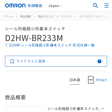
制御機器
Japan
ホーム
>
商品情報
>
商品カテゴリ
>
スイッチ
>
マイクロスイッチ
>
シ
シール形極超小形基本スイッチ
D2HW-BR233M
D2HW シール形極超小形基本スイッチ 形式仕様一覧
マイリストに追加
日本語
PDF出力
商品概要
シール形極超小形基本スイッチ, 一