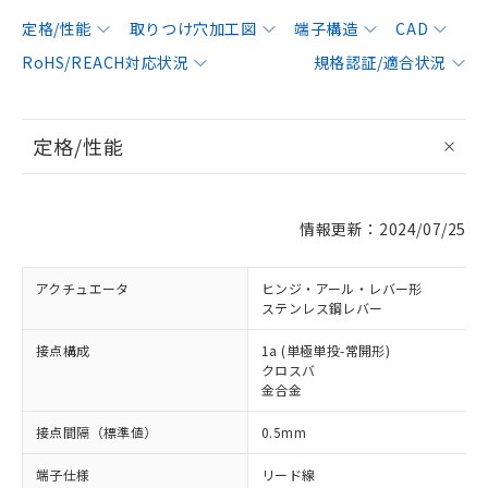
定格/性能
取りつけ穴加工図
端子構造
CAD
RoHS/REACH対応状況
規格認証/適合状況
定格/性能
情報更新：2024/07/25
アクチュエータ
ヒンジ・アール・レバー形
ステンレス鋼レバー
接点構成
1a (単極単投-常開形)
クロスバ
金合金
接点間隔（標準値）
0.5mm
端子仕様
リード線