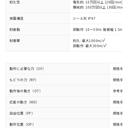
耐久性
電気的: 10万回以上 (20回/min)
ご利用ください。
定はありません。
機械的: 100万回以上 (30回/min)
調査・確認中：EU RoHS指令（10物質）の
本サービスは、当社制御機器事業取扱
※1 中国RoHS○×表
非含有の対応状況を調査中または確認中の
保護構造
シール形 IP67
商品の当社在庫状況および標準価格
商品です。
(税抜)を提供させていただくもので
「○」：最大均質材料含有率が中国RoHSの
非該当品：ライセンス料など無形物で、有
耐振動
誤動作: 10～55Hz 複振幅 1.5mm
す。
基準値以下であることを示します。
害物質有無と関係のない商品です。
当社制御機器事業取扱商品の中には、
「×」：最大均質材料含有率が中国RoHSの
2
仕入先様の事情により、非含有部品として
耐衝撃
耐久: 最大1000m/s
本サービスの対象外となる商品もある
2
基準値を超えていることを示します。
誤動作: 最大300m/s
いたものが、含有品と判明した場合などや
当社は、これら貴社製品のうち、外国
ことをご了承ください。
「－」：未確認です。当社販売部門へお問
むを得ず変更することがあります。
為替および外国貿易法に定める商品
在庫状況および標準価格照会結果は、
い合わせください。
（以下｢規制貨物等」という）を輸出
記載している更新日時点での社内デー
*EU RoHS指令（10物質）：
または国外への提供する場合は、日本
記
タに基づき作成されるものであり、閲
説明
動作に必要な力（OF）
規格値 最
鉛(Pb) 1000ppm以下、 水銀(Hg) 1000ppm以下、 カド
*中国RoHS10物質の基準値 (GB/T26572)：
国政府の輸出許可(または役務取引許
号
覧された時点での実際の在庫および標
ミウム(Cd) 100ppm以下、
Pb(鉛) :1000ppm、 Hg(水銀) : 1000ppm、 Cd(カドミウ
可)を取得するなどの必要な手続きを
六価クロム(Cr(Ⅵ)) 1000ppm以下、ポリ臭化ビフェニル
ム) : 100ppm、
準価格とは異なる場合があることをご
もどりの力（RF）
規格値 最
類(PBB) 1000ppm以下、ポリ臭化ジフェニルエーテル類
Cr(Ⅵ)(六価クロム) : 1000ppm、 PBBs(ポリ臭化ビフェ
とります。
了承ください。
(PBDE) 1000ppm以下、フタル酸ビス(2-エチルヘキシ
○
一定数以上の在庫あり
ニル類) : 1000ppm、 PBDEs(ポリ臭化ジフェニルエーテ
当社は規制貨物を破棄する場合は、完
ル) (DEHP)(別名：DOP) 1000ppm以下、フタル酸ブチ
動作後の動き（OT）
参考値 最
正式な納期状況および標準価格はお客
ル類) : 1000ppm、
ルベンジル（BBP） 1000ppm以下、フタル酸ジブチル
全に破砕するなど、違法に輸出されな
DBP(フタル酸ジブチル) : 1000ppm、 DIBP(フタル酸ジ
様のお取引先、またはお客様担当のオ
（DBP） 1000ppm以下、フタル酸ジイソブチル
イソブチル) : 1000ppm、 BBP(フタル酸ブチルベンジ
△
一定数には満たないが在庫あり
いよう必要な手段を講じます。
応差の動き（MD）
規格値 最
ムロン制御機器販売店・当社販売員に
(DIBP) 1000ppm以下
ル) : 1000ppm、
当社は貴社製品を、核兵器、ミサイ
但し、RoHS指令で産業用監視および制御機器に対する
DEHP(フタル酸ビス(2-エチルヘキシル)) : 1000ppm
ご相談ください。
適用除外項目は除く。
自由位置（FP）
規格値 最
ル、化学兵器、生物兵器またはその他
－
在庫なし(最新の在庫状況につ
オムロン制御機器販売店や当社販売拠
フタル酸エステル類の４物質については閾値を超える意
武器並びにこれらの製造装置等に一切
いては、お客様のお取引先、ま
図的な使用がないことを確認しています。
点は「
販売ネットワーク
」をご確認
動作位置（OP）
規格値 10
※2 環境保護使用期限
使用いたしません。
たはお客様担当のオムロン制御
ください。