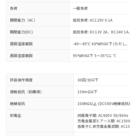
負荷
一般負荷
開閉能力（AC）
抵抗負荷: AC125V 0.1A
開閉能力(DC)
抵抗負荷: DC12V 2A、DC24V 1A、DC
周囲温度範囲
-40～85℃ 60%RH以下 (ただし、
周囲湿度範囲
95%RH以下 5～35℃にて
※1 対応状況
許容操作頻度
30回/分以下
対応済み：EU RoHS指令（10物質）の
接触抵抗（初期値）
150mΩ以下
非含有に対応した製品が提供可能な商品で
す。
絶縁抵抗
100MΩ以上 (DC500V絶縁抵抗計に
対応予定：EU RoHS指令（10物質）の非含
ご利用条件
有に対応した製品に切り替える予定のある
耐電圧
同極端子間: AC600V 50/60Hz 1m
充電金属部とアース間: AC1500V 50
商品です。
各端子と非充電金属部間: AC1500V 5
対応予定なし：EU RoHS指令（10物質）の
以下の条件をお読みいただき、同意のうえ
非含有に非対応の商品で、対応品を出す予