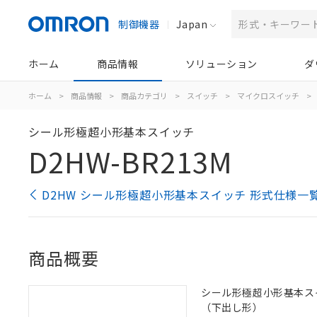
制御機器
Japan
ホーム
商品情報
ソリューション
ダ
ホーム
>
商品情報
>
商品カテゴリ
>
スイッチ
>
マイクロスイッチ
>
シール形極超小形基本スイッチ
D2HW-BR213M
D2HW シール形極超小形基本スイッチ 形式仕様一
商品概要
シール形極超小形基本スイッ
（下出し形）