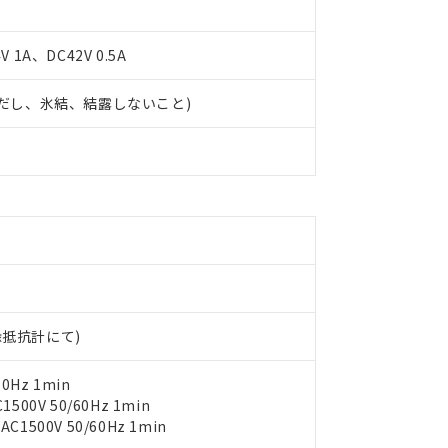
 1A、DC42V 0.5A
 (ただし、氷結、結露しないこと)
 RoHS指令（10物質）の非含有に対応した製品が提供可能な商品です
oHS指令（10物質）の非含有に対応した製品に切り替える予定のある
 RoHS指令（10物質）の非含有に非対応の商品で、対応品を出す予
 RoHS指令（10物質）の非含有の対応状況を調査中または確認中の
ンス料など無形物で、有害物質有無と関係のない商品です。
○×表
より、非含有部品としていたものが、含有品と判明した場合などやむ
みいただき、同意のうえご利用ください。
材料含有率が中国RoHSの基準値以下であることを示します。
材料含有率が中国RoHSの基準値を超えていることを示します。
、当社制御機器事業取扱商品の当社在庫状況および標準価格(税抜)
ら貴社製品のうち、外国為替および外国貿易法に定める商品（以下｢
質）：
す。当社販売部門へお問い合わせください。
 水銀(Hg) 1000ppm以下、 カドミウム(Cd) 100ppm以下、
たは国外への提供する場合は、日本国政府の輸出許可(または役務取
000ppm以下、ポリ臭化ビフェニル類(PBB) 1000ppm以下、ポリ臭化ジフェニルエーテル類(P
絶縁抵抗計にて)
事業取扱商品の中には、本サービスの対象外となる商品もあること
手続きをとります。
キシル) (DEHP)(別名：DOP) 1000ppm以下、フタル酸ブチルベンジル（BBP） 100
(GB/T26572)：
以下、フタル酸ジイソブチル (DIBP) 1000ppm以下
び標準価格照会結果は、記載している更新日時点での社内データに
物を破棄する場合は、完全に破砕するなど、違法に輸出されないよ
(水銀) : 1000ppm、 Cd(カドミウム) : 100ppm、
業用監視および制御機器に対する適用除外項目は除く。
覧された時点での実際の在庫および標準価格とは異なる場合がある
0Hz 1min
1000ppm、 PBBs(ポリ臭化ビフェニル類) : 1000ppm、 PBDEs(ポリ臭化ジフェニルエーテル類
物質については閾値を超える意図的な使用がないことを確認しています。
上の在庫あり
 1000ppm、 DIBP(フタル酸ジイソブチル) : 1000ppm、 BBP(フタル酸ブチルベンジル) :
00V 50/60Hz 1min
品を、核兵器、ミサイル、化学兵器、生物兵器またはその他武器並
チルヘキシル)) : 1000ppm
況および標準価格はお客様のお取引先、またはお客様担当のオムロ
500V 50/60Hz 1min
用いたしません。
ご相談ください。
は満たないが在庫あり