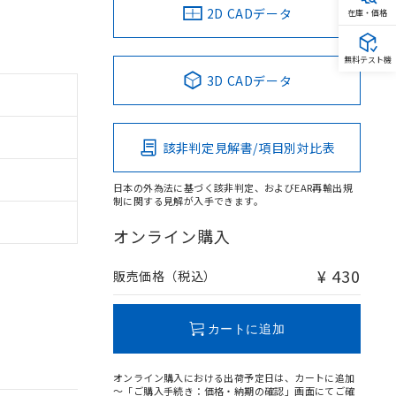
2D CADデータ
在庫・価格
無料テスト機
3D CADデータ
該非判定見解書/項目別対比表
日本の外為法に基づく該非判定、およびEAR再輸出規
制に関する見解が入手できます。
オンライン購入
¥ 430
販売価格（税込）
カートに追加
オンライン購入における出荷予定日は、カートに追加
～「ご購入手続き：価格・納期の確認」画面にてご確