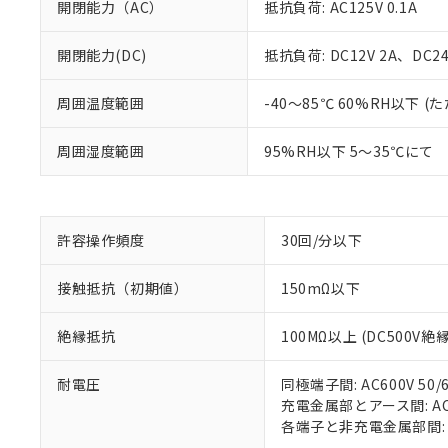
開閉能力（AC）
抵抗負荷: AC125V 0.1A
開閉能力(DC)
抵抗負荷: DC12V 2A、DC24V
※1 対応状況
周囲温度範囲
-40～85℃ 60%RH以下
対応済み：EU
周囲湿度範囲
95%RH以下 5～35℃にて
対応予定：EU R
対応予定なし：EU
調査・確認中：EU
ご利用条件
非該当品：ライセ
※1 中国RoHS
仕入先様の事情に
許容操作頻度
30回/分以下
があります。
以下の条件をお読
「○」：最大均質
接触抵抗（初期値）
150mΩ以下
「×」：最大均質
本サービスは
当社は、これ
*EU RoHS指令（10物
「－」：未確認で
鉛(Pb) 1000ppm以下、
くものです。
う）を輸出ま
記
説明
六価クロム(Cr(Ⅵ)) 1
絶縁抵抗
100MΩ以上 (DC500V
当社制御機器
などの必要な
フタル酸ビス(2-エチルヘ
号
*中国RoHS10物質の基準値 
ル（DBP） 1000ppm
在庫状況およ
当社は規制貨
Pb(鉛) :1000ppm、 Hg
但し、RoHS指令で産
のであり、閲
耐電圧
同極端子間: AC600V 50/6
ます。
Cr(Ⅵ)(六価クロム) : 
フタル酸エステル類の４
○
一定数以
DBP(フタル酸ジブチル) :
い。
充電金属部とアース間: AC15
当社は貴社製
DEHP(フタル酸ビス(2-エ
正式な納期状
各端子と非充電金属部間: AC1
置等に一切使
当社販売員に
△
一定数に