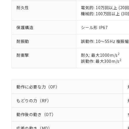
※2 対応予定月
当社は、貴社
オムロン制御
また当社は、
※2 環境保護使
耐久性
電気的: 10万回以上 (20回
在庫状況およ
部品在庫の切り替
たしません。
機械的: 100万回以上 (30
－
在庫なし
す。
「ｅ」：有害物質
機器販売
マイパーツ機
「10」：通常の
保護構造
シール形 IP67
ている必要が
味します。
空
受注生産
お客様が当ウ
※3 非含有証明
「－」：未確認で
白
耐振動
誤動作: 10～55Hz 複振幅
が、当社の製
さい。
下記の非含有証明
※当社の共同
2
耐衝撃
耐久: 最大1000m/s
いる法人を指
EU RoHS指令（
2
誤動作: 最大300m/s
51物質の非含有証
※本証明書は発行
また、RoHS指
混在することから
動作に必要な力（OF）
既に当社にて対応
り割愛しておりま
もどりの力（RF）
動作後の動き（OT）
応差の動き（MD）