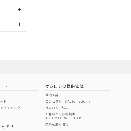
2026/7/29
営業員または
お問い合わせ
ート
オムロンの提供価値
目指す姿
ポート
コンセプト「i-Automation!」
ジャパンデスク
オムロンの強み
お客様との共創拠点
AUTOMATION CENTER
DIBP
BBP
DEHP
環境保護
技術を磨く現場
・セミナ
使用期限