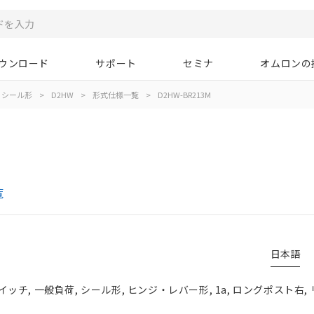
ウンロード
サポート
セミナ
オムロンの
シール形
>
D2HW
>
形式仕様一覧
>
D2HW-BR213M
覧
日本語
チ, 一般負荷, シール形, ヒンジ・レバー形, 1a, ロングポスト右,