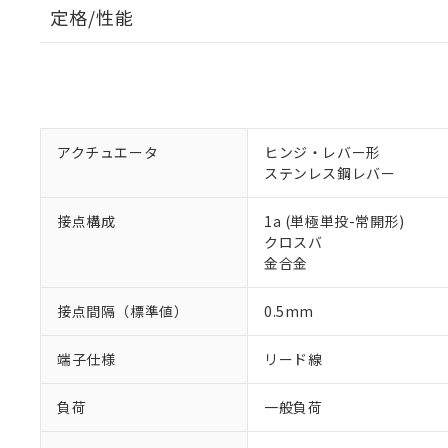
定格/性能
アクチュエータ
ヒンジ・レバー形
ステンレス鋼レバー
接点構成
1a (単極単投-常開形)
クロスバ
金合金
接点間隔（標準値）
0.5mm
端子仕様
リード線
負荷
一般負荷