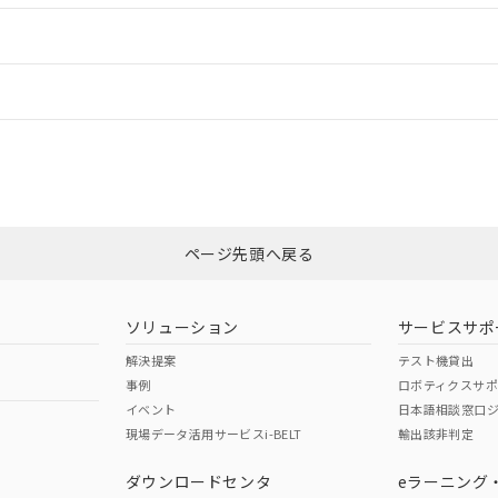
ードすることができます。
情報更新：
ログイン/会員登録
、「カスタマーサポートセンタ お客様相談室」または貴社担当オムロン
みください。
非含有証明書
※3
ページ先頭へ戻る
ダウンロードはこちら
ソリューション
サービスサポ
解決提案
テスト機貸出
事例
ロボティクスサ
イベント
日本語相談窓口
現場データ活用サービスi-BELT
輸出該非判定
I)
PBBs
PBDEs
DBP
ダウンロードセンタ
eラーニング