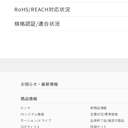
ログイン/会員登録いただくと、CADデータをダウンロ
RoHS/REACH対応状況
規格認証/適合状況
EU RoHS
注意事項・凡例
D2HW-BR213Mについての規格認証/適合状況については
販売店にお問い合わせください。
ダウンロードデータをご利用いただく前に、以下を必ずお読
対応状況
対応予定月
※1
※2
ソフトウェアの使用条件
対応済み
お知らせ・最新情報
中国 RoHS
注意事項・凡例
商品情報
中国 RoHS表
※1 ※2
センサ
新商品情報
FAシステム機器
在庫状況/標準価格
Pb
Hg
Cd
Cr(V
モーション/ドライブ
生産終了品/推奨代替品
ロボティクス
特設サイト