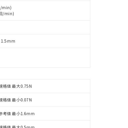
製品を第三者に販売する場合は、上記1、2および3の内容を当該第
機器販売店や当社販売拠点は「
販売ネットワーク
」をご確認くだ
販売先および販売に係わる関係者が違法に輸出するおそれがある場
用期限
/min)
び標準価格結果を当社の事前の承諾なく第三者に漏洩または開示し
え状況などにより、予定月が前後することがあります。
回/min)
(最新の在庫状況については、お客様のお取引先、またはお客様担当
（10物質）のすべてが基準値以下であることを示します。
店・当社販売員にご確認ください)
能（部品リスト作成サービス）をご利用いただくには、I-Webメン
使用状況下において有害物質が外部に漏えいし、環境に深刻な影響を
あります。
機種、また在庫状況の情報を公開していない機種
ェブサイト上で当社にご登録された部品リストについて、当社およ
書ダウンロード
す。当社販売部門へお問い合わせください。
 1.5mm
品・サービスに関するお客様との取引・商談に必要な範囲で利用す
合意する
キャンセル
書をダウンロードすることができます。
利用者とは、
"個人情報の共同利用に関して"
の「1.共同利用者の
します。
10物質）の非含有証明書
明書（当社基準）
日時点で非含有を証明するもので、過去に遡って非含有を証明するも
令のフタル酸エステル類４物質の対応では、対応完了までの期間は出
備考欄に対応日を記載しておりました。
規格値 最大0.75N
品への在庫切替を完了していることから、特段のことがない限り、20
す。
規格値 最小0.07N
参考値 最小1.6mm
規格値 最大0.5mm