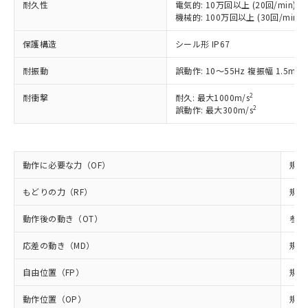
耐久性
電気的: 10万回以上 (20回/min)
ご利用ください。
定はありません。
機械的: 100万回以上 (30回/min)
調査・確認中：EU RoHS指令（10物質）の
本サービスは、当社制御機器事業取扱
※1 中国RoHS○×表
非含有の対応状況を調査中または確認中の
保護構造
シール形 IP67
商品の当社在庫状況および標準価格
商品です。
(税抜)を提供させていただくもので
「○」：最大均質材料含有率が中国RoHSの
非該当品：ライセンス料など無形物で、有
耐振動
誤動作: 10～55Hz 複振幅 1.5mm
す。
基準値以下であることを示します。
害物質有無と関係のない商品です。
当社制御機器事業取扱商品の中には、
「×」：最大均質材料含有率が中国RoHSの
2
仕入先様の事情により、非含有部品として
耐衝撃
耐久: 最大1000m/s
本サービスの対象外となる商品もある
2
基準値を超えていることを示します。
誤動作: 最大300m/s
いたものが、含有品と判明した場合などや
当社は、これら貴社製品のうち、外国
ことをご了承ください。
「－」：未確認です。当社販売部門へお問
むを得ず変更することがあります。
為替および外国貿易法に定める商品
在庫状況および標準価格照会結果は、
い合わせください。
（以下｢規制貨物等」という）を輸出
記載している更新日時点での社内デー
*EU RoHS指令（10物質）：
または国外への提供する場合は、日本
記
タに基づき作成されるものであり、閲
説明
動作に必要な力（OF）
規格
鉛(Pb) 1000ppm以下、 水銀(Hg) 1000ppm以下、 カド
*中国RoHS10物質の基準値 (GB/T26572)：
国政府の輸出許可(または役務取引許
号
覧された時点での実際の在庫および標
ミウム(Cd) 100ppm以下、
Pb(鉛) :1000ppm、 Hg(水銀) : 1000ppm、 Cd(カドミウ
可)を取得するなどの必要な手続きを
六価クロム(Cr(Ⅵ)) 1000ppm以下、ポリ臭化ビフェニル
ム) : 100ppm、
準価格とは異なる場合があることをご
もどりの力（RF）
規格
類(PBB) 1000ppm以下、ポリ臭化ジフェニルエーテル類
Cr(Ⅵ)(六価クロム) : 1000ppm、 PBBs(ポリ臭化ビフェ
とります。
了承ください。
(PBDE) 1000ppm以下、フタル酸ビス(2-エチルヘキシ
○
一定数以上の在庫あり
ニル類) : 1000ppm、 PBDEs(ポリ臭化ジフェニルエーテ
当社は規制貨物を破棄する場合は、完
ル) (DEHP)(別名：DOP) 1000ppm以下、フタル酸ブチ
動作後の動き（OT）
参考
正式な納期状況および標準価格はお客
ル類) : 1000ppm、
ルベンジル（BBP） 1000ppm以下、フタル酸ジブチル
全に破砕するなど、違法に輸出されな
DBP(フタル酸ジブチル) : 1000ppm、 DIBP(フタル酸ジ
様のお取引先、またはお客様担当のオ
（DBP） 1000ppm以下、フタル酸ジイソブチル
イソブチル) : 1000ppm、 BBP(フタル酸ブチルベンジ
△
一定数には満たないが在庫あり
いよう必要な手段を講じます。
応差の動き（MD）
規格
ムロン制御機器販売店・当社販売員に
(DIBP) 1000ppm以下
ル) : 1000ppm、
当社は貴社製品を、核兵器、ミサイ
但し、RoHS指令で産業用監視および制御機器に対する
DEHP(フタル酸ビス(2-エチルヘキシル)) : 1000ppm
ご相談ください。
適用除外項目は除く。
自由位置（FP）
規格
ル、化学兵器、生物兵器またはその他
－
在庫なし(最新の在庫状況につ
オムロン制御機器販売店や当社販売拠
フタル酸エステル類の４物質については閾値を超える意
武器並びにこれらの製造装置等に一切
いては、お客様のお取引先、ま
図的な使用がないことを確認しています。
点は「
販売ネットワーク
」をご確認
動作位置（OP）
規格
※2 環境保護使用期限
使用いたしません。
たはお客様担当のオムロン制御
ください。