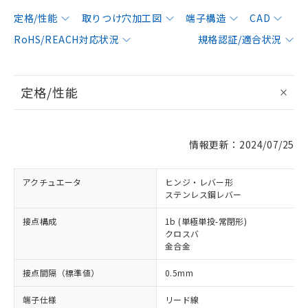
定格/性能
取りつけ穴加工図
端子構造
CAD
RoHS/REACH対応状況
規格認証/適合状況
定格/性能
情報更新：2024/07/25
アクチュエータ
ヒンジ・レバー形
ステンレス鋼レバー
接点構成
1b (単極単投-常閉形)
クロスバ
金合金
接点間隔（標準値）
0.5mm
端子仕様
リード線