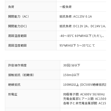
負荷
一般負荷
開閉能力（AC）
抵抗負荷: AC125V 0.1A
開閉能力(DC)
抵抗負荷: DC12V 2A、DC24V 1A、DC
周囲温度範囲
-40～85℃ 60%RH以下 (ただし、
周囲湿度範囲
95%RH以下 5～35℃にて
※1 対応状況
許容操作頻度
30回/分以下
対応済み：EU RoHS指令（10物質）の
接触抵抗（初期値）
150mΩ以下
非含有に対応した製品が提供可能な商品で
す。
絶縁抵抗
100MΩ以上 (DC500V絶縁抵抗計に
対応予定：EU RoHS指令（10物質）の非含
ご利用条件
有に対応した製品に切り替える予定のある
耐電圧
同極端子間: AC600V 50/60Hz 1m
充電金属部とアース間: AC1500V 50
商品です。
各端子と非充電金属部間: AC1500V 5
対応予定なし：EU RoHS指令（10物質）の
以下の条件をお読みいただき、同意のうえ
非含有に非対応の商品で、対応品を出す予