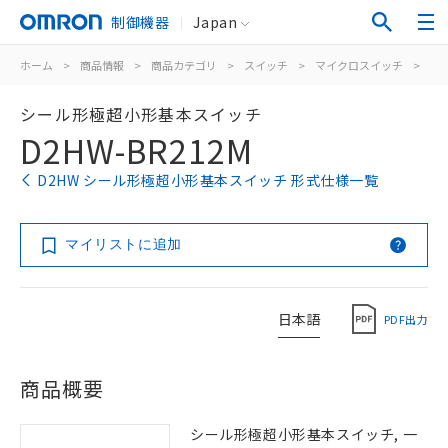
制御機器
Japan
ホーム
>
商品情報
>
商品カテゴリ
>
スイッチ
>
マイクロスイッチ
>
シ
シール形極超小形基本スイッチ
D2HW-BR212M
D2HW シール形極超小形基本スイッチ 形式仕様一覧
マイリストに追加
日本語
PDF出力
商品概要
シール形極超小形基本スイッチ, 一