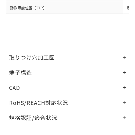
当社は、貴社製品を第三者に販売する
機器販売店・当社販売員にご確
在庫状況および標準価格結果を当社の
動作限度位置（TTP）
規格
※2 対応予定月
「ｅ」：有害物質（10物質）のすべてが基
場合は、上記1、2および3の内容を当
認ください)
事前の承諾なく第三者に漏洩または開
準値以下であることを示します。
該第三者に通知します。また当社は、
示しないようお願いします。
部品在庫の切り替え状況などにより、予定
「10」：通常の使用状況下において有害物
販売先および販売に係わる関係者が違
マイパーツ機能（部品リスト作成サー
空
受注生産機種、また在庫状況の
月が前後することがあります。
質が外部に漏えいし、環境に深刻な影響を
法に輸出するおそれがある場合は、取
ビス）をご利用いただくには、I-Web
白
情報を公開していない機種
及ぼさない年数を意味します。
り引きをいたしません。
メンバーズにご登録されている必要が
「－」：未確認です。当社販売部門へお問
あります。
い合わせください。
お客様が当ウェブサイト上で当社にご
※3 非含有証明書ダウンロード
取りつけ穴加工図
登録された部品リストについて、当社
および当社の共同利用者が、当社の製
下記の非含有証明書をダウンロードするこ
情報更新：2024/07/25
品・サービスに関するお客様との取
端子構造
とができます。
合意する
キャンセル
引・商談に必要な範囲で利用すること
取りつけ穴加工図
をご了承ください。
情報更新：2024/07/25
EU RoHS指令（10物質）の非含有証明書
CAD
※当社の共同利用者とは、
"個人情報
51物質の非含有証明書（当社基準）
の共同利用に関して"
の「1.共同利
ログイン/会員登録いただくと、CADデータをダウンロー
※本証明書は発行日時点で非含有を証明す
用者の範囲」に記載されている法人を
RoHS/REACH対応状況
ドすることができます。
るもので、過去に遡って非含有を証明する
指します。
ものではありません。
情報更新：2026/7/29
規格認証/適合状況
また、RoHS指令のフタル酸エステル類４
物質の対応では、対応完了までの期間は出
ログイン/会員登録
EU RoHS
注意事項・凡例
D2HW-BR212Mについての規格認証/適合状況については、
荷製品に未対応品が混在することから備考
「カスタマーサポートセンタ お客様相談室」または貴社担当