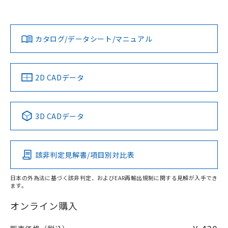
欄に対応日を記載しておりました。
オムロン営業員または販売店にお問い合わせください。
既に当社にて対応品への在庫切替を完了
対応状況
対応予定月
※1
※2
していることから、特段のことがない限
ダウンロードデータをご利用いただく前に、以下を必ずお読
り、2022年1月12日より割愛しておりま
みください。
お問い合わせ
カタログ/データシート/マニュアル
対応済み
す。
ソフトウェアの使用条件
中国 RoHS
注意事項・凡例
2D CADデータ
中国 RoHS表
※1 ※2
3D CADデータ
Pb
Hg
Cd
Cr(VI)
該非判定見解書/項目別対比表
O
O
O
O
日本の外為法に基づく該非判定、およびEAR再輸出規制に関する見解が入手でき
ます。
"対応済み"や非含有の記載がされた商品であっても、流通
在庫等で未対応品が混在する可能性があります。
オンライン購入
非含有品が必要な際は、弊社営業部門もしくは販売店へお
問い合わせください。