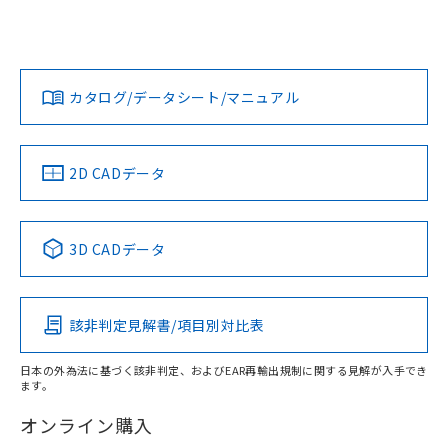
欄に対応日を記載しておりました。
「カスタマーサポートセンタ お客様相談室」または貴社担当
既に当社にて対応品への在庫切替を完了
オムロン営業員または販売店にお問い合わせください。
していることから、特段のことがない限
対応状況
対応予定月
※1
※2
ダウンロードデータをご利用いただく前に、以下を必ずお読
り、2022年1月12日より割愛しておりま
みください。
お問い合わせ
カタログ/データシート/マニュアル
す。
対応済み
ソフトウェアの使用条件
中国 RoHS
注意事項・凡例
2D CADデータ
中国 RoHS表
※1 ※2
3D CADデータ
Pb
Hg
Cd
Cr(VI)
該非判定見解書/項目別対比表
O
O
O
O
日本の外為法に基づく該非判定、およびEAR再輸出規制に関する見解が入手でき
ます。
"対応済み"や非含有の記載がされた商品であっても、流通
在庫等で未対応品が混在する可能性があります。
オンライン購入
非含有品が必要な際は、弊社営業部門もしくは販売店へお