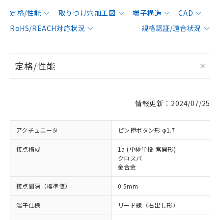
定格/性能
取りつけ穴加工図
端子構造
CAD
RoHS/REACH対応状況
規格認証/適合状況
定格/性能
情報更新：2024/07/25
アクチュエータ
ピン押ボタン形 φ1.7
接点構成
1a (単極単投-常開形)
クロスバ
金合金
接点間隔（標準値）
0.5mm
端子仕様
リード線（右出し形）