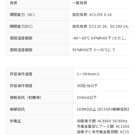
負荷
一般負荷
開閉能力（AC）
抵抗負荷: AC125V 0.1A
開閉能力(DC)
抵抗負荷: DC12V 2A、DC24V 1A、DC
周囲温度範囲
-40～85℃ 60%RH以下 (ただし、
周囲湿度範囲
95%RH以下 5～35℃にて
許容操作速度
1～500mm/s
※1 対応状況
許容操作頻度
30回/分以下
対応済み：EU RoHS指令（10物質）の
接触抵抗（初期値）
150mΩ以下
非含有に対応した製品が提供可能な商品で
す。
絶縁抵抗
100MΩ以上 (DC500V絶縁抵抗計に
対応予定：EU RoHS指令（10物質）の非含
ご利用条件
有に対応した製品に切り替える予定のある
耐電圧
同極端子間: AC600V 50/60Hz 1m
商品です。
充電金属部とアース間: AC1500V 50
対応予定なし：EU RoHS指令（10物質）の
各端子と非充電金属部間: AC1500V 5