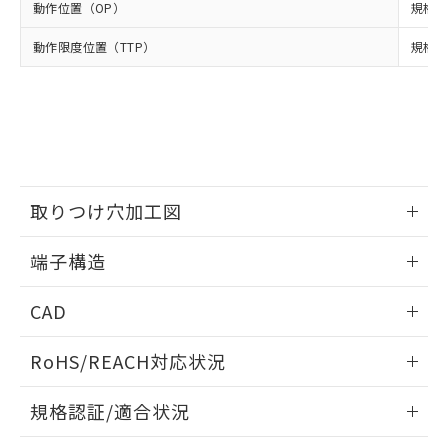
※2 環境保護使用期限
使用いたしません。
たはお客様担当のオムロン制御
動作位置（OP）
ください。
規格値 
当社は、貴社製品を第三者に販売する
機器販売店・当社販売員にご確
在庫状況および標準価格結果を当社の
※2 対応予定月
「ｅ」：有害物質（10物質）のすべてが基
場合は、上記1、2および3の内容を当
動作限度位置（TTP）
認ください)
規格値
事前の承諾なく第三者に漏洩または開
準値以下であることを示します。
該第三者に通知します。また当社は、
示しないようお願いします。
部品在庫の切り替え状況などにより、予定
「10」：通常の使用状況下において有害物
販売先および販売に係わる関係者が違
マイパーツ機能（部品リスト作成サー
空
受注生産機種、また在庫状況の
月が前後することがあります。
質が外部に漏えいし、環境に深刻な影響を
法に輸出するおそれがある場合は、取
ビス）をご利用いただくには、I-Web
白
情報を公開していない機種
及ぼさない年数を意味します。
り引きをいたしません。
メンバーズにご登録されている必要が
「－」：未確認です。当社販売部門へお問
あります。
い合わせください。
お客様が当ウェブサイト上で当社にご
※3 非含有証明書ダウンロード
登録された部品リストについて、当社
取りつけ穴加工図
および当社の共同利用者が、当社の製
下記の非含有証明書をダウンロードするこ
品・サービスに関するお客様との取
情報更新：2024/07/25
とができます。
端子構造
合意する
キャンセル
引・商談に必要な範囲で利用すること
をご了承ください。
取りつけ穴加工図
EU RoHS指令（10物質）の非含有証明書
情報更新：2024/07/25
※当社の共同利用者とは、
"個人情報
CAD
51物質の非含有証明書（当社基準）
の共同利用に関して"
の「1.共同利
※本証明書は発行日時点で非含有を証明す
用者の範囲」に記載されている法人を
ログイン/会員登録いただくと、CADデータをダウンロー
RoHS/REACH対応状況
るもので、過去に遡って非含有を証明する
指します。
ドすることができます。
ものではありません。
情報更新：2026/7/29
また、RoHS指令のフタル酸エステル類４
規格認証/適合状況
物質の対応では、対応完了までの期間は出
ログイン/会員登録
EU RoHS
注意事項・凡例
荷製品に未対応品が混在することから備考
D2HW-BR203MRについての規格認証/適合状況については、