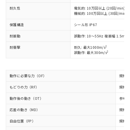
以下の条件をお読みいただき、同意のうえ
非含有に非対応の商品で、対応品を出す予
ご利用ください。
定はありません。
耐久性
電気的: 10万回以上 (20回/min)
機械的: 100万回以上 (30回/min)
調査・確認中：EU RoHS指令（10物質）の
本サービスは、当社制御機器事業取扱
※1 中国RoHS○×表
非含有の対応状況を調査中または確認中の
商品の当社在庫状況および標準価格
保護構造
シール形 IP67
商品です。
(税抜)を提供させていただくもので
「○」：最大均質材料含有率が中国RoHSの
非該当品：ライセンス料など無形物で、有
す。
耐振動
誤動作: 10～55Hz 複振幅 1.5mm
基準値以下であることを示します。
害物質有無と関係のない商品です。
当社制御機器事業取扱商品の中には、
「×」：最大均質材料含有率が中国RoHSの
仕入先様の事情により、非含有部品として
本サービスの対象外となる商品もある
2
耐衝撃
耐久: 最大1000m/s
基準値を超えていることを示します。
いたものが、含有品と判明した場合などや
当社は、これら貴社製品のうち、外国
2
誤動作: 最大300m/s
ことをご了承ください。
「－」：未確認です。当社販売部門へお問
むを得ず変更することがあります。
為替および外国貿易法に定める商品
在庫状況および標準価格照会結果は、
い合わせください。
（以下｢規制貨物等」という）を輸出
記載している更新日時点での社内デー
*EU RoHS指令（10物質）：
または国外への提供する場合は、日本
記
タに基づき作成されるものであり、閲
説明
鉛(Pb) 1000ppm以下、 水銀(Hg) 1000ppm以下、 カド
*中国RoHS10物質の基準値 (GB/T26572)：
動作に必要な力（OF）
国政府の輸出許可(または役務取引許
規格値 
号
覧された時点での実際の在庫および標
ミウム(Cd) 100ppm以下、
Pb(鉛) :1000ppm、 Hg(水銀) : 1000ppm、 Cd(カドミウ
可)を取得するなどの必要な手続きを
六価クロム(Cr(Ⅵ)) 1000ppm以下、ポリ臭化ビフェニル
ム) : 100ppm、
準価格とは異なる場合があることをご
類(PBB) 1000ppm以下、ポリ臭化ジフェニルエーテル類
もどりの力（RF）
規格値 
Cr(Ⅵ)(六価クロム) : 1000ppm、 PBBs(ポリ臭化ビフェ
とります。
了承ください。
(PBDE) 1000ppm以下、フタル酸ビス(2-エチルヘキシ
○
一定数以上の在庫あり
ニル類) : 1000ppm、 PBDEs(ポリ臭化ジフェニルエーテ
当社は規制貨物を破棄する場合は、完
ル) (DEHP)(別名：DOP) 1000ppm以下、フタル酸ブチ
正式な納期状況および標準価格はお客
ル類) : 1000ppm、
動作後の動き（OT）
参考値
ルベンジル（BBP） 1000ppm以下、フタル酸ジブチル
全に破砕するなど、違法に輸出されな
DBP(フタル酸ジブチル) : 1000ppm、 DIBP(フタル酸ジ
様のお取引先、またはお客様担当のオ
（DBP） 1000ppm以下、フタル酸ジイソブチル
イソブチル) : 1000ppm、 BBP(フタル酸ブチルベンジ
△
一定数には満たないが在庫あり
いよう必要な手段を講じます。
ムロン制御機器販売店・当社販売員に
(DIBP) 1000ppm以下
ル) : 1000ppm、
応差の動き（MD）
規格値
当社は貴社製品を、核兵器、ミサイ
但し、RoHS指令で産業用監視および制御機器に対する
DEHP(フタル酸ビス(2-エチルヘキシル)) : 1000ppm
ご相談ください。
適用除外項目は除く。
ル、化学兵器、生物兵器またはその他
－
在庫なし(最新の在庫状況につ
オムロン制御機器販売店や当社販売拠
自由位置（FP）
規格値
フタル酸エステル類の４物質については閾値を超える意
武器並びにこれらの製造装置等に一切
いては、お客様のお取引先、ま
図的な使用がないことを確認しています。
点は「
販売ネットワーク
」をご確認