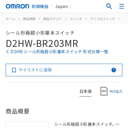
制御機器
Japan
ホーム
>
商品情報
>
商品カテゴリ
>
スイッチ
>
マイクロスイッチ
>
シ
シール形極超小形基本スイッチ
D2HW-BR203MR
D2HW シール形極超小形基本スイッチ 形式仕様一覧
マイリストに追加
日本語
PDF出力
商品概要
シール形極超小形基本スイッチ, 一