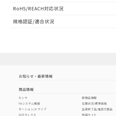
ログイン/会員登録いただくと、CADデータをダウンロ
RoHS/REACH対応状況
規格認証/適合状況
EU RoHS
注意事項・凡例
D2HW-BL273Mについての規格認証/適合状況については
販売店にお問い合わせください。
ダウンロードデータをご利用いただく前に、以下を必ずお読
対応状況
対応予定月
※1
※2
ソフトウェアの使用条件
対応済み
お知らせ・最新情報
中国 RoHS
注意事項・凡例
商品情報
中国 RoHS表
※1 ※2
センサ
新商品情報
FAシステム機器
在庫状況/標準価格
Pb
Hg
Cd
Cr(V
モーション/ドライブ
生産終了品/推奨代替品
ロボティクス
特設サイト