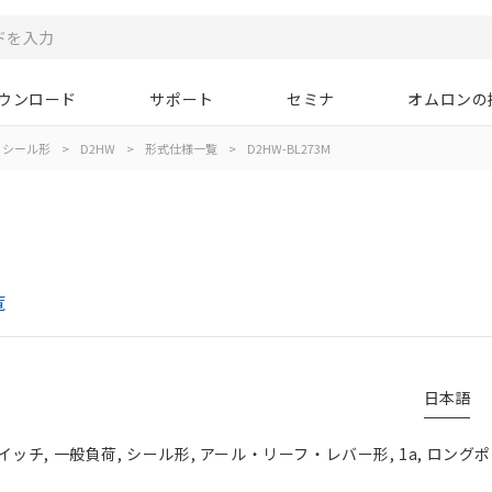
ウンロード
サポート
セミナ
オムロンの
シール形
>
D2HW
>
形式仕様一覧
>
D2HW-BL273M
覧
日本語
チ, 一般負荷, シール形, アール・リーフ・レバー形, 1a, ロングポ