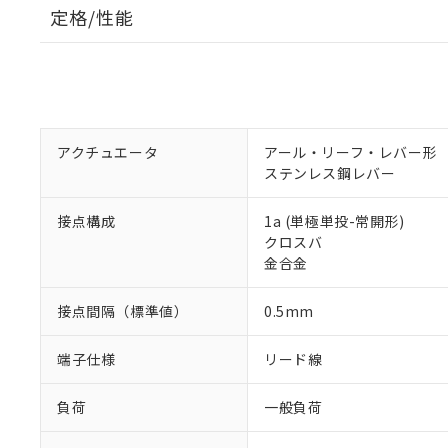
定格/性能
アクチュエータ
アール・リーフ・レバー形
ステンレス鋼レバー
接点構成
1a (単極単投-常開形)
クロスバ
金合金
接点間隔（標準値）
0.5mm
端子仕様
リード線
負荷
一般負荷