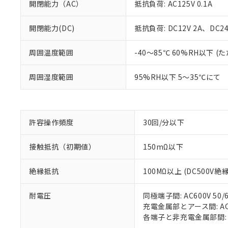
開閉能力（AC）
抵抗負荷: AC125V 0.1A
開閉能力(DC)
抵抗負荷: DC12V 2A、DC24V
※1 対応状況
周囲温度範囲
-40～85℃ 60%RH以下
対応済み：EU
周囲湿度範囲
95%RH以下 5～35℃にて
対応予定：EU R
対応予定なし：EU
調査・確認中：EU
ご利用条件
非該当品：ライセ
※1 中国RoHS
仕入先様の事情に
許容操作頻度
30回/分以下
があります。
以下の条件をお読
「○」：最大均質
接触抵抗（初期値）
150mΩ以下
「×」：最大均質
本サービスは
当社は、これ
*EU RoHS指令（10物
「－」：未確認で
鉛(Pb) 1000ppm以下、
くものです。
う）を輸出ま
記
説明
六価クロム(Cr(Ⅵ)) 1
絶縁抵抗
100MΩ以上 (DC500V
当社制御機器
などの必要な
フタル酸ビス(2-エチルヘ
号
*中国RoHS10物質の基準値 
ル（DBP） 1000ppm
在庫状況およ
当社は規制貨
Pb(鉛) :1000ppm、 Hg
但し、RoHS指令で産
のであり、閲
耐電圧
同極端子間: AC600V 50/6
ます。
Cr(Ⅵ)(六価クロム) : 
フタル酸エステル類の４
○
一定数以
DBP(フタル酸ジブチル) :
い。
充電金属部とアース間: AC15
当社は貴社製
DEHP(フタル酸ビス(2-エ
正式な納期状
各端子と非充電金属部間: AC1
置等に一切使
当社販売員に
△
一定数に