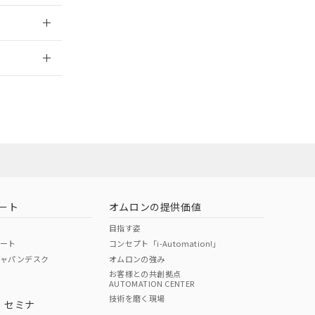
2026/7/29
営業員または
お問い合わせ
ート
オムロンの提供価値
目指す姿
ポート
コンセプト「i-Automation!」
ジャパンデスク
オムロンの強み
お客様との共創拠点
AUTOMATION CENTER
DIBP
BBP
DEHP
環境保護
技術を磨く現場
・セミナ
使用期限