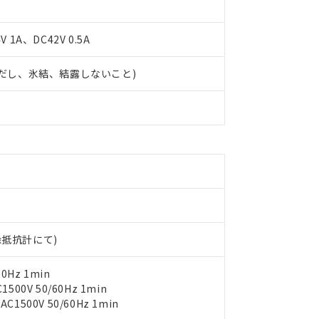
 1A、DC42V 0.5A
 (ただし、氷結、結露しないこと)
 RoHS指令（10物質）の非含有に対応した製品が提供可能な商品です
oHS指令（10物質）の非含有に対応した製品に切り替える予定のある
 RoHS指令（10物質）の非含有に非対応の商品で、対応品を出す予
 RoHS指令（10物質）の非含有の対応状況を調査中または確認中の
ンス料など無形物で、有害物質有無と関係のない商品です。
○×表
より、非含有部品としていたものが、含有品と判明した場合などやむ
みいただき、同意のうえご利用ください。
材料含有率が中国RoHSの基準値以下であることを示します。
材料含有率が中国RoHSの基準値を超えていることを示します。
、当社制御機器事業取扱商品の当社在庫状況および標準価格(税抜)
ら貴社製品のうち、外国為替および外国貿易法に定める商品（以下｢
質）：
す。当社販売部門へお問い合わせください。
 水銀(Hg) 1000ppm以下、 カドミウム(Cd) 100ppm以下、
たは国外への提供する場合は、日本国政府の輸出許可(または役務取
000ppm以下、ポリ臭化ビフェニル類(PBB) 1000ppm以下、ポリ臭化ジフェニルエーテル類(P
絶縁抵抗計にて)
事業取扱商品の中には、本サービスの対象外となる商品もあること
手続きをとります。
キシル) (DEHP)(別名：DOP) 1000ppm以下、フタル酸ブチルベンジル（BBP） 100
(GB/T26572)：
以下、フタル酸ジイソブチル (DIBP) 1000ppm以下
び標準価格照会結果は、記載している更新日時点での社内データに
物を破棄する場合は、完全に破砕するなど、違法に輸出されないよ
(水銀) : 1000ppm、 Cd(カドミウム) : 100ppm、
業用監視および制御機器に対する適用除外項目は除く。
覧された時点での実際の在庫および標準価格とは異なる場合がある
0Hz 1min
1000ppm、 PBBs(ポリ臭化ビフェニル類) : 1000ppm、 PBDEs(ポリ臭化ジフェニルエーテル類
物質については閾値を超える意図的な使用がないことを確認しています。
上の在庫あり
 1000ppm、 DIBP(フタル酸ジイソブチル) : 1000ppm、 BBP(フタル酸ブチルベンジル) :
00V 50/60Hz 1min
品を、核兵器、ミサイル、化学兵器、生物兵器またはその他武器並
チルヘキシル)) : 1000ppm
況および標準価格はお客様のお取引先、またはお客様担当のオムロ
500V 50/60Hz 1min
用いたしません。
ご相談ください。
は満たないが在庫あり