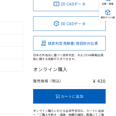
2D CADデータ
在庫・価格
無料テスト機
3D CADデータ
該非判定見解書/項目別対比表
日本の外為法に基づく該非判定、およびEAR再輸出規
制に関する見解が入手できます。
オンライン購入
¥ 430
販売価格（税込）
カートに追加
オンライン購入における出荷予定日は、カートに追加
～「ご購入手続き：価格・納期の確認」画面にてご確