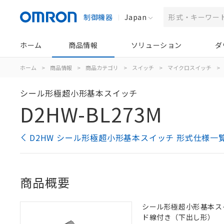
制御機器
Japan
ホーム
商品情報
ソリューション
ダ
ホーム
>
商品情報
>
商品カテゴリ
>
スイッチ
>
マイクロスイッチ
>
シール形極超小形基本スイッチ
D2HW-BL273M
D2HW シール形極超小形基本スイッチ 形式仕様一
商品概要
シール形極超小形基本スイッ
ド線付き（下出し形）