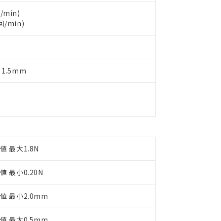
製品を第三者に販売する場合は、上記1、2および3の内容を当該第
機器販売店や当社販売拠点は「
販売ネットワーク
」をご確認くだ
販売先および販売に係わる関係者が違法に輸出するおそれがある場
用期限
/min)
び標準価格結果を当社の事前の承諾なく第三者に漏洩または開示し
え状況などにより、予定月が前後することがあります。
回/min)
(最新の在庫状況については、お客様のお取引先、またはお客様担当
（10物質）のすべてが基準値以下であることを示します。
店・当社販売員にご確認ください)
能（部品リスト作成サービス）をご利用いただくには、I-Webメン
使用状況下において有害物質が外部に漏えいし、環境に深刻な影響を
あります。
機種、また在庫状況の情報を公開していない機種
ェブサイト上で当社にご登録された部品リストについて、当社およ
書ダウンロード
す。当社販売部門へお問い合わせください。
 1.5mm
品・サービスに関するお客様との取引・商談に必要な範囲で利用す
合意する
キャンセル
書をダウンロードすることができます。
利用者とは、
"個人情報の共同利用に関して"
の「1.共同利用者の
します。
10物質）の非含有証明書
明書（当社基準）
日時点で非含有を証明するもので、過去に遡って非含有を証明するも
令のフタル酸エステル類４物質の対応では、対応完了までの期間は出
備考欄に対応日を記載しておりました。
値 最大1.8N
品への在庫切替を完了していることから、特段のことがない限り、20
す。
値 最小0.20N
値 最小2.0mm
値 最大0.5mm