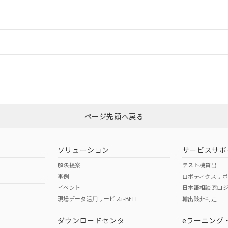
ードすることができます。
情報更新：
ログイン/会員登録
、「カスタマーサポートセンタ お客様相談室」または貴社担当オムロン
みください。
非含有証明書
※3
ページ先頭へ戻る
ダウンロードはこちら
ソリューション
サービスサポ
解決提案
テスト機貸出
事例
ロボティクスサ
イベント
日本語相談窓口
現場データ活用サービスi-BELT
輸出該非判定
I)
PBBs
PBDEs
DBP
ダウンロードセンタ
eラーニング