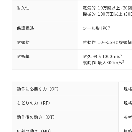
※2 対応予定月
当社は、貴社
オムロン制御
また当社は、
※2 環境保護使
耐久性
電気的: 10万回以上 (20回
在庫状況およ
部品在庫の切り替
たしません。
機械的: 100万回以上 (30
－
在庫なし
す。
「ｅ」：有害物質
機器販売
マイパーツ機
「10」：通常の
保護構造
シール形 IP67
ている必要が
味します。
空
受注生産
お客様が当ウ
※3 非含有証明
「－」：未確認で
白
耐振動
誤動作: 10～55Hz 複振幅
が、当社の製
さい。
下記の非含有証明
※当社の共同
2
耐衝撃
耐久: 最大1000m/s
いる法人を指
EU RoHS指令（
2
誤動作: 最大300m/s
51物質の非含有証
※本証明書は発行
また、RoHS指
混在することから
動作に必要な力（OF）
規格
既に当社にて対応
り割愛しておりま
もどりの力（RF）
規格
動作後の動き（OT）
参考
応差の動き（MD）
規格