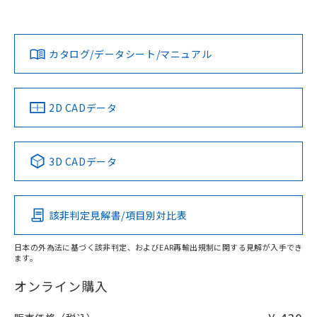
欄に対応日を記載しておりました。
オムロン営業員または販売店にお問い合わせください。
既に当社にて対応品への在庫切替を完了
対応状況
対応予定月
※1
※2
していることから、特段のことがない限
ダウンロードデータをご利用いただく前に、以下を必ずお読
り、2022年1月12日より割愛しておりま
みください。
お問い合わせ
カタログ/データシート/マニュアル
対応済み
す。
ソフトウェアの使用条件
中国 RoHS
注意事項・凡例
2D CADデータ
中国 RoHS表
※1 ※2
3D CADデータ
Pb
Hg
Cd
Cr(VI)
該非判定見解書/項目別対比表
O
O
O
O
日本の外為法に基づく該非判定、およびEAR再輸出規制に関する見解が入手でき
ます。
"対応済み"や非含有の記載がされた商品であっても、流通
在庫等で未対応品が混在する可能性があります。
オンライン購入
非含有品が必要な際は、弊社営業部門もしくは販売店へお
問い合わせください。