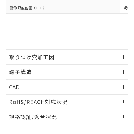
当社は、貴社製品を第三者に販売する
機器販売店・当社販売員にご確
在庫状況および標準価格結果を当社の
動作限度位置（TTP）
規格値
※2 対応予定月
「ｅ」：有害物質（10物質）のすべてが基
場合は、上記1、2および3の内容を当
認ください)
事前の承諾なく第三者に漏洩または開
準値以下であることを示します。
該第三者に通知します。また当社は、
示しないようお願いします。
部品在庫の切り替え状況などにより、予定
「10」：通常の使用状況下において有害物
販売先および販売に係わる関係者が違
マイパーツ機能（部品リスト作成サー
空
受注生産機種、また在庫状況の
月が前後することがあります。
質が外部に漏えいし、環境に深刻な影響を
法に輸出するおそれがある場合は、取
ビス）をご利用いただくには、I-Web
白
情報を公開していない機種
及ぼさない年数を意味します。
り引きをいたしません。
メンバーズにご登録されている必要が
「－」：未確認です。当社販売部門へお問
あります。
い合わせください。
お客様が当ウェブサイト上で当社にご
※3 非含有証明書ダウンロード
取りつけ穴加工図
登録された部品リストについて、当社
および当社の共同利用者が、当社の製
下記の非含有証明書をダウンロードするこ
情報更新：2024/07/25
品・サービスに関するお客様との取
端子構造
とができます。
合意する
キャンセル
引・商談に必要な範囲で利用すること
取りつけ穴加工図
をご了承ください。
情報更新：2024/07/25
EU RoHS指令（10物質）の非含有証明書
CAD
※当社の共同利用者とは、
"個人情報
51物質の非含有証明書（当社基準）
の共同利用に関して"
の「1.共同利
ログイン/会員登録いただくと、CADデータをダウンロー
※本証明書は発行日時点で非含有を証明す
用者の範囲」に記載されている法人を
RoHS/REACH対応状況
ドすることができます。
るもので、過去に遡って非含有を証明する
指します。
ものではありません。
情報更新：2026/7/29
規格認証/適合状況
また、RoHS指令のフタル酸エステル類４
物質の対応では、対応完了までの期間は出
ログイン/会員登録
EU RoHS
注意事項・凡例
D2HW-BL263MRについての規格認証/適合状況については、
荷製品に未対応品が混在することから備考
「カスタマーサポートセンタ お客様相談室」または貴社担当