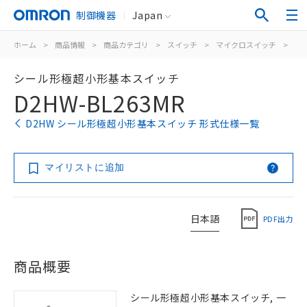
制御機器
Japan
ホーム
>
商品情報
>
商品カテゴリ
>
スイッチ
>
マイクロスイッチ
>
シ
シール形極超小形基本スイッチ
D2HW-BL263MR
D2HW シール形極超小形基本スイッチ 形式仕様一覧
マイリストに追加
日本語
PDF出力
商品概要
シール形極超小形基本スイッチ, 一