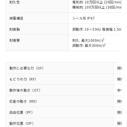
耐久性
電気的: 10万回以上 (20回/min)
ご利用ください。
定はありません。
機械的: 100万回以上 (30回/min)
調査・確認中：EU RoHS指令（10物質）の
本サービスは、当社制御機器事業取扱
※1 中国RoHS○×表
非含有の対応状況を調査中または確認中の
保護構造
シール形 IP67
商品の当社在庫状況および標準価格
商品です。
(税抜)を提供させていただくもので
「○」：最大均質材料含有率が中国RoHSの
非該当品：ライセンス料など無形物で、有
耐振動
誤動作: 10～55Hz 複振幅 1.5mm
す。
基準値以下であることを示します。
害物質有無と関係のない商品です。
当社制御機器事業取扱商品の中には、
「×」：最大均質材料含有率が中国RoHSの
2
仕入先様の事情により、非含有部品として
耐衝撃
耐久: 最大1000m/s
本サービスの対象外となる商品もある
2
基準値を超えていることを示します。
誤動作: 最大300m/s
いたものが、含有品と判明した場合などや
当社は、これら貴社製品のうち、外国
ことをご了承ください。
「－」：未確認です。当社販売部門へお問
むを得ず変更することがあります。
為替および外国貿易法に定める商品
在庫状況および標準価格照会結果は、
い合わせください。
（以下｢規制貨物等」という）を輸出
記載している更新日時点での社内デー
*EU RoHS指令（10物質）：
または国外への提供する場合は、日本
記
タに基づき作成されるものであり、閲
説明
動作に必要な力（OF）
規格値
鉛(Pb) 1000ppm以下、 水銀(Hg) 1000ppm以下、 カド
*中国RoHS10物質の基準値 (GB/T26572)：
国政府の輸出許可(または役務取引許
号
覧された時点での実際の在庫および標
ミウム(Cd) 100ppm以下、
Pb(鉛) :1000ppm、 Hg(水銀) : 1000ppm、 Cd(カドミウ
可)を取得するなどの必要な手続きを
六価クロム(Cr(Ⅵ)) 1000ppm以下、ポリ臭化ビフェニル
ム) : 100ppm、
準価格とは異なる場合があることをご
もどりの力（RF）
規格値
類(PBB) 1000ppm以下、ポリ臭化ジフェニルエーテル類
Cr(Ⅵ)(六価クロム) : 1000ppm、 PBBs(ポリ臭化ビフェ
とります。
了承ください。
(PBDE) 1000ppm以下、フタル酸ビス(2-エチルヘキシ
○
一定数以上の在庫あり
ニル類) : 1000ppm、 PBDEs(ポリ臭化ジフェニルエーテ
当社は規制貨物を破棄する場合は、完
ル) (DEHP)(別名：DOP) 1000ppm以下、フタル酸ブチ
動作後の動き（OT）
参考値
正式な納期状況および標準価格はお客
ル類) : 1000ppm、
ルベンジル（BBP） 1000ppm以下、フタル酸ジブチル
全に破砕するなど、違法に輸出されな
DBP(フタル酸ジブチル) : 1000ppm、 DIBP(フタル酸ジ
様のお取引先、またはお客様担当のオ
（DBP） 1000ppm以下、フタル酸ジイソブチル
イソブチル) : 1000ppm、 BBP(フタル酸ブチルベンジ
△
一定数には満たないが在庫あり
いよう必要な手段を講じます。
応差の動き（MD）
規格値
ムロン制御機器販売店・当社販売員に
(DIBP) 1000ppm以下
ル) : 1000ppm、
当社は貴社製品を、核兵器、ミサイ
但し、RoHS指令で産業用監視および制御機器に対する
DEHP(フタル酸ビス(2-エチルヘキシル)) : 1000ppm
ご相談ください。
適用除外項目は除く。
自由位置（FP）
規格値
ル、化学兵器、生物兵器またはその他
－
在庫なし(最新の在庫状況につ
オムロン制御機器販売店や当社販売拠
フタル酸エステル類の４物質については閾値を超える意
武器並びにこれらの製造装置等に一切
いては、お客様のお取引先、ま
図的な使用がないことを確認しています。
点は「
販売ネットワーク
」をご確認
動作位置（OP）
規格値 
※2 環境保護使用期限
使用いたしません。
たはお客様担当のオムロン制御
ください。