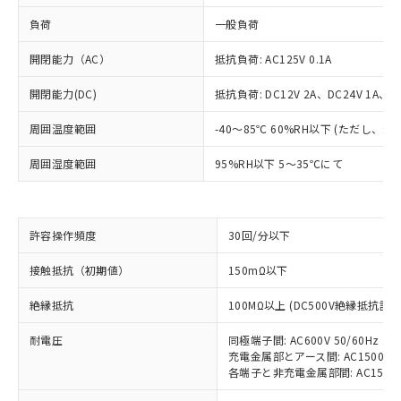
負荷
一般負荷
開閉能力（AC）
抵抗負荷: AC125V 0.1A
開閉能力(DC)
抵抗負荷: DC12V 2A、DC24V 1A、DC
周囲温度範囲
-40～85℃ 60%RH以下 (ただし、
周囲湿度範囲
95%RH以下 5～35℃にて
※1 対応状況
許容操作頻度
30回/分以下
対応済み：EU RoHS指令（10物質）の
接触抵抗（初期値）
150mΩ以下
非含有に対応した製品が提供可能な商品で
す。
絶縁抵抗
100MΩ以上 (DC500V絶縁抵抗計に
対応予定：EU RoHS指令（10物質）の非含
ご利用条件
有に対応した製品に切り替える予定のある
耐電圧
同極端子間: AC600V 50/60Hz 1m
充電金属部とアース間: AC1500V 50
商品です。
各端子と非充電金属部間: AC1500V 5
対応予定なし：EU RoHS指令（10物質）の
以下の条件をお読みいただき、同意のうえ
非含有に非対応の商品で、対応品を出す予