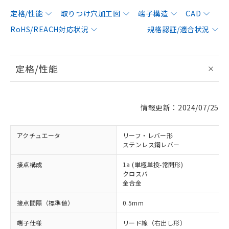
定格/性能
取りつけ穴加工図
端子構造
CAD
RoHS/REACH対応状況
規格認証/適合状況
定格/性能
情報更新：2024/07/25
アクチュエータ
リーフ・レバー形
ステンレス鋼レバー
接点構成
1a (単極単投-常開形)
クロスバ
金合金
接点間隔（標準値）
0.5mm
端子仕様
リード線（右出し形）